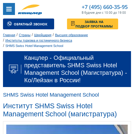
+7 (495) 660-35-95
В будние дни с 10:00 до 19:00
ЗАЯВКА НА
ОБРАТНЫЙ ЗВОНОК
ПОДБОР ПРОГРАММЫ
/
/
/
Главная
Страны
Швейцария
Высшее образование
/
Институты туризма и гостиничного бизнеса
/
SHMS Swiss Hotel Management School
Канцлер - Официальный
представитель SHMS Swiss Hotel
Management School (Магистратура) -
Ко/Лейзан в России!
SHMS Swiss Hotel Management School
Институт SHMS Swiss Hotel
Management School (магистратура)