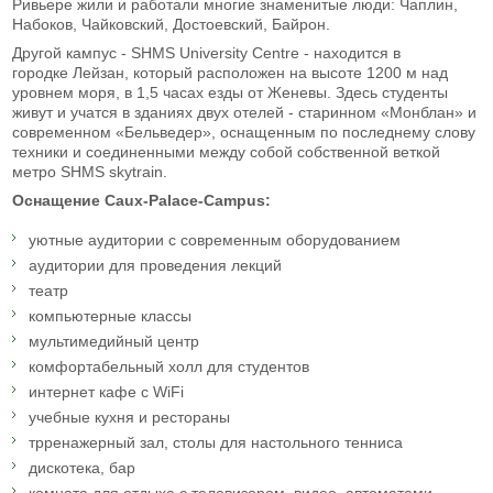
Ривьере жили и работали многие знаменитые люди: Чаплин,
Набоков, Чайковский, Достоевский, Байрон.
Другой кампус - SHMS University Centre - находится в
городке Лейзан, который расположен на высоте 1200 м над
уровнем моря, в 1,5 часах езды от Женевы. Здесь студенты
живут и учатся в зданиях двух отелей - старинном «Монблан» и
современном «Бельведер», оснащенным по последнему слову
техники и соединенными между собой собственной веткой
метро SHMS skytrain.
Оснащение Caux-Palace-Campus:
уютные аудитории с современным оборудованием
аудитории для проведения лекций
театр
компьютерные классы
мультимедийный центр
комфортабельный холл для студентов
интернет кафе с WiFi
учебные кухня и рестораны
трренажерный зал, столы для настольного тенниса
дискотека, бар
комната для отдыха с телевизором, видео, автоматами