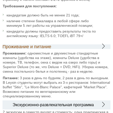
Требования для поступления:
кандидатам должно быть не менее 21 года;
наличие степени бакалавра в любой сфере либо
минимум 5 лет работы на управленческой позиции;
кандидаты должны предоставить результаты теста по
английскому языку: IELTS 6.0; TOEFL iBT 79+/
Проживание и питание
Проживание:
одноместные и двухместные стандартные
комнаты (удобства на этаже), комнаты Deluxe (удобства в
номере, ТВ, телефон, окна с видом на озеро либо горы) и
Superior Deluxe (то же, что Deluxe + DVD, HiFi). Уборка номера,
смена постельного белья и полотенец - раз в неделю.
Питание:
3 раза в день по будням, 2 раза в день по выходным.
В Leysin студенты могут выбрать из 3-х ресторанов: International
buffet "Sitio", "Le Mont-Blanc Palace", кафетерий "Market Place".
Возможно питание по вегетарианскому или
специализированному меню.
Экскурсионно-развлекательная программа
2 экскурсии в семестр входят в стоимость: одна практическая в