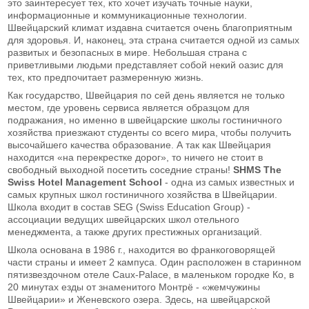
это заинтересует тех, кто хочет изучать точные науки,
информационные и коммуникационные технологии.
Швейцарский климат издавна считается очень благоприятным
для здоровья. И, наконец, эта страна считается одной из самых
развитых и безопасных в мире. Небольшая страна с
приветливыми людьми представляет собой некий оазис для
тех, кто предпочитает размеренную жизнь.
Как государство, Швейцария по сей день является не только
местом, где уровень сервиса является образцом для
подражания, но именно в швейцарские школы гостиничного
хозяйства приезжают студенты со всего мира, чтобы получить
высочайшего качества образование. А так как Швейцария
находится «на перекрестке дорог», то ничего не стоит в
свободный выходной посетить соседние страны!
SHMS The
Swiss Hotel Management School
- одна из самых известных и
самых крупных школ гостиничного хозяйства в Швейцарии.
Школа входит в состав SEG (Swiss Education Group) -
ассоциации ведущих швейцарских школ отельного
менеджмента, а также других престижных организаций.
Школа основана в 1986 г., находится во франкоговорящей
части страны и имеет 2 кампуса. Один расположен в старинном
пятизвездочном отеле Caux-Palace, в маленьком городке Ко, в
20 минутах езды от знаменитого Монтрё - «жемчужины
Швейцарии» и Женевского озера. Здесь, на швейцарской