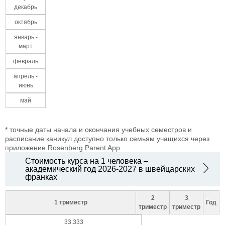
декабрь
октябрь
январь -
март
февраль
апрель -
июнь
май
* точные даты начала и окончания учебных семестров и
расписание каникул доступно только семьям учащихся через
приложение Rosenberg Parent App.
Стоимость курса на 1 человека –
академический год 2026-2027 в швейцарских
франках
2
3
1 триместр
Год
триместр
триместр
33.333