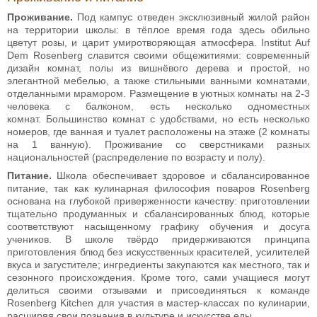
Проживание.
Под кампус отведен эксклюзивный жилой район
на территории школы: в тёплое время года здесь обильно
цветут розы, и царит умиротворяющая атмосфера. Institut Auf
Dem Rosenberg славится своими общежитиями: современный
дизайн комнат, полы из вишнёвого дерева и простой, но
элегантной мебелью, а также стильными ванными комнатами,
отделанными мрамором. Размещение в уютных комнаты на 2-3
человека с балконом, есть несколько одноместных
комнат. Большинство комнат с удобствами, но есть несколько
номеров, где ванная и туалет расположены на этаже (2 комнаты
на 1 ванную). Проживание со сверстниками разных
национальностей (распределение по возрасту и полу).
Питание.
Школа обеспечивает здоровое и сбалансированное
питание, так как кулинарная философия поваров Rosenberg
основана на глубокой приверженности качеству: приготовлении
тщательно продуманных и сбалансированных блюд, которые
соответствуют насыщенному графику обучения и досуга
учеников. В школе твёрдо придерживаются принципа
приготовления блюд без искусственных красителей, усилителей
вкуса и загустителе; ингредиенты закупаются как местного, так и
сезонного происхождения. Кроме того, сами учащиеся могут
делиться своими отзывами и присоединяться к команде
Rosenberg Kitchen для участия в мастер-классах по кулинарии,
расширяя свои познания в культуре и искусстве еды.