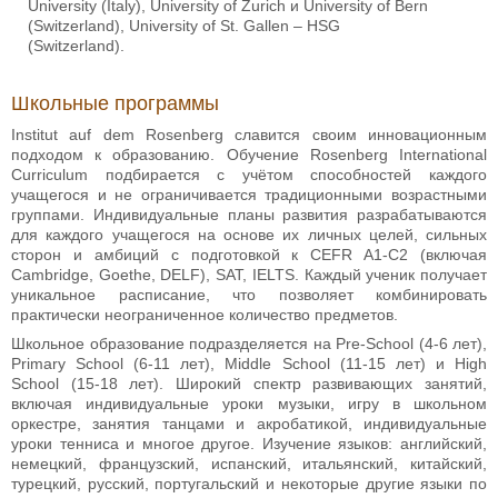
University (Italy), University of Zurich и University of Bern
(Switzerland), University of St. Gallen – HSG
(Switzerland).
Школьные программы
Institut auf dem Rosenberg славится своим инновационным
подходом к образованию. Обучение Rosenberg International
Curriculum подбирается с учётом способностей каждого
учащегося и не ограничивается традиционными возрастными
группами. Индивидуальные планы развития разрабатываются
для каждого учащегося на основе их личных целей, сильных
сторон и амбиций с подготовкой к CEFR A1-C2 (включая
Cambridge, Goethe, DELF), SAT, IELTS. Каждый ученик получает
уникальное расписание, что позволяет комбинировать
практически неограниченное количество предметов.
Школьное образование подразделяется на Pre-School (4-6 лет),
Primary School (6-11 лет), Middle School (11-15 лет) и High
School (15-18 лет). Широкий спектр развивающих занятий,
включая индивидуальные уроки музыки, игру в школьном
оркестре, занятия танцами и акробатикой, индивидуальные
уроки тенниса и многое другое. Изучение языков: английский,
немецкий, французский, испанский, итальянский, китайский,
турецкий, русский, португальский и некоторые другие языки по