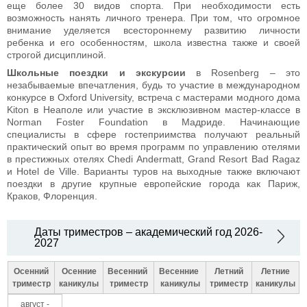
еще более 30 видов спорта. При необходимости есть
возможность нанять личного тренера. При том, что огромное
внимание уделяется всестороннему развитию личности
ребенка и его особенностям, школа известна также и своей
строгой дисциплиной.
Школьные поездки и экскурсии
в Rosenberg – это
незабываемые впечатления, будь то участие в международном
конкурсе в Oxford University, встреча с мастерами модного дома
Kiton в Неаполе или участие в эксклюзивном мастер-классе в
Norman Foster Foundation в Мадриде. Начинающие
специалисты в сфере гостеприимства получают реальный
практический опыт во время программ по управлению отелями
в престижных отелях Chedi Andermatt, Grand Resort Bad Ragaz
и Hotel de Ville. Варианты туров на выходные также включают
поездки в другие крупные европейские города как Париж,
Краков, Флоренция.
Даты триместров – академический год 2026-
2027
Осенний
Осенние
Весенний
Весенние
Летний
Летние
триместр
каникулы
триместр
каникулы
триместр
каникулы
август -