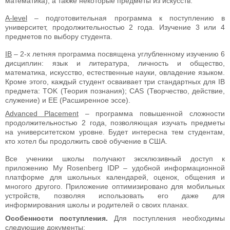
математика), а также некоторые предметы из искусств.
A-level
– подготовительная программа к поступлению в
университет, продолжительностью 2 года. Изучение 3 или 4
предметов по выбору студента.
IB
– 2-х летняя программа посвящена углубленному изучению 6
дисциплин: язык и литература, личность и общество,
математика, искусство, естественные науки, овладение языком.
Кроме этого, каждый студент осваивает три стандартных для IB
предмета: TOK (Теория познания); CAS (Творчество, действие,
служение) и EE (Расширенное эссе).
Advanced Placement
– программа повышенной сложности
продолжительностью 2 года, позволяющая изучать предметы
на университетском уровне. Будет интересна тем студентам,
кто хотел бы продолжить своё обучение в США.
Все ученики школы получают эксклюзивный доступ к
приложению My Rosenberg IDP – удобной информационной
платформе для школьных календарей, оценок, общения и
многого другого. Приложение оптимизировано для мобильных
устройств, позволяя использовать его даже для
информирования школы и родителей о своих планах.
Особенности поступления.
Для поступления необходимы
следующие документы: