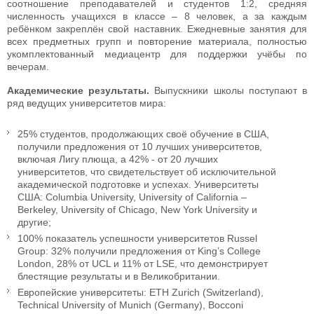
соотношение преподавателей и студентов 1:2, средняя
численность учащихся в классе – 8 человек, а за каждым
ребёнком закреплён свой наставник. Ежедневные занятия для
всех предметных групп и повторение материала, полностью
укомплектованный медиацентр для поддержки учёбы по
вечерам.
Академические результаты.
Выпускники школы поступают в
ряд ведущих университетов мира:
25% студентов, продолжающих своё обучение в США,
получили предложения от 10 лучших университетов,
включая Лигу плюща, а 42% - от 20 лучших
университетов, что свидетельствует об исключительной
академической подготовке и успехах. Университеты
США: Columbia University, University of California –
Berkeley, University of Chicago, New York University и
другие;
100% показатель успешности университетов Russel
Group: 32% получили предложения от King’s College
London, 28% от UCL и 11% от LSE, что демонстрирует
блестящие результаты и в Великобритании.
Европейские университеты: ETH Zurich (Switzerland),
Technical University of Munich (Germany), Bocconi