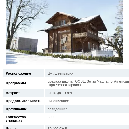
Расположение
Цуг, Швейцария
средняя школа, IGCSE, Swiss Matura, IB, American
Программы
High School Diploma
Возраст
от 10 до 19 лет
Продолжительность
см. описание
Проживание
резиденция
Количество
300
учеников
Цена от
70.400 CHF