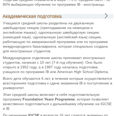
80% выбирающих обучение по программе IB - иностранцы.
Академическая подготовка
Учащиеся средней школы разделены на двуязычную
швейцарскую секцию (преподавание на немецком и
английском языках), одноязычную швейцарскую секцию
(немецкий язык), одноязычную (английский язык) секцию,
работающую по американской программе или по программе
международного бакалавриата, которая специально создана
для иностранных студентов.
Международное отделение школы принимает иностранных
студентов, начиная с 10 лет (7-й год обучения). Оно было
открыто в 1952 году, а в 1987 году началась подготовка
учащихся по программе IB или American High School Diploma.
Всего дети обучаются 6 лет, в течение которые осуществляется
всесторонняя подготовка к сдаче экзаменов IB и поступлению в
университет.
Этап средней школы включает в себя подготовительную
программу
Foundation Years Programme
, которая позволяет
качественно подготовиться к дальнейшему обучению на IGCSE
и IB.
По окончанию
IGCSE
в возрасте 16 лет сдаются экзамены по