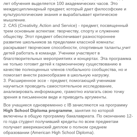
лет обучения выделяется 100 академических часов. Это
междисциплинарный предмет, который дает философские и
культурологические знания и вырабатывает критическое
мышление.
2. CAS (Creativity, Action and Service) - предмет, посвященный
трем основным аспектам: творчеству, спорту и служению
обществу. Этот предмет обеспечивает разностороннее
развитие школьников за пределами классной комнаты:
раскрывает творческие способности, спортивные таланты,учит
детей работать в команде. Ученики участвуют в
благотворительных мероприятиях и концертах. Эта программа
не только готовит детей к гармоничному существованию в
качестве полноценных членов глобального сообщества, но и
помогает внести разнообразие в школьную нагрузку.
3. Расширенное эссе - предмет, помогающий ученикам
научиться проводить самостоятельное исследование,
анализировать информацию, грамотно излагать свою точку
зрения в письменном виде и приводить аргументы.
Все учащиеся одновременно с IB зачисляются на программу
High School Diploma programme
, занятия по которой
включены в общую программу бакалавриата. По окончанию 12-
го года студент получивший кредиты по всем предметам
получает американский диплом о полном среднем
образовании (American High School Diploma).