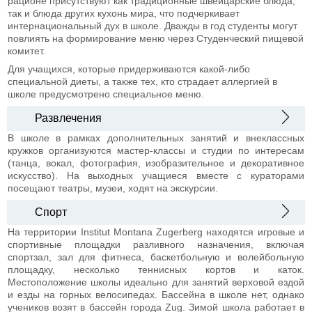
рационе присутствуют как традиционные швейцарские блюда,
так и блюда других кухонь мира, что подчеркивает
интернациональный дух в школе. Дважды в год студенты могут
повлиять на формирование меню через Студенческий пищевой
комитет.
Для учащихся, которые придерживаются какой-либо
специальной диеты, а также тех, кто страдает аллергией в
школе предусмотрено специальное меню.
Развлечения
В школе в рамках дополнительных занятий и внеклассных
кружков организуются мастер-классы и студии по интересам
(танца, вокал, фотография, изобразительное и декоративное
искусство). На выходных учащиеся вместе с кураторами
посещают театры, музеи, ходят на экскурсии.
Спорт
На территории Institut Montana Zugerberg находятся игровые и
спортивные площадки разливного назначения, включая
спортзал, зал для фитнеса, баскетбольную и волейбольную
площадку, несколько теннисных кортов и каток.
Местоположение школы идеально для занятий верховой ездой
и езды на горных велосипедах. Бассейна в школе нет, однако
учеников возят в бассейн города Zug. Зимой школа работает в