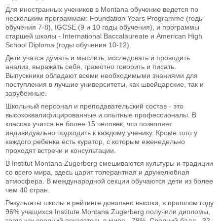
Для иностранных учеников в Montana обучение ведется по
нескольким программам: Foundation Years Programme (годы
обучения 7-8), IGCSE (9 и 10 годы обучения), и программы
старшей школы - International Baccalaureate и American High
School Diploma (годы обучения 10-12).
Дети учатся думать и мыслить, исследовать и проводить
анализ, выражать себя, грамотно говорить и писать.
Выпускники обладают всеми необходимыми знаниями для
поступления в лучшие университеты, как швейцарские, так и
зарубежные.
Школьный персонал и преподавательский состав - это
высококвалифицированные и опытные профессионалы. В
классах учится не более 15 человек, что позволяет
индивидуально подходить к каждому ученику. Кроме того у
каждого ребенка есть куратор, с которым еженедельно
проходят встречи и консультации.
В Institut Montana Zugerberg смешиваются культуры и традиции
со всего мира, здесь царит толерантная и дружелюбная
атмосфера. В международной секции обучаются дети из более
чем 40 стран.
Результаты школы в рейтинге довольно высоки, в прошлом году
96% учащихся Institute Montana Zugerberg получили дипломы,
тогда как средний показатель в мире - 79%. Средний балл - 32.