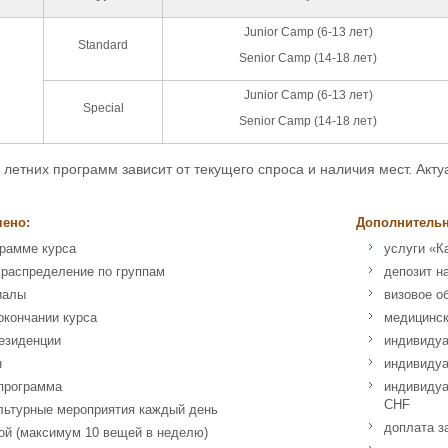
Junior Camp (6-13 лет)
Standard
Senior Camp (14-18 лет)
Junior Camp (6-13 лет)
Special
Senior Camp (14-18 лет)
 летних программ зависит от текущего спроса и наличия мест. Акт
чено:
Дополнительн
грамме курса
услуги «К
 распределение по группам
депозит н
иалы
визовое о
окончании курса
медицинск
езиденции
индивидуа
н
индивидуа
 программа
индивидуа
CHF
льтурные мероприятия каждый день
доплата з
ой (максимум 10 вещей в неделю)