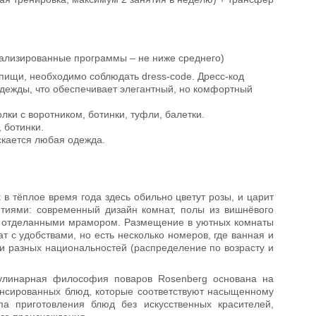
иализированные программы – не ниже среднего)
 пищи, необходимо соблюдать dress-code. Дресс-код
 одежды, что обеспечивает элегантный, но комфортный
лки с воротником, ботинки, туфли, балетки.
 ботинки.
скается любая одежда.
в тёплое время года здесь обильно цветут розы, и царит
тиями: современный дизайн комнат, полы из вишнёвого
и, отделанными мрамором. Размещение в уютных комнаты
т с удобствами, но есть несколько номеров, где ванная и
и разных национальностей (распределение по возрасту и
кулинарная философия поваров Rosenberg основана на
ансированных блюд, которые соответствуют насыщенному
а приготовления блюд без искусственных красителей,