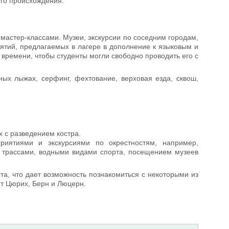
ного происхождения.
астер-классами. Музеи, экскурсии по соседним городам,
ятий, предлагаемых в лагере в дополнение к языковым и
времени, чтобы студенты могли свободно проводить его с
ных лыжах, серфинг, фехтование, верховая езда, сквош,
х с разведением костра.
риятиями и экскурсиями по окрестностям, например,
и трассами, водными видами спорта, посещением музеев
та, что дает возможность познакомиться с некоторыми из
т Цюрих, Берн и Люцерн.