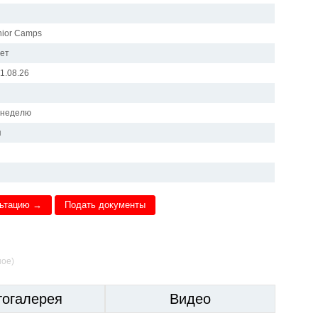
nior Camps
лет
01.08.26
в неделю
я
льтацию →
Подать документы
ное)
тогалерея
Видео