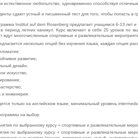
 и естественное любопытство, одновременно способствуя отличны
денты сдают устный и письменный тест для того, чтобы попасть в г
рамма Institut auf dem Rosenberg предлагает учащимся 6-13 лет и
 в период летних каникул. Курс включает в себя 25 уроков по вы
ят ждут многочисленные спортивные и развлекательные мероприят
длагается несколько опций без изучения языка, каждая опция рас
пломатия;
тойчивое развитие;
льный дизайн;
ое искусство;
мирование;
астерство;
 и инженерия.
тся только на английском языке, минимальный уровень intermedia
рограммы на выбор:
анятия по выбранному курсу + спортивные и развлекательные мероп
нятия по выбранному курсу + спортивные и развлекательные меро
видуальные занятия (теннис, верховая езда, гольф, индивидуальн