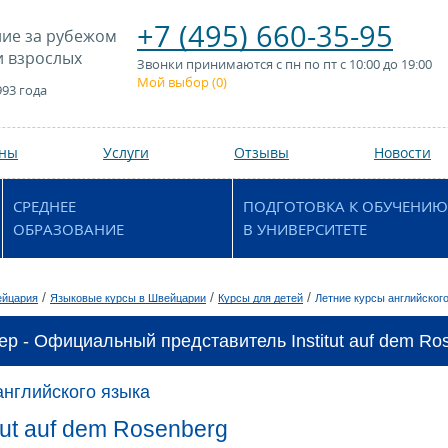
+7 (495) 660-35-95
ие за рубежом
и взрослых
Звонки принимаются с пн по пт с 10:00 до 19:00
Мой выбор (
0
)
993 года
аны
Услуги
Отзывы
Новости
СРЕДНЕЕ
ПОДГОТОВКА К ОБУЧЕНИЮ
ОБРАЗОВАНИЕ
В УНИВЕРСИТЕТЕ
/
/
/
йцария
Языковые курсы в Швейцарии
Курсы для детей
Летние курсы английског
р - Официальный представитель Institut auf dem Ros
английского языка
tut auf dem Rosenberg