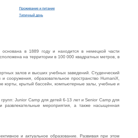
Проживание и питание
Типичный день
а основана в 1889 году и находится в немецкой части
асположена на территории в 100 000 квадратных метров, в
нцертных залов и высших учебных заведений. Студенческий
и и сооружения, образовательное пространство HumaniX,
ые корты, крытый бассейн, компьютерные залы, учебные и
 групп: Junior Camp для детей 6-13 лет и Senior Camp для
 и развлекательные мероприятия, а также насыщенная
пективное и актуальное образование. Развивая при этом