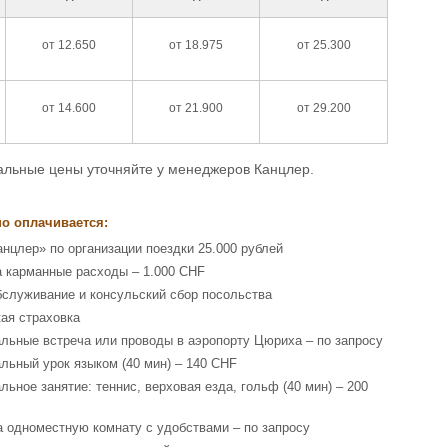
от 12.650
от 18.975
от 25.300
от 14.600
от 21.900
от 29.200
уальные цены уточняйте у менеджеров Канцлер.
о оплачивается:
анцлер» по организации поездки 25.000 рублей
а карманные расходы – 1.000 CHF
бслуживание и консульский сбор посольства
ая страховка
льные встреча или проводы в аэропорту Цюриха – по запросу
льный урок языком (40 мин) – 140 CHF
льное занятие: теннис, верховая езда, гольф (40 мин) – 200
а одноместную комнату с удобствами – по запросу