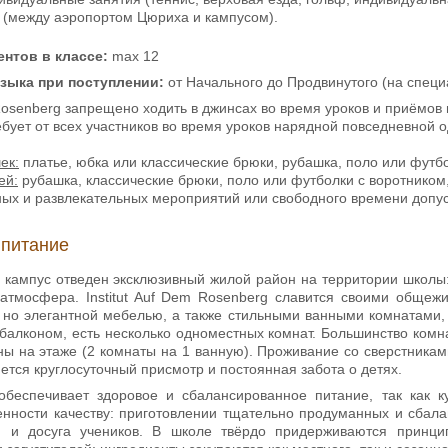
ы (между аэропортом Цюриха и кампусом).
нтов в классе:
max 12
языка
при поступлении:
от Начального до Продвинутого (на спец
m Rosenberg запрещено ходить в джинсах во время уроков и приёмов
ебует от всех участников во время уроков нарядной повседневной
ек:
платье, юбка или классические брюки, рубашка, поло или футбо
ей:
рубашка, классические брюки, поло или футболки с воротником,
ных и развлекательных мероприятий или свободного времени допу
 питание
кампус отведен эксклюзивный жилой район на территории школы: 
тмосфера. Institut Auf Dem Rosenberg славится своими общежи
, но элегантной мебелью, а также стильными ванными комнатам
 балконом, есть несколько одноместных комнат. Большинство комна
ны на этаже (2 комнаты на 1 ванную). Проживание со сверстникам
ется круглосуточный присмотр и постоянная забота о детях.
беспечивает здоровое и сбалансированное питание, так как 
енности качеству: приготовлении тщательно продуманных и сбал
я и досуга учеников. В школе твёрдо придерживаются принцип