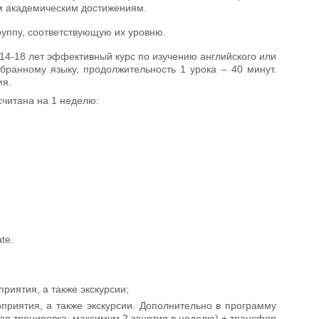
м академическим достижениям.
руппу, соответствующую их уровню.
 14-18 лет эффективный курс по изучению английского или
бранному языку, продолжительность 1 урока – 40 минут.
ия.
считана на 1 неделю:
te.
риятия, а также экскурсии;
приятия, а также экскурсии. Дополнительно в программу
ая тренировка; максимум 2 занятия в неделю) + трансфер