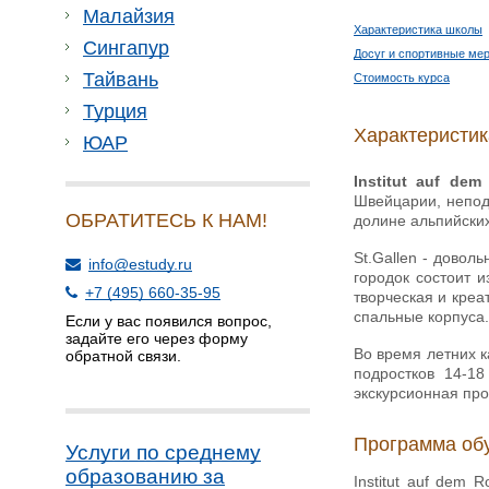
Малайзия
Характеристика школы
Сингапур
Досуг и спортивные ме
Тайвань
Стоимость курса
Турция
Характеристи
ЮАР
Institut auf de
Швейцарии, непода
ОБРАТИТЕСЬ К НАМ!
долине альпийских
St.Gallen - довол
info@estudy.ru
городок состоит 
+7 (495) 660-35-95
творческая и креа
спальные корпуса.
Если у вас появился вопрос,
задайте его через форму
Во время летних к
обратной связи.
подростков 14-1
экскурсионная пр
Программа об
Услуги по среднему
образованию за
Institut auf dem