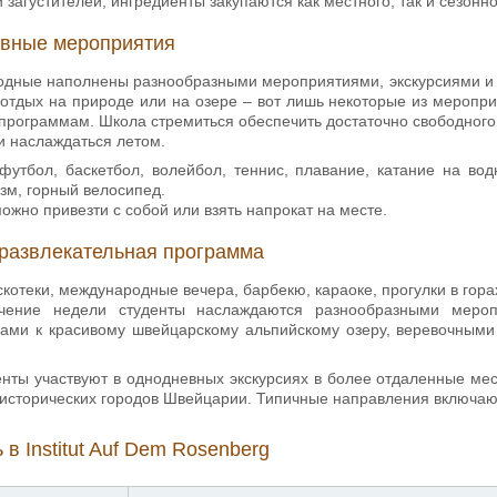
и загустителей; ингредиенты закупаются как местного, так и сезон
ивные мероприятия
ходные наполнены разнообразными мероприятиями, экскурсиями и м
 отдых на природе или на озере – вот лишь некоторые из меропри
рограммам. Школа стремиться обеспечить достаточно свободного 
и наслаждаться летом.
футбол, баскетбол, волейбол, теннис, плавание, катание на вод
зм, горный велосипед.
ожно привезти с собой или взять напрокат на месте.
развлекательная программа
котеки, международные вечера, барбекю, караоке, прогулки в гора
чение недели студенты наслаждаются разнообразными мероп
дами к красивому швейцарскому альпийскому озеру, веревочным
нты участвуют в однодневных экскурсиях в более отдаленные мес
 исторических городов Швейцарии. Типичные направления включаю
в Institut Auf Dem Rosenberg