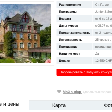
Расположение
Ст. Галлен
Программы
Junior & Se
Возраст
от 6 до 18 
Даты курсов
с 05.07 по 
Продолжительность
от 2 недель
Интенсивность
25 уроков 
Проживание
резиденци
Наличие мест
Да
Цена от
12.650 CHF
Забронировать / Получить консу
Мой выбор
(добавить в избран
е и цены
Карта
Фо