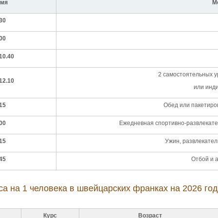
мя
М
30
00
10.40
2 самостоятельных у
12.10
или инд
15
Обед или пакетиров
00
Ежедневная спортивно-развлекатель
15
Ужин, развлекате
45
Отбой и 
са на 1 человека в швейцарских франках на 2026 год
Курс
Возраст