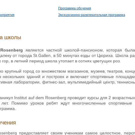
Программа обучения
роприятия
Экскурсионно-развлекательная программа
ка школы
m Rosenberg
является частной школой-пансионом, которая был
леку от города St.Gallen, в 50 минутах езды от Цюриха. Школа р
 гор, в летний период школа утопает в сотнях цветущих роз.
ьно крупный город со множеством магазинов, музеев, театров, ко
из нескольких зданий и построек и включает спортивные площадк
тивная лаборатории, фитнес-зал, мультимедийный центр, теннисн
аникул Institut auf dem Rosenberg проводит курсы для 2 возрастных
8 лет. Помимо уроков ребят ждут многочисленные спортивные
ограмма.
учения
 Rosenberg предоставляет своим ученикам самое целостное, перс