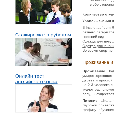
в обе сторон
Количество студе
Уровень знания 
В Institut auf de
летнего лагеря тр
Стажировка за рубежом
внешний вид.
Одежда для девуш
Одежда для юнош
Во время спортив
Проживание и
Проживание.
Под 
Онлайн тест
умиротворяющая а
дерева и простой
английского языка
на 2-3 человека с
туалет расположе
полу). Осуществля
Питание.
Школа о
глубокой приверж
графику обучени