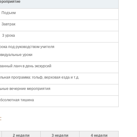
ероприятие
Подъем
Завтрак
3 урока
рока под руководством учителя
ивидуальные уроки
анный ланч в день экскурсий
ная программа: гольф, верховая езда и т.д.
льные вечерние мероприятия
абсолютная тишина
:
2 недели
3 недели
4 недели