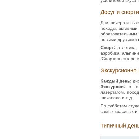
усилителей вкуса 
Досуг и спорт
Дни, вечера и вы
походы, активный
образовательным п
новыми друзьями 
Спорт:
атлетика, 
аэробика, альпини
!Спортинвентарь м
Экскурсионно-
Каждый день:
дис
Экскурсии:
в те
лазертагом, похо
шоколада и т. д.
По субботам студе
самых красивых и
Типичный день 