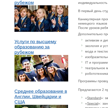
рубежом
индивидуальность
В первый день сту
Каникулярная прог
немецкого языков
После уроков реб
Дополнительно пре
активизм и ди
Услуги по высшему
экология и ус
образованию за
мода и тексти
рубежом
изобразительн
IT и програм
театральное м
робототехника
Программы проводя
Предлагаются 2 п
Среднее образование в
Англии, Швейцарии и
«
Standard
»: з
США
«
Special
»: за
включены инди