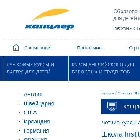
Образован
для детей 
Работаем с 1
О компании
Программы
Стр
ЯЗЫКОВЫЕ КУРСЫ И
КУРСЫ АНГЛИЙСКОГО ДЛЯ
ЛАГЕРЯ ДЛЯ ДЕТЕЙ
ВЗРОСЛЫХ И СТУДЕНТОВ
/
/
Англия
Главная
Страны
Шве
Швейцария
Канцле
США
Ирландия
Летние курсы 
Германия
Школа Insti
Франция