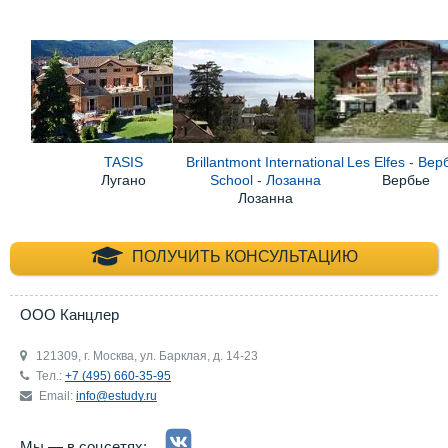
TASIS
Brillantmont International
Les Elfes - Вер
Лугано
School - Лозанна
Вербье
Лозанна
+7 (495) 660-35-
ПОЛУЧИТЬ КОНСУЛЬТАЦИЮ
ООО Канцлер
121309, г. Москва, ул. Барклая, д. 14-23
Тел.:
+7 (495) 660-35-95
Email:
info@estudy.ru
Мы — в соцсетях: