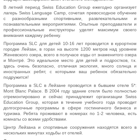
В летний период Swiss Education Group ежегодно организует
лагерь Swiss Language Camp, сочетая превосходное обучение
с разнообразными спортивными, развлекательными и
познавательными мероприятиями. Опытные преподаватели и
профессиональные инструкторы уделят максимум своего
внимания каждому ребенку.
Программа SLC для детей 10-16 лет проводится в курортном
городке Лейзан, в горах на высоте 1200 метров над уровнем
Женевского озера, всего в получасе езды от знаменитого озера
и Монтрё. Это идеальное место для детей и подростков, т.к.
здесь очень безопасно, отличная экология, много солнца и
иностранных ребят, с которыми ваш ребенок обязательно
подружится!
Программа в SLC в Лейзане проводится в бывшем отеле 5*:
Mont Blanc Palace. В 2004 году здание отеля было полностью
отремонтировано и сейчас принадлежит организации Swiss
Education Group, которая в течение учебного года проводит
долгосрочные программы в сфере гостиничного бизнеса и
туризма. Ребята проживают в номерах по 1-2 человека, есть
комнаты со всеми удобствами.
Центр Лейзана и спортивные сооружения находятся всего в
нескольких минутах ходьбы от отелей.