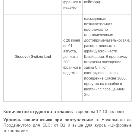
франков в
вейкборд
неделю
насыщенная
познавательная
программа по
многочисленным
с 28 июня
достопримечательностям,
по 01
расположенных во
августа,
французской части
Discover Switzerland
доплата
Швейцарии. В программу
200
включены посещение
франков в
замка Chillion,
неделю
восхождение в горы,
посещение Glacier 3000,
прогулка на корабле и
шоппинг с посещением
Sion.
Количество студентов в классе:
в среднем 12-13 человек
Уровень знания языка
при поступлении:
от Начального до
Продвинутого для SLC; от В1 и выше для курса «Цифровые
технологии»