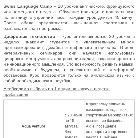
Swiss
Language Camp
– 20 уроков английского, французского
или немецкого в неделю. Обучение проходит с понедельника
по пятницу в утренние часы, каждый урок длится 45 минут.
После обеда предлагаются насыщенная спортивная и
развлекательная программа.
Цифровые технологии
– курс интенсивностью 20 уроков в
неделю знакомит студентов с увлекательным миром
программирования, дизайна и цифрового творчества. В ходе
интерактивных семинаров они научатся использовать
цифровые инструменты для решения задач, создания проектов
и инновационного мышления. Это возможность развить навыки,
необходимые в будущем, в увлекательной и комфортной
обстановке. Курс проводится только на английском языке, с
собой необходимо взять ноутбук.
Необходимо выбрать по 1 опции на каждую неделю
пребывания
в программу включены
насыщенные водные и
с 28 июня
спортивные мероприятия:
по 15
посещение бассейна в
Aqua Venture
августа,
Aigle, посещение
без
аквапарка и спортивного
доплат
центра в Лейзане,