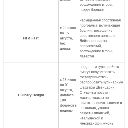
восхождение в горы,
паддл-бординг
насыщенная спортивная
программа, включающая
с 28 июня
боулинг, посещение
по 15
спортивного центра в
Fit & Fast
августа,
Лейзане и парка
без
развлечений,
доплат
восхождение в горы,
лазертаг
на данном курсе ребята
смогут почувствовать
гостеприимство и
с 28 июня
распробовать кулинарные
по 01
шедевры Швейцарии.
августа,
Студенты посетят
Culinary Delight
доплата
мастер-классы по
100
приготовлению выпечки и
франков в
шоколада, узнают
неделю
секреты японской,
итальянской и
мексиканской кухонь