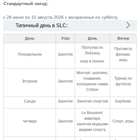
Стандартный заезд:
c 28 июня по 15 августа 2026
с воскресенья по субботу.
Типичный день в SLC:
День
Утро
День
Вечер
Прогулка по
Просмотр
Лейзану,
Понедельник
Занятия
фильма,
игры
игра в теннис
Монтрё: шоппинг,
плавание,
Турнир по
Вторник
Занятия
посещение замка
футболу
Chillon
Среда
Занятия
Занятия спортом
Барбекю
Le Bouveret:
аквапарк,
Четверг
Занятия
Спорт, игры
занятия водными
видами спорта