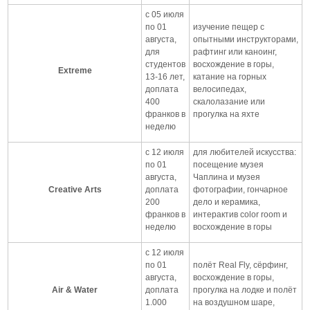
с 05 июля
по 01
изучение пещер с
августа,
опытными инструкторами,
для
рафтинг или каноинг,
студентов
восхождение в горы,
Extreme
13-16 лет,
катание на горных
доплата
велосипедах,
400
скалолазание или
франков в
прогулка на яхте
неделю
с 12 июля
для любителей искусства:
по 01
посещение музея
августа,
Чаплина и музея
Creative Arts
доплата
фотографии, гончарное
200
дело и керамика,
франков в
интерактив color room и
неделю
восхождение в горы
с 12 июля
по 01
полёт Real Fly, сёрфинг,
августа,
восхождение в горы,
Air & Water
доплата
прогулка на лодке и полёт
1.000
на воздушном шаре,