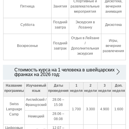
Спортивные и
Дискотека,
Пятница
Занятия
развлекательные
вечерняя
мероприятия
анимация
Поздний
Экскурсия в
Суббота
Дискотека
завтра
Лозанну
Отдых в Лейзане
Игры,
Поздний
/
Воскресенье
вечерние
завтрак
Дополнительная
развлечения
экскурсия
Стоимость курса на 1 человека в швейцарских
франках на 2026 год:
Название
Изучаемый
Даты
1
2
3
Доп.
программы
язык
проведения
неделя
недели
недели
неделя
Английский /
28.06 –
Swiss
Французский
15.08
Language
1.700
3.300
4.900
1.600
28.06 –
Camp
Немецкий
08.08
Цифровые
12.07 –