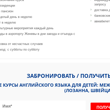
запросу
езиденции
доставка 
 пансион
банковски
 целый день в неделю
авиабилет
т в неделю
льтурные мероприятия каждый день
оды в аэропорту Женевы в дни заезда и отъезда с
овка от несчастных случаев
езд: с субботы по субботу
t International School 16, avenue Charles-Secrétan 1005 Lausanne Swi
ЗАБРОНИРОВАТЬ / ПОЛУЧИТ
Е КУРСЫ АНГЛИЙСКОГО ЯЗЫКА ДЛЯ ДЕТЕЙ: М
(ЛОЗАННА, ШВЕЙЦ