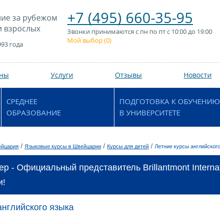
+7 (495) 660-35-95
ие за рубежом
и взрослых
Звонки принимаются с пн по пт с 10:00 до 19:00
Мой выбор (
0
)
993 года
аны
Услуги
Отзывы
Новости
СРЕДНЕЕ
ПОДГОТОВКА К ОБУЧЕНИЮ
ОБРАЗОВАНИЕ
В УНИВЕРСИТЕТЕ
/
/
/
йцария
Языковые курсы в Швейцарии
Курсы для детей
Летние курсы английског
р - Официальный представитель Brillantmont Internat
и!
английского языка