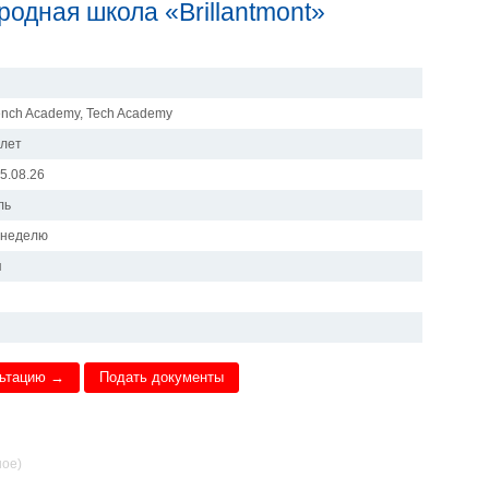
родная школа «Brillantmont»
rench Academy, Tech Academy
 лет
15.08.26
ль
в неделю
я
льтацию →
Подать документы
ное)