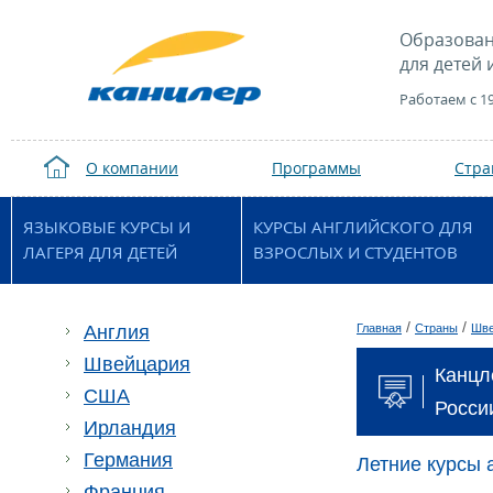
Образован
для детей 
Работаем с 1
О компании
Программы
Стр
ЯЗЫКОВЫЕ КУРСЫ И
КУРСЫ АНГЛИЙСКОГО ДЛЯ
ЛАГЕРЯ ДЛЯ ДЕТЕЙ
ВЗРОСЛЫХ И СТУДЕНТОВ
/
/
Англия
Главная
Страны
Шве
Швейцария
Канцле
США
Росси
Ирландия
Германия
Летние курсы 
Франция