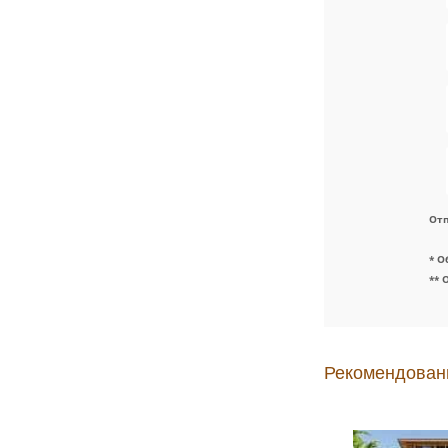
Отп
* О
** 
Рекомендован