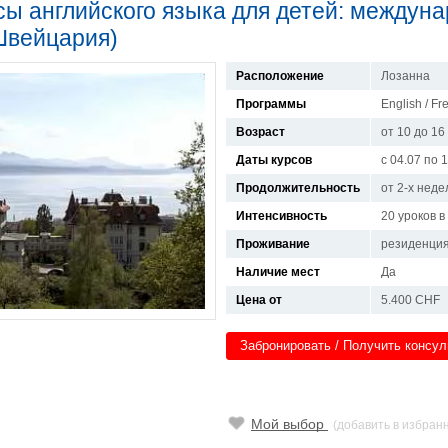
сы английского языка для детей: междуна
Швейцария)
Расположение
Лозанна
Программы
English / F
Возраст
от 10 до 16
Даты курсов
с 04.07 по 
Продолжительность
от 2-х неде
Интенсивность
20 уроков 
Проживание
резиденци
Наличие мест
Да
Цена от
5.400 CHF
Забронировать / Получить консу
Мой выбор
(добавить в избран