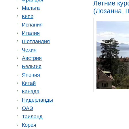
Летние кур
Мальта
(Лозанна, 
Кипр
Испания
Италия
Шотландия
Чехия
Австрия
Бельгия
Япония
Китай
Канада
Нидерланды
ОАЭ
Таиланд
Корея