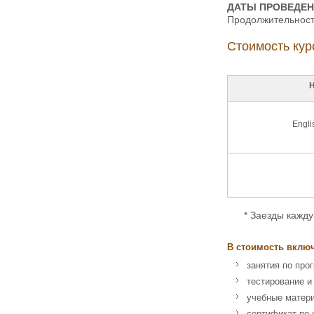
ДАТЫ ПРОВЕДЕН
Продолжительность
Стоимость кур
Н
Engli
* Заезды каждую с
В стоимость вклю
занятия по про
тестирование и
учебные матер
сертификат по 