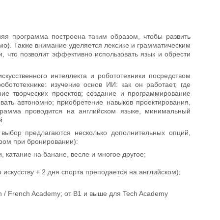
няя программа построена таким образом, чтобы развить
ьмо). Также внимание уделяется лексике и грамматическим
и, что позволит эффективно использовать язык и обрести
скусственного интеллекта и робототехники посредством
обототехнике: изучение основ ИИ: как он работает, где
ие творческих проектов; создание и программирование
овать автономно; приобретение навыков проектирования,
грамма проводится на английском языке, минимальный
й.
выбор предлагаются несколько дополнительных опций,
ром при бронировании):
и, катание на банане, весле и многое другое;
о искусству + 2 дня спорта преподается на английском);
h / French Academy; от В1 и выше для Tech Academy