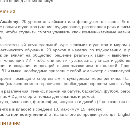
ов в период летних каникул.
учения
h Academy:
20 уроков английского или французского языков. Лет
 навыки студентов (чтение, аудирование, разговорная речь и пис
го, чтобы студенты смогли улучшить свои коммуникативные навык
е.
лекательный двухнедельный курс знакомит студентов с миром и
рактического обучения. 20 уроков в неделю по кодированию и р
к он влияет на общество; решение реальных задач и выполнен
я концепции ИИ, чтобы они могли чувствовать, учиться и действ
ания и создания инноваций с использованием технологий. Про
т В1 и выше; необходимо привезти с собой компьютер с клавиатуро
время посвящено спортивным и культурным мероприятиям. На 
да (количество мест ограничено, необходимо определиться с выбо
 и развлечения
: теннис, прыжки на батуте, баскетбол, футбол, регб
нис + 2 дня спорта, только для опытных игроков);
птура, рисование, фотография, искусство и дизайн (2 дня занятия п
нтов в классе:
в среднем 10, максимум 15 человек
языка при поступлении:
от начального до продвинутого для Englis
 питание