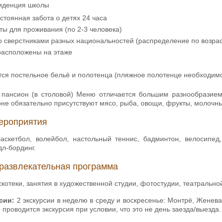
иденция школы
стоянная забота о детях 24 часа
ы для проживания (по 2-3 человека)
 сверстниками разных национальностей (распределение по возрас
расположены на этаже
ся постельное бельё и полотенца (пляжное полотенце необходимо 
пансион (в столовой) Меню отличается большим разнообразием 
не обязательно присутствуют мясо, рыба, овощи, фрукты, молочны
ероприятия
баскетбол, волейбол, настольный теннис, бадминтон, велосипед
дл-бординг.
развлекательная программа
скотеки, занятия в художественной студии, фотостудии, театральн
сии:
2 экскурсии в неделю в среду и воскресенье: Монтрё, Женева
 проводится экскурсия при условии, что это не день заезда/выезда.