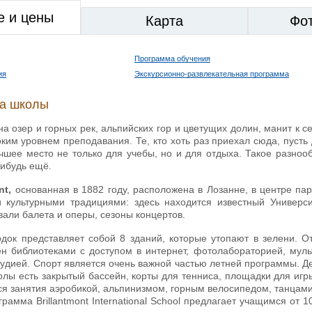
е и цены
Карта
Фо
Программа обучения
ия
Экскурсионно-развлекательная программа
ка школы
на озер и горных рек, альпийских гор и цветущих долин, манит к с
им уровнем преподавания. Те, кто хоть раз приехал сюда, пусть 
чшее место не только для учебы, но и для отдыха. Такое разноо
нибудь ещё.
nt,
основанная в 1882 году, расположена в Лозанне, в центре па
 культурными традициями: здесь находится известный Универс
али балета и оперы, сезоны концертов.
одок представляет собой 8 зданий, которые утопают в зелени. 
н библиотеками с доступом в интернет, фотолабораторией, мул
удией. Спорт является очень важной частью летней программы. Д
лы есть закрытый бассейн, корты для тенниса, площадки для игры
ся занятия аэробикой, альпинизмом, горным велосипедом, танцами
рамма Brillantmont International School предлагает учащимся от 