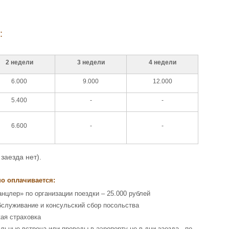
:
2 недели
3 недели
4 недели
6.000
9.000
12.000
5.400
-
-
6.600
-
-
заезда нет).
о оплачивается:
анцлер» по организации поездки – 25.000 рублей
бслуживание и консульский сбор посольства
ая страховка
льные встреча или проводы в аэропорту не в дни заезда - по