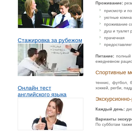
Проживание:
рез
присмотр и по
уютные комнат
проживание со
душ и туалет 
прачечная
Стажировка за рубежом
предоставляет
Питание:
полный 
ежедневном рацио
Спортивные м
теннис, футбол, 
Онлайн тест
хоккей, регби, пад
английского языка
Экскурсионно-
Каждый день:
ди
Варианты экскур
По субботам также