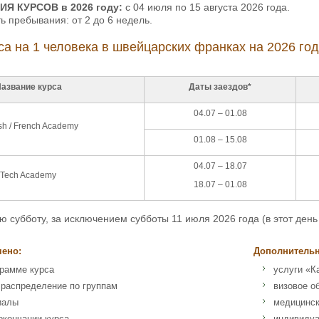
ИЯ КУРСОВ
в 2026 году:
с 04 июля по 15 августа 2026 года.
 пребывания: от 2 до 6 недель.
са на 1 человека в швейцарских франках на 2026 год
азвание курса
Даты заездов*
04.07 – 01.08
sh / French Academy
01.08 – 15.08
04.07 – 18.07
Tech Academy
18.07 – 01.08
убботу, за исключением субботы 11 июля 2026 года (в этот день 
чено:
Дополнительн
грамме курса
услуги «К
 распределение по группам
визовое о
иалы
медицинск
окончании курса
индивидуа