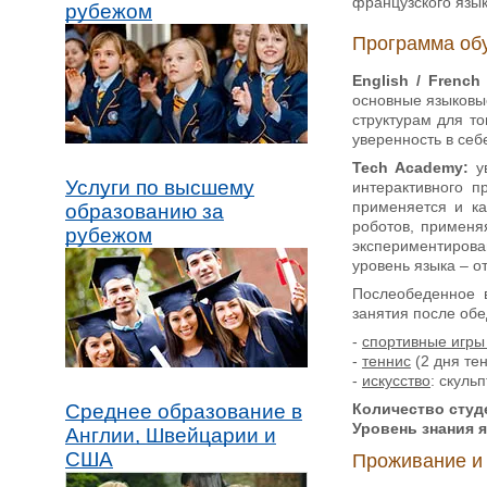
французского язык
рубежом
Программа об
English / Frenc
основные языковые
структурам для то
уверенность в себ
Tech Academy:
ув
Услуги по высшему
интерактивного п
применяется и ка
образованию за
роботов, применя
рубежом
экспериментиров
уровень языка – о
Послеобеденное 
занятия после обе
-
спортивные игры
-
теннис
(2 дня тен
-
искусство
: скуль
Количество студе
Среднее образование в
Уровень знания 
Англии, Швейцарии и
США
Проживание и