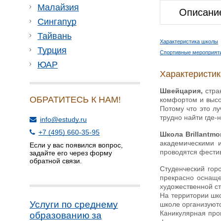
Малайзия
Описани
Сингапур
Тайвань
Характеристика школы
Турция
Спортивные мероприят
ЮАР
Характеристи
Швейцария,
стра
ОБРАТИТЕСЬ К НАМ!
комфортом и высок
Потому что это лу
трудно найти где-
info@estudy.ru
+7 (495) 660-35-95
Школа Brillantmo
академическими и
Если у вас появился вопрос,
проводятся фестив
задайте его через форму
обратной связи.
Студенческий гор
прекрасно оснаще
художественной ст
На территории шко
Услуги по среднему
школе организуют
Каникулярная прог
образованию за