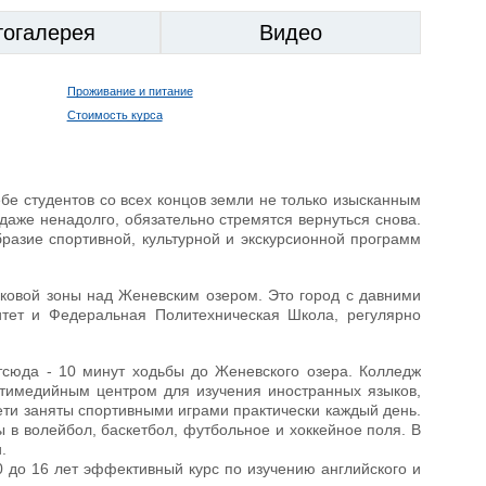
тогалерея
Видео
Проживание и питание
Стоимость курса
ебе студентов со всех концов земли не только изысканным
даже ненадолго, обязательно стремятся вернуться снова.
бразие спортивной, культурной и экскурсионной программ
рковой зоны над Женевским озером. Это город с давними
итет и Федеральная Политехническая Школа, регулярно
Отсюда - 10 минут ходьбы до Женевского озера. Колледж
ьтимедийным центром для изучения иностранных языков,
ети заняты спортивными играми практически каждый день.
 в волейбол, баскетбол, футбольное и хоккейное поля. В
.
10 до 16 лет эффективный курс по изучению английского и