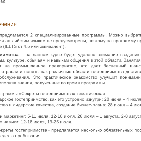
сад
учения
предлагается 2 специализированные программы. Можно выбрать 
ия английским языком не предусмотрены, поэтому на программу пр
 (IELTS от 4.5 или эквивалент).
риимства
– на данном курсе будет уделено внимание введению 
, культуре, обычаям и навыкам общения в этой области. Занятия 
ит на промышленное предприятие, что дает бесценный шанс 
отрасли и понять, как различные области гостеприимства дости
обслуживания. Это практическое знакомство улучшит пониман
дополняя знания, полученные во время программы.
ограммы «Секреты гостеприимства» тематическая:
ское гостеприимство, как это устроено изнутри
: 28 июня – 4 июля
во и лидерские качества, создание бизнес-плана
: 28 июня – 4 ию
и маркетинг
: 5-11 июля, 12-18 июля, 26 июля – 1 августа, 2-8 авгус
е навыки
: 12-18 июля, 19-25 июля.
креты гостеприимства» предлагается несколько обязательных по
неделю пребывания: