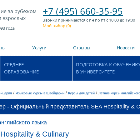
+7 (495) 660-35-95
ие за рубежом
и взрослых
Звонки принимаются с пн по пт с 10:00 до 19:00
Мой выбор (
0
)
993 года
аны
Услуги
Отзывы
Новости
СРЕДНЕЕ
ПОДГОТОВКА К ОБУЧЕНИЮ
ОБРАЗОВАНИЕ
В УНИВЕРСИТЕТЕ
/
/
/
йцария
Языковые курсы в Швейцарии
Курсы для детей
Летние курсы английског
ер - Официальный представитель SEA Hospitality & Cu
английского языка
ospitality & Culinary