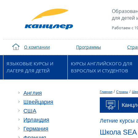
Образован
для детей 
Работаем с 1
О компании
Программы
Стр
ЯЗЫКОВЫЕ КУРСЫ И
КУРСЫ АНГЛИЙСКОГО ДЛЯ
ЛАГЕРЯ ДЛЯ ДЕТЕЙ
ВЗРОСЛЫХ И СТУДЕНТОВ
/
/
Англия
Главная
Страны
Шве
Швейцария
Канцл
США
Ирландия
Летние курсы 
Германия
Школа SEA H
Франция