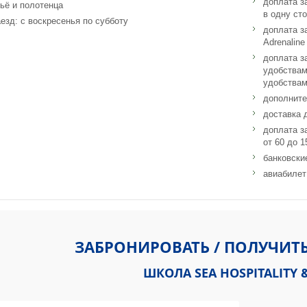
доплата з
ьё и полотенца
в одну ст
езд: с воскресенья по субботу
доплата з
Adrenaline
доплата з
удобствам
удобствам
дополните
доставка 
доплата з
от 60 до 
банковски
авиабилет
Alpes 15 1820 Montreux, Switzerland
ЗАБРОНИРОВАТЬ / ПОЛУЧИТ
ШКОЛА SEA HOSPITALITY 