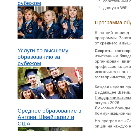
собственный 
рубежом
доступ к WiFi
Программа об
В летний период 
программы. Занят
от среднего и выше
Услуги по высшему
Секреты гостеп
изысканным блюдам
образованию за
организован виз
рубежом
профессионалами 
исключительного 
гостеприимства, 
Каждая неделя пр
Выдающее Швейцар
Предпринимательст
августа 2026.
Люксовые бренды 
Среднее образование в
Коммуникационны
Англии, Швейцарии и
На программе «Се
США
опции на каждую 