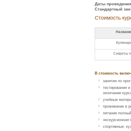
Даты проведения
Стандартный зае
Стоимость кур
Названи
Кулинарн
Секреты г
В стоимость вклю
занятия по про
тестирование и
окончании курс
учебные матер
проживание в р
питание полный
экскурсионная
спортивные, ку