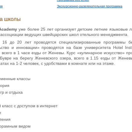
ия
Экскурсионно-развлекательная программа
ка школы
 Academy
уже более 25 лет организует детские летние языковые 
- ассоциации ведущих швейцарских школ отельного менеджмента.
т 16 до 20 лет проводятся специализированные программы бе
ство и инновации» проводятся на базе университета Hotel Inst
 всего в 1 часе езды от Женевы. Курс «кулинарное искусство» прох
Бувре на берегу Женевского озера, всего в 1.15 езды от Женев
атах на 1-2 человек, с удобствами в комнате или на этаже.
еменные классы
тория
гр и отдыха
класс с доступом в интернет
е
тения
норамным видом