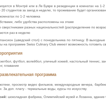
зуется в Монтрё или в Ле Бувре в резиденции в комнатах на 1-2 
 20 студентов за заезд в неделю, то проживание будет организован
комнатах по 1-2 человека
бствами, либо удобства расположены на этаже
 сверстниками разных национальностей (распределение по возрас
аются раз в неделю
ансион (шведский стол) с понедельника по пятницу. В выходные 
ты на программе Swiss Culinary Club имеют возможность готовить 
ероприятия
скетбол, футбол, волейбол, уличный хоккей, настольный теннис, за
нг, плавание
развлекательная программа
скотеки, просмотр видео фильмов, международные вечера, барбекю
. За доп. плату - термальные воды, курсы по искусству.
сий:
шоколадная фабрика, Олимпийский музей и Лозанна, здание 