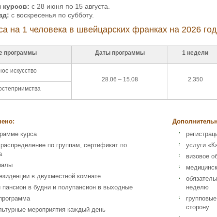
 курсов:
с 28 июня по 15 августа.
зд:
с воскресенья по субботу.
са на 1 человека в швейцарских франках на 2026 год
е программы
Даты программы
1 недели
ое искусство
28.06 – 15.08
2.350
остеприимства
чено:
Дополнительн
грамме курса
регистрац
 распределение по группам, сертификат по
услуги «К
а
визовое о
иалы
медицинск
езиденции в двухместной комнате
обязатель
 пансион в будни и полупансион в выходные
неделю
 программа
групповые
сторону
льтурные мероприятия каждый день