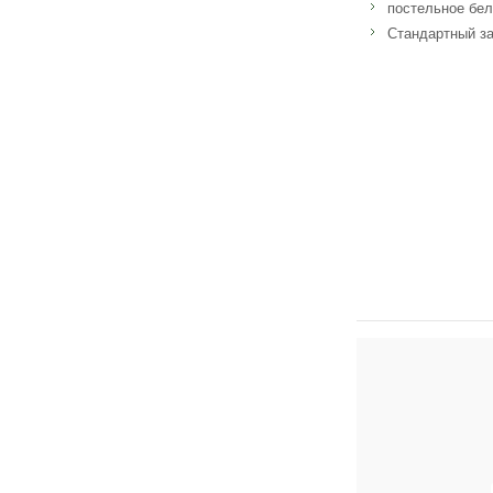
постельное бел
Стандартный за
Адрес: Avenue des 