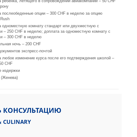
а ребенка, летящего в сопровождении авиакомпании – 50 CHF
орону
а послеобеденные опции – 300 CHF в неделю за опцию
 Rush
а одноместную комнату стандарт или двухместную с
и – 250 CHF в неделю; доплата за одноместную комнату с
и – 300 CHF в неделю
льная ночь – 200 CHF
документов экспресс-почтой
а любое изменение курса после его подтверждения школой –
150 CHF
е издержки
 (Женева)
Ь КОНСУЛЬТАЦИЮ
& CULINARY