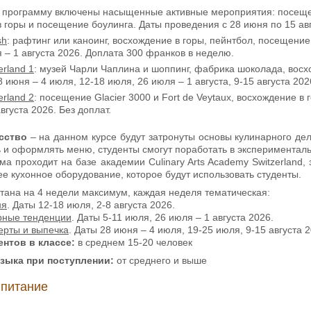
в программу включены насыщенные активные мероприятия: посещен
 горы и посещение боулинга. Даты проведения с 28 июня по 15 авг
sh
: рафтинг или каноинг, восхождение в горы, пейнтбол, посещение
 – 1 августа 2026. Доплата 300 франков в неделю.
erland 1
: музей Чарли Чаплина и шоппинг, фабрика шоколада, восх
 июня – 4 июля, 12-18 июля, 26 июля – 1 августа, 9-15 августа 2026
erland 2
: посещение Glacier 3000 и Fort de Veytaux, восхождение в 
вгуста 2026. Без доплат.
сство
– на данном курсе будут затронуты основы кулинарного де
 и оформлять меню, студенты смогут поработать в эксперименталь
ма проходит на базе академии Culinary Arts Academy Switzerland,
 кухонное оборудование, которое будут использовать студенты.
тана на 4 недели максимум, каждая неделя тематическая:
ня
. Даты 12-18 июля, 2-8 августа 2026.
рные тенденции
. Даты 5-11 июля, 26 июля – 1 августа 2026.
рты и выпечка
. Даты 28 июня – 4 июля, 19-25 июля, 9-15 августа 2
нтов в классе:
в среднем 15-20 человек
языка
при поступлении:
от среднего и выше
 питание