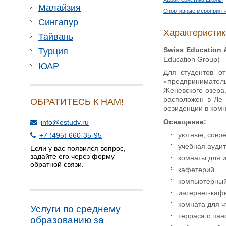
Малайзия
Спортивные мероприят
Сингапур
Характеристи
Тайвань
Swiss Education
Турция
Education Group) 
ЮАР
Для студентов о
«предприниматель
Женевского озера,
расположен в Ле 
ОБРАТИТЕСЬ К НАМ!
резиденции в комн
Оснащение:
info@estudy.ru
уютные, совр
+7 (495) 660-35-95
учебная ауди
Если у вас появился вопрос,
задайте его через форму
комнаты для и
обратной связи.
кафетерий
компьютерный 
интернет-каф
комната для ч
Услуги по среднему
терраса с па
образованию за