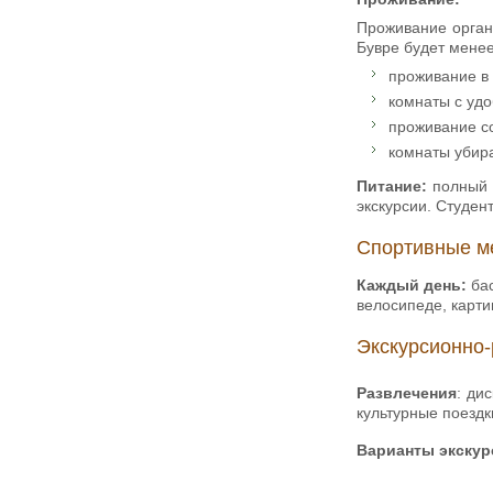
Проживание органи
Бувре будет менее
проживание в 
комнаты с удо
проживание со
комнаты убир
Питание:
полный п
экскурсии. Студен
Спортивные м
Каждый день:
ба
велосипеде, карти
Экскурсионно-
Развлечения
: ди
культурные поездки
Варианты экскур