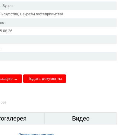
е Бувре
 искусство, Секреты гостеприимства
 лет
15.08.26
и
я
льтацию →
Подать документы
ное)
тогалерея
Видео
Проживание и питание