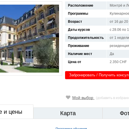
Расположение
Монтрё и Л
Программы
Кулинарное
Возраст
от 16 до 20
Даты курсов
с 28.06 по 
Продолжительность
от 1 недел
Проживание
резиденци
Наличие мест
Да
Цена от
2.350 CHF
Забронировать / Получить консу
Мой выбор
(добавить в избран
е и цены
Карта
Фо
Программа обучения