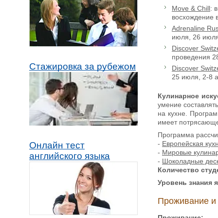
Move & Chill
: 
восхождение в
Adrenaline Ru
июля, 26 июля
Discover Switz
проведения 28
Стажировка за рубежом
Discover Switz
25 июля, 2-8 а
Кулинарное иску
умение составлять
на кухне. Програм
имеет потрясающее
Программа рассчи
-
Европейская кух
Онлайн тест
-
Мировые кулина
английского языка
-
Шоколадные десе
Количество студе
Уровень знания 
Проживание и
Проживание: