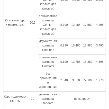
(только для
девушек)
одноместная
Основной курс
комната
20.5
+ математика
Comfort
8.790
13.185
17.580
4.395
(только для
девушек)
двухместная
комната
6.990
10.485
13.980
3.495
Comfort+
одноместная
комната
9.190
13.785
18.380
4.595
Comfort+
без
проживания
2.540
3.810
5.080
1.270
и
мероприятий
двухместная
Курс подготовки
20
комната
по запросу
к IELTS
Standard*