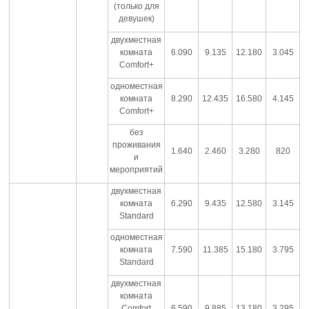
(только для
девушек)
двухместная
комната
6.090
9.135
12.180
3.045
Comfort+
одноместная
комната
8.290
12.435
16.580
4.145
Comfort+
без
проживания
1.640
2.460
3.280
820
и
мероприятий
двухместная
комната
6.290
9.435
12.580
3.145
Standard
одноместная
комната
7.590
11.385
15.180
3.795
Standard
двухместная
комната
Comfort
6.590
9.885
13.180
3.295