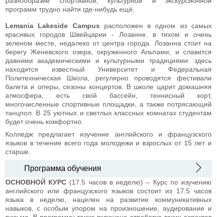
разнообразие спортивной, культурной и экскурсионной
программ трудно найти где-нибудь ещё.
Lemania Lakeside Campus
расположен в одном из самых
красивых городов Швейцарии - Лозанне, в тихом и очень
зеленом месте, недалеко от центра города. Лозанна стоит на
берегу Женевского озера, окруженного Альпами, и славится
давними академическими и культурными традициями: здесь
находится известный Университет и Федеральная
Политехническая Школа, регулярно проводятся фестивали
балета и оперы, сезоны концертов. В школе царит домашняя
атмосфера, есть свой бассейн, теннисный корт,
многочисленные спортивные площадки, а также потрясающий
танцпол. В 25 уютных и светлых классных комнатах студентам
будет очень комфортно.
Колледж предлагает изучение английского и французского
языков в течение всего года молодежи и взрослых от 15 лет и
старше.
Программа обучения
ОСНОВНОЙ КУРС
(17.5 часов в неделю) – Курс по изучению
английского или французского языков состоит из 17.5 часов
языка в неделю, нацелен на развитие коммуникативных
навыков, с особым упором на произношение, аудирование и
письмо. В программу также включена отработка таких аспектов