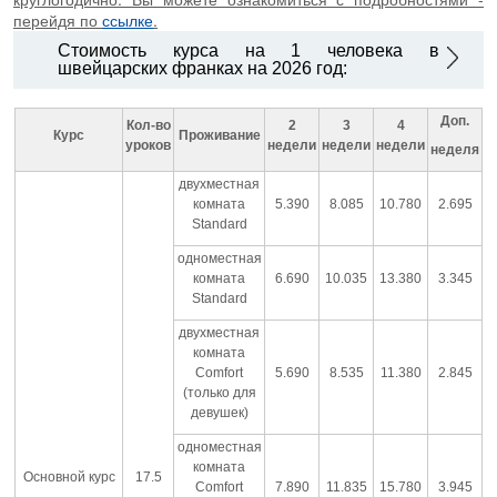
перейдя по
ссылке
.
Стоимость курса на 1 человека в
швейцарских франках на 2026 год:
Доп.
Кол-во
2
3
4
Курс
Проживание
уроков
недели
недели
недели
неделя
двухместная
комната
5.390
8.085
10.780
2.695
Standard
одноместная
комната
6.690
10.035
13.380
3.345
Standard
двухместная
комната
Comfort
5.690
8.535
11.380
2.845
(только для
девушек)
одноместная
комната
Основной курс
17.5
Comfort
7.890
11.835
15.780
3.945