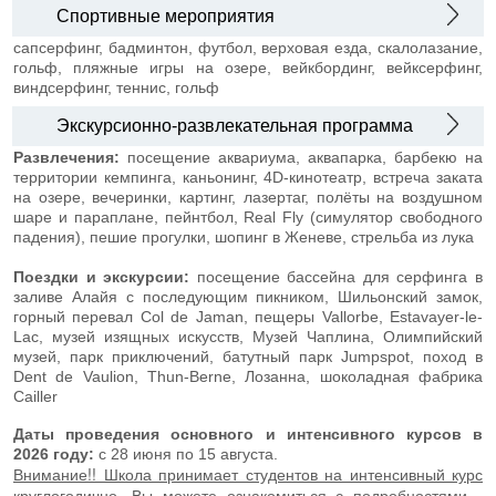
Спортивные мероприятия
сапсерфинг, бадминтон, футбол, верховая езда, скалолазание,
гольф, пляжные игры на озере, вейкбординг, вейксерфинг,
виндсерфинг, теннис, гольф
Экскурсионно-развлекательная программа
Развлечения:
посещение аквариума, аквапарка, барбекю на
территории кемпинга, каньонинг, 4D-кинотеатр, встреча заката
на озере, вечеринки, картинг, лазертаг, полёты на воздушном
шаре и параплане, пейнтбол, Real Fly (симулятор свободного
падения), пешие прогулки, шопинг в Женеве, стрельба из лука
Поездки и экскурсии:
посещение бассейна для серфинга в
заливе Алайя с последующим пикником, Шильонский замок,
горный перевал Col de Jaman, пещеры Vallorbe, Estavayer-le-
Lac, музей изящных искусств, Музей Чаплина, Олимпийский
музей, парк приключений, батутный парк Jumpspot, поход в
Dent de Vaulion, Thun-Berne, Лозанна, шоколадная фабрика
Cailler
Даты проведения основного и интенсивного курсов в
2026 году:
с 28 июня по 15 августа.
Внимание!! Школа принимает студентов на интенсивный курс
круглогодично. Вы можете ознакомиться с подробностями -