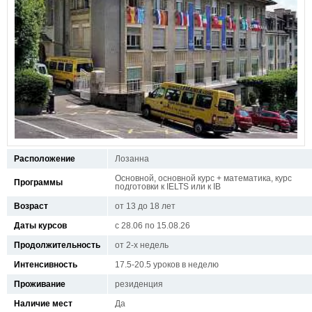
Расположение
Лозанна
Основной, основной курс + математика, курс
Программы
подготовки к IELTS или к IB
Возраст
от 13 до 18 лет
Даты курсов
с 28.06 по 15.08.26
Продолжительность
от 2-х недель
Интенсивность
17.5-20.5 уроков в неделю
Проживание
резиденция
Наличие мест
Да