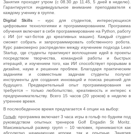
Занятия проходят утром (с 08.30 до 11.45, 5 дней в неделю).
Гарантируется индивидуальное внимание преподавателя к
каждому ученику в группе.
Digital Skills
– курс для студентов, интересующихся
цифровыми технологиями и программированием. Программа
обучения включает в себя программирование на Python, работу
с ИИ (от чат-ботов до креативных машин). Каждый студент
сможет собрать и запрограммировать собственного робота.
Курс равномерно распределен между изучением подхода Lean
Startup, где студенты практикуют воплощение идей в проекты
посредством творчества, командной работы и быстрых
итераций, и изучением того, как ИИ способствует прорывам в
дизайне, науке и решении проблем. Благодаря практическим
заданиям и совместным задачам студенты получат
инструменты для создания инноваций и поиска решений для
будущего. Предварительный опыт программирования не
требуется – только любопытство, креативность и интерес к
предпринимательству. Всего 15 часов (20 уроков) в неделю в
утреннее время.
В послеобеденное время предлагается 4 опции на выбор:
Гольф
: программа включает 3 часа игры в гольф по будням под
руководством опытных тренеров Golf Engadin St Moritz.
Максимальный размер групп – 10 человек, принимаются как
абсолютно начинающие игроки, так и опытные. Занятия