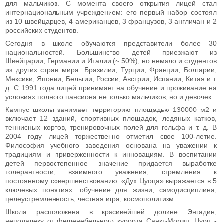
для мальчиков. С момента своего открытия лицей стал
интернациональным учреждением: его первый набор состоял
из 10 швейцарцев, 4 американцев, 3 французов, 3 англичан и 2
российских студентов.
Сегодня в школе обучаются представители более 30
национальностей. Большинство детей приезжают из
Швейцарии, Германии и Италии (~ 50%), но немало и студентов
из других стран мира: Бразилии, Турции, Франции, Болгарии,
Мексики, Японии, Бельгии, России, Австрии, Испании, Китая и т.
д. С 1991 года лицей принимает на обучение и проживание на
условиях полного пансиона не только мальчиков, но и девочек.
Кампус школы занимает территорию площадью 130000 м2 и
включает 12 зданий, спортивных площадок, ледяных катков,
теннисных кортов, тренировочных полей для гольфа и т. д. В
2004 году лицей торжественно отметил свое 100-летие.
Философия учебного заведения основана на уважении к
традициям и приверженности к инновациям. В воспитании
детей первостепенное значение придается выработке
толерантности, взаимного уважения, стремления к
постоянному совершенствованию. «Дух Цуоца» выражается в 5
ключевых понятиях: обучение для жизни, самодисциплина,
целеустремленность, честная игра, космополитизм.
Школа расположена в красивейшей долине Энгадин,
неподалеку от фешенебельного курорта Санкт-Мориц. Цуоц -