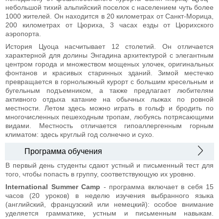
небольшой тихий альпийский поселок с населением чуть более
1000 жителей. Он находится в 20 километрах от Санкт-Морица,
200 километрах от Цюриха, 3 часах езды от Цюрихского
аэропорта.
История Цуоца насчитывает 12 столетий. Он отличается
характерной для долины Энгадина архитектурой с элегантным
центром города и множеством мощеных улочек, оригинальных
фонтанов и красивых старинных зданий. Зимой местечко
превращается в горнолыжный курорт с большим кресельным и
бугельным подъемником, а также предлагает любителям
активного отдыха катание на обычных лыжах по ровной
местности. Летом здесь можно играть в гольф и бродить по
многочисленных пешеходным тропам, любуясь потрясающими
видами. Местность отличается гипоаллергенным горным
климатом: здесь круглый год солнечно и сухо.
Программа обучения
В первый день студенты сдают устный и письменный тест для
того, чтобы попасть в группу, соответствующую их уровню.
International Summer Camp
- программа включает в себя 15
часов (20 уроков) в неделю изучения выбранного языка
(английский, французский или немецкий): особое внимание
уделяется грамматике, устным и письменным навыкам.