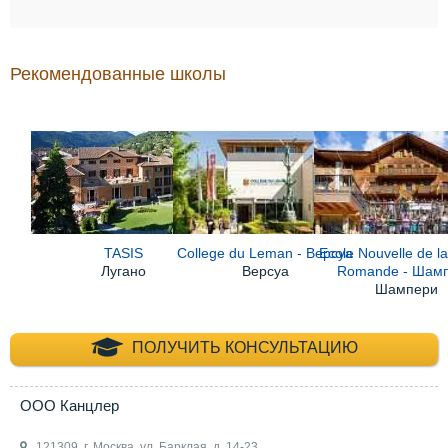
Рекомендованные школы
TASIS
College du Leman - Версуа
Ecole Nouvelle de l
Лугано
Версуа
Romande - Шам
Шампери
+7 (495) 660-35-
ПОЛУЧИТЬ КОНСУЛЬТАЦИЮ
ООО Канцлер
121309, г. Москва, ул. Барклая, д. 14-23