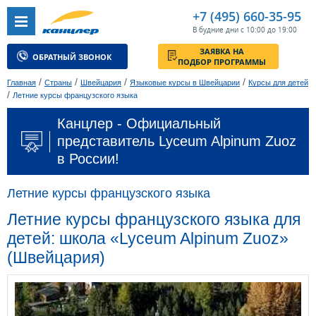
+7 (495) 660-35-95
В будние дни с 10:00 до 19:00
ЗАЯВКА НА
ОБРАТНЫЙ ЗВОНОК
ПОДБОР ПРОГРАММЫ
/
/
/
/
Главная
Страны
Швейцария
Языковые курсы в Швейцарии
Курсы для детей
/
Летние курсы французского языка
Канцлер - Официальный
представитель Lyceum Alpinum Zuoz
в России!
Летние курсы французского языка
Летние курсы французского языка для
детей: школа «Lyceum Alpinum Zuoz»
(Швейцария)