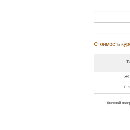
Стоимость кур
Т
Без
С о
Дневной лаге