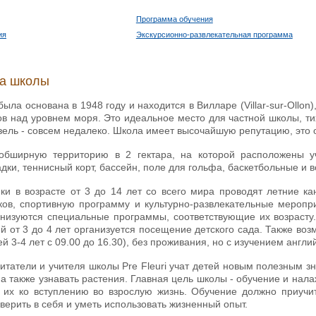
Программа обучения
ия
Экскурсионно-развлекательная программа
ка школы
была основана в 1948 году и находится в Вилларе (Villar-sur-Ollon
в над уровнем моря. Это идеальное место для частной школы, тих
зель - совсем недалеко. Школа имеет высочайшую репутацию, это
обширную территорию в 2 гектара, на которой расположены уч
ки, теннисный корт, бассейн, поле для гольфа, баскетбольные и
ки в возрасте от 3 до 14 лет со всего мира проводят летние кан
ов, спортивную программу и культурно-развлекательные мероприят
ганизуются специальные программы, соответствующие их возраст
й от 3 до 4 лет организуется посещение детского сада. Также во
й 3-4 лет с 09.00 до 16.30), без проживания, но с изучением англи
татели и учителя школы Pre Fleuri учат детей новым полезным знан
 а также узнавать растения. Главная цель школы - обучение и на
ь их ко вступлению во взрослую жизнь. Обучение должно приучи
 верить в себя и уметь использовать жизненный опыт.