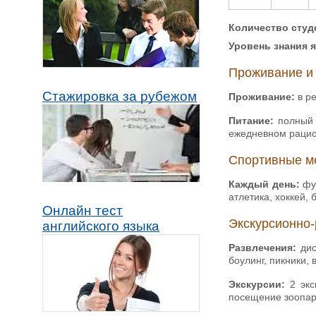
Количество студе
Уровень знания 
Проживание и
Стажировка за рубежом
Проживание:
в ре
Питание:
полный 
ежедневном рацио
Спортивные м
Каждый день:
фут
атлетика, хоккей, 
Онлайн тест
Экскурсионно-
английского языка
Развлечения:
дис
боулинг, пикники, 
Экскурсии:
2 экс
посещение зоопар