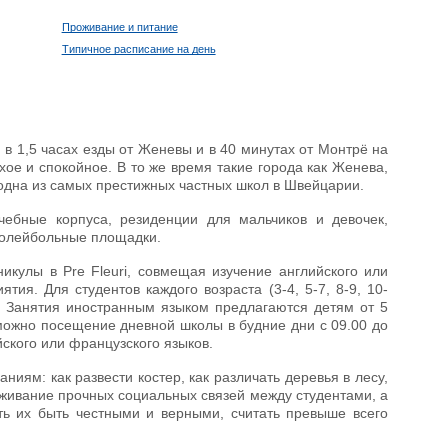
Проживание и питание
Типичное расписание на день
), в 1,5 часах езды от Женевы и в 40 минутах от Монтрё на
ое и спокойное. В то же время такие города как Женева,
 одна из самых престижных частных школ в Швейцарии.
ебные корпуса, резиденции для мальчиков и девочек,
 волейбольные площадки.
икулы в Pre Fleuri, совмещая изучение английского или
ия. Для студентов каждого возраста (3-4, 5-7, 8-9, 10-
у. Занятия иностранным языком предлагаются детям от 5
зможно посещение дневной школы в будние дни с 09.00 до
йского или французского языков.
иям: как развести костер, как различать деревья в лесу,
лаживание прочных социальных связей между студентами, а
ть их быть честными и верными, считать превыше всего