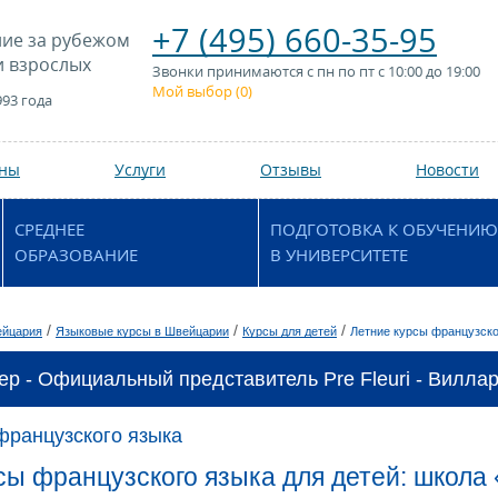
+7 (495) 660-35-95
ие за рубежом
и взрослых
Звонки принимаются с пн по пт с 10:00 до 19:00
Мой выбор (
0
)
993 года
аны
Услуги
Отзывы
Новости
СРЕДНЕЕ
ПОДГОТОВКА К ОБУЧЕНИЮ
ОБРАЗОВАНИЕ
В УНИВЕРСИТЕТЕ
/
/
/
йцария
Языковые курсы в Швейцарии
Курсы для детей
Летние курсы французско
ер - Официальный представитель Pre Fleuri - Виллар
французского языка
сы французского языка для детей: школа 