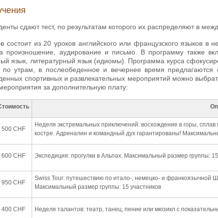
учения
денты сдают тест, по результатам которого их распределяют в меж
рс
состоит из 20 уроков английского или французского языков в 
 произношение, аудирование и письмо. В программу также вклю
ный язык, литературный язык (идиомы). Программа курса сфокусир
 по утрам, в послеобеденное и вечернее время предлагаются
енных спортивных и развлекательных мероприятий можно выбрать
 мероприятия за дополнительную плату:
Стоимость
Оп
Неделя экстремальных приключений: восхождение в горы, сплав 
500 CHF
костре. Адреналин и командный дух гарантированы! Максимальны
600 CHF
Экспедиция: прогулки в Альпах. Максимальный размер группы: 15
Swiss Tour: путешествию по итало-, немецко- и франкоязычной Ш
950 CHF
Максимальный размер группы: 15 участников
400 CHF
Неделя талантов: театр, танец, пение или мюзикл с показател