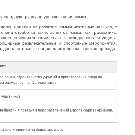
дународную группу по уровню знания языка.
неделю, нацелен на развитие коммуникативных навыков, с
чена отработка таких аспектов языка, как грамматика,
ована на использовании языка в каждодневных ситуациях.
 обширные развлекательные и спортивные мероприятия.
 дополнительные опции по интересам: занятия проходят
ция
по рекам, строительство укрытий и приготовление пищи на
й размер группы: 15 участников
 участников
вейцарии + поездка в парк развлечений Европа-парк в Германии.
ьным выступлением на финальном шоу