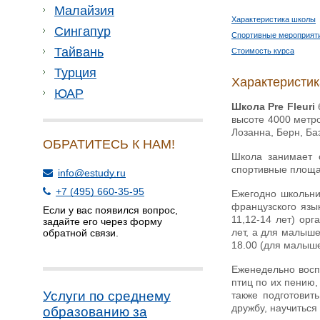
Малайзия
Характеристика школы
Сингапур
Спортивные мероприят
Тайвань
Стоимость курса
Турция
Характеристи
ЮАР
Школа Pre Fleuri
высоте 4000 метро
Лозанна, Берн, Ба
ОБРАТИТЕСЬ К НАМ!
Школа занимает 
спортивные площад
info@estudy.ru
+7 (495) 660-35-95
Ежегодно школьни
французского язык
Если у вас появился вопрос,
11,12-14 лет) ор
задайте его через форму
лет, а для малыше
обратной связи.
18.00 (для малыше
Еженедельно воспи
птиц по их пению,
Услуги по среднему
также подготовит
дружбу, научиться
образованию за