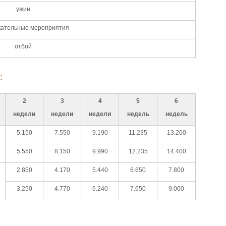
ужин
кательные мероприятия
отбой
:
2
3
4
5
6
недели
недели
недели
недель
недель
5.150
7.550
9.190
11.235
13.200
5.550
8.150
9.990
12.235
14.400
2.850
4.170
5.440
6.650
7.800
3.250
4.770
6.240
7.650
9.000