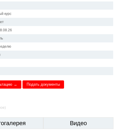
й курс
лет
08.08.26
ль
 неделю
я
льтацию →
Подать документы
ное)
тогалерея
Видео