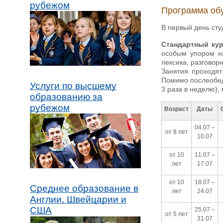
рубежом
Программа об
В первый день сту
Стандартный ку
особым упором на
лексика, разговор
Занятия проходят
Помимо послеобед
Услуги по высшему
3 раза в неделю),
образованию за
рубежом
Возраст
Даты
04.07 –
от 8 лет
10.07
от 10
11.07 –
лет
17.07
от 10
18.07 –
Среднее образование в
лет
24.07
Англии, Швейцарии и
США
25.07 –
от 5 лет
31.07