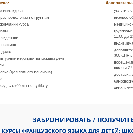
чено:
Дополнительн
грамме курса
услуги «К
 распределение по группам
визовое о
окончании курса
медицинск
иалы
групповые
11.00 до 1
езиденции
индивидуа
 пансион
дополните
неделю
300 CHF в
льтурные мероприятия каждый день
посещение
ой
июля и 27
овка (для полного пансиона)
доставка 
ма
банковски
езд: с субботы по субботу
авиабилет
l Alpine School CH -1885 Chesières - Villars Switzerland
ЗАБРОНИРОВАТЬ / ПОЛУЧИТ
 КУРСЫ ФРАНЦУЗСКОГО ЯЗЫКА ДЛЯ ДЕТЕЙ: ШКО