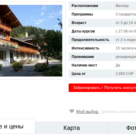
Расположение
Виллар
Программы
Стандартны
Возраст
от 3 до 14 
Даты курсов
с 27.06 по 
Продолжительность
от 2-х неде
Интенсивность
15 часов в
Проживание
резиденци
Наличие мест
Да
Цена от
2.850 CHF
Забронировать / Получить консу
Мой выбор
(добавить в избран
е и цены
Карта
Фо