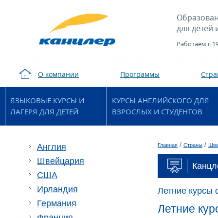
Образован
для детей 
Работаем с 1
О компании
Программы
Стр
ЯЗЫКОВЫЕ КУРСЫ И
КУРСЫ АНГЛИЙСКОГО ДЛЯ
ЛАГЕРЯ ДЛЯ ДЕТЕЙ
ВЗРОСЛЫХ И СТУДЕНТОВ
/
/
Англия
Главная
Страны
Шве
Швейцария
Канцл
США
Ирландия
Летние курсы 
Германия
Летние кур
Франция