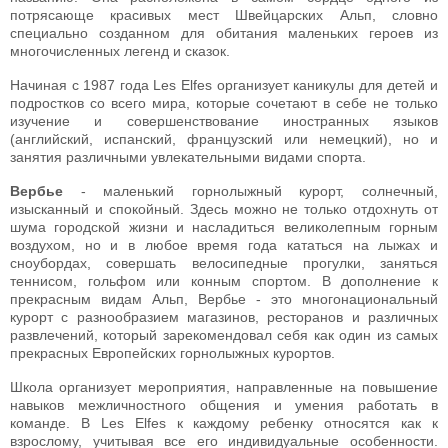
потрясающе красивых мест Швейцарских Альп, словно
специально созданном для обитания маленьких героев из
многочисленных легенд и сказок.
Начиная с 1987 года Les Elfes организует каникулы для детей и
подростков со всего мира, которые сочетают в себе не только
изучение и совершенствование иностранных языков
(английский, испанский, французский или немецкий), но и
занятия различными увлекательными видами спорта.
Вербье
- маленький горнолыжный курорт, солнечный,
изысканный и спокойный. Здесь можно не только отдохнуть от
шума городской жизни и насладиться великолепным горным
воздухом, но и в любое время года кататься на лыжах и
сноубордах, совершать велосипедные прогулки, заняться
теннисом, гольфом или конным спортом. В дополнение к
прекрасным видам Альп, Вербье - это многонациональный
курорт с разнообразием магазинов, ресторанов и различных
развлечений, который зарекомендовал себя как один из самых
прекрасных Европейских горнолыжных курортов.
Школа организует мероприятия, направленные на повышение
навыков межличностного общения и умения работать в
команде. В Les Elfes к каждому ребенку относятся как к
взрослому, учитывая все его индивидуальные особенности.