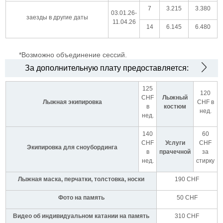
7
3.215
3.380
03.01.26-
заезды в другие даты
11.04.26
14
6.145
6.480
*Возможно объединение сессий.
За дополнительную плату предоставляется:
125
120
CHF
Лыжный
Лыжная экипировка
CHF в
в
костюм
нед.
нед.
140
60
CHF
Услуги
CHF
Экипировка для сноубординга
в
прачечной
за
нед.
стирку
Лыжная маска, перчатки, толстовка, носки
190 CHF
Фото на память
50 CHF
Видео об индивидуальном катании на память
310 CHF