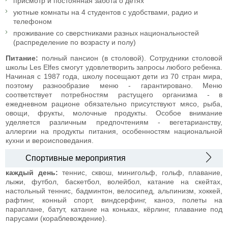
присмотр и постоянная забота о детях
уютные комнаты на 4 студентов c удобствами, радио и
телефоном
проживание со сверстниками разных национальностей
(распределение по возрасту и полу)
Питание:
полный пансион (в столовой). Сотрудники столовой
школы Les Elfes смогут удовлетворить запросы любого ребенка.
Начиная с 1987 года, школу посещают дети из 70 стран мира,
поэтому разнообразие меню - гарантировано. Меню
соответствует потребностям растущего организма - в
ежедневном рационе обязательно присутствуют мясо, рыба,
овощи, фрукты, молочные продукты. Особое внимание
уделяется различным предпочтениям - вегетарианству,
аллергии на продукты питания, особенностям национальной
кухни и вероисповедания.
Спортивные мероприятия
каждый день:
теннис, сквош, минигольф, гольф, плавание,
лыжи, футбол, баскетбол, волейбол, катание на скейтах,
настольный теннис, бадминтон, велосипед, альпинизм, хоккей,
рафтинг, конный спорт, виндсерфинг, каноэ, полеты на
параплане, батут, катание на коньках, кёрлинг, плавание под
парусами (кораблевождение).