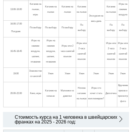
Катание на
Игры на
Катание на
Катание на
Катание
Катание
13.00-16.00
лыжах,
свежем
лыжах
лыжах
на лыжах
на лыжах
игры
воздухе
Экскурсия на
весь день
16.00-17.00
По
По
По
По выбору
По выбору
По выбору
выбору
выбору
выбору
Полдник
Игры на
Игры на
Игры или
Игры или
Игры или
свежем
свежем
Игры или 2
2 часа
2 часа
2 часа
16.45-18.45
воздухе,
воздухе,
часа занятий
занятий
занятий
занятий
шопинг,
шопинг,
языком
языком
языком
языком
плавание
плавание
Знакомство
19.00
Ужин
Ужин
Ужин
Ужин
Ужин
Ужин
со школой
Вручение
Ночное
Игра: кто
Катание на
Мальчики vs
призов и
20.00-22.00
Кино, игры
катание
хочет стать
Дискотека
коньках
девочки
просмотр
на лыжах
миллионером?
фото
Стоимость курса на 1 человека в швейцарских
франках на 2025 - 2026 год: