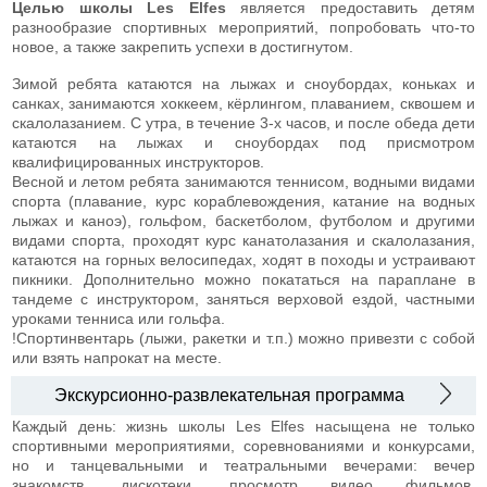
Целью школы Les Elfes
является предоставить детям
разнообразие спортивных мероприятий, попробовать что-то
новое, а также закрепить успехи в достигнутом.
Зимой ребята катаются на лыжах и сноубордах, коньках и
санках, занимаются хоккеем, кёрлингом, плаванием, сквошем и
скалолазанием. С утра, в течение 3-х часов, и после обеда дети
катаются на лыжах и сноубордах под присмотром
квалифицированных инструкторов.
Весной и летом ребята занимаются теннисом, водными видами
спорта (плавание, курс кораблевождения, катание на водных
лыжах и каноэ), гольфом, баскетболом, футболом и другими
видами спорта, проходят курс канатолазания и скалолазания,
катаются на горных велосипедах, ходят в походы и устраивают
пикники. Дополнительно можно покататься на параплане в
тандеме с инструктором, заняться верховой ездой, частными
уроками тенниса или гольфа.
!Спортинвентарь (лыжи, ракетки и т.п.) можно привезти с собой
или взять напрокат на месте.
Экскурсионно-развлекательная программа
Каждый день: жизнь школы Les Elfes насыщена не только
спортивными мероприятиями, соревнованиями и конкурсами,
но и танцевальными и театральными вечерами: вечер
знакомств, дискотеки, просмотр видео фильмов,