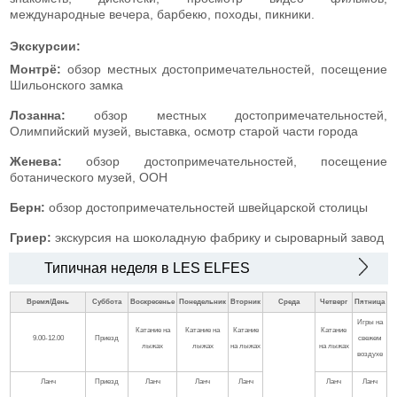
международные вечера, барбекю, походы, пикники.
Экскурсии:
Монтрё:
обзор местных достопримечательностей, посещение
Шильонского замка
Лозанна:
обзор местных достопримечательностей,
Олимпийский музей, выставка, осмотр старой части города
Женева:
обзор достопримечательностей, посещение
ботанического музей, ООН
Берн:
обзор достопримечательностей швейцарской столицы
Гриер:
экскурсия на шоколадную фабрику и сыроварный завод
Типичная неделя в LES ELFES
Время/День
Суббота
Воскресенье
Понедельник
Вторник
Среда
Четверг
Пятница
Игры на
Катание на
Катание на
Катание
Катание
9.00-12.00
Приезд
свежем
лыжах
лыжах
на лыжах
на лыжах
воздухе
Ланч
Приезд
Ланч
Ланч
Ланч
Ланч
Ланч