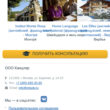
Institut Monte Rosa
Home Language
Les Elfes (англий
(английский, французский)
International (французский)
французский, нем
- Монтрё
Швейцария и весь мир
испанский) - Ве
Монтрё
Вербье
+7 (495) 660-35-
ПОЛУЧИТЬ КОНСУЛЬТАЦИЮ
ООО Канцлер
121309, г. Москва, ул. Барклая, д. 14-23
Тел.:
+7 (495) 660-35-95
Email:
info@estudy.ru
Мы — в соцсетях:
Пользовательское соглашение