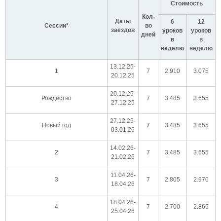
Стоимость
Кол-
Даты
6
12
Сессии*
во
заездов
уроков
уроков
дней
в
в
неделю
неделю
13.12.25-
1
7
2.910
3.075
20.12.25
20.12.25-
Рождество
7
3.485
3.655
27.12.25
27.12.25-
Новый год
7
3.485
3.655
03.01.26
14.02.26-
2
7
3.485
3.655
21.02.26
11.04.26-
3
7
2.805
2.970
18.04.26
18.04.26-
4
7
2.700
2.865
25.04.26