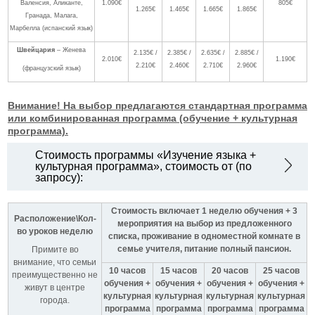
Валенсия, Аликанте,
1.090€
805€
1.265€
1.465€
1.665€
1.865€
Гранада, Малага,
Марбелла (испанский язык)
Швейцария
– Женева
2.135€ /
2.385€ /
2.635€ /
2.885€ /
2.010€
1.190€
2.210€
2.460€
2.710€
2.960€
(французский язык)
Внимание! На выбор предлагаются стандартная программа
или комбинированная программа (обучение + культурная
программа).
Стоимость программы «Изучение языка +
культурная программа», стоимость от (по
запросу):
Стоимость включает 1 неделю обучения + 3
Расположение\Кол-
мероприятия на выбор из предложенного
во уроков неделю
списка, проживание в одноместной комнате в
семье учителя, питание полный пансион.
Примите во
внимание, что семьи
10 часов
15 часов
20 часов
25 часов
преимущественно не
обучения +
обучения +
обучения +
обучения +
живут в центре
культурная
культурная
культурная
культурная
города.
программа
программа
программа
программа