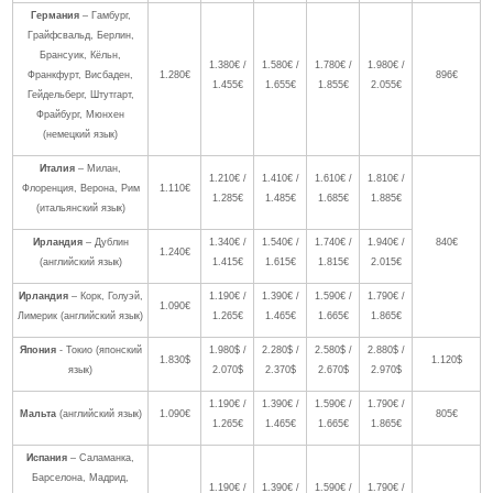
Германия
– Гамбург,
Грайфсвальд, Берлин,
Брансуик, Кёльн,
1.380€ /
1.580€ /
1.780€ /
1.980€ /
Франкфурт, Висбаден,
1.280€
896€
1.455€
1.655€
1.855€
2.055€
Гейдельберг, Штутгарт,
Фрайбург, Мюнхен
(немецкий язык)
Италия
– Милан,
1.210€ /
1.410€ /
1.610€ /
1.810€ /
Флоренция, Верона, Рим
1.110€
1.285€
1.485€
1.685€
1.885€
(итальянский язык)
Ирландия
– Дублин
1.340€ /
1.540€ /
1.740€ /
1.940€ /
840€
1.240€
(английский язык)
1.415€
1.615€
1.815€
2.015€
Ирландия
– Корк, Голуэй,
1.190€ /
1.390€ /
1.590€ /
1.790€ /
1.090€
Лимерик (английский язык)
1.265€
1.465€
1.665€
1.865€
Япония
- Токио (японский
1.980$ /
2.280$ /
2.580$ /
2.880$ /
1.830$
1.120$
язык)
2.070$
2.370$
2.670$
2.970$
1.190€ /
1.390€ /
1.590€ /
1.790€ /
Мальта
(английский язык)
1.090€
805€
1.265€
1.465€
1.665€
1.865€
Испания
– Саламанка,
Барселона, Мадрид,
1.190€ /
1.390€ /
1.590€ /
1.790€ /