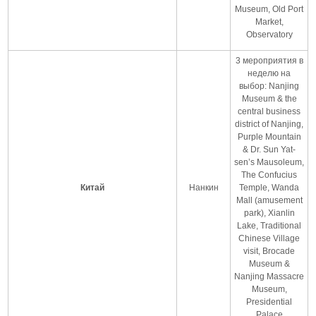
Museum, Old Port
Market,
Observatory
3 мероприятия в
неделю на
выбор: Nanjing
Museum & the
central business
district of Nanjing,
Purple Mountain
& Dr. Sun Yat-
sen’s Mausoleum,
The Confucius
Китай
Нанкин
Temple, Wanda
Mall (amusement
park), Xianlin
Lake, Traditional
Chinese Village
visit, Brocade
Museum &
Nanjing Massacre
Museum,
Presidential
Palace