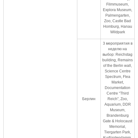
Filmmuseum,
Explora Museum,
Palmengarten,
Zoo, Castle Bad
Homburg, Hanau
Wildpark
3 мероприятия в
неделю на
выбор: Reichstag
building, Remains
of the Berlin wall,
Science Centre
Spectrum, Flea
Market,
Documentation
Centre “Third
Берлин
Reich”, Zoo,
Aquarium, DDR
Museum,
Brandenburg
Gate & Holocaust
Memorial,
Tiergarten Park,
Kurfürstendamm,