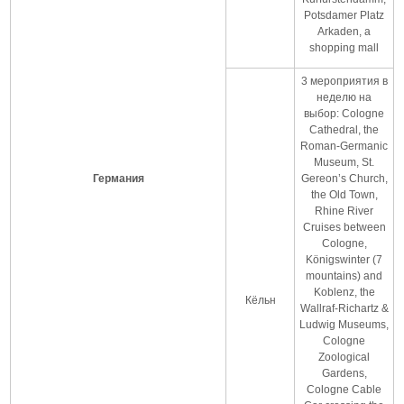
Potsdamer Platz
Arkaden, a
shopping mall
3 мероприятия в
неделю на
выбор: Cologne
Cathedral, the
Roman-Germanic
Museum, St.
Германия
Gereon’s Church,
the Old Town,
Rhine River
Cruises between
Cologne,
Königswinter (7
mountains) and
Koblenz, the
Кёльн
Wallraf-Richartz &
Ludwig Museums,
Cologne
Zoological
Gardens,
Cologne Cable