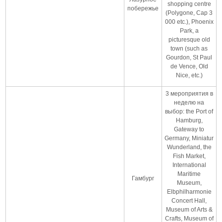
shopping centre
побережье
(Polygone, Cap 3
000 etc.), Phoenix
Park, a
picturesque old
town (such as
Gourdon, St Paul
de Vence, Old
Nice, etc.)
3 мероприятия в
неделю на
выбор: the Port of
Hamburg,
Gateway to
Germany, Miniatur
Wunderland, the
Fish Market,
International
Maritime
Гамбург
Museum,
Elbphilharmonie
Concert Hall,
Museum of Arts &
Crafts, Museum of