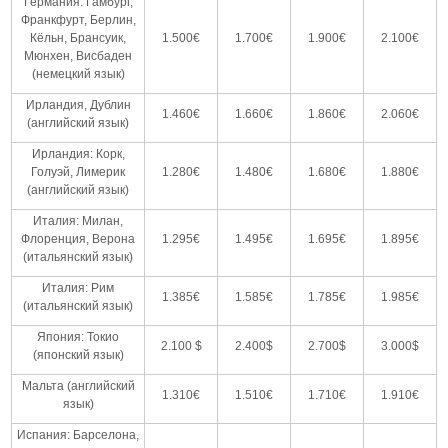
Германия: Гамбург,
Франкфурт, Берлин,
Кёльн, Брансуик,
1.500€
1.700€
1.900€
2.100€
Мюнхен, Висбаден
(немецкий язык)
Ирландия, Дублин
1.460€
1.660€
1.860€
2.060€
(английский язык)
Ирландия: Корк,
Голуэй, Лимерик
1.280€
1.480€
1.680€
1.880€
(английский язык)
Италия: Милан,
Флоренция, Верона
1.295€
1.495€
1.695€
1.895€
(итальянский язык)
Италия: Рим
1.385€
1.585€
1.785€
1.985€
(итальянский язык)
Япония: Токио
2.100 $
2.400$
2.700$
3.000$
(японский язык)
Мальта (английский
1.310€
1.510€
1.710€
1.910€
язык)
Испания: Барселона,