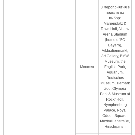
3 мероприятия в
неделю на
выбор:
Marienplatz &
Town Hall, Allianz
Arena Stadium
(home of FC
Bayern),
Viktualienmarkt,
Art Gallery, BMW
Museum, the
Мюнхен
English Park,
Aquarium,
Deutsches
Museum, Tierpark
Zoo, Olympia
Park & Museum of
RocknRoll,
Nymphenburg
Palace, Royal
Odeon Square,
Maximillianstraße,
Hirschgarten