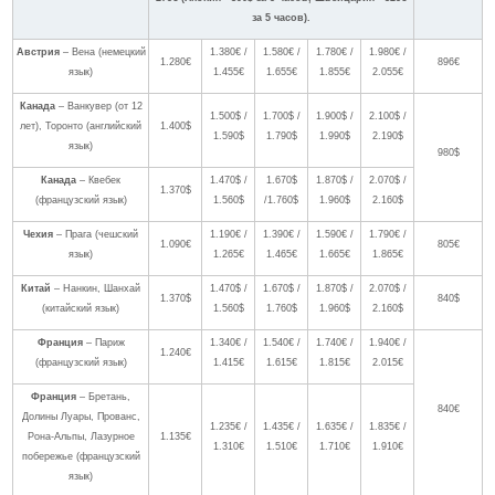
за 5 часов).
Австрия
– Вена (немецкий
1.380€ /
1.580€ /
1.780€ /
1.980€ /
1.280€
896€
язык)
1.455€
1.655€
1.855€
2.055€
Канада
– Ванкувер (от 12
1.500$ /
1.700$ /
1.900$ /
2.100$ /
лет), Торонто (английский
1.400$
1.590$
1.790$
1.990$
2.190$
язык)
980$
Канада
– Квебек
1.470$ /
1.670$
1.870$ /
2.070$ /
1.370$
(французский язык)
1.560$
/1.760$
1.960$
2.160$
Чехия
– Прага (чешский
1.190€ /
1.390€ /
1.590€ /
1.790€ /
1.090€
805€
язык)
1.265€
1.465€
1.665€
1.865€
Китай
– Нанкин, Шанхай
1.470$ /
1.670$ /
1.870$ /
2.070$ /
1.370$
840$
(китайский язык)
1.560$
1.760$
1.960$
2.160$
Франция
– Париж
1.340€ /
1.540€ /
1.740€ /
1.940€ /
1.240€
(французский язык)
1.415€
1.615€
1.815€
2.015€
Франция
– Бретань,
840€
Долины Луары, Прованс,
1.235€ /
1.435€ /
1.635€ /
1.835€ /
Рона-Альпы, Лазурное
1.135€
1.310€
1.510€
1.710€
1.910€
побережье (французский
язык)