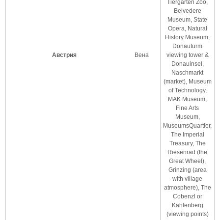
Tiergarten Zoo,
Belvedere
Museum, State
Opera, Natural
History Museum,
Donauturm
Австрия
Вена
viewing tower &
Donauinsel,
Naschmarkt
(market), Museum
of Technology,
MAK Museum,
Fine Arts
Museum,
MuseumsQuartier,
The Imperial
Treasury, The
Riesenrad (the
Great Wheel),
Grinzing (area
with village
atmosphere), The
Cobenzl or
Kahlenberg
(viewing points)