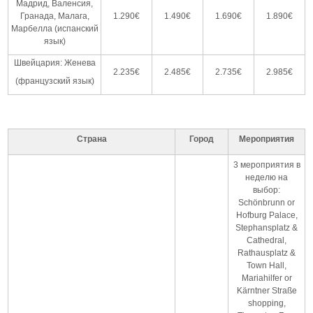
Мадрид, Валенсия,
Гранада, Малага,
1.290€
1.490€
1.690€
1.890€
Марбелла (испанский
язык)
Швейцария: Женева
2.235€
2.485€
2.735€
2.985€
(французский язык)
Страна
Город
Мероприятия
3 мероприятия в
неделю на
выбор:
Schönbrunn or
Hofburg Palace,
Stephansplatz &
Cathedral,
Rathausplatz &
Town Hall,
Mariahilfer or
Kärntner Straße
shopping,