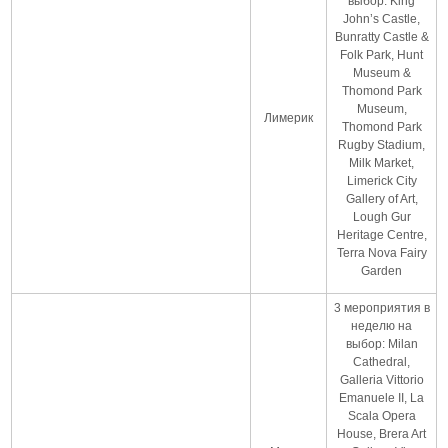
выбор: King
John’s Castle,
Bunratty Castle &
Folk Park, Hunt
Museum &
Thomond Park
Museum,
Лимерик
Thomond Park
Rugby Stadium,
Milk Market,
Limerick City
Gallery of Art,
Lough Gur
Heritage Centre,
Terra Nova Fairy
Garden
3 мероприятия в
неделю на
выбор: Milan
Cathedral,
Galleria Vittorio
Emanuele II, La
Scala Opera
House, Brera Art