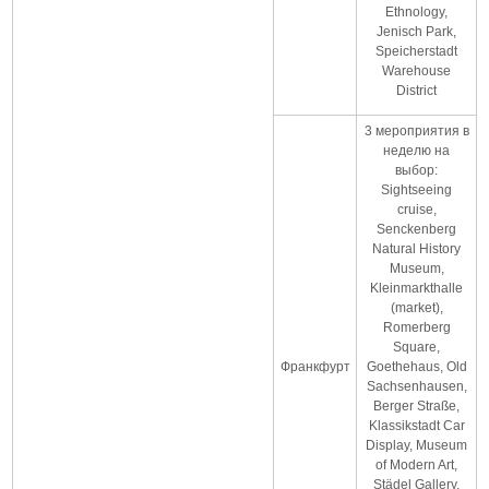
Ethnology,
Jenisch Park,
Speicherstadt
Warehouse
District
3 мероприятия в
неделю на
выбор:
Sightseeing
cruise,
Senckenberg
Natural History
Museum,
Kleinmarkthalle
(market),
Romerberg
Square,
Франкфурт
Goethehaus, Old
Sachsenhausen,
Berger Straße,
Klassikstadt Car
Display, Museum
of Modern Art,
Städel Gallery,