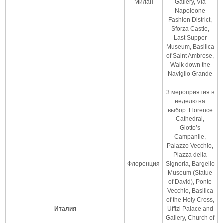
Милан
Gallery, Via
Napoleone
Fashion District,
Sforza Castle,
Last Supper
Museum, Basilica
of Saint Ambrose,
Walk down the
Naviglio Grande
3 мероприятия в
неделю на
выбор: Florence
Cathedral,
Giotto’s
Campanile,
Palazzo Vecchio,
Piazza della
Флоренция
Signoria, Bargello
Museum (Statue
of David), Ponte
Vecchio, Basilica
of the Holy Cross,
Италия
Uffizi Palace and
Gallery, Church of