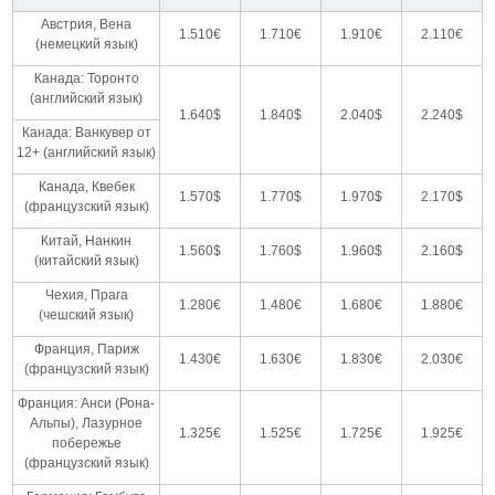
Австрия, Вена
1.510€
1.710€
1.910€
2.110€
(немецкий язык)
Канада: Торонто
(английский язык)
1.640$
1.840$
2.040$
2.240$
Канада: Ванкувер от
12+ (английский язык)
Канада, Квебек
1.570$
1.770$
1.970$
2.170$
(французский язык)
Китай, Нанкин
1.560$
1.760$
1.960$
2.160$
(китайский язык)
Чехия, Прага
1.280€
1.480€
1.680€
1.880€
(чешский язык)
Франция, Париж
1.430€
1.630€
1.830€
2.030€
(французский язык)
Франция: Анси (Рона-
Альпы), Лазурное
1.325€
1.525€
1.725€
1.925€
побережье
(французский язык)