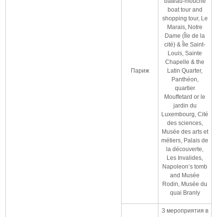
“bateau-mouche”
boat tour and
shopping tour, Le
Marais, Notre
Dame (Île de la
cité) & Île Saint-
Louis, Sainte
Chapelle & the
Париж
Latin Quarter,
Panthéon,
quartier
Mouffetard or le
jardin du
Luxembourg, Cité
des sciences,
Musée des arts et
métiers, Palais de
la découverte,
Les Invalides,
Napoleon’s tomb
and Musée
Rodin, Musée du
quai Branly
3 мероприятия в