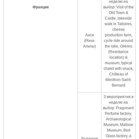
неделю на
Франция
выбор: Visit of the
Old Town &
Castle, lakeside
walk in Talloires,
cheese
Анси
production farm,
(Рона-
cycle ride around
Альпы)
the lake, Glières
(Resistance
location) &
museum, typical
chalet with snack,
Château of
Menthon-Saint-
Bernard
3 мероприятия в
неделю на
выбор: Fragonard
Perfume factory,
Archaeological
Museum, Matisse
Museum, Biot
Glass factory, a
Лазурное