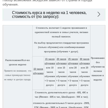
обучения.
Стоимость курса в неделю на 1 человека,
стоимость от (по запросу):
Стоимость включает 1 неделю проживания в
одноместной комнате в семье учителя, питание
полный пансион.
На выбор предлагаются стандартная программа
(только обучение) или комбинированная
программа (обучение + досуг).
Проживание
15 часов
20 часов
25 часов
30 часов
Расположение\Кол-во
без
обучения
обучения
обучения
обучения
уроков неделю
обучения на
или 10
или 15
или 20
или 25
10 часов
Примите во внимание, что
полном
часов
часов
часов
часов
обучения
семьи преимущественно
пансионе в
обучения
обучения
обучения
обучения
не живут в центре города.
неделю
+ 5 часов
+ 5 часов
+ 5 часов
+ 5 часов
досуга
досуга
досуга
досуга
Стоимость дополнительного урока - 40$, 40€ в
час (Япония - 60$ в час, Швейцария - 50€ в час);
стоимость дополнительных 5 часов досуга - 290$,
275€ (Япония - 390$ за 5 часов, Швейцария - 325€