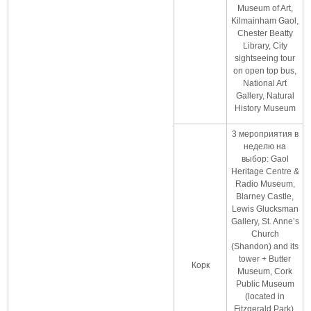
Museum of Art,
Kilmainham Gaol,
Chester Beatty
Library, City
sightseeing tour
on open top bus,
National Art
Gallery, Natural
History Museum
3 мероприятия в
неделю на
выбор: Gaol
Heritage Centre &
Radio Museum,
Blarney Castle,
Lewis Glucksman
Gallery, St. Anne’s
Church
(Shandon) and its
tower + Butter
Корк
Museum, Cork
Public Museum
(located in
Fitzgerald Park),