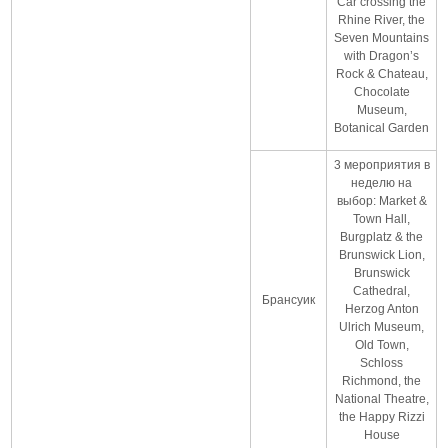
Car crossing the
Rhine River, the
Seven Mountains
with Dragon’s
Rock & Chateau,
Chocolate
Museum,
Botanical Garden
3 мероприятия в
неделю на
выбор: Market &
Town Hall,
Burgplatz & the
Brunswick Lion,
Brunswick
Cathedral,
Брансуик
Herzog Anton
Ulrich Museum,
Old Town,
Schloss
Richmond, the
National Theatre,
the Happy Rizzi
House