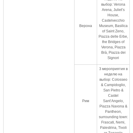
выбор: Verona
Arena, Juliet’s
House,
Castelvecchio
Верона
Museum, Basilica
of Saint Zeno,
Piazza delle Erbe,
the Bridges of
Verona, Piazza
Brà, Piazza dei
Signori
3 мероприятия в
неделю на
выбор: Colosseo
& Campidoglio,
San Pietro &
Castel
Рим
Sant’Angelo,
Piazza Navona &
Pantheon,
surrounding town:
Frascati, Nemi,
Palestrina, Tivoli
or Zagarolo