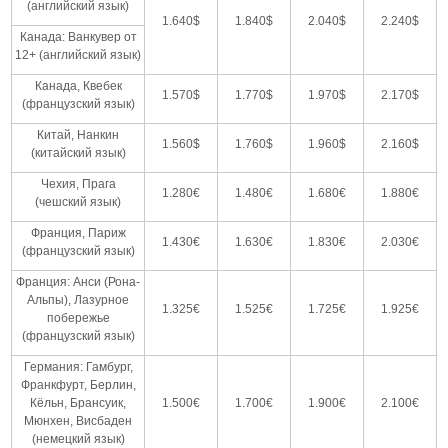
(английский язык)
1.640$
1.840$
2.040$
2.240$
Канада: Ванкувер от
12+ (английский язык)
Канада, Квебек
1.570$
1.770$
1.970$
2.170$
(французский язык)
Китай, Нанкин
1.560$
1.760$
1.960$
2.160$
(китайский язык)
Чехия, Прага
1.280€
1.480€
1.680€
1.880€
(чешский язык)
Франция, Париж
1.430€
1.630€
1.830€
2.030€
(французский язык)
Франция: Анси (Рона-
Альпы), Лазурное
1.325€
1.525€
1.725€
1.925€
побережье
(французский язык)
Германия: Гамбург,
Франкфурт, Берлин,
Кёльн, Брансуик,
1.500€
1.700€
1.900€
2.100€
Мюнхен, Висбаден
(немецкий язык)