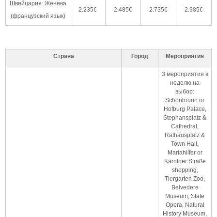
Швейцария: Женева
2.235€
2.485€
2.735€
2.985€
(французский язык)
Страна
Город
Мероприятия
3 мероприятия в
неделю на
выбор:
Schönbrunn or
Hofburg Palace,
Stephansplatz &
Cathedral,
Rathausplatz &
Town Hall,
Mariahilfer or
Kärntner Straße
shopping,
Tiergarten Zoo,
Belvedere
Museum, State
Opera, Natural
History Museum,