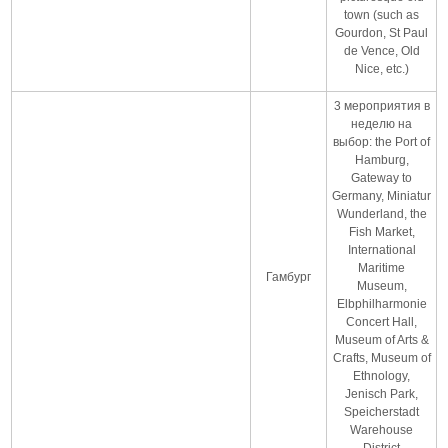
town (such as
Gourdon, St Paul
de Vence, Old
Nice, etc.)
3 мероприятия в
неделю на
выбор: the Port of
Hamburg,
Gateway to
Germany, Miniatur
Wunderland, the
Fish Market,
International
Maritime
Гамбург
Museum,
Elbphilharmonie
Concert Hall,
Museum of Arts &
Crafts, Museum of
Ethnology,
Jenisch Park,
Speicherstadt
Warehouse
District