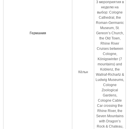
3 мероприятия в
неделю на
выбор: Cologne
Cathedral, the
Roman-Germanic
Museum, St.
Германия
Gereon’s Church,
the Old Town,
Rhine River
Cruises between
Cologne,
Königswinter (7
mountains) and
Koblenz, the
Кёльн
Wallraf-Richartz &
Ludwig Museums,
Cologne
Zoological
Gardens,
Cologne Cable
Car crossing the
Rhine River, the
Seven Mountains
with Dragon’s
Rock & Chateau,