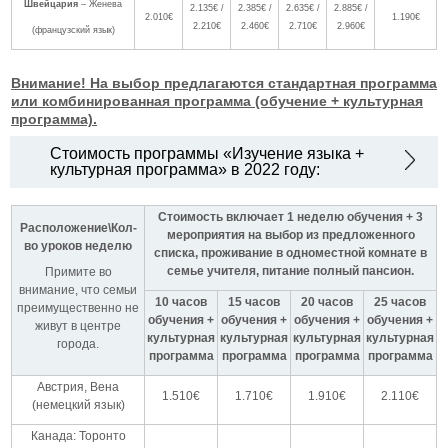
Швейцария
– Женева
2.135€ /
2.385€ /
2.635€ /
2.885€ /
2.010€
1.190€
2.210€
2.460€
2.710€
2.960€
(французский язык)
Внимание! На выбор предлагаются стандартная программа
или комбинированная программа (обучение + культурная
программа).
Стоимость программы «Изучение языка +
культурная программа» в 2022 году:
Стоимость включает 1 неделю обучения + 3
Расположение\Кол-
мероприятия на выбор из предложенного
во уроков неделю
списка, проживание в одноместной комнате в
семье учителя, питание полный пансион.
Примите во
внимание, что семьи
10 часов
15 часов
20 часов
25 часов
преимущественно не
обучения +
обучения +
обучения +
обучения +
живут в центре
культурная
культурная
культурная
культурная
города.
программа
программа
программа
программа
Австрия, Вена
1.510€
1.710€
1.910€
2.110€
(немецкий язык)
Канада: Торонто