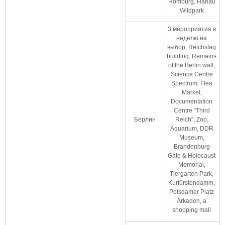
Homburg, Hanau
Wildpark
3 мероприятия в
неделю на
выбор: Reichstag
building, Remains
of the Berlin wall,
Science Centre
Spectrum, Flea
Market,
Documentation
Centre “Third
Берлин
Reich”, Zoo,
Aquarium, DDR
Museum,
Brandenburg
Gate & Holocaust
Memorial,
Tiergarten Park,
Kurfürstendamm,
Potsdamer Platz
Arkaden, a
shopping mall