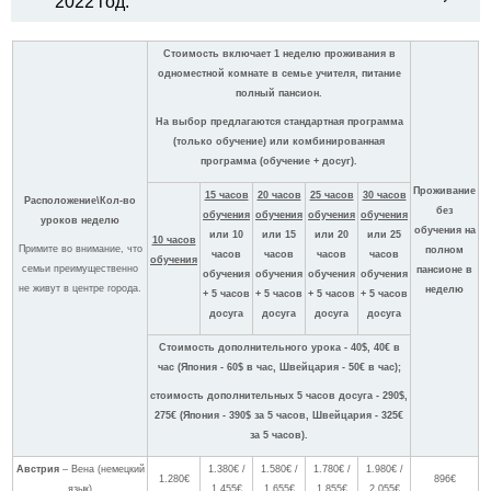
2022 год:
Стоимость включает 1 неделю проживания в
одноместной комнате в семье учителя, питание
полный пансион.
На выбор предлагаются стандартная программа
(только обучение) или комбинированная
программа (обучение + досуг).
Проживание
15 часов
20 часов
25 часов
30 часов
Расположение\Кол-во
без
обучения
обучения
обучения
обучения
уроков неделю
обучения на
или 10
или 15
или 20
или 25
10 часов
Примите во внимание, что
полном
часов
часов
часов
часов
обучения
семьи преимущественно
пансионе в
обучения
обучения
обучения
обучения
не живут в центре города.
неделю
+ 5 часов
+ 5 часов
+ 5 часов
+ 5 часов
досуга
досуга
досуга
досуга
Стоимость дополнительного урока - 40$, 40€ в
час (Япония - 60$ в час, Швейцария - 50€ в час);
стоимость дополнительных 5 часов досуга - 290$,
275€ (Япония - 390$ за 5 часов, Швейцария - 325€
за 5 часов).
Австрия
– Вена (немецкий
1.380€ /
1.580€ /
1.780€ /
1.980€ /
1.280€
896€
язык)
1.455€
1.655€
1.855€
2.055€