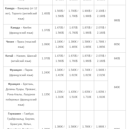
Канада
– Ванкувер (от 12
1.500$ /
1.700$ /
1.900$ /
2.100$ /
лет), Торонто (английский
1.400$
1.590$
1.790$
1.990$
2.190$
язык)
980$
Канада
– Квебек
1.470$ /
1.670$
1.870$ /
2.070$ /
1.370$
(французский язык)
1.560$
/1.760$
1.960$
2.160$
Чехия
– Прага (чешский
1.190€ /
1.390€ /
1.590€ /
1.790€ /
1.090€
805€
язык)
1.265€
1.465€
1.665€
1.865€
Китай
– Нанкин, Шанхай
1.470$ /
1.670$ /
1.870$ /
2.070$ /
1.370$
840$
(китайский язык)
1.560$
1.760$
1.960$
2.160$
Франция
– Париж
1.340€ /
1.540€ /
1.740€ /
1.940€ /
1.240€
(французский язык)
1.415€
1.615€
1.815€
2.015€
Франция
– Бретань,
840€
Долины Луары, Прованс,
1.235€ /
1.435€ /
1.635€ /
1.835€ /
Рона-Альпы, Лазурное
1.135€
1.310€
1.510€
1.710€
1.910€
побережье (французский
язык)
Германия
– Гамбург,
Грайфсвальд, Берлин,
Брансуик, Кёльн,
1.380€ /
1.580€ /
1.780€ /
1.980€ /