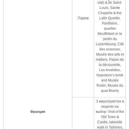
cité) & Île Saint-
Louis, Sainte
Chapelle & the
Париж
Latin Quarter,
Panthéon,
quartier
Mouffetard or le
jardin du
Luxembourg, Cité
des sciences,
Musée des arts et
métiers, Palais de
la découverte,
Les Invalides,
Napoleon’s tomb
and Musée
Rodin, Musée du
quai Branly
3 мероприятия в
неделю на
Франция
выбор: Visit of the
Old Town &
Castle, lakeside
walk in Talloires,