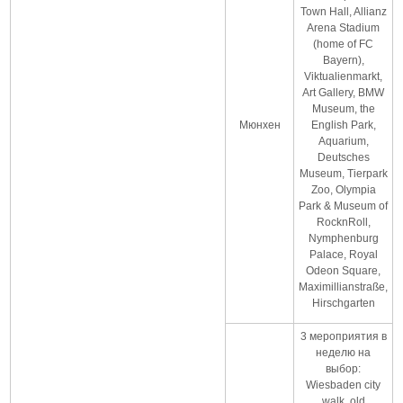
Town Hall, Allianz
Arena Stadium
(home of FC
Bayern),
Viktualienmarkt,
Art Gallery, BMW
Museum, the
Мюнхен
English Park,
Aquarium,
Deutsches
Museum, Tierpark
Zoo, Olympia
Park & Museum of
RocknRoll,
Nymphenburg
Palace, Royal
Odeon Square,
Maximillianstraße,
Hirschgarten
3 мероприятия в
неделю на
выбор:
Wiesbaden city
walk, old