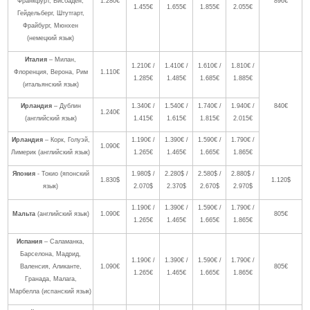
Франкфурт, Висбаден,
1.280€
896€
1.455€
1.655€
1.855€
2.055€
Гейдельберг, Штутгарт,
Фрайбург, Мюнхен
(немецкий язык)
Италия
– Милан,
1.210€ /
1.410€ /
1.610€ /
1.810€ /
Флоренция, Верона, Рим
1.110€
1.285€
1.485€
1.685€
1.885€
(итальянский язык)
Ирландия
– Дублин
1.340€ /
1.540€ /
1.740€ /
1.940€ /
840€
1.240€
(английский язык)
1.415€
1.615€
1.815€
2.015€
Ирландия
– Корк, Голуэй,
1.190€ /
1.390€ /
1.590€ /
1.790€ /
1.090€
Лимерик (английский язык)
1.265€
1.465€
1.665€
1.865€
Япония
- Токио (японский
1.980$ /
2.280$ /
2.580$ /
2.880$ /
1.830$
1.120$
язык)
2.070$
2.370$
2.670$
2.970$
1.190€ /
1.390€ /
1.590€ /
1.790€ /
Мальта
(английский язык)
1.090€
805€
1.265€
1.465€
1.665€
1.865€
Испания
– Саламанка,
Барселона, Мадрид,
1.190€ /
1.390€ /
1.590€ /
1.790€ /
Валенсия, Аликанте,
1.090€
805€
1.265€
1.465€
1.665€
1.865€
Гранада, Малага,
Марбелла (испанский язык)