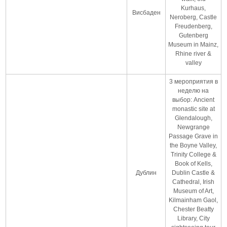
Kurhaus,
Висбаден
Neroberg, Castle
Freudenberg,
Gutenberg
Museum in Mainz,
Rhine river &
valley
3 мероприятия в
неделю на
выбор: Ancient
monastic site at
Glendalough,
Newgrange
Passage Grave in
the Boyne Valley,
Trinity College &
Book of Kells,
Дублин
Dublin Castle &
Cathedral, Irish
Museum of Art,
Kilmainham Gaol,
Chester Beatty
Library, City