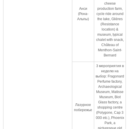
cheese
Анси
production farm,
(Рона-
cycle ride around
Альпы)
the lake, Glières
(Resistance
location) &
museum, typical
chalet with snack,
Château of
Menthon-Saint-
Bernard
3 мероприятия в
неделю на
выбор: Fragonard
Perfume factory,
Archaeological
Museum, Matisse
Museum, Biot
Glass factory, a
Лазурное
shopping centre
побережье
(Polygone, Cap 3
000 etc.), Phoenix
Park, a
picturesque old