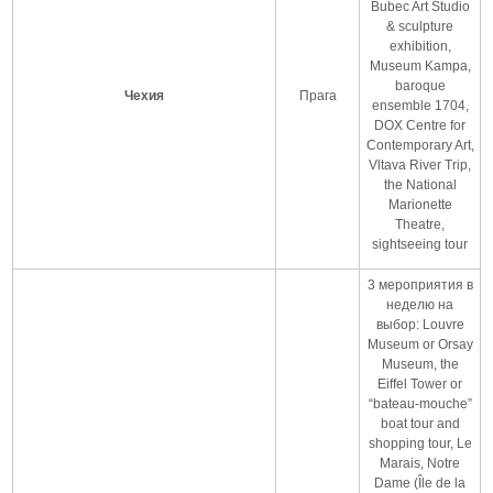
Bubec Art Studio
& sculpture
exhibition,
Museum Kampa,
baroque
Чехия
Прага
ensemble 1704,
DOX Centre for
Contemporary Art,
Vltava River Trip,
the National
Marionette
Theatre,
sightseeing tour
3 мероприятия в
неделю на
выбор: Louvre
Museum or Orsay
Museum, the
Eiffel Tower or
“bateau-mouche”
boat tour and
shopping tour, Le
Marais, Notre
Dame (Île de la