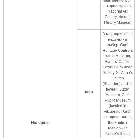
sightseeing tour
on open top bus,
National Art
Gallery, Natural
History Museum
3 мероприятия в
неделю на
выбор: Gaol
Heritage Centre &
Radio Museum,
Blarney Castle,
Lewis Glucksman
Gallery, St. Anne’s
Church
(Shandon) and its
tower + Butter
Корк
Museum, Cork
Public Museum
(located in
Fitzgerald Park),
Gougane Barra ,
Ирландия
the English
Market & St
Patrick’s Street,