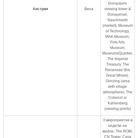
Donauturm
Австрия
Вена
viewing tower &
Donauinsel,
Naschmarkt
(market), Museum
of Technology,
MAK Museum,
Fine Arts
Museum,
MuseumsQuartier,
The Imperial
Treasury, The
Riesenrad (the
Great Wheel),
Grinzing (area
with village
atmosphere), The
Cobenzl or
Kahlenberg
(viewing points)
3 мероприятия в
неделю на
выбор: The ROM,
CN Tower, Casa