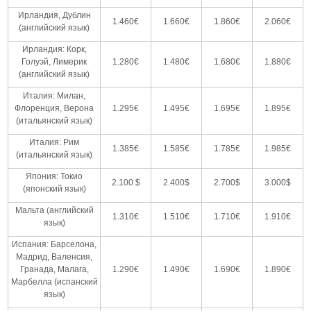
Ирландия, Дублин
1.460€
1.660€
1.860€
2.060€
(английский язык)
Ирландия: Корк,
Голуэй, Лимерик
1.280€
1.480€
1.680€
1.880€
(английский язык)
Италия: Милан,
Флоренция, Верона
1.295€
1.495€
1.695€
1.895€
(итальянский язык)
Италия: Рим
1.385€
1.585€
1.785€
1.985€
(итальянский язык)
Япония: Токио
2.100 $
2.400$
2.700$
3.000$
(японский язык)
Мальта (английский
1.310€
1.510€
1.710€
1.910€
язык)
Испания: Барселона,
Мадрид, Валенсия,
Гранада, Малага,
1.290€
1.490€
1.690€
1.890€
Марбелла (испанский
язык)