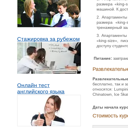
размера «king-
машиной. К дост
Апартаменты 
размера «king-
тренажерный зал
Апартаменты 
Стажировка за рубежом
«king-size», п
доступу студент
Питание:
завтрак
Развлекательн
Развлекательные
бесплатно, так и 
Онлайн тест
относятся: Lumpini
английского языка
Chinatown, Ice Ska
Даты начала кур
Стоимость курс