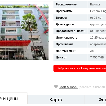
Расположение
Бангкок
Программы
General Eng
Возраст
от 16 лет
Даты курсов
круглогоди
Продолжительность
от 1 недел
Интенсивность
15-25 часо
Проживание
апартамент
Наличие мест
Да
Цена от
7.750 THB
Забронировать / Получить консу
Мой выбор
(добавить в избран
е и цены
Карта
Фо