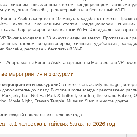
size», диваном, письменным столом, кондиционером, личными уд
упу студентов: бассейн, тренажерный зал и бесплатный Wi-Fi.
Furama Asok находятся в 10 минутах ходьбы от школы. Прожива
size», диваном, письменным столом, кондиционером, личными
, сауна, бар, ресторан и бесплатный Wi-Fi. Это идеальный вариант
VP Tower находятся в 33 минутах езды на метро. Проживание пре
исьменным столом, кондиционером, личными удобствами, холоди
ов: бассейн, ресторан и бесплатный Wi-Fi.
и – Апартаменты Furama Asok, апартаменты Mona Suite и VP Towe
ые мероприятия и экскурсии
 мероприятия и экскурсии:
в школе есть activity manager, кото
за дополнительную плату. В холле школы всегда представлено ра
 Park, Sky Bar, Rot Fai Park & Butterfly Garden, the Grand Palace, 
ting, Movie Night, Erawan Temple, Museum Siam и многое другое.
сов:
каждый понедельник в течение года.
а на 1 человека в тайских батах на 2026 год