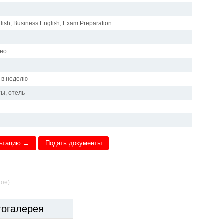
lish, Business English, Exam Preparation
чно
и
в в неделю
ы, отель
льтацию →
Подать документы
ное)
тогалерея