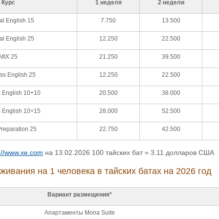
Курс
1 неделя
2 недели
l English 15
7.750
13.500
l English 25
12.250
22.500
MIX 25
21.250
39.500
ss English 25
12.250
22.500
 English 10+10
20.500
38.000
 English 10+15
28.000
52.500
reparation 25
22.750
42.500
://www.xe.com
на 13.02.2026 100 тайских бат = 3.11 долларов США
живания на 1 человека в тайских батах на 2026 год
Вариант размещения*
Апартаменты Mona Suite