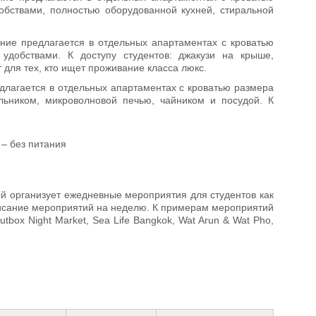
обствами, полностью оборудованной кухней, стиральной
ние предлагается в отдельных апартаментах с кроватью
 удобствами. К доступу студентов: джакузи на крыше,
 для тех, кто ищет проживание класса люкс.
длагается в отдельных апартаментах с кроватью размера
льником, микроволновой печью, чайником и посудой. К
r – без питания
рый организует ежедневные мероприятия для студентов как
списание мероприятий на неделю. К примерам мероприятий
Outbox Night Market, Sea Life Bangkok, Wat Arun & Wat Pho,