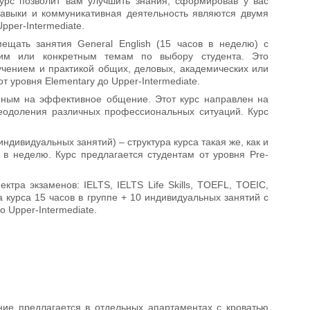
Курс позволит вам улучшить знания, сформировав у вас
навыки и коммуникативная деятельность являются двумя
pper-Intermediate.
ещать занятия General English (15 часов в неделю) с
им или конкретным темам по выбору студента. Это
учением и практикой общих, деловых, академических или
 уровня Elementary до Upper-Intermediate.
анным на эффективное общение. Этот курс направлен на
еодоления различных профессиональных ситуаций. Курс
 индивидуальных занятий) – структура курса такая же, как и
 в неделю. Курс предлагается студентам от уровня Pre-
ктра экзаменов: IELTS, IELTS Life Skills, TOEFL, TOEIC,
 курса 15 часов в группе + 10 индивидуальных занятий с
о Upper-Intermediate.
ние предлагается в отдельных апартаментах с кроватью