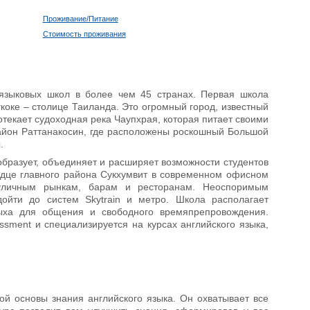
Проживание/Питание
Стоимость проживания
языковых школ в более чем 45 странах. Первая школа
гкоке – столице Таиланда. Это огромный город, известный
екает судоходная река Чаупхрая, которая питает своими
район Раттанакосин, где расположены роскошный Большой
.
бразует, объединяет и расширяет возможности студентов
ердце главного района Сукхумвит в современном офисном
 уличным рынкам, барам и ресторанам. Неоспоримым
ойти до систем Skytrain и метро. Школа располагает
ыха для общения и свободного времяпрепровождения.
sment и специализируется на курсах английского языка,
ой основы знания английского языка. Он охватывает все