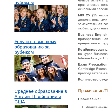
четыре аспекта: 
рубежом
практическое пон
основными сессиям
MIX 25
(25 часо
дополнительным
замечательная во
любых других навы
Business English
приобретение нав
Услуги по высшему
предлагается студе
образованию за
Комбинированный
рубежом
на курсе Busines
Intermediate до Up
Exam Preparatio
Cambridge Exams (
преподавателем в 
Количество студе
Проживание/П
Среднее образование в
Англии, Швейцарии и
Проживание:
США
Апартаменты 