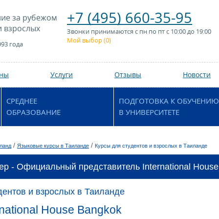
+7 (495) 660-35-95
ие за рубежом
и взрослых
Звонки принимаются с пн по пт с 10:00 до 19:00
Мой выбор (
0
)
993 года
аны
Услуги
Отзывы
Новости
СРЕДНЕЕ
ПОДГОТОВКА К ОБУЧЕНИЮ
ОБРАЗОВАНИЕ
В УНИВЕРСИТЕТЕ
/
/
ланд
Языковые курсы в Таиланде
Курсы для студентов и взрослых в Таиланде
ер - Официальный представитель International House
дентов и взрослых в Таиланде
rnational House Bangkok