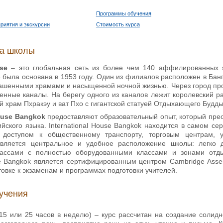
Программы обучения
риятия и экскурсии
Стоимость курса
ка школы
use
– это глобальная сеть из более чем 140 аффилированных 
se была основана в 1953 году. Один из филиалов расположен в Бан
рашенными храмами и насыщенной ночной жизнью. Через город прот
енные каналы. На берегу одного из каналов лежит королевский 
 храм Пхракэу и ват Пхо с гигантской статуей Отдыхающего Будды
House Bangkok
предоставляют образовательный опыт, который прео
ийского языка. International House Bangkok находится в самом с
 доступом к общественному транспорту, торговым центрам,
вляется центральное и удобное расположение школы: легко д
ассами с полностью оборудованными классами и зонами отд
use Bangkok является сертифицированным центром Cambridge Asses
товке к экзаменам и программах подготовки учителей.
учения
(15 или 25 часов в неделю) – курс рассчитан на создание солидн