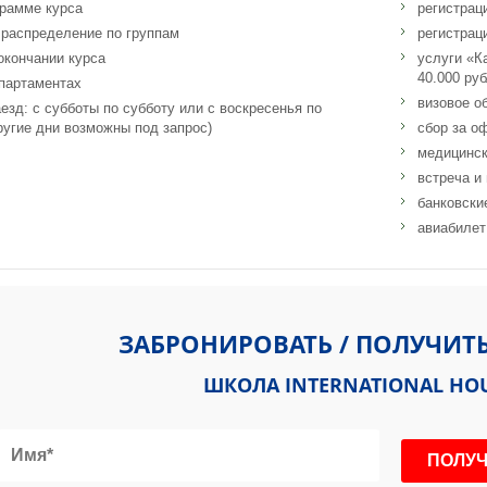
грамме курса
регистрац
 распределение по группам
регистрац
окончании курса
услуги «Ка
40.000 ру
партаментах
визовое о
езд: с субботы по субботу или с воскресенья по
ругие дни возможны под запрос)
сбор за о
медицинск
встреча и
банковски
авиабилет
The Trendy Office Building Sukhumvit Soi 13, Khlongtoey-Nua, Wattana
ЗАБРОНИРОВАТЬ / ПОЛУЧИТ
ШКОЛА INTERNATIONAL HO