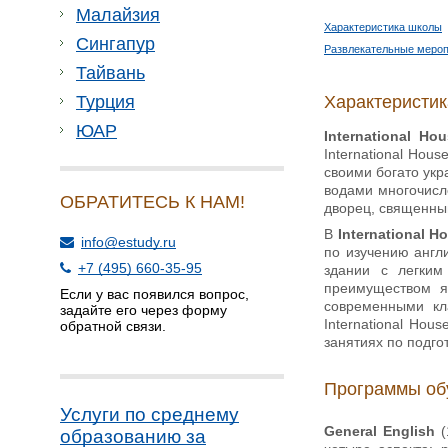
Малайзия
Характеристика школы
Сингапур
Развлекательные мероп
Тайвань
Характеристи
Турция
ЮАР
International Ho
International Hou
своими богато ук
водами многочисл
ОБРАТИТЕСЬ К НАМ!
дворец, священный
В
International 
info@estudy.ru
по изучению англ
+7 (495) 660-35-95
здании с легким
преимуществом я
Если у вас появился вопрос,
современными кл
задайте его через форму
International Ho
обратной связи.
занятиях по подго
Программы об
Услуги по среднему
General English
образованию за