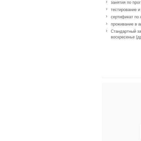
занятия по про
тестирование и
сертификат по 
проживание в а
Стандартный за
воскресенье (д
Адрес: 9th Floor, 