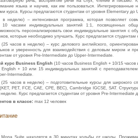
разговорную речь, восприятие речи на слух, чтение и письмо. 
имание языка и научив, как им пользоваться. Интегрированные 
и курса. Курсы предлагаются студентам от уровня Elementary до U
в в неделю) – интенсивная программа, которая позволяет совм
и 10 часами индивидуальных занятий 1:1, посвященных общ
зможность персонализировать свои индивидуальные занятия с об
ков, которые необходимо улучшить. Курс предлагается студентам от
(25 часов в неделю) – курс делового английского, ориентиров
ыков и уверенность для взаимодействия с деловым миром и пр
нтам от уровня Pre-Intermediate до Upper-Intermediate.
 курс Business English
(10 часов Business English + 10/15 часов
s English + 10 или 15 индивидуальных занятий с преподавателем
per-Intermediate.
n
(25 часов в неделю) – подготовительные курсы для широкого спе
KET, PET, FCE, CAE, CPE, BEC), Cambridge IGCSE, SAT. Структура
неделю. Курс предлагается студентам от уровня Pre-Intermediate д
нтов в классе:
max 12 человек
итание
Mona Suite находятся в 30 минутах ходьбы от школы. Прожива