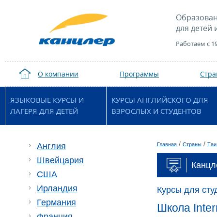
Образован
для детей 
Работаем с 1
О компании
Программы
Стр
ЯЗЫКОВЫЕ КУРСЫ И
КУРСЫ АНГЛИЙСКОГО ДЛЯ
ЛАГЕРЯ ДЛЯ ДЕТЕЙ
ВЗРОСЛЫХ И СТУДЕНТОВ
/
/
Англия
Главная
Страны
Таи
Швейцария
Канцл
США
Ирландия
Курсы для сту
Германия
Школа Inte
Франция