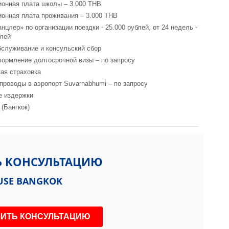
ионная плата школы – 3.000 THB
ионная плата проживания – 3.000 THB
нцлер» по организации поездки - 25.000 рублей, от 24 недель -
блей
бслуживание и консульский сбор
формление долгосрочной визы – по запросу
ая страховка
 проводы в аэропорт Suvarnabhumi – по запросу
е издержки
 (Бангкок)
, Bangkok, 10110, Thailand
Ь КОНСУЛЬТАЦИЮ
USE BANGKOK