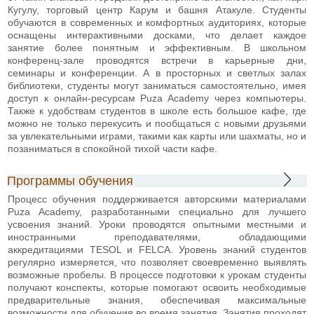
Кугулу, торговый центр Карум и башня Атакуле. Студенты
обучаются в современных и комфортных аудиториях, которые
оснащены интерактивными досками, что делает каждое
занятие более понятным и эффективным. В школьном
конференц-зале проводятся встречи в карьерные дни,
семинары и конференции. А в просторных и светлых залах
библиотеки, студенты могут заниматься самостоятельно, имея
доступ к онлайн-ресурсам Puza Academy через компьютеры.
Также к удобствам студентов в школе есть большое кафе, где
можно не только перекусить и пообщаться с новыми друзьями
за увлекательными играми, такими как карты или шахматы, но и
позаниматься в спокойной тихой части кафе.
Программы обучения
Процесс обучения поддерживается авторскими материалами
Puza Academy, разработанными специально для лучшего
усвоения знаний. Уроки проводятся опытными местными и
иностранными преподавателями, обладающими
аккредитациями TESOL и FELCA. Уровень знаний студентов
регулярно измеряется, что позволяет своевременно выявлять
возможные пробелы. В процессе подготовки к урокам студенты
получают конспекты, которые помогают освоить необходимые
предварительные знания, обеспечивая максимальные
возможности для обучения во время занятия. Занятия проходят