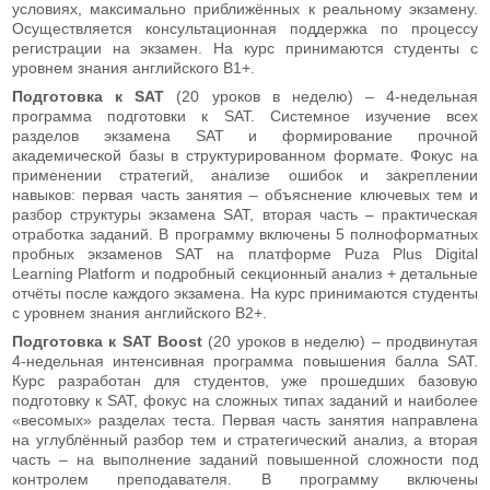
условиях, максимально приближённых к реальному экзамену.
Осуществляется консультационная поддержка по процессу
регистрации на экзамен. На курс принимаются студенты с
уровнем знания английского В1+.
Подготовка к SAT
(20 уроков в неделю) – 4-недельная
программа подготовки к SAT. Системное изучение всех
разделов экзамена SAT и формирование прочной
академической базы в структурированном формате. Фокус на
применении стратегий, анализе ошибок и закреплении
навыков: первая часть занятия – объяснение ключевых тем и
разбор структуры экзамена SAT, вторая часть – практическая
отработка заданий. В программу включены 5 полноформатных
пробных экзаменов SAT на платформе Puza Plus Digital
Learning Platform и подробный секционный анализ + детальные
отчёты после каждого экзамена. На курс принимаются студенты
с уровнем знания английского В2+.
Подготовка к SAT Boost
(20 уроков в неделю) – продвинутая
4-недельная интенсивная программа повышения балла SAT.
Курс разработан для студентов, уже прошедших базовую
подготовку к SAT, фокус на сложных типах заданий и наиболее
«весомых» разделах теста. Первая часть занятия направлена
на углублённый разбор тем и стратегический анализ, а вторая
часть – на выполнение заданий повышенной сложности под
контролем преподавателя. В программу включены