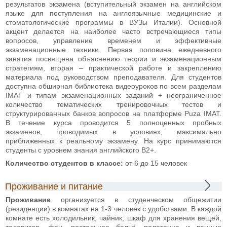
результатов экзамена (вступительный экзамен на английском
языке для поступления на англоязычные медицинские и
стоматологические программы в ВУЗы Италии). Основной
акцент делается на наиболее часто встречающиеся типы
вопросов, управление временем и эффективные
экзаменационные техники. Первая половина ежедневного
занятия посвящена объяснению теории и экзаменационным
стратегиям, вторая – практической работе и закреплению
материала под руководством преподавателя. Для студентов
доступна обширная библиотека видеоуроков по всем разделам
IMAT и типам экзаменационных заданий + неограниченное
количество тематических тренировочных тестов и
структурированных банков вопросов на платформе Puza IMAT.
В течение курса проводится 5 полноценных пробных
экзаменов, проводимых в условиях, максимально
приближенных к реальному экзамену. На курс принимаются
студенты с уровнем знания английского В2+.
Количество студентов в классе:
от 6 до 15 человек
Проживание и питание
Проживание
организуется в студенческом общежитии
(резиденции) в комнатах на 1-3 человек с удобствами. В каждой
комнате есть холодильник, чайник, шкаф для хранения вещей,
телевизор, фен, постельное бельё, полотенце и ванные