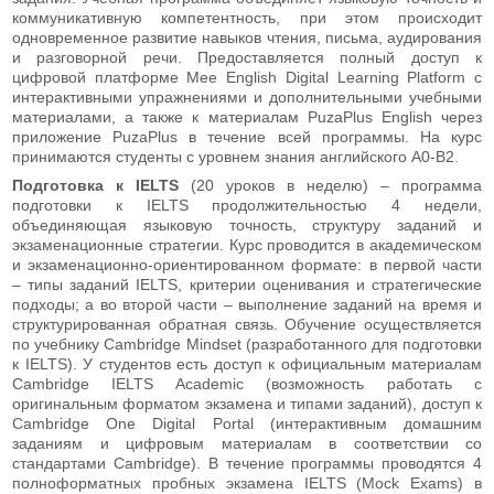
коммуникативную компетентность, при этом происходит
одновременное развитие навыков чтения, письма, аудирования
и разговорной речи. Предоставляется полный доступ к
цифровой платформе Mee English Digital Learning Platform с
интерактивными упражнениями и дополнительными учебными
материалами, а также к материалам PuzaPlus English через
приложение PuzaPlus в течение всей программы. На курс
принимаются студенты с уровнем знания английского А0-В2.
Подготовка к IELTS
(20 уроков в неделю) – программа
подготовки к IELTS продолжительностью 4 недели,
объединяющая языковую точность, структуру заданий и
экзаменационные стратегии. Курс проводится в академическом
и экзаменационно-ориентированном формате: в первой части
– типы заданий IELTS, критерии оценивания и стратегические
подходы; а во второй части – выполнение заданий на время и
структурированная обратная связь. Обучение осуществляется
по учебнику Cambridge Mindset (разработанного для подготовки
к IELTS). У студентов есть доступ к официальным материалам
Cambridge IELTS Academic (возможность работать с
оригинальным форматом экзамена и типами заданий), доступ к
Cambridge One Digital Portal (интерактивным домашним
заданиям и цифровым материалам в соответствии со
стандартами Cambridge). В течение программы проводятся 4
полноформатных пробных экзамена IELTS (Mock Exams) в