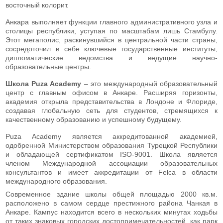
восточный колорит.
Анкара выполняет функции главного административного узла и
столицы республики, уступая по масштабам лишь Стамбулу.
Этот мегаполис, раскинувшийся в центральной части страны,
сосредоточил в себе ключевые государственные институты,
дипломатические ведомства и ведущие научно-
образовательные центры.
Школа Puza Academy
– это международный образовательный
центр с главным офисом в Анкаре. Расширяя горизонты,
академия открыла представительства в Лондоне и Флориде,
создавая глобальную сеть для студентов, стремящихся к
качественному образованию и успешному будущему.
Puza Academy является аккредитованной академией,
одобренной Министерством образования Турецкой Республики
и обладающей сертификатом ISO-9001. Школа является
членом Международной ассоциации образовательных
консультантов и имеет аккредитации от Felca в области
международного образования.
Современное здание школы общей площадью 2000 кв.м.
расположено в самом сердце престижного района Чанкая в
Анкаре. Кампус находится всего в нескольких минутах ходьбы
от таких знаковых городских достопримечательностей, как парк