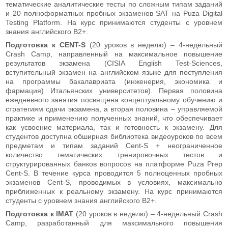
тематические аналитические тесты по сложным типам заданий
и 20 полноформатных пробных экзаменов SAT на Puza Digital
Testing Platform. На курс принимаются студенты с уровнем
знания английского В2+.
Подготовка к CENT-S
(20 уроков в неделю) – 4-недельный
Crash Camp, направленный на максимальное повышение
результатов экзамена (CISIA English Test-Sciences,
вступительный экзамен на английском языке для поступления
на программы бакалавриата (инженерия, экономика и
фармация) Итальянских университетов). Первая половина
ежедневного занятия посвящена концептуальному обучению и
стратегиям сдачи экзамена, а вторая половина – управляемой
практике и применению полученных знаний, что обеспечивает
как усвоение материала, так и готовность к экзамену. Для
студентов доступна обширная библиотека видеоуроков по всем
предметам и типам заданий Cent-S + неограниченное
количество тематических тренировочных тестов и
структурированных банков вопросов на платформе Puza Prep
Cent-S. В течение курса проводится 5 полноценных пробных
экзаменов Cent-S, проводимых в условиях, максимально
приближенных к реальному экзамену. На курс принимаются
студенты с уровнем знания английского В2+.
Подготовка к IMAT
(20 уроков в неделю) – 4-недельный Crash
Camp, разработанный для максимального повышения