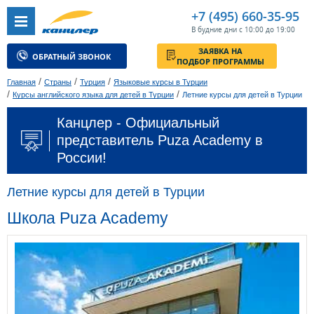
+7 (495) 660-35-95
В будние дни с 10:00 до 19:00
ЗАЯВКА НА
ОБРАТНЫЙ ЗВОНОК
ПОДБОР ПРОГРАММЫ
/
/
/
Главная
Страны
Турция
Языковые курсы в Турции
/
/
Курсы английского языка для детей в Турции
Летние курсы для детей в Турции
Канцлер - Официальный
представитель Puza Academy в
России!
Летние курсы для детей в Турции
Школа Puza Academy