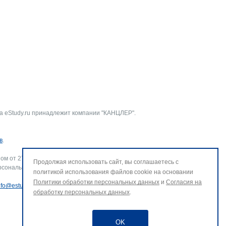
а eStudy.ru принадлежит компании "КАНЦЛЕР".
в
.
ом от 27.07.2006 г. № 152-ФЗ «О персональных данных».
Продолжая использовать сайт, вы соглашаетесь с
рсональных данных и использование файлов cookie. В случае
политикой использования файлов cookie на основании
Политики обработки персональных данных
и
Согласия на
nfo@estudy.ru
.
обработку персональных данных
.
OK