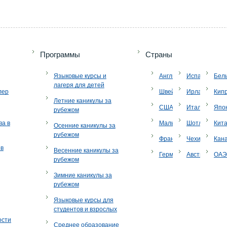
Программы
Страны
Языковые курсы и
Англия
Испания
Бел
лагеря для детей
лер
Швейцария
Ирландия
Кип
Летние каникулы за
США
Италия
Япо
рубежом
ва в
Мальта
Шотландия
Кит
Осенние каникулы за
рубежом
Франция
Чехия
Кан
ов
Весенние каникулы за
Германия
Австрия
ОА
рубежом
Зимние каникулы за
рубежом
Языковые курсы для
студентов и взрослых
ости
Среднее образование