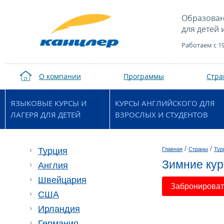
Образован
для детей 
Работаем с 1
О компании
Программы
Стр
ЯЗЫКОВЫЕ КУРСЫ И
КУРСЫ АНГЛИЙСКОГО ДЛЯ
ЛАГЕРЯ ДЛЯ ДЕТЕЙ
ВЗРОСЛЫХ И СТУДЕНТОВ
/
/
Турция
Главная
Страны
Тур
Зимние кур
Англия
Швейцария
Забронировать
США
Ирландия
Германия