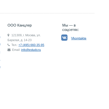
ООО Канцлер
Мы — в
соцсетях:
121309, г. Москва, ул.
ьгия
Vkontakte
Барклая, д. 14-23
р
Тел.:
+7 (495) 660-35-95
Email:
info@estudy.ru
ния
ай
ада
Э