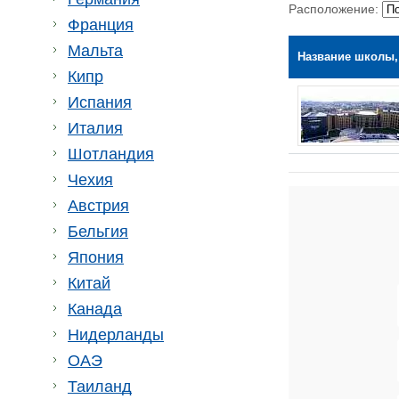
Расположение:
Франция
Мальта
Название школы,
Кипр
Испания
Италия
Шотландия
Чехия
Австрия
Бельгия
Япония
Китай
Канада
Нидерланды
ОАЭ
Таиланд