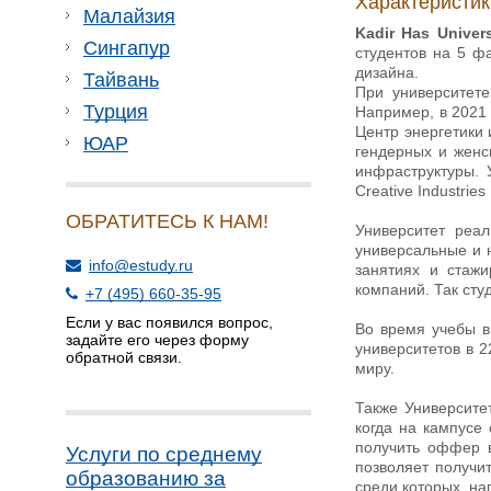
Характеристик
Малайзия
Kadir Has Univer
Сингапур
студентов на 5 фа
дизайна.
Тайвань
При университете
Турция
Например, в 2021 
Центр энергетики 
ЮАР
гендерных и женс
инфраструктуры. 
Creative Industries
ОБРАТИТЕСЬ К НАМ!
Университет реа
универсальные и 
info@estudy.ru
занятиях и стаж
компаний. Так сту
+7 (495) 660-35-95
Если у вас появился вопрос,
Во время учебы в
задайте его через форму
университетов в 
обратной связи.
миру.
Также Университе
когда на кампусе
получить оффер в
Услуги по среднему
позволяет получи
образованию за
среди которых, нап