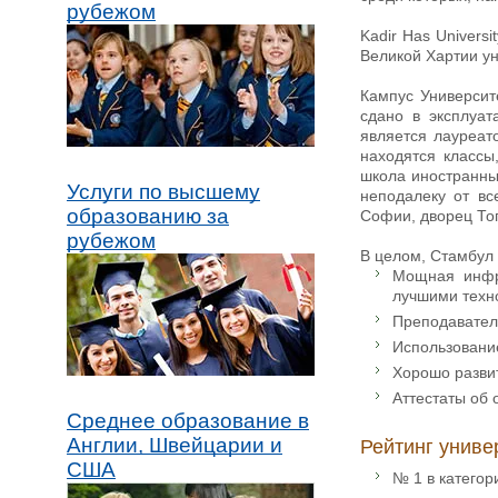
рубежом
Kadir Has Univers
Великой Хартии у
Кампус Университ
сдано в эксплуат
является лауреат
находятся классы
школа иностранны
Услуги по высшему
неподалеку от вс
образованию за
Софии, дворец То
рубежом
В целом, Стамбул
Мощная инфра
лучшими техно
Преподаватель
Использование
Хорошо развит
Аттестаты об 
Среднее образование в
Англии, Швейцарии и
Рейтинг униве
США
№ 1 в категор