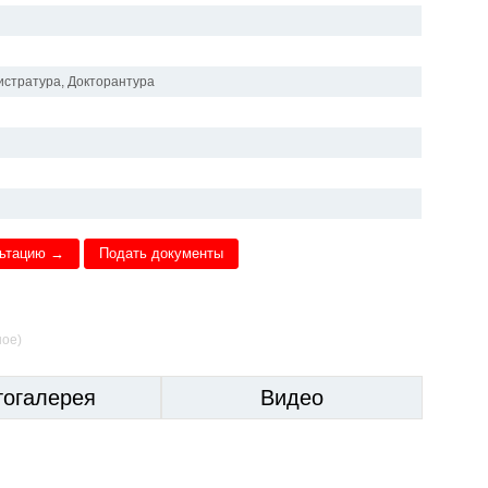
истратура, Докторантура
льтацию →
Подать документы
ное)
тогалерея
Видео