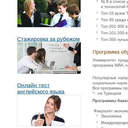
№ 8 в списке
и технологий 
Топ-15 вузов 
Топ-35 среди 
Топ-201-300 в
Топ-101-200 в
Стажировка за рубежом
Топ-350 лучши
Программа об
Университет пред
программа MBA, н
Популярные напра
социальные науки
Онлайн тест
Все программы пр
английского языка
*- на Турецком
Программы бака
Факультет экономи
Экономика
Международн