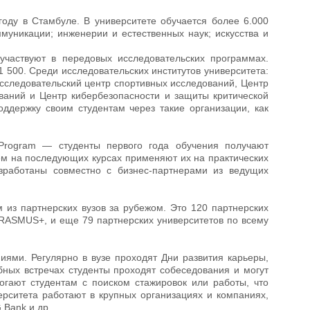
году в Стамбуле. В университете обучается более 6.000
ммуникации; инженерии и естественных наук; искусства и
участвуют в передовых исследовательских программах.
 500. Среди исследовательских институтов университета:
Исследовательский центр спортивных исследований, Центр
ваний и Центр кибербезопасности и защиты критической
ддержку своим студентам через такие организации, как
Program — студенты первого года обучения получают
ем на последующих курсах применяют их на практических
зработаны совместно с бизнес-партнерами из ведущих
из партнерских вузов за рубежом. Это 120 партнерских
ERASMUS+, и еще 79 партнерских университетов по всему
ями. Регулярно в вузе проходят Дни развития карьеры,
бных встречах студенты проходят собеседования и могут
гают студентам с поиском стажировок или работы, что
рситета работают в крупных организациях и компаниях,
 Bank и др.