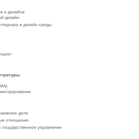
ва и дизайна
й дизайн
нтерьера и дизайн среды
льтет
стратуры
(MA)
нистрирование
нковское дело
ые отношения
и государственное управление