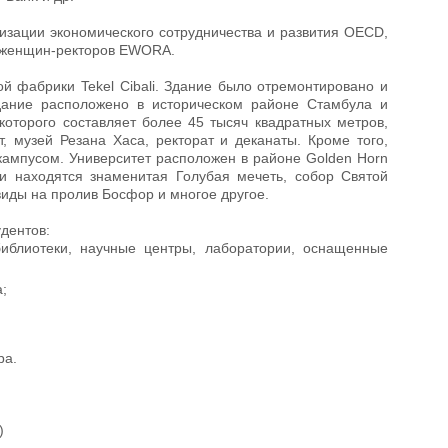
низации экономического сотрудничества и развития OECD,
и женщин-ректоров EWORA.
й фабрики Tekel Cibali. Здание было отремонтировано и
Здание расположено в историческом районе Стамбула и
которого составляет более 45 тысяч квадратных метров,
, музей Резана Хаса, ректорат и деканаты. Кроме того,
кампусом. Университет расположен в районе Golden Horn
и находятся знаменитая Голубая мечеть, собор Святой
иды на пролив Босфор и многое другое.
удентов:
иблиотеки, научные центры, лаборатории, оснащенные
;
ра.
)