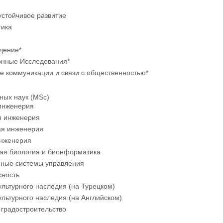
устойчивое развитие
тика
дение*
нные Исследования*
е коммуникации и связи с общественностью*
ных наук (MSc)
инженерия
я инженерия
я инженерия
нженерия
ая биология и бионформатика
ные системы управления
сность
льтурного наследия (на Турецком)
льтурного наследия (на Английском)
 градостроительство