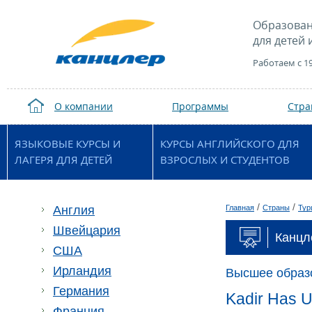
Образован
для детей 
Работаем с 1
О компании
Программы
Стр
ЯЗЫКОВЫЕ КУРСЫ И
КУРСЫ АНГЛИЙСКОГО ДЛЯ
ЛАГЕРЯ ДЛЯ ДЕТЕЙ
ВЗРОСЛЫХ И СТУДЕНТОВ
/
/
Англия
Главная
Страны
Тур
Швейцария
Канцл
США
Ирландия
Высшее образ
Германия
Kadir Has U
Франция