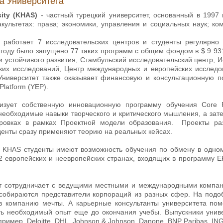
а Университета
sity (KHAS)
- частный турецкий университет, основанный в 1997 
культетах: права; экономики, управления и социальных наук; ко
 работает 7 исследовательских центров и студенты регулярно 
году было запущено 77 таких программ с общим фондом в $ 9 931
и устойчивого развития, Стамбульский исследовательский центр, 
ких исследований, Центр международных и европейских исследо
Университет также оказывает финансовую и консультационную по
 Platform (YEP).
лизует собственную инновационную программу обучения Core 
необходимые навыки творческого и критического мышления, а зат
ировках в рамках Проектной модели образования. Проекты ра
денты сразу применяют теорию на реальных кейсах.
 KHAS студенты имеют возможность обучения по обмену в одном 
22 европейских и неевропейских странах, входящих в программу 
т сотрудничает с ведущими местными и международными компани
 собираются представители корпораций из разных сфер. На подо
 компанию мечты. А карьерные консультанты университета помо
ть необходимый опыт еще до окончания учебы. Выпускники униве
ример, Deloitte, DHL, Johnson & Johnson, Danone, BNP Paribas, ING