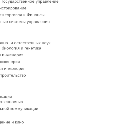
и государственное управление
истрирование
я торговля и Финансы
ные системы управления
рных и естественных наук
 биология и генетика
я инженерия
инженерия
я инженерия
строительство
икации
ственностью
льной коммуникации
дение и кино