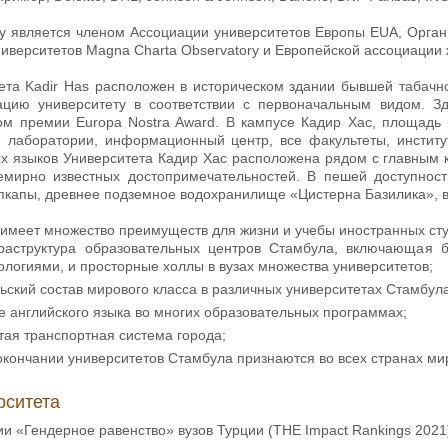
ity является членом Ассоциации университетов Европы EUA, Орга
ниверситетов Magna Charta Observatory и Европейской ассоциаци
ета Kadir Has расположен в историческом здании бывшей табачно
ацию университету в соответствии с первоначальным видом. 
ом премии Europa Nostra Award. В кампусе Кадир Хас, площадь 
, лаборатории, информационный центр, все факультеты, институт
х языков Университета Кадир Хас расположена рядом с главным 
емирно известных достопримечательностей. В пешей доступност
пкапы, древнее подземное водохранилище «Цистерна Базилика», в
 имеет множество преимуществ для жизни и учебы иностранных ст
структура образовательных центров Стамбула, включающая б
логиями, и просторные холлы в вузах множества университетов;
ский состав мирового класса в различных университетах Стамбула
 английского языка во многих образовательных программах;
ая транспортная система города;
окончании университетов Стамбула признаются во всех странах ми
рситета
ии «Гендерное равенство» вузов Турции (THE Impact Rankings 2021