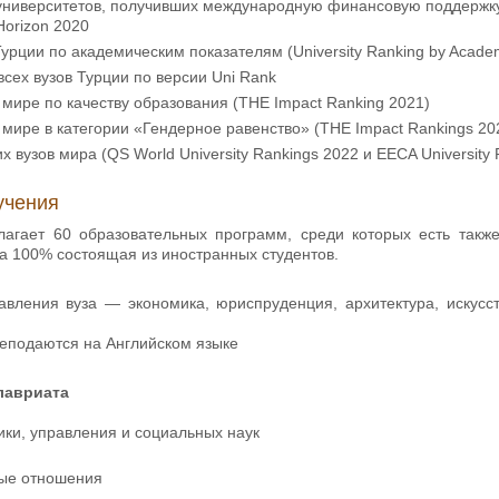
 университетов, получивших международную финансовую поддержк
Horizon 2020
Турции по академическим показателям (University Ranking by Acade
всех вузов Турции по версии Uni Rank
 мире по качеству образования (THE Impact Ranking 2021)
 мире в категории «Гендерное равенство» (THE Impact Rankings 20
х вузов мира (QS World University Rankings 2022 и EECA University 
учения
лагает 60 образовательных программ, среди которых есть такж
а 100% состоящая из иностранных студентов.
вления вуза — экономика, юриспруденция, архитектура, искусс
.
еподаются на Английском языке
лавриата
ки, управления и социальных наук
ые отношения