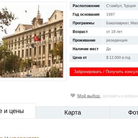
Расположение
Стамбул, Турция
Год основания
1997
Программы
Бакалавриат, Маг
Возраст
от 18 лет
Проживание
резиденция
Наличие мест
Да
Цена от
$ 12.000 в год
Забронировать / Получить консу
Мой выбор
(добавить в избран
е и цены
Карта
Фо