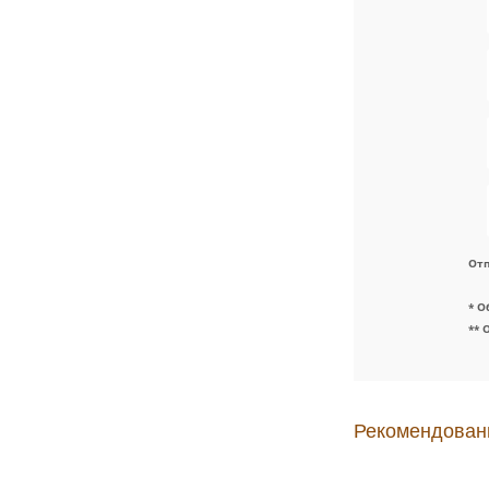
Отп
* О
** 
Рекомендован