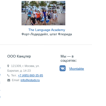
The Language Academy
Форт-Лодердейл, штат Флорида
5) 660-35-95
ООО Канцлер
Мы — в
соцсетях:
121309, г. Москва, ул.
ьгия
Vkontakte
Барклая, д. 14-23
р
Тел.:
+7 (495) 660-35-95
Email:
info@estudy.ru
ния
ай
ада
Э