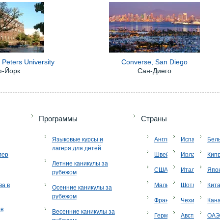
 Peters University
Converse, San Diego
ю-Йорк
Сан-Диего
+7 (49
Программы
Страны
Языковые курсы и
Англия
Испания
Бел
лагеря для детей
лер
Швейцария
Ирландия
Кип
Летние каникулы за
США
Италия
Япо
рубежом
ва в
Мальта
Шотландия
Кит
Осенние каникулы за
рубежом
Франция
Чехия
Кан
ов
Весенние каникулы за
Германия
Австрия
ОА