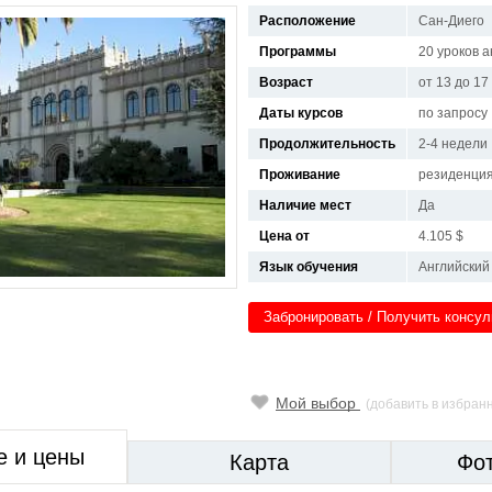
Расположение
Сан-Диего
Программы
20 уроков а
Возраст
от 13 до 17
Даты курсов
по запросу
Продолжительность
2-4 недели
Проживание
резиденци
Наличие мест
Да
Цена от
4.105 $
Язык обучения
Английский
Забронировать / Получить консу
Мой выбор
(добавить в избран
е и цены
Карта
Фо