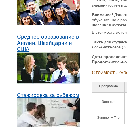
знаменитостей и д
Внимание!
Дополн
обучения, но с ра
шоппинг в аутлете
В стоимость включ
Среднее образование в
Также для студент
Англии, Швейцарии и
Лос-Анджелесе (3
США
Даты проведения
Продолжительно
Стоимость кур
Программа
Стажировка за рубежом
Summer
Summer + Trip