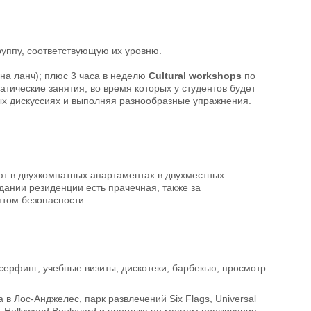
руппу, соответствующую их уровню.
 на ланч); плюс 3 часа в неделю
Cultural workshops
по
атические занятия, во время которых у студентов будет
ных дискуссиях и выполняя разнообразные упражнения.
т в двухкомнатных апартаментах в двухместных
дании резиденции есть прачечная, также за
нтом безопасности.
 серфинг; учебные визиты, дискотеки, барбекью, просмотр
 в Лос-Анджелес, парк развлечений Six Flags, Universal
се, Hollywood Boulevard и прогулка по местам проживания