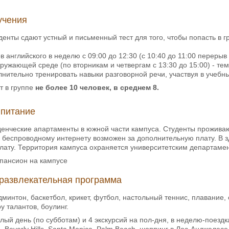
учения
денты сдают устный и письменный тест для того, чтобы попасть в г
в английского в неделю с 09:00 до 12:30 (с 10:40 до 11:00 перерыв
кружающей среде (по вторникам и четвергам с 13:30 до 15:00) - тем
лнительно тренировать навыки разговорной речи, участвуя в учеб
т в группе
не более
10 человек, в среднем 8.
 питание
енческие апартаменты в южной части кампуса. Студенты проживаю
к беспроводному интернету возможен за дополнительную плату. В з
лату. Территория кампуса охраняется университетским департаме
 пансион на кампусе
развлекательная программа
минтон, баскетбол, крикет, футбол, настольный теннис, плавание,
 талантов, боулинг.
лый день (по субботам) и 4 экскурсий на пол-дня, в неделю-поездка
d, Beverly Hills, Santa Monica, Palm Beach, шоппинг в Лос-Анджеле