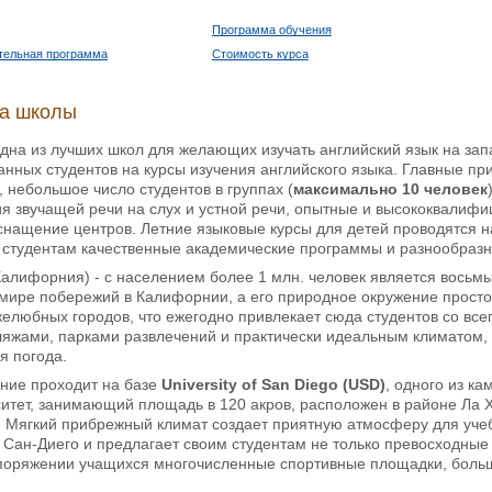
Программа обучения
тельная программа
Стоимость курса
ка школы
дна из лучших школ для желающих изучать английский язык на за
нных студентов на курсы изучения английского языка. Главные п
, небольшое число студентов в группах (
максимально 10 человек
я звучащей речи на слух и устной речи, опытные и высококвалиф
снащение центров.
Летние языковые курсы для детей проводятся н
 студентам качественные академические программы и разнообразн
алифорния) - с населением более 1 млн. человек является восьм
мире побережий в Калифорнии, а его природное окружение просто
елюбных городов, что ежегодно привлекает сюда студентов со все
яжами, парками развлечений и практически идеальным климатом, б
я погода.
ение проходит на базе
University of San Diego (USD)
, одного из к
ситет, занимающий площадь в 120 акров, расположен в районе Ла Х
. Мягкий прибрежный климат создает приятную атмосферу для учеб
 Сан-Диего и предлагает своим студентам не только превосходные
поряжении учащихся многочисленные спортивные площадки, большо