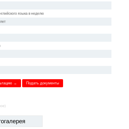
нглийского языка в неделю
 лет
я
льтацию →
Подать документы
ное)
тогалерея