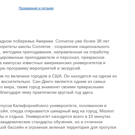
Проживание и питание
падном побережье Америки. Converse уже более 38 лет
риоритеты школы Converse - сохранение национального
), методика преподавания, направленная на отработку
ицированные преподаватели и персонал, прекрасное
а кампусах известных американских университетов и
ую программу мероприятий и экскурсий.
ым по величине городом в США. Он находится на одном из
 восхитительно. Сан-Диего является одним из самых
го мира, также город знаменит своими прекрасными
лагодаря чему практически круглый год здесь
ампусов Калифорнийского университета, основанном в
ойя, откуда открывается шикарный вид на город, Mission
ы и отдыха. Университет находится всего в 10 минутах
 академические стандарты обучения, но и отличное
й бассейн и огромная зеленая территория для прогулок