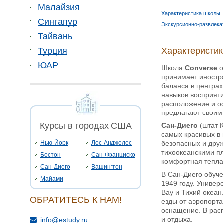
Малайзия
Характеристика школы
Сингапур
Экскурсионно-развлека
Тайвань
Характеристи
Турция
ЮАР
Школа
Converse
о
принимает иностра
баланса в центрах
навыков восприяти
расположение и о
предлагают своим
Курсы в городах США
Сан-Диего
(штат К
самых красивых в 
безопасных и друж
Нью-Йорк
Лос-Анджелес
тихоокеанскими пл
Бостон
Сан-Франциско
комфортная тепла
Сан-Диего
Вашингтон
В Сан-Диего обуч
Майами
1949 году. Универ
Bay и Тихий океан
ОБРАТИТЕСЬ К НАМ!
езды от аэропорта
оснащение. В рас
и отдыха.
info@estudy.ru