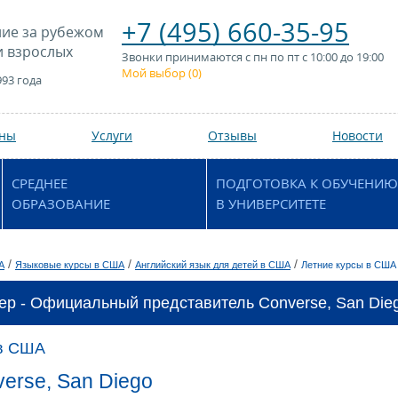
+7 (495) 660-35-95
ие за рубежом
и взрослых
Звонки принимаются с пн по пт с 10:00 до 19:00
Мой выбор (
0
)
993 года
аны
Услуги
Отзывы
Новости
СРЕДНЕЕ
ПОДГОТОВКА К ОБУЧЕНИЮ
ОБРАЗОВАНИЕ
В УНИВЕРСИТЕТЕ
/
/
/
А
Языковые курсы в США
Английский язык для детей в США
Летние курсы в США
ер - Официальный представитель Converse, San Dieg
 в США
erse, San Diego