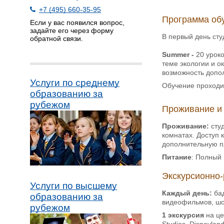
+7 (495) 660-35-95
Программа об
Если у вас появился вопрос,
задайте его через форму
В первый день сту
обратной связи.
Summer -
20 уроко
теме экологии и о
возможность допо
Услуги по среднему
Обучение проходи
образованию за
рубежом
Проживание и
Проживание:
студ
комнатах. Доступ 
дополнительную п
Питание
: Полный
Экскурсионно-
Услуги по высшему
Каждый день:
бад
образованию за
видеофильмов, шоу
рубежом
1 экскурсия
на це
Studios, Disneylan