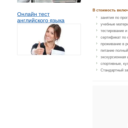
В стоимость вклю
Онлайн тест
занятия по про
английского языка
учебные матер
тестирование и
сертификат по 
проживание в р
питание полный
экскурсионная 
спортивные, ку
Стандартный за
Адрес: UC San Dieg