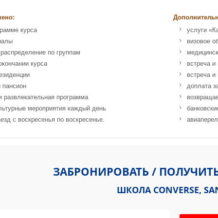
чено:
Дополнительн
грамме курса
услуги «К
иалы
визовое о
 распределение по группам
медицинск
окончании курса
встреча и
езиденции
встреча и
 пансион
доплата з
и развлекательная программа
возвращае
льтурные мероприятия каждый день
банковски
езд с воскресенья по воскресенье.
авиаперел
o 9500 Gilman Dr., La Jolla, CA 92093, United States
ЗАБРОНИРОВАТЬ / ПОЛУЧИТ
ШКОЛА CONVERSE, SA