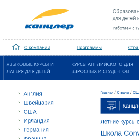
Образован
для детей 
Работаем с 1
О компании
Программы
Стр
ЯЗЫКОВЫЕ КУРСЫ И
КУРСЫ АНГЛИЙСКОГО ДЛЯ
ЛАГЕРЯ ДЛЯ ДЕТЕЙ
ВЗРОСЛЫХ И СТУДЕНТОВ
/
/
Англия
Главная
Страны
СШ
Швейцария
Канцл
США
Ирландия
Летние курсы
Германия
Школа Conv
Франция