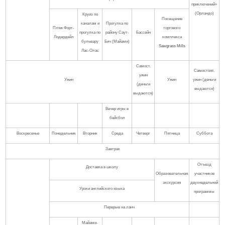
приключений»
(Орландо)
Круиз по
Посещение
каналам и
Прогулка по
Пляж Форт-
торгового
прогулка по
району Саут-
Бассейн
Лодердейл
комплекса
бульвару
Бич (Майами)
Sawgrass Mills
Лас-Олас
Самост.
Самостоят.
ужин
Ужин
Ужин
ужин (деньги
(деньги
выдаются)
выдаются)
Вечер игры в
бейсбол
Воскресенье
Понедельник
Вторник
Среда
Четверг
Пятница
Суббота
Завтрак
Отъезд
Доставка в школу
Образовательная
участников
экскурсия
двухнедельной
Уроки английского языка
программы
Перерыв на ланч
Майами-