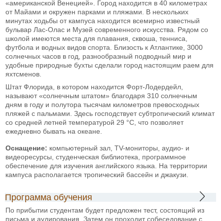
«американской Венецией». Город находится в 40 километрах
от Майами и окружен парками и пляжами. В нескольких
минутах ходьбы от кампуса находится всемирно известный
бульвар Лас-Олас и Музей современного искусства. Рядом со
школой имеются места для плавания, сквоша, тенниса,
футбола и водных видов спорта. Близость к Атлантике, 3000
солнечных часов в год, разнообразный подводный мир и
удобные природные бухты сделали город настоящим раем для
яхтсменов.
Штат Флорида, в котором находится Форт-Лодердейл,
называют «солнечным штатом» благодаря 310 солнечным
дням в году и полутора тысячам километров превосходных
пляжей с пальмами. Здесь господствует субтропический климат
со средней летней температурой 29 °С, что позволяет
ежедневно бывать на океане.
Оснащение:
компьютерный зал, TV-мониторы, аудио- и
видеоресурсы, студенческая библиотека, программное
обеспечение для изучения английского языка. На территории
кампуса располагается тропический бассейн и джакузи.
Программа обучения
По прибытии студентам будет предложен тест, состоящий из
письма и аудирования. Затем он проходит собеседование с