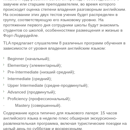
завучем или старшим преподавателем, во время которого
происходит оценка степени владения разговорным английским.
На основании этих двух тестов ученик будет распределен в
группу, соответствующую его языковому уровню. На
протяжении первого дня сотрудники школы будут знакомить
студентов со школой, особенностями размещения и жизнью в
Форт-Лодердейле.
TLA предлагает слушателям 8 различных программ обучения в
зависимости от уровня владения английским языком:
Beginner (начальный);
Elementary (элементарный);
Pre-Intermediate (низший средний);
Intermediate (средний);
Upper Intermediate (средне-продвинутый);
Advanced (продвинутый);
Proficiency (профессиональный);
· Mastery (совершенный).
Содержание курса типично для языкового лагеря: 15 часов
английского языка в неделю плюс обширная экскурсионно-
развлекательная программа, включая туристические поездки на
целый день по субботам и воскресеньям.