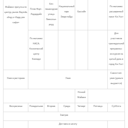
бич:
Национальный
По желанию:
Майами: прогулка по
Пляж Форт-
пешеходная
парк
Бассейн
расширенный
центру, рынок Bayside,
Лодердейл
улица
Эверглейдс
пакет Ки-Уэст
обед в «Хард-рок
Линкольн-
кафе»
роуд
Для
По желанию:
участников
НАСА.
трехнедельной
Космический
программы:
центр
экскурсия на
Кеннеди
целый день в
город Ки-Уэст
Самостоят.
Ужин в ресторане
Ужин
ужин (деньги
выдаются)
Ночной
Майами
Воскресенье
Понедельник
Вторник
Среда
Четверг
Пятница
Суббота
Завтрак
Доставка в школу