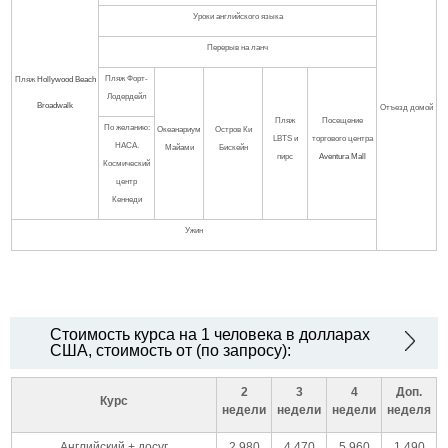
Уроки английского языка
Перерыв на ланч
Пляж Форт-
Пляж
Hollywood Beach
Лодердейл
Broadwalk
Отъезд домой
Пляж
Посещение
По желанию:
Океанариум
Остров Ки
LBTS и
торгового центра
НАСА.
Майами
Бискейн
пирс
Aventura Mall
Космический
центр
Кеннеди
Ужин
Стоимость курса на 1 человека в долларах
США, стоимость от (по запросу):
2
3
4
Доп.
Курс
недели
недели
недели
неделя
Английский + досуг
2.980
4.470
5.960
1.490