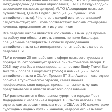
международных деятелей образования), IALC (Международной
ассоциации языковых центров), ALTO (Ассоциации языковых
путешествий), Quality English (Ассоциации лучших школ
английского языка). Членство в каждой из этих организаций
свидетельствует, что школа соответствует высоким стандартам
качества, предъявляемым к их участникам.
Все педагоги школы являются носителями языка. Для приема
на работу они обязаны иметь степень не ниже бакалавра,
специальные сертификаты в области преподавания
английского языка как иностранного, опыт работы в качестве
педагога ESL.
TLA в течение 20 лет работает в сфере языкового туризма и
порядка 15 лет организует детские лингвистические лагеря. В
2016 году она была номинирована на премию Study Travel Star
Awards и попала в шорт-лист (топ-5) в номинации «Школа
английского языка в США». Премия ST Star Awards – ежегодное
событие в туристической отрасли, самая важная
профессиональная награда, призванная выявить лучших
представителей в области языкового образования.
TLA располагается в безопасном курортном городке Форт-
Лодердейле с населением порядка 165 тысяч человек. Это
одно из самых восхитительных мест в США со 140 километрами
судоходных водных путей и каналов, недаром его называют