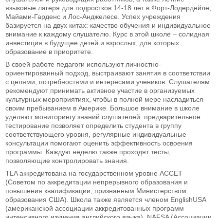
языковые лагеря для подростков 14-18 лет в Форт-Лодердейле,
Майами-Гарденс и Лос-Анджелесе. Успех учреждения
базируется на двух китах: качество обучения и индивидуальное
внимание к каждому слушателю. Курс в этой школе – солидная
инвестиция в будущее детей и взрослых, для которых
образование в приоритете.
В своей работе педагоги используют личностно-
ориентированный подход, выстраивают занятия в соответствии
с целями, потребностями и интересами учеников. Слушателям
рекомендуют принимать активное участие в организуемых
культурных мероприятиях, чтобы в полной мере насладиться
своим пребыванием в Америке. Большое внимание в школе
уделяют мониторингу знаний слушателей: предварительное
тестирование позволяет определить студента в группу
соответствующего уровня, регулярные индивидуальные
консультации помогают оценить эффективность освоения
программы. Каждую неделю также проходят тесты,
позволяющие контролировать знания.
TLA аккредитована на государственном уровне ACCET
(Советом по аккредитации непрерывного образования и
повышения квалификации, признанным Министерством
образования США). Школа также является членом EnglishUSA
(американской ассоциации аккредитованных программ
интенсивного изучения английского языка), NAFSA (Ассоциации