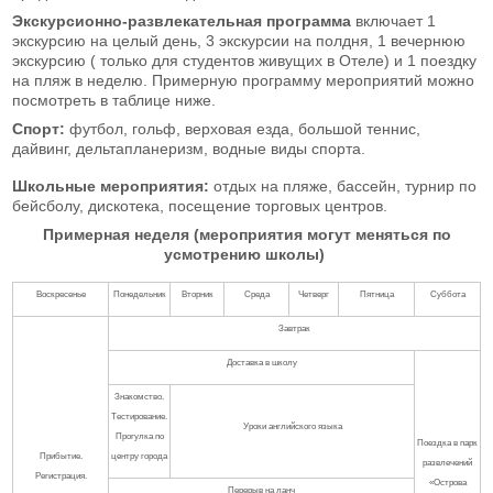
Экскурсионно-развлекательная программа
включает 1
экскурсию на целый день, 3 экскурсии на полдня, 1 вечернюю
экскурсию ( только для студентов живущих в Отеле) и 1 поездку
на пляж в неделю. Примерную программу мероприятий можно
посмотреть в таблице ниже.
Спорт:
футбол, гольф, верховая езда, большой теннис,
дайвинг, дельтапланеризм, водные виды спорта.
Школьные мероприятия:
отдых на пляже, бассейн, турнир по
бейсболу, дискотека, посещение торговых центров.
Примерная неделя (мероприятия могут меняться по
усмотрению школы)
Воскресенье
Понедельник
Вторник
Среда
Четверг
Пятница
Суббота
Завтрак
Доставка в школу
Знакомство.
Тестирование.
Уроки английского языка
Прогулка по
Поездка в парк
Прибытие.
центру города
развлечений
Регистрация.
«Острова
Перерыв на ланч