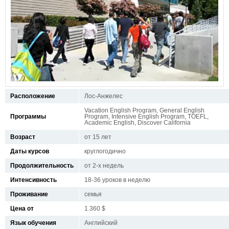
Расположение
Лос-Анжелес
Vacation English Program, General English
Программы
Program, Intensive English Program, TOEFL,
Academic English, Discover California
Возраст
от 15 лет
Даты курсов
круглогодично
Продолжительность
от 2-х недель
Интенсивность
18-36 уроков в неделю
Проживание
семья
Цена от
1.360 $
Язык обучения
Английский