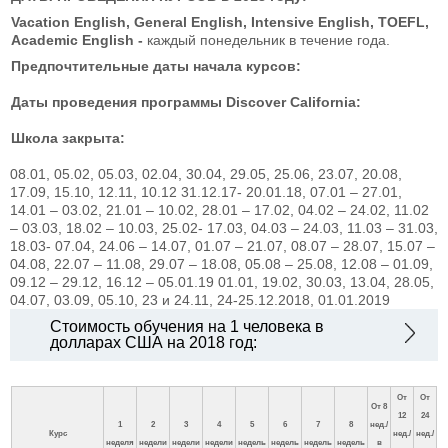
Vacation English, General English, Intensive English, TOEFL,
Academic English -
каждый понедельник в течение года.
Предпочтительные даты начала курсов:
Даты проведения программы Discover California:
Школа закрыта:
08.01, 05.02, 05.03, 02.04, 30.04, 29.05, 25.06, 23.07, 20.08,
17.09, 15.10, 12.11, 10.12
31.12.17- 20.01.18, 07.01 – 27.01,
14.01 – 03.02, 21.01 – 10.02, 28.01 – 17.02, 04.02 – 24.02, 11.02
– 03.03, 18.02 – 10.03, 25.02- 17.03, 04.03 – 24.03, 11.03 – 31.03,
18.03- 07.04, 24.06 – 14.07, 01.07 – 21.07, 08.07 – 28.07, 15.07 –
04.08, 22.07 – 11.08, 29.07 – 18.08, 05.08 – 25.08, 12.08 – 01.09,
09.12 – 29.12, 16.12 – 05.01.19
01.01, 19.02, 30.03, 13.04, 28.05,
04.07, 03.09, 05.10, 23 и 24.11, 24-25.12.2018, 01.01.2019
Стоимость обучения на 1 человека в
долларах США на 2018 год:
От
От
От 8
12
24
1
2
3
4
5
6
7
8
нед./
Курс
нед./
нед./
неделя
недели
недели
недели
недель
недель
недель
недель
в