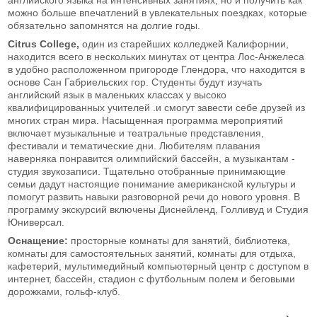
можно больше впечатлений в увлекательных поездках, которые
обязательно запомнятся на долгие годы.
Citrus College,
один из старейших колледжей Калифорнии,
находится всего в нескольких минутах от центра Лос-Анжелеса
в удобно расположенном пригороде Глендора, что находится в
основе Сан Габриельских гор. Студенты будут изучать
английский язык в маленьких классах у высоко
квалифицированных учителей .и смогут завести себе друзей из
многих стран мира. Насыщенная программа мероприятий
включает музыкальные и театральные представления,
фестивали и тематические дни. Любителям плавания
наверняка понравится олимпийский бассейн, а музыкантам -
студия звукозаписи. Тщательно отобранные принимающие
семьи дадут настоящие понимание американской культуры и
помогут развить навыки разговорной речи до новогo уровня. В
программу экскурсий включены Диснейленд, Голливуд и Студия
Юниверсал.
Оснащение:
просторные комнаты для занятий, библиотека,
комнаты для самостоятельных занятий, комнаты для отдыха,
кафетерий, мультимедийный компьютерный центр с доступом в
интернет, бассейн, стадион с футбольным полем и беговыми
дорожками, гольф-клуб.