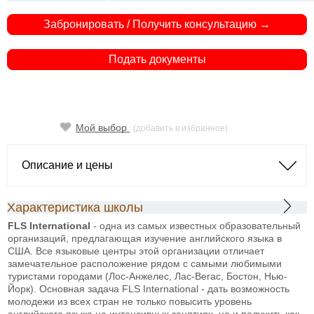
Забронировать / Получить консультацию →
Подать документы
Мой выбор
(добавить в избранное)
Описание и цены
Характеристика школы
FLS International
- одна из самых известных образовательный
организаций, предлагающая изучение английского языка в
США. Все языковые центры этой организации отличает
замечательное расположение рядом с самыми любимыми
туристами городами (Лос-Анжелес, Лас-Вегас, Бостон, Нью-
Йорк). Основная задача FLS International - дать возможность
молодежи из всех стран не только повысить уровень
английского языка на интенсивных занятиях, но и получить как