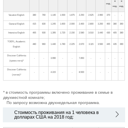
в
в
нед.
нед.
нед.
Vacation English
380
760
1.140
1.500
1.875
2.250
2.625
2.960
370
-
-
General English
415
830
1.245
1.600
2.000
2.400
2.800
3.200
400
380
360
Intensive English
465
930
1.395
1.720
2.150
2.580
3.010
3.440
430
405
380
TOEFL, Academic
480
960
1.440
1.780
2.225
2.670
3.115
3.560
445
435
390
English
Discover California
-
-
3.990
-
-
7.850
-
-
-
-
-
(кроме лета)*
Discover California
-
-
4.315
-
-
8.500
-
-
-
-
-
(летом)*
* в стоимость программы включено проживание в семье в
двухместной комнате;
По запросу возможна двухнедельная программа.
Стоимость проживания на 1 человека в
долларах США на 2018 год: