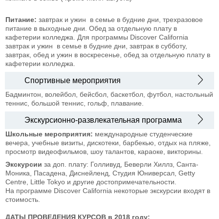
Питание:
завтрак и ужин в семье в будние дни, трехразовое
питание в выходные дни. Обед за отдельную плату в
кафетерии колледжа. Для программы Discover California
завтрак и ужин в семье в будние дни, завтрак в субботу,
завтрак, обед и ужин в воскресенье, обед за отдельную плату в
кафетерии колледжа.
Спортивные мероприятия
Бадминтон, волейбол, бейсбол, баскетбол, футбол, настольный
теннис, большой теннис, гольф, плавание.
Экскурсионно-развлекательная программа
Школьные мероприятия:
международные студенческие
вечера, учебные визиты, дискотеки, барбекью, отдых на пляже,
просмотр видеофильмов, шоу талантов, караоке, викторины.
Экскурсии
за доп. плату: Голливуд, Беверли Хиллз, Санта-
Моника, Пасадена, Диснейленд, Студия Юниверсал, Getty
Centre, Little Tokyo и другие достопримечательности.
На программе Discover California некоторые экскурсии входят в
стоимость.
ДАТЫ ПРОВЕДЕНИЯ КУРСОВ
в 2018 году: