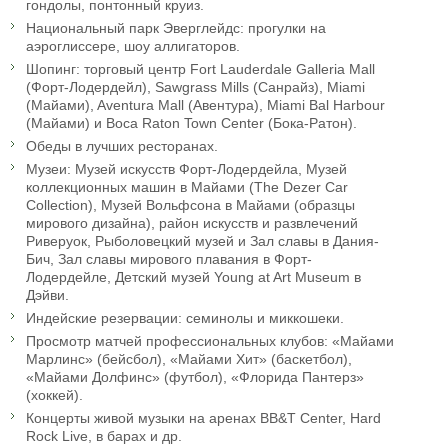
гондолы, понтонный круиз.
Национальный парк Эверглейдс: прогулки на
аэроглиссере, шоу аллигаторов.
Шопинг: торговый центр Fort Lauderdale Galleria Mall
(Форт-Лодердейл), Sawgrass Mills (Санрайз), Miami
(Майами), Aventura Mall (Авентура), Miami Bal Harbour
(Майами) и Boca Raton Town Center (Бока-Ратон).
Обеды в лучших ресторанах.
Музеи: Музей искусств Форт-Лодердейла, Музей
коллекционных машин в Майами (The Dezer Car
Сollection), Музей Вольфсона в Майами (образцы
мирового дизайна), район искусств и развлечений
Риверуок, Рыболовецкий музей и Зал славы в Дания-
Бич, Зал славы мирового плавания в Форт-
Лодердейле, Детский музей Young at Art Museum в
Дэйви.
Индейские резервации: семинолы и миккошеки.
Просмотр матчей профессиональных клубов: «Майами
Марлинс» (бейсбол), «Майами Хит» (баскетбол),
«Майами Долфинс» (футбол), «Флорида Пантерз»
(хоккей).
Концерты живой музыки на аренах BB&T Center, Hard
Rock Live, в барах и др.