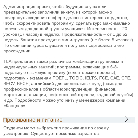
Администрация просит, чтобы будущие слушатели
предварительно заполнили анкету, из которой можно
почерпнуть сведения о сфере деловых интересов студентов,
чтобы скорректировать программу, сделать курс максимально
полезным для данной группы учащихся. Интенсивность – 20
уроков (17 часов) в неделю. Продолжительность – от 1 до 52
недель. Занятия проходят в мини-группах (не более 5 человек).
По окончании курса слушатели получают сертификат о его
прохождении.
TLA предлагает также различные комбинации групповых и
индивидуальных занятий; программы, включающие 6-8-
недельную языковую практику (волонтерские проекты);
подготовку к экзаменам TOEFL, TOEIC, IELTS, FCE, CAE, CPE,
BECV, BECH; английский для специальных нужд (язык для
профессионалов в области юриспруденции, финансов,
маркетинга, авиации, нефтегазовой отрасли, кадровой службы)
и др. Подробности можно уточнить у менеджеров компании
«Канцлер».
Проживание и питание
Студенты могут выбрать тип проживания по своему
усмотрению. Существует несколько вариантов.