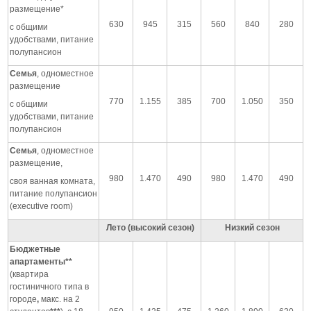
размещение*
630
945
315
560
840
280
с общими
удобствами, питание
полупансион
Семья
, одноместное
размещение
770
1.155
385
700
1.050
350
с общими
удобствами, питание
полупансион
Семья
, одноместное
размещение,
980
1.470
490
980
1.470
490
своя ванная комната,
питание полупансион
(executive room)
Лето (высокий сезон)
Низкий сезон
Бюджетные
апартаменты**
(квартира
гостиничного типа
в
городе
,
макс. на 2