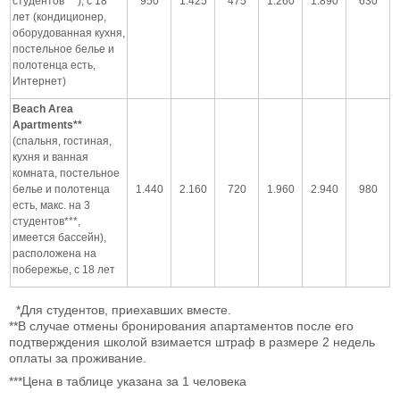
студентов
***
), с 18
950
1.425
475
1.260
1.890
630
лет (кондиционер,
оборудованная кухня,
постельное белье и
полотенца есть,
Интернет)
Beach
Area
Apartments
**
(спальня, гостиная,
кухня и ванная
комната, постельное
белье и полотенца
1.440
2.160
720
1.960
2.940
980
есть, макс. на 3
студентов***,
имеется бассейн),
расположена на
побережье, с 18 лет
*Для студентов, приехавших вместе.
**В случае отмены бронирования апартаментов после его
подтверждения школой взимается штраф в размере 2 недель
оплаты за проживание.
***Цена в таблице указана за 1 человека