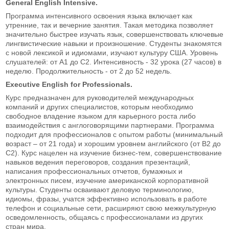
General English Intensive.
Программа интенсивного освоения языка включает как
утренние, так и вечерние занятия. Такая методика позволяет
значительно быстрее изучать язык, совершенствовать ключевые
лингвистические навыки и произношение. Студенты знакомятся
с новой лексикой и идиомами, изучают культуру США. Уровень
слушателей: от А1 до С2. Интенсивность - 32 урока (27 часов) в
неделю. Продолжительность - от 2 до 52 недель.
Executive English for Professionals.
Курс предназначен для руководителей международных
компаний и других специалистов, которым необходимо
свободное владение языком для карьерного роста либо
взаимодействия с англоговорящими партнерами. Программа
подходит для профессионалов с опытом работы (минимальный
возраст – от 21 года) и хорошим уровнем английского (от В2 до
С2). Курс нацелен на изучение бизнес-тем, совершенствование
навыков ведения переговоров, создания презентаций,
написания профессиональных отчетов, бумажных и
электронных писем, изучение американской корпоративной
культуры. Студенты осваивают деловую терминологию,
идиомы, фразы, учатся эффективно использовать в работе
телефон и социальные сети, расширяют свою межкультурную
осведомленность, общаясь с профессионалами из других
стран мира.