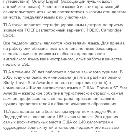
путешествий), Quality English (Ассоциации лучших школ
английского языка). Членство в каждой из этих организаций
свидетельствует, что школа соответствует высоким стандартам
качества, предъявляемым к их участникам.
TLA также является сертифицированным центром по приему
экзаменов TOEFL (электронный вариант), TOEIC, Cambridge
ESOL.
Все педагоги школы являются носителями языка. Для приема
на работу они обязаны иметь степень не ниже бакалавра,
специальные сертификаты в области преподавания
английского языка как иностранного, опыт работы в качестве
педагога ESL.
TLA в течение 20 лет работает в сфере языкового туризма. В
2016 году она была номинирована (в пятый раз) на премию
Study Travel Star Awards и попала в шорт-лист (топ-5) в
номинации «Школа английского языка в США». Премия ST Star
Awards – ежегодное событие в туристической отрасли, самая
важная профессиональная награда, призванная выявить
лучших представителей в области языкового образования.
TLA располагается в безопасном курортном городке Форт-
Лодердейле с населением 165 тысяч человек. Это одно из
самых восхитительных мест в США со 140 километрами
судоходных водных путей и каналов, недаром его называют