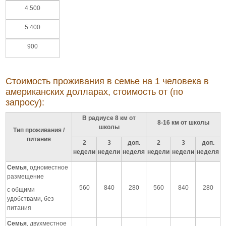
4.500
5.400
900
Стоимость проживания в семье на 1 человека в
американских долларах, стоимость от (по
запросу):
В радиусе 8 км от
8-16 км от школы
школы
Тип проживания /
питания
2
3
доп.
2
3
доп.
недели
недели
неделя
недели
недели
неделя
Семья
, одноместное
размещение
560
840
280
560
840
280
с общими
удобствами, без
питания
Семья
, двухместное