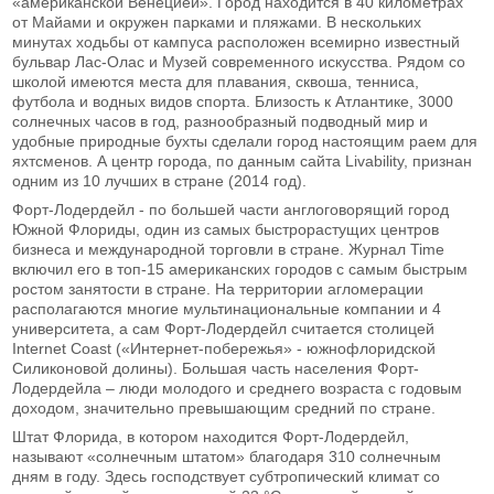
«американской Венецией». Город находится в 40 километрах
от Майами и окружен парками и пляжами. В нескольких
минутах ходьбы от кампуса расположен всемирно известный
бульвар Лас-Олас и Музей современного искусства. Рядом со
школой имеются места для плавания, сквоша, тенниса,
футбола и водных видов спорта. Близость к Атлантике, 3000
солнечных часов в год, разнообразный подводный мир и
удобные природные бухты сделали город настоящим раем для
яхтсменов. А центр города, по данным сайта Livability, признан
одним из 10 лучших в стране (2014 год).
Форт-Лодердейл - по большей части англоговорящий город
Южной Флориды, один из самых быстрорастущих центров
бизнеса и международной торговли в стране. Журнал Time
включил его в топ-15 американских городов с самым быстрым
ростом занятости в стране. На территории агломерации
располагаются многие мультинациональные компании и 4
университета, а сам Форт-Лодердейл считается столицей
Internet Coast («Интернет-побережья» - южнофлоридской
Силиконовой долины). Большая часть населения Форт-
Лодердейла – люди молодого и среднего возраста с годовым
доходом, значительно превышающим средний по стране.
Штат Флорида, в котором находится Форт-Лодердейл,
называют «солнечным штатом» благодаря 310 солнечным
дням в году. Здесь господствует субтропический климат со