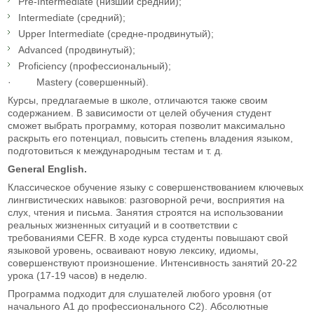
Pre-Intermediate (низший средний);
Intermediate (средний);
Upper Intermediate (средне-продвинутый);
Advanced (продвинутый);
Proficiency (профессиональный);
· Mastery (совершенный).
Курсы, предлагаемые в школе, отличаются также своим
содержанием. В зависимости от целей обучения студент
сможет выбрать программу, которая позволит максимально
раскрыть его потенциал, повысить степень владения языком,
подготовиться к международным тестам и т. д.
General English.
Классическое обучение языку с совершенствованием ключевых
лингвистических навыков: разговорной речи, восприятия на
слух, чтения и письма. Занятия строятся на использовании
реальных жизненных ситуаций и в соответствии с
требованиями CEFR. В ходе курса студенты повышают свой
языковой уровень, осваивают новую лексику, идиомы,
совершенствуют произношение. Интенсивность занятий 20-22
урока (17-19 часов) в неделю.
Программа подходит для слушателей любого уровня (от
начального A1 до профессионального C2). Абсолютные