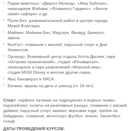
Парки животных: «Джангл Айленд», «Мир бабочек»,
океанариум Майами, «Фламинго Гарденс», «Билли
свамп сафари» и др.
Палм-Бич: развлекательный район в центре города,
Музей Флаглера.
Майами: Майами-Бич, Мидтаун, Винвуд, Брикелл-
авеню.
КиэУэст: плавание с маской, парусный спорт и Дом
Хемингуэя.
Орландо: Всемирный центр отдыха Уолта Диснея, парк
«Острова приключений», студия «Юниверсал»,
океанариум и парк развлечений «Морской мир»,
студия MGM Disney и многие другие парки.
Мыс Канаверал и НАСА.
Багамы: круизы на день и уикенд (от 18 лет).
Спорт
: серфинг, катание на гидроциклах и водных лыжах,
парасейлинг, полеты на реактивных ранцах, плавание с маской,
дайвинг, парусный спорт, каякинг, верховая езда, гребля на
байдарках, плавание, велоспорт, футбол, теннис, баскетбол,
гольф.
ДАТЫ ПРОВЕДЕНИЯ КУРСОВ: