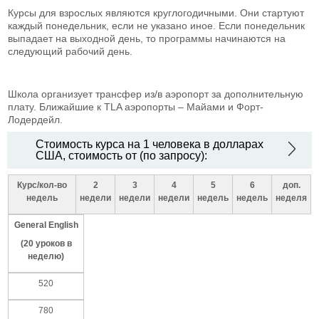
Курсы для взрослых являются круглогодичными. Они стартуют
каждый понедельник, если не указано иное. Если понедельник
выпадает на выходной день, то программы начинаются на
следующий рабочий день.
Школа организует трансфер из/в аэропорт за дополнительную
плату. Ближайшие к TLA аэропорты – Майами и Форт-
Лодердейл.
Стоимость курса на 1 человека в долларах
США, стоимость от (по запросу):
Курс/кол-во
2
3
4
5
6
доп.
недель
недели
недели
недели
недель
недель
неделя
General
English
(20
уроков в
неделю
)
520
780