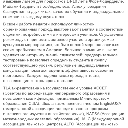
языковые лагеря для подростков 14-18 лет в Форт-Лодердейле,
Майами-Гарденс и Лос-Анджелесе. Успех учреждения
базируется на двух китах: качество обучения и индивидуальное
внимание к каждому слушателю.
В своей работе педагоги используют личностно-
ориентированный подход, выстраивают занятия в соответствии
с целями, потребностями и интересами учеников. Слушателям
рекомендуют принимать активное участие в организуемых
культурных мероприятиях, чтобы в полной мере насладиться
своим пребыванием в Америке. Большое внимание в школе
уделяют мониторингу знаний слушателей: предварительное
тестирование позволяет определить студента в группу
соответствующего уровня, регулярные индивидуальные
консультации помогают оценить эффективность освоения
программы. Каждую неделю также проходят тесты,
позволяющие контролировать знания.
TLA аккредитована на государственном уровне ACCET
(Советом по аккредитации непрерывного образования и
повышения квалификации, признанным Министерством
образования США). Школа также является членом EnglishUSA
(американской ассоциации аккредитованных программ
интенсивного изучения английского языка), NAFSA (Ассоциации
международных деятелей образования), IALC (Международной
ассоциации языковых центров), ALTO (Ассоциации языковых