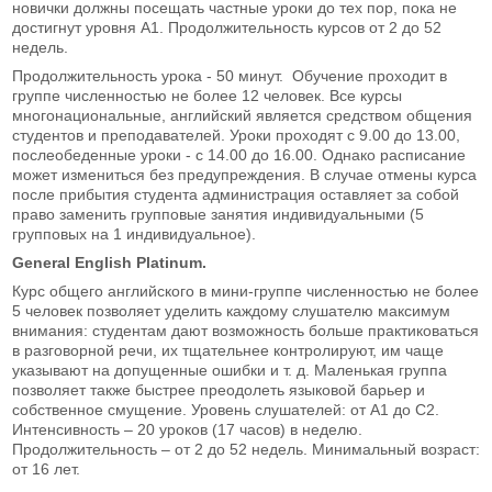
новички должны посещать частные уроки до тех пор, пока не
достигнут уровня A1. Продолжительность курсов от 2 до 52
недель.
Продолжительность урока - 50 минут. Обучение проходит в
группе численностью не более 12 человек. Все курсы
многонациональные, английский является средством общения
студентов и преподавателей. Уроки проходят с 9.00 до 13.00,
послеобеденные уроки - с 14.00 до 16.00. Однако расписание
может измениться без предупреждения. В случае отмены курса
после прибытия студента администрация оставляет за собой
право заменить групповые занятия индивидуальными (5
групповых на 1 индивидуальное).
General English Platinum.
Курс общего английского в мини-группе численностью не более
5 человек позволяет уделить каждому слушателю максимум
внимания: студентам дают возможность больше практиковаться
в разговорной речи, их тщательнее контролируют, им чаще
указывают на допущенные ошибки и т. д. Маленькая группа
позволяет также быстрее преодолеть языковой барьер и
собственное смущение. Уровень слушателей: от А1 до С2.
Интенсивность – 20 уроков (17 часов) в неделю.
Продолжительность – от 2 до 52 недель. Минимальный возраст:
от 16 лет.