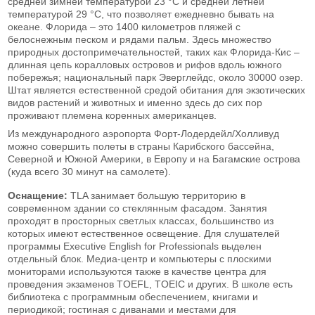
средней зимней температурой 23 °С и средней летней
температурой 29 °С, что позволяет ежедневно бывать на
океане. Флорида – это 1400 километров пляжей с
белоснежным песком и рядами пальм. Здесь множество
природных достопримечательностей, таких как Флорида-Кис –
длинная цепь коралловых островов и рифов вдоль южного
побережья; национальный парк Эверглейдс, около 30000 озер.
Штат является естественной средой обитания для экзотических
видов растений и животных и именно здесь до сих пор
проживают племена коренных американцев.
Из международного аэропорта Форт-Лодердейл/Холливуд
можно совершить полеты в страны Карибского бассейна,
Северной и Южной Америки, в Европу и на Багамские острова
(куда всего 30 минут на самолете).
Оснащение:
TLA занимает большую территорию в
современном здании со стеклянным фасадом. Занятия
проходят в просторных светлых классах, большинство из
которых имеют естественное освещение. Для слушателей
программы Executive English for Professionals выделен
отдельный блок. Медиа-центр и компьютеры с плоскими
мониторами используются также в качестве центра для
проведения экзаменов TOEFL, TOEIC и других. В школе есть
библиотека с программным обеспечением, книгами и
периодикой; гостиная с диванами и местами для