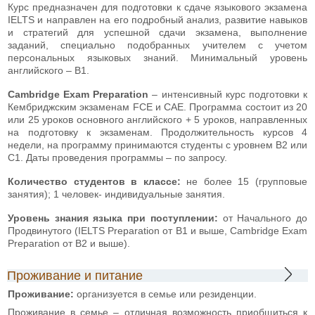
Курс предназначен для подготовки к сдаче языкового экзамена
IELTS и направлен на его подробный анализ, развитие навыков
и стратегий для успешной сдачи экзамена, выполнение
заданий, специально подобранных учителем с учетом
персональных языковых знаний. Минимальный уровень
английского – В1.
Cambridge Exam Preparation
– интенсивный курс подготовки к
Кембриджским экзаменам FCE и CAE. Программа состоит из 20
или 25 уроков основного английского + 5 уроков, направленных
на подготовку к экзаменам. Продолжительность курсов 4
недели, на программу принимаются студенты с уровнем В2 или
С1. Даты проведения программы – по запросу.
Количество студентов в классе:
не более 15 (групповые
занятия); 1 человек- индивидуальные занятия.
Уровень знания языка при поступлении:
от Начального до
Продвинутого (IELTS Preparation от В1 и выше, Cambridge Exam
Preparation от В2 и выше).
Проживание и питание
Проживание:
организуется в семье или резиденции.
Проживание в семье – отличная возможность приобщиться к