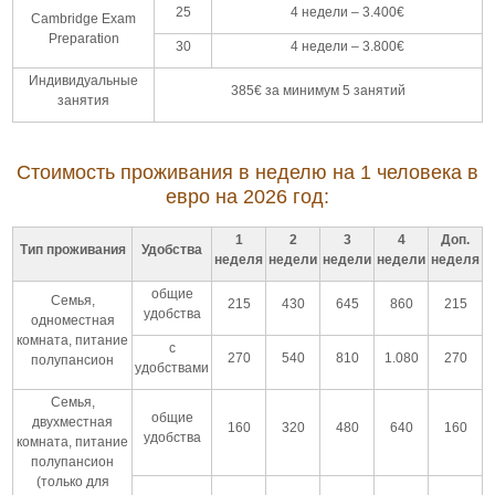
25
4 недели – 3.400€
Cambridge Exam
Preparation
30
4 недели – 3.800€
Индивидуальные
385€ за минимум 5 занятий
занятия
Стоимость проживания в неделю на 1 человека в
евро на 2026 год:
1
2
3
4
Доп.
Тип проживания
Удобства
неделя
недели
недели
недели
неделя
общие
Семья,
215
430
645
860
215
удобства
одноместная
комната, питание
с
270
540
810
1.080
270
полупансион
удобствами
Семья,
общие
двухместная
160
320
480
640
160
удобства
комната, питание
полупансион
(только для