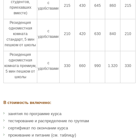
студентов,
с
215
430
645
860
215
приехавших
удобствами
вместе)
Резиденция
одноместная
с
комната
210
420
630
840
210
удобствами
стандарт, 5 мин
пешком от школы
Резиденция
одноместная
с
комната премиум,
330
660
990
1.320
330
удобствами
5 мин пешком от
школы
В стоимость включено:
занятия по программе курса
тестирование и распределение по группам
сертификат по окончании курса
проживание и питание (см. таблицу)