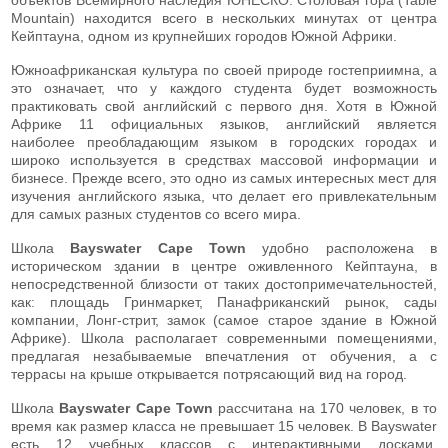
Mountain) находится всего в нескольких минутах от центра
Кейптауна, одном из крупнейших городов Южной Африки.
Южноафриканская культура по своей природе гостеприимна, а
это означает, что у каждого студента будет возможность
практиковать свой английский с первого дня. Хотя в Южной
Африке 11 официальных языков, английский является
наиболее преобладающим языком в городских городах и
широко используется в средствах массовой информации и
бизнесе. Прежде всего, это одно из самых интересных мест для
изучения английского языка, что делает его привлекательным
для самых разных студентов со всего мира.
Школа
Bayswater Cape Town
удобно расположена в
историческом здании в центре оживленного Кейптауна, в
непосредственной близости от таких достопримечательностей,
как: площадь Гринмаркет, Панафриканский рынок, сады
компании, Лонг-стрит, замок (самое старое здание в Южной
Африке). Школа располагает современными помещениями,
предлагая незабываемые впечатления от обучения, а с
террасы на крыше открывается потрясающий вид на город.
Школа
Bayswater Cape Town
рассчитана на 170 человек, в то
время как размер класса не превышает 15 человек. В Bayswater
есть 12 учебных классов с интерактивными досками,