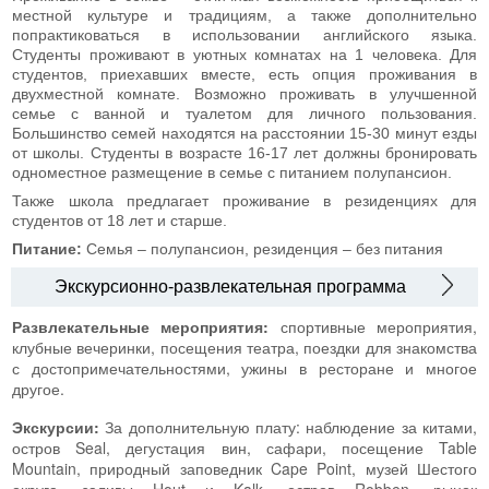
местной культуре и традициям, а также дополнительно
попрактиковаться в использовании английского языка.
Студенты проживают в уютных комнатах на 1 человека. Для
студентов, приехавших вместе, есть опция проживания в
двухместной комнате. Возможно проживать в улучшенной
семье с ванной и туалетом для личного пользования.
Большинство семей находятся на расстоянии 15-30 минут езды
от школы. Студенты в возрасте 16-17 лет должны бронировать
одноместное размещение в семье с питанием полупансион.
Также школа предлагает проживание в резиденциях для
студентов от 18 лет и старше.
Питание:
Семья – полупансион, резиденция – без питания
Экскурсионно-развлекательная программа
Развлекательные мероприятия:
спортивные мероприятия,
клубные вечеринки, посещения театра, поездки для знакомства
с достопримечательностями, ужины в ресторане и многое
другое.
Экскурсии:
За дополнительную плату: наблюдение за китами,
остров Seal, дегустация вин, сафари, посещение Table
Mountain, природный заповедник Cape Point, музей Шестого
округа, заливы Hout и Kalk, остров Robben, рынок