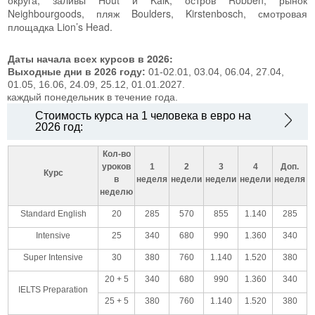
Neighbourgoods, пляж Boulders, Kirstenbosch, смотровая
площадка Lion’s Head.
Даты начала всех курсов в 2026:
Выходные дни в 2026 году:
01-02.01, 03.04, 06.04, 27.04,
01.05, 16.06, 24.09, 25.12, 01.01.2027.
каждый понедельник в течение года.
Стоимость курса на 1 человека в евро на
2026 год:
Кол-во
уроков
1
2
3
4
Доп.
Курс
в
неделя
недели
недели
недели
неделя
неделю
Standard English
20
285
570
855
1.140
285
Intensive
25
340
680
990
1.360
340
Super Intensive
30
380
760
1.140
1.520
380
20 + 5
340
680
990
1.360
340
IELTS Preparation
25 + 5
380
760
1.140
1.520
380