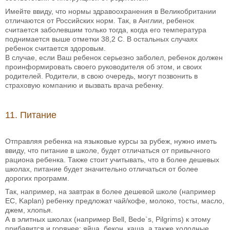
Имейте ввиду, что нормы здравоохранения в Великобритании
отличаются от Российских норм. Так, в Англии, ребенок
считается заболевшим только тогда, когда его температура
поднимается выше отметки 38,2 С. В остальных случаях
ребенок считается здоровым.
В случае, если Ваш ребенок серьезно заболел, ребенок должен
проинформировать своего руководителя об этом, и своих
родителей. Родители, в свою очередь, могут позвонить в
страховую компанию и вызвать врача ребенку.
11. Питание
Отправляя ребенка на языковые курсы за рубеж, нужно иметь
ввиду, что питание в школе, будет отличаться от привычного
рациона ребенка. Также стоит учитывать, что в более дешевых
школах, питание будет значительно отличаться от более
дорогих программ.
Так, например, на завтрак в более дешевой школе (например
EC, Kaplan) ребенку предложат чай/кофе, молоко, тосты, масло,
джем, хлопья.
А в элитных школах (например Bell, Bede`s, Pilgrims) к этому
прибавится и горячее: яйца, бекон, каша, а также холодные