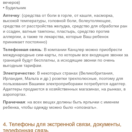
вечеров)
• Будильник
Аптечку
: (средства от боли в горле, от кашля, насморка,
высокой температуры, головной боли, болеутоляющее,
средства от расстройства желудка, средство для обработки ран
и ссадин, ватные тампоны, пластырь, средство против
аллергии, а также те лекарства, которые Ваш ребенок
принимает постоянно)
Телефонная связь
: В компании Канцлер можно приобрести
международные сим-карты, по которым все входящие звонки за
границей будут бесплатны, а исходящие звонки по очень
выгодным тарифам.
Электричество
: В некоторых странах (Великобритания,
Ирландия, Мальта и др.) розетки трехполюсные, поэтому для
пользования Вашими электроприборами потребуется адаптер.
Адаптеры продаются в хозяйственных магазинах, на рынках, в
аэропортах.
Прачечная
: на всех вещах должны быть ярлычки с именем
ребенка, чтобы одежду можно было «опознать».
4. Телефоны для экстренной связи, документы,
телефонная связь