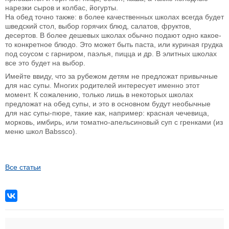
нарезки сыров и колбас, йогурты.
На обед точно также: в более качественных школах всегда будет
шведский стол, выбор горячих блюд, салатов, фруктов,
десертов. В более дешевых школах обычно подают одно какое-
то конкретное блюдо. Это может быть паста, или куриная грудка
под соусом с гарниром, паэлья, пицца и др. В элитных школах
все это будет на выбор.
Имейте ввиду, что за рубежом детям не предложат привычные
для нас супы. Многих родителей интересует именно этот
момент. К сожалению, только лишь в некоторых школах
предложат на обед супы, и это в основном будут необычные
для нас супы-пюре, такие как, например: красная чечевица,
морковь, имбирь, или томатно-апельсиновый суп с гренками (из
меню школ Babssco).
Все статьи