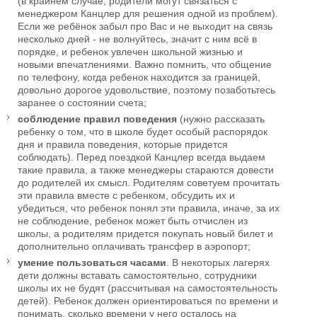
(в крайнем случае, родители могут связаться с
менеджером Канцлер для решения одной из проблем).
Если же ребёнок забыл про Вас и не выходит на связь
несколько дней - не волнуйтесь, значит с ним всё в
порядке, и ребенок увлечен школьной жизнью и
новыми впечатлениями. Важно помнить, что общение
по телефону, когда ребенок находится за границей,
довольно дорогое удовольствие, поэтому позаботьтесь
заранее о состоянии счета;
соблюдение правил поведения
(нужно рассказать
ребенку о том, что в школе будет особый распорядок
дня и правила поведения, которые придется
соблюдать). Перед поездкой Канцлер всегда выдаем
такие правила, а также менеджеры стараются довести
до родителей их смысл. Родителям советуем прочитать
эти правила вместе с ребенком, обсудить их и
убедиться, что ребенок понял эти правила, иначе, за их
не соблюдение, ребенок может быть отчислен из
школы, а родителям придется покупать новый билет и
дополнительно оплачивать трансфер в аэропорт;
умение пользоваться часами
. В некоторых лагерях
дети должны вставать самостоятельно, сотрудники
школы их не будят (рассчитывая на самостоятельность
детей). Ребенок должен ориентироваться по времени и
понимать, сколько времени у него осталось на