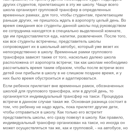
других студентов, прилетающих в эту же школу. Чаще всего
школа организует групповой трансфер в определенных
временных рамках, для того, чтобы студентам, прилетающим
раньше других, не пришлось ждать в аэропорту целый день. Во
время ожидания все студенты данной школы под руководством
ее сотрудника находятся в специально выделенной комнате,
где им предоставляется еда, напитки, развлечения. После того,
как все студенты встречены, представитель школы
сопровождает их в школьный автобус, который уже везет их
непосредственно в школу. Временные рамки группового
трансфера зависят также от того, насколько далеко школа
расположена от аэропорта встречи; так как школам необходимо
рассчитывать время таким образом, чтобы после встречи всех
детей они прибыли в школу в не слишком позднее время, и у
них было время обустроиться и адаптироваться.
Если ребенок прилетает вне временных рамок, обозначенных
школой для группового трансфера, или в другой день, то
организуется индивидуальный трансфер на такси. Процедура
встречи в данном случае такая же. Основная разница состоит в
том, что ребенку не надо ждать, пока прилетят другие дети,
чтобы отправиться в школу. Как только его встретит
представитель школы, его сразу повезут в школу. Как правило,
индивидуальный трансфер организован на такси, но иногда он
может осуществляться так же, как и групповой, - на автобусе, но