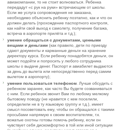
авиакомпании, то не стоит волноваться. Ребенка
передадут «с рук на руки» встречающим от школы.
Если же услуга сопровождения не заказана,
необходимо объяснить ребенку поэтапно, как и что он
должен делать (прохождение паспортного контроля,
как найти свой выход к самолету, получение багажа,
встреча в аэропорте прилёта и т.д.);
умение обращаться с документами, ценными
вещами и деньгами
(как правило, дети по приезду
сдают документы и карманные деньги на хранение
директору курса. Если ребенку понадобятся деньги, он
может подойти и попросить у любого сотрудника
школы о выдаче денег. Паспорт и авиабилет выдаются
за день до вылета или непосредственно перед самим
вылетом в аэропорту);
умение пользоваться телефоном
. Лучше обсудить с
ребенком заранее, как часто Вы будете созваниваться
с ним. Если ребенок звонит Вам по любому мелкому
бытовому поводу (не нравится с кем поселили,
определили не в ту языковую группу и т.д.), имеет
смысл посоветовать ему, чтобы он обращался с такими
просьбами напрямую к своим воспитателям, т.к.
вожатые охотны готовы помочь ребенку, если он
чувствует себя дискомфортно в той или иной ситуации