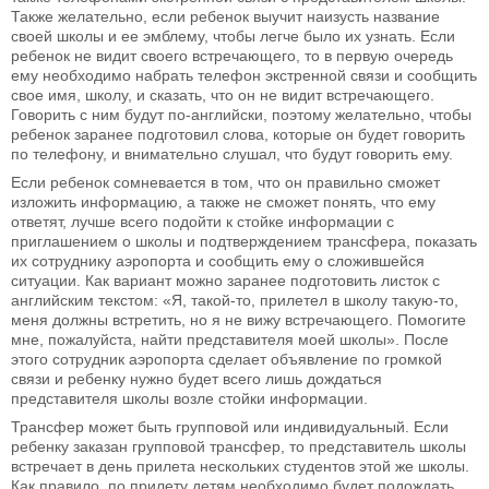
Также желательно, если ребенок выучит наизусть название
своей школы и ее эмблему, чтобы легче было их узнать. Если
ребенок не видит своего встречающего, то в первую очередь
ему необходимо набрать телефон экстренной связи и сообщить
свое имя, школу, и сказать, что он не видит встречающего.
Говорить с ним будут по-английски, поэтому желательно, чтобы
ребенок заранее подготовил слова, которые он будет говорить
по телефону, и внимательно слушал, что будут говорить ему.
Если ребенок сомневается в том, что он правильно сможет
изложить информацию, а также не сможет понять, что ему
ответят, лучше всего подойти к стойке информации с
приглашением о школы и подтверждением трансфера, показать
их сотруднику аэропорта и сообщить ему о сложившейся
ситуации. Как вариант можно заранее подготовить листок с
английским текстом: «Я, такой-то, прилетел в школу такую-то,
меня должны встретить, но я не вижу встречающего. Помогите
мне, пожалуйста, найти представителя моей школы». После
этого сотрудник аэропорта сделает объявление по громкой
связи и ребенку нужно будет всего лишь дождаться
представителя школы возле стойки информации.
Трансфер может быть групповой или индивидуальный. Если
ребенку заказан групповой трансфер, то представитель школы
встречает в день прилета нескольких студентов этой же школы.
Как правило, по прилету детям необходимо будет подождать