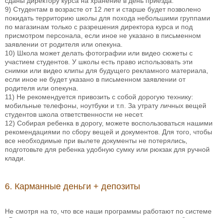
сданы директору курса на хранение в день приезда.
9) Студентам в возрасте от 12 лет и старше будет позволено
покидать территорию школы для похода небольшими группами
по магазинам только с разрешения директора курса и под
присмотром персонала, если иное не указано в письменном
заявлении от родителя или опекуна.
10) Школа может делать фотографии или видео сюжеты с
участием студентов. У школы есть право использовать эти
снимки или видео клипы для будущего рекламного материала,
если иное не будет указано в письменном заявлении от
родителя или опекуна.
11) Не рекомендуется привозить с собой дорогую технику:
мобильные телефоны, ноутбуки и т.п. За утрату личных вещей
студентов школа ответственности не несет.
12) Собирая ребенка в дорогу, можете воспользоваться нашими
рекомендациями по сбору вещей и документов. Для того, чтобы
все необходимые при вылете документы не потерялись,
подготовьте для ребенка удобную сумку или рюкзак для ручной
клади.
6. Карманные деньги + депозиты
Не смотря на то, что все наши программы работают по системе