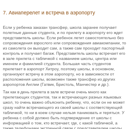
7. Авиаперелет и встреча в аэропорту
Если у ребенка заказан трансфер, школа заранее получает
полетные данные студента, и по прилету в аэропорту его ждет
представитель школы. Если ребенок летит самостоятельно без
сопровождения взрослого или сопровождения авиакомпании, то
из самолета он выходит сам, а также сам проходит паспортный
контроль и получает багаж. Представитель школы встречает его
в зале прилета с табличкой с названием школы, центра или
именем и фамилией студента. Большая часть студентов
прилетает в аэропорт Хитроу, поэтому школы, в основном,
организуют встречу в этом аэропорту, но в зависимости от
расположения школы, возможен также трансфер из других
аэропортов Англии (Гатвик, Бристоль, Манчестер и др.).
Так как в день прилета в зале встречи очень много как
прилетающих студентов, так и встречающих разных языковых
школ, то очень важно объяснить ребенку, что, если он не может
сразу найти встречающего из своей школы с соответствующей
табличкой, то ни в коем случае нельзя паниковать и теряться. У
ребенка с собой должно быть подтверждение от школы с
информацией о том, кто встречает, где, с какой табличкой, а
также телефонами экстренной связи с представителем школы.