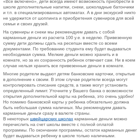
«Все включено», дети всегда имеют возможность приобрести в
школе дополнительные напитки, снеки, шоколадные батончики
и т.п. в специализированных автоматах. А в дни экскурсий никто
не удержится от шоппинга и приобретения сувениров для всей
семьи и своих друзей.
На сувениры и снеки мы рекомендуем давать с собой
карманные деньги из расчета 100 у.е. в неделю. Привезенную
сумму дети должны сдать на ресепшн вместе со всеми
документами. По требованию студента ему будет выдаваться
необходимая сумма. Мелкие деньги можно хранить и в
комнате, но за их сохранность ребенок отвечает сам. Ни в коем
случае нельзя хранить все привезенные деньги в комнате.
Многие родители выдают детям банковские карточки, открытые
в дополнение к своим. В этом случае родители всегда могут
контролировать списание средств, а также могут установить
определенный лимит. Уточните у Вашего банка о возможности
открытия дополнительной карты на ребенка, это очень удобно!
Но помимо банковской карты у ребенка обязательно должна
быть небольшая сумма наличных. Мы рекомендуем давать
карманные деньги сразу в валюте страны.
В некоторых
швейцарских школах
карманные деньги можно
перечислить на счет школы вместе с полной оплатой
программы. По окончании программы, остаток карманных денег
будет выдаваться ребенку в школе только наличными.