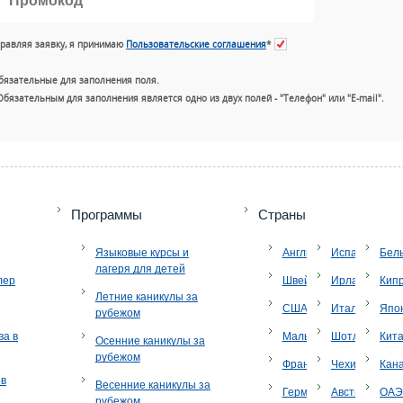
равляя заявку, я принимаю
Пользовательские соглашения
*
бязательные для заполнения поля.
Обязательным для заполнения является одно из двух полей - "Телефон" или "E-mail".
+7 (49
Программы
Страны
Языковые курсы и
Англия
Испания
Бел
лагеря для детей
лер
Швейцария
Ирландия
Кип
Летние каникулы за
США
Италия
Япо
рубежом
ва в
Мальта
Шотландия
Кит
Осенние каникулы за
рубежом
Франция
Чехия
Кан
ов
Весенние каникулы за
Германия
Австрия
ОА
рубежом