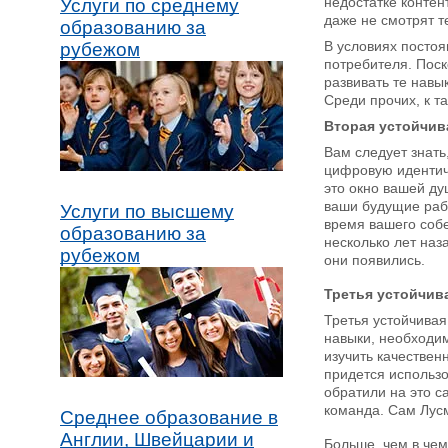
недостатке контен
Услуги по среднему
даже не смотрят 
образованию за
В условиях посто
рубежом
потребителя. Пос
развивать те навы
Среди прочих, к т
Вторая устойчив
Вам следует знать
цифровую идентичн
это окно вашей душ
ваши будущие рабо
Услуги по высшему
время вашего собе
образованию за
несколько лет наз
рубежом
они появились.
Третья устойчив
Третья устойчивая
навыки, необходим
изучить качествен
придется использо
обратили на это 
команда. Сам Лусм
Среднее образование в
Англии, Швейцарии и
Больше, чем в чем