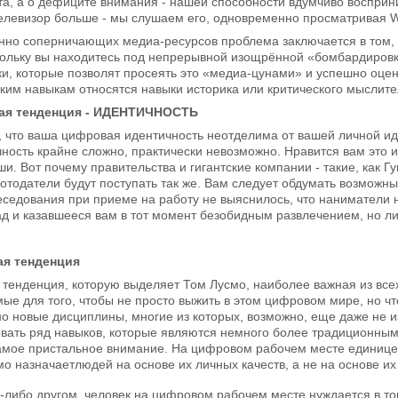
та, а о дефиците внимания - нашей способности вдумчиво воспри
телевизор больше - мы слушаем его, одновременно просматривая 
янно соперничающих медиа-ресурсов проблема заключается в том, 
кольку вы находитесь под непрерывной изощрённой «бомбардиров
ки, которые позволят просеять это «медиа-цунами» и успешно оц
аким навыкам относятся навыки историка или критического мыслите
ая тенденция - ИДЕНТИЧНОСТЬ
, что ваша цифровая идентичность неотделима от вашей личной ид
ость крайне сложно, практически невозможно. Нравится вам это и
и. Вот почему правительства и гигантские компании - такие, как Гу
тодатели будут поступать так же. Вам следует обдумать возможные
седования при приеме на работу не выяснилось, что наниматели н
ад и казавшееся вам в тот момент безобидным развлечением, но ли
ая тенденция
 тенденция, которую выделяет Том Лусмо, наиболее важная из всех
ые для того, чтобы не просто выжить в этом цифровом мире, но ч
но новые дисциплины, многие из которых, возможно, еще даже не 
вать ряд навыков, которые являются немного более традиционными
самое пристальное внимание. На цифровом рабочем месте единицей
о назначаетлюдей на основе их личных качеств, а не на основе их 
-либо другом, человек на цифровом рабочем месте нуждается в том