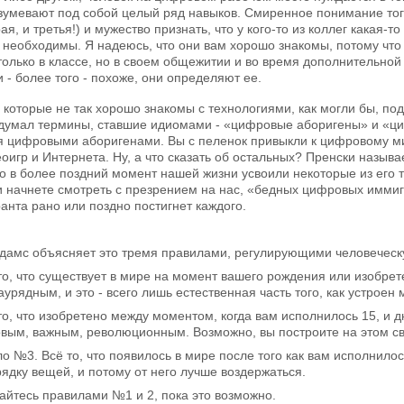
умевают под собой целый ряд навыков. Смиренное понимание того
ая, и третья!) и мужество признать, что у кого-то из коллег какая-т
 необходимы. Я надеюсь, что они вам хорошо знакомы, потому что
е только в классе, но в своем общежитии и во время дополнительной
 - более того - похоже, они определяют ее.
, которые не так хорошо знакомы с технологиями, как могли бы, по
думал термины, ставшие идиомами - «цифровые аборигены» и «циф
я цифровыми аборигенами. Вы с пеленок привыкли к цифровому миру
оигр и Интернета. Ну, а что сказать об остальных? Пренски назы
 в более поздний момент нашей жизни усвоили некоторые из его те
начнете смотреть с презрением на нас, «бедных цифровых иммигра
нта рано или поздно постигнет каждого.
Адамс объясняет это тремя правилами, регулирующими человеческ
о, что существует в мире на момент вашего рождения или изобрете
урядным, и это - всего лишь естественная часть того, как устроен 
о, что изобретено между моментом, когда вам исполнилось 15, и дн
вым, важным, революционным. Возможно, вы построите на этом сво
ло №3. Всё то, что появилось в мире после того как вам исполнило
ядку вещей, и потому от него лучше воздержаться.
ждайтесь правилами №1 и 2, пока это возможно.