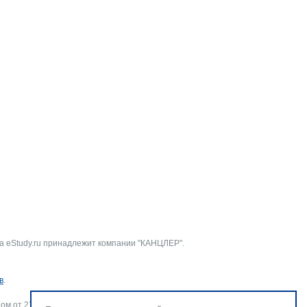
а eStudy.ru принадлежит компании "КАНЦЛЕР".
в
.
ом от 27.07.2006 г. № 152-ФЗ «О персональных данных».