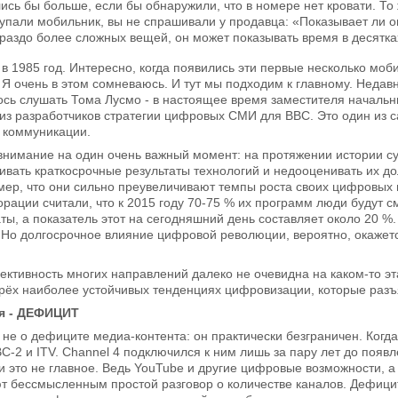
ись бы больше, если бы обнаружили, что в номере нет кровати. То 
упали мобильник, вы не спрашивали у продавца: «Показывает ли о
ораздо более сложных вещей, он может показывать время в десятка
в 1985 год. Интересно, когда появились эти первые несколько мо
? Я очень в этом сомневаюсь. И тут мы подходим к главному. Недав
ось слушать Тома Лусмо - в настоящее время заместителя начальн
из разработчиков стратегии цифровых СМИ для BBC. Это один из 
 коммуникации.
внимание на один очень важный момент: на протяжении истории 
вать краткосрочные результаты технологий и недооценивать их до
ер, что они сильно преувеличивают темпы роста своих цифровых п
ации считали, что к 2015 году 70-75 % их программ люди будут смот
ты, а показатель этот на сегодняшний день составляет около 20 %
. Но долгосрочное влияние цифровой революции, вероятно, окажет
ективность многих направлений далеко не очевидна на каком-то э
трёх наиболее устойчивых тенденциях цифровизации, которые раз
я - ДЕФИЦИТ
 не о дефиците медиа-контента: он практически безграничен. Ког
BC-2 и ITV. Channel 4 подключился к ним лишь за пару лет до поя
 и это не главное. Ведь YouTube и другие цифровые возможности, 
 бессмысленным простой разговор о количестве каналов. Дефицит не