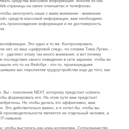
нимать средства массовой информации. Многие из нас
Web-страницы на своих планшетах и телефонах.
чтобы заполучить наше с вами внимание - внимание
кой» средств массовой информации, вам необходимо
енить происхождение информации и ее достоверность.
ля.
ентификации. Это одно и то же. Контролировать
ли нет, но ваш «цифровой след», по словам Тома Лусмо, -
гл - уделяют этому так много внимания, и вот почему
 последствия своего поведения в сети заранее, чтобы во
ашли что-то на Фейсбук - что-то, произошедшее
шившее вас перспектив трудоустройства еще до того, как
. Вы - поколение NEXT, которому предстоит освоить
тобы формировать его. На этом пути вам предстоит
изобретены. Но чтобы делать это эффективно, вам
. Это действительно важно, и я хотел бы, чтобы вы
 производительности является не отдельный человек, а
IT-навыков.
, чтобы выступать как член коллектива. Сотрудничество,