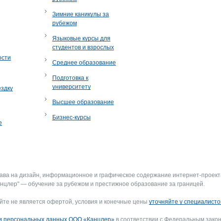
Зимние каникулы за
рубежом
Языковые курсы для
студентов и взрослых
ости
Среднее образование
Подготовка к
университету
ездку
Высшее образование
Бизнес-курсы
е
рава на дизайн, информационное и графическое содержание интернет-проект
нцлер" — обучение за рубежом и престижное образование за границей.
йте не является офертой, условия и конечные цены
уточняйте у специалисто
и персональных данных ООО «Канцлер»
в соответствии с Федеральным закон