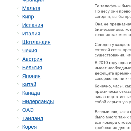
Те телефоны были 
Мальта
По весу они прево
Кипр
сегодня, вы бы пр
Она не предназна
Испания
бизнесменами, кот
Италия
течение как можно
Шотландия
Сегодня у каждого
сотовой связи пр
Чехия
существования, чт
Австрия
В 2010 году одна 
Бельгия
имеет необходимос
дефицита времени,
Япония
совершенно ни к ч
Китай
Конечно, часы, ка
практически отка
Канада
числа портативных
Нидерланды
собой серьезную у
ОАЭ
Вспоминаю, как я 
было много таких 
Таиланд
все номера с ковр
Корея
требование для от