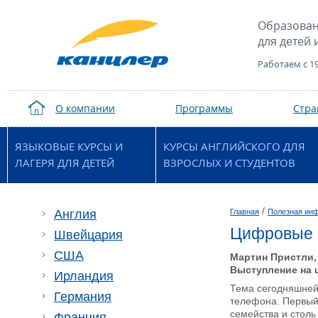
Образован
для детей 
Работаем с 1
О компании
Программы
Стр
ЯЗЫКОВЫЕ КУРСЫ И
КУРСЫ АНГЛИЙСКОГО ДЛЯ
ЛАГЕРЯ ДЛЯ ДЕТЕЙ
ВЗРОСЛЫХ И СТУДЕНТОВ
/
Англия
Главная
Полезная ин
Цифровые 
Швейцария
США
Мартин Пристли,
Выступление на 
Ирландия
Тема сегодняшней 
Германия
телефона. Первый 
семейства и стол
Франция