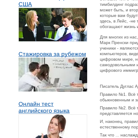
США
тимбилдинг подраз
может быть, и втор
которые вам будут
здесь, в Лейс, -н
обогащают жизнь и
Для многих из нас
Марк Пренски при
ученики - являютс
Стажировка за рубежом
компьютеров, виде
цифровом мире, но
самодовольными и 
цифрового иммигра
Писатель Дуглас 
Правило №1. Всё т
обыкновенным и за
Онлайн тест
Правило №2. Всё т
английского языка
представляется но
И, наконец, прави
естественному пор
Так что ... насла