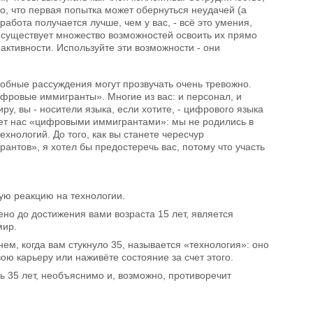
, что первая попытка может обернуться неудачей (а
о работа получается лучше, чем у вас, - всё это умения,
 существует множество возможностей освоить их прямо
 активности. Используйте эти возможности - они
добные рассуждения могут прозвучать очень тревожно.
ровые иммигранты». Многие из вас: и персонал, и
, вы - носители языка, если хотите, - цифрового языка
вает нас «цифровыми иммигрантами»: мы не родились в
хнологий. До того, как вы станете чересчур
нтов», я хотел бы предостеречь вас, потому что участь
ую реакцию на технологии.
но до достижения вами возраста 15 лет, является
мир.
ем, когда вам стукнуло 35, называется «технология»: оно
ю карьеру или наживёте состояние за счет этого.
сь 35 лет, необъяснимо и, возможно, противоречит