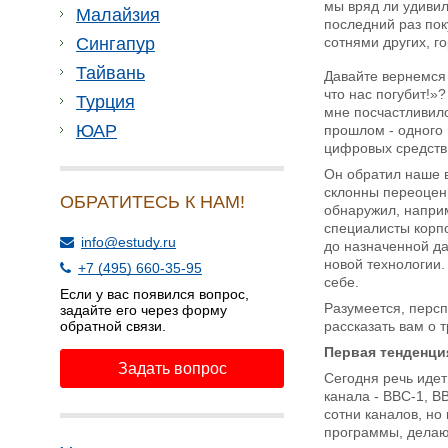
мы вряд ли удивил
Малайзия
последний раз пок
Сингапур
сотнями других, г
Тайвань
Давайте вернемся 
что нас погубит!»
Турция
мне посчастливил
ЮАР
прошлом - одного 
цифровых средств
Он обратил наше 
склонны переоцени
ОБРАТИТЕСЬ К НАМ!
обнаружил, наприм
специалисты корпор
info@estudy.ru
до назначенной да
новой технологии
+7 (495) 660-35-95
себе.
Если у вас появился вопрос,
Разумеется, персп
задайте его через форму
обратной связи.
рассказать вам о 
Первая тенденци
Задать вопрос
Сегодня речь идет
канала - BBC-1, B
сотни каналов, но
программы, делают