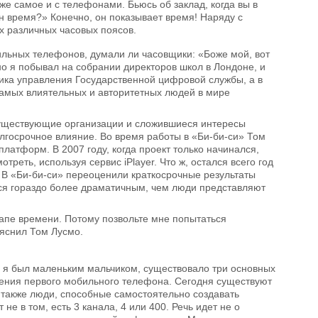
же самое и с телефонами. Бьюсь об заклад, когда вы в
н время?» Конечно, он показывает время! Наряду с
х различных часовых поясов.
бильных телефонов, думали ли часовщики: «Боже мой, вот
но я побывал на собрании директоров школ в Лондоне, и
ика управления Государственной цифровой службы, а в
самых влиятельных и авторитетных людей в мире
существующие организации и сложившиеся интересы
лгосрочное влияние. Во время работы в «Би-би-си» Том
латформ. В 2007 году, когда проект только начинался,
реть, используя сервис iPlayer. Что ж, остался всего год
. В «Би-би-си» переоценили краткосрочные результаты
ся гораздо более драматичным, чем люди представляют
тапе времени. Потому позвольте мне попытаться
ъяснил Том Лусмо.
да я был маленьким мальчиком, существовало три основных
вления первого мобильного телефона. Сегодня существуют
а также люди, способные самостоятельно создавать
 в том, есть 3 канала, 4 или 400. Речь идет не о