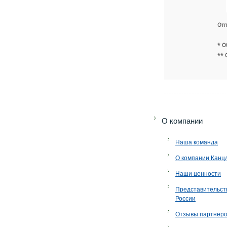
Отп
* О
** 
O компании
Наша команда
О компании Канц
Наши ценности
Представительст
России
Отзывы партнер