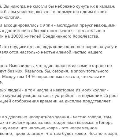
. Вы никогда не смогли бы небрежно сунуть их в карман.
 бы вы увидели, как кто-то пользуется одним из них
ехнология.
ики ассоциировались с яппи - молодыми преуспевающими
 к достижению абсолютного счастья - желательно в
ин на 10000 жителей Соединенного Королевства.
это неудивительно, ведь количество договоров на услуги
 являются настолько неотъемлемой частью нашего
.
ев. Выяснилось, что один человек из семи в стране не
т без них. Казалось бы, сегодня, в эпоху тотального
. Между тем 14 % опрошенных сказали, что часы им
е.
ых людей - в том числе и некоторые из моих коллег -
ее мультифункциональных устройств - и неумолимый рост
нкцией отображения времени на дисплее представляет
имо довольно неопрятного здания - честно говоря, там
ак и ночлег» красовалась горделивая вывеска: «Теперь
ы думаем, что наличие ковра - это непременное
венно, предполагаем, что там будет ковер. Честно говоря,