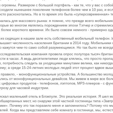
огромны. Размером с большой портфель - как те, что у вас с собой
сходили нынешнее поколение телефонов более чем в 10 раз, и если
осто расхохотались. Но в то время это была «суперсовременная» т
чалась для массового рынка: я помню, что прежде всего мобильн
орые во многом являлись порождением эпохи Тэтчер и стремились
 более короткого времени. Их было совсем немного - примерно од
 из сидящих в нашем зале есть собственный мобильный телефон. И 
евышает численность населения Британии в 2014 году. Мобильники
о кажутся чем-то само собой разумеющимся. Но так было не всегда
исследовательская компания провела опрос полутора тысяч британц
ти в часах. А ведь десятилетиями люди клялись, что просто пропаду
 потребность следить за уходящими минутами велика, как никогда
ему; а среди 15-24-летних молодых людей этот процент вдвое выш
к правило, - монофункциональные устройства. А большинство молод
зались от монофункциональных девайсов. Мы живем в мире все бол
 цифровых продуктов - телефонов, лэптопов, MP3-плееров - с фу
грозу для часовой индустрии.
искал маленький отель в Блэкпуле. Это реальная история. Я шел м
обшарпанных мест, но снаружи этой частной гостиницы типа «Завтр
ами». Почему это так поразило меня и запомнилось? Потому что м
елей. Когда мы представляем себе комнату в гостинице, мы, естест