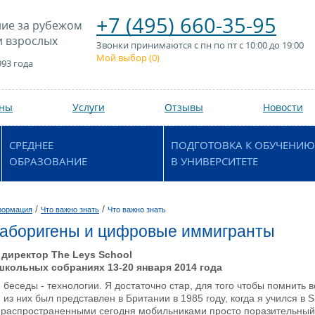
+7 (495) 660-35-95
ие за рубежом
и взрослых
Звонки принимаются с пн по пт с 10:00 до 19:00
Мой выбор (
0
)
993 года
аны
Услуги
Отзывы
Новости
СРЕДНЕЕ
ПОДГОТОВКА К ОБУЧЕНИЮ
ОБРАЗОВАНИЕ
В УНИВЕРСИТЕТЕ
/
/
формация
Что важно знать
Что важно знать
аборигены и цифровые иммигранты
 директор The Leys School
школьных собраниях 13-20 января 2014 года
беседы - технологии. Я достаточно стар, для того чтобы помнить 
из них был представлен в Британии в 1985 году, когда я учился в
ь распространенными сегодня мобильниками просто поразительный