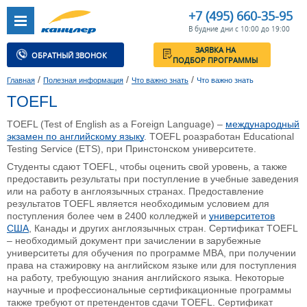
+7 (495) 660-35-95
В будние дни с 10:00 до 19:00
ЗАЯВКА НА
ОБРАТНЫЙ ЗВОНОК
ПОДБОР ПРОГРАММЫ
/
/
/
Главная
Полезная информация
Что важно знать
Что важно знать
TOEFL
TOEFL (Test of English as a Foreign Language) –
международный
экзамен по английскому языку
. TOEFL роазработан Educational
Testing Service (ETS), при Принстонском университете.
Студенты сдают TOEFL, чтобы оценить свой уровень, а также
предоставить результаты при поступление в учебные заведения
или на работу в англоязычных странах. Предоставление
результатов TOEFL является необходимым условием для
поступления более чем в 2400 колледжей и
университетов
США
, Канады и других англоязычных стран. Сертификат TOEFL
– необходимый документ при зачислении в зарубежные
университеты для обучения по программе MBA, при получении
права на стажировку на английском языке или для поступления
на работу, требующую знания английского языка. Некоторые
научные и профессиональные сертификационные программы
также требуют от претендентов сдачи TOEFL. Сертификат