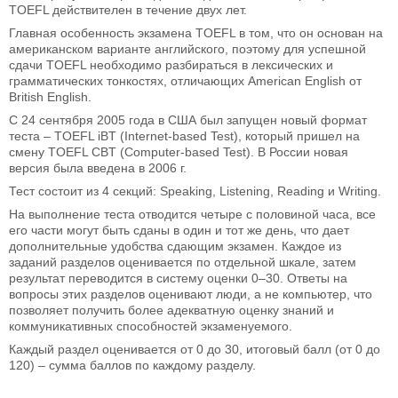
TOEFL действителен в течение двух лет.
Главная особенность экзамена TOEFL в том, что он основан на
американском варианте английского, поэтому для успешной
сдачи TOEFL необходимо разбираться в лексических и
грамматических тонкостях, отличающих American English от
British English.
С 24 сентября 2005 года в США был запущен новый формат
теста – TOEFL iBT (Internet-based Test), который пришел на
смену TOEFL СBT (Computer-based Test). В России новая
версия была введена в 2006 г.
Тест состоит из 4 секций: Speaking, Listening, Reading и Writing.
На выполнение теста отводится четыре с половиной часа, все
его части могут быть сданы в один и тот же день, что дает
дополнительные удобства сдающим экзамен. Каждое из
заданий разделов оценивается по отдельной шкале, затем
результат переводится в систему оценки 0–30. Ответы на
вопросы этих разделов оценивают люди, а не компьютер, что
позволяет получить более адекватную оценку знаний и
коммуникативных способностей экзаменуемого.
Каждый раздел оценивается от 0 до 30, итоговый балл (от 0 до
120) – сумма баллов по каждому разделу.