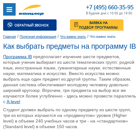
+7 (495) 660-35-95
В будние дни с 10:00 до 19:00
ЗАЯВКА НА
ОБРАТНЫЙ ЗВОНОК
ПОДБОР ПРОГРАММЫ
/
/
/
Главная
Полезная информация
Что важно знать
Что важно знать
Как выбрать предметы на программу IB
Программа IB
предполагает изучение шести предметов,
которые ученик выбирает из шести тематических групп: родной
язык, иностранные языки, гуманитарные науки, естественные
науки, математика и искусство. Вместо искусства можно
выбрать еще один предмет из другой группы. Таким образом,
данная система обеспечивает молодому человеку довольно
широкий кругозор. Впрочем, три предмета на выбор все же
изучаются более углубленно - здесь можно провести параллель
с
A-level
.
Студент должен выбрать по одному предмету из шести групп,
три из которых изучаются на «продвинутом» уровне (Higher
level) в объеме 240 учебных часов и три - на «стандартном»
(Standard level) в объеме 150 часов.