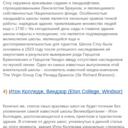
Стоу окружена красивыми садами и ландшафтами,
спроецированными Ланселотом Брауном, и являющимися
собственностью Национального фонда. Особенностью
ландшафта школы также является несколько храмов тонкой
работы: нарядные здания, привлекавшие множество людей
еще с 1730 г. На сегодняшний день сады и главное здание
школы открыты к посещению, что является подтверждением
великолепия школы, являющейся еще и
достопримечательностью для туристов. Школа Стоу была
основана в 1923 году после успешного наследования её
оккупнтами в результате вымирания рода Герцогов
Букингемских и Герцогов Чандос ввиду отсутствия наследников
по муской линии. Один из самых известных выпускников этой
влиятельной школы - основатель известной медиа-компании
The Virgin Group Сэр Ричард Брансон (Sir Richard Branson).
4)
Итон Колледж, Виндзор (Eton College, Windsor)
Конечно же, список смых красивых школ не будет полным без
упоминания самой известной школы Великобритании - Итон
Колледжа, располагающегося в очень приятном и прелестном
здании. В отличие от других школ, упомянутых в данной статье
до этого момента, здания Итон Колледжа изначально строились