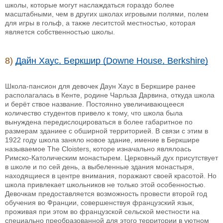
школы, которые могут наслаждаться гораздо более
масштабными, чем в других школах игровыми полями, полем
для игры в гольф, а также леситстой местностью, которая
является собственностью школы.
8)
Дайн Хаус, Беркшир (Downe House, Berkshire)
Школа-пансион для девочек Даун Хаус в Беркшире ранее
располагалась в Кенте, родине Чарльза Дарвина, откуда школа
и берёт ствое название. Постоянно увеличивающееся
количество студентов привело к тому, что школа была
вынуждена передислоцироваться в более габаритное по
размерам зданиее с обширной территорией. В связи с этим в
1922 году школа заняло новое здание, имение в Беркшире
называемое The Cloisters, которе изначально являлоась
Римско-Католическим монастырем. Церковный дух присутствует
в школе и по сей день, а выбеленные здания монастыря,
находящиеся в центре внимания, поражают своей красотой. Но
школа привлекает школьников не только этой особенностью.
Девочкам предоставляется возможность провести второй год
обучения во Франции, совершенствуя французский язык,
проживая при этом во французской сельской местности на
специально преобразованной для этого территории в уютном