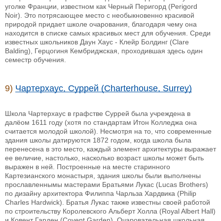
уголке Франции, известном как Черный Перигорд (Perigord
Noir). Это потрясающее место с необыкновенно красивой
природой придает школе очарования, благодаря чему она
находится в списке самых красивых мест для обучения. Среди
известных школьников Даун Хаус - Клейр Болдинг (Clare
Balding), Герцогиня Кембриджская, проходившая здесь один
семестр обучения.
9)
Чартерхаус, Суррей (Charterhouse, Surrey)
Школа Чартерхаус в графстве Суррей была учреждена в
далёом 1611 году (хотя по стандартам Итон Колледжа она
считается молодой школой). Несмотря на то, что современные
здания школы датируются 1872 годом, когда школа была
перенесена в это место, каждый элемент архитектуры выражает
ее величие, настолько, насколько возраст школы может быть
выражен в ней. Построенные на месте старинного
Картезианского монастыря, здания школы были выполнены
прославленнымы мастерами Братьями Лукас (Lucas Brothers)
по дизайну архитектора Филиппа Чарльза Хардвика (Philip
Charles Hardwick). Братья Лукас также известны своей работой
по строительству Королевского Альберт Холла (Royal Albert Hall)
и Ковент Гарден (Covent Garden). Очаровательная школьная