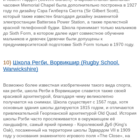
часовня Memorial Chapel была дополнительно построена в 1927
году по дизайну Сэра Гилберта Скотта (Sir Gilbert Scott),
который также известен благодаря дизайну знаменитой
электростанции Battersea Power Station, а также прелестной
красной телефонной будки. Школа принимает только мальчиков
до Sixth Form, в котором далее идет совместное обучение
мальчиков и девочек (девочки были допущены к
предуниверситетской подготовке Sixth Form только в 1970 году.
10)
Школа Регби, Ворвикшир (Rugby School,
Warwickshire)
Возможно более известная изобретением такого вида спорта,
как регби, школа Регби в Ворвикшире славится также своей
красивой архитектурой, благодаря чему великолепно
получается на снимках. Школа существует с 1567 года, хотя
основные здания школы датируются 1815 годом, и отличаются
привлекательной Георгианской архитектурой Old Quad. История
школы Рэгби часто прослеживается в окружающем её
ландшафте, самый яркий пример - Королевский Дуб (King's
Oak), посаженный на территории школы Эдвардом VII в 1909
году у основания знаменитого игрового поля «The Close», на