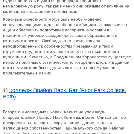
будет проживать и учиться ребёнок, также играют
немаловажную роль, так как именно они оказывают влияние на
мотивацию и настроение школьников.
Красивые окрестности могут быть необыкновенно
воодушевляющими, а для особенно амбициозных школьников
еще и обеспечить подготовку к восприятию условий в
престижных учебных заведениях высшего образования, к
которым относится Оксбридж, в то время как для
неподготовленных к особенностям пребывания в таком
окружении студентов эти условия могут оказаться немного
пугающими. К счастью, в Соединённом Королевстве существует
немало приятных с эстетической точки зрения школ, и в данной
статье мы хотели бы выделить самые, по нашему мнению,
привлекательные из них.
1)
Колледж Прайор Парк, Бат (Prior Park College,
Bath)
Говоря о миловидных школах, нельзя не упомянуть
очаровательный Прайор Парк Колледж в Бате. Считается, что
прекрасные ландшафты, окружающие здание школы и
являющиеся собственностью Национального фонда National
Trust* - работа легендарного ландшафтного дизайнера