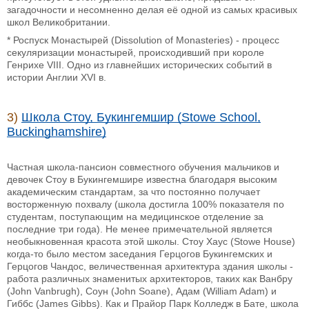
загадочности и несомненно делая её одной из самых красивых
школ Великобритании.
* Роспуск Монастырей (Dissolution of Monasteries) - процесс
секуляризации монастырей, происходивший при короле
Генрихе VIII. Одно из главнейших исторических событий в
истории Англии XVI в.
3)
Школа Стоу, Букингемшир (Stowe School,
Buckinghamshire)
Частная школа-пансион совместного обучения мальчиков и
девочек Стоу в Букингемшире известна благодаря высоким
академическим стандартам, за что постоянно получает
восторженную похвалу (школа достигла 100% показателя по
студентам, поступающим на медицинское отделение за
последние три года). Не менее примечательной является
необыкновенная красота этой школы. Стоу Хаус (Stowe House)
когда-то было местом заседания Герцогов Букингемских и
Герцогов Чандос, величественная архитектура здания школы -
работа различных знаменитых архитекторов, таких как Ванбру
(John Vanbrugh), Соун (John Soane), Адам (William Adam) и
Гиббс (James Gibbs). Как и Прайор Парк Колледж в Бате, школа