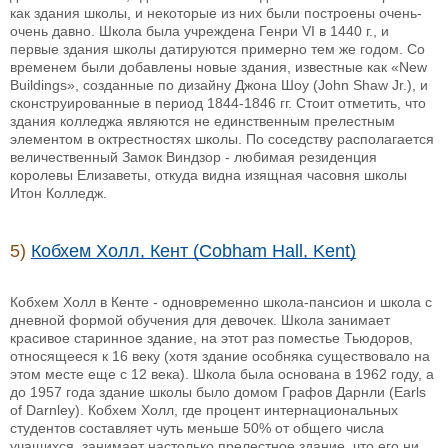
как здания школы, и некоторые из них были построены очень-
очень давно. Школа была учреждена Генри VI в 1440 г., и
первые здания школы датируются примерно тем же годом. Со
временем были добавлены новые здания, известные как «New
Buildings», созданные по дизайну Джона Шоу (John Shaw Jr.), и
сконструированные в период 1844-1846 гг. Стоит отметить, что
здания колледжа являются не единственным прелестным
элементом в октрестностях школы. По соседству располагается
величественный Замок Виндзор - любимая резиденция
королевы Елизаветы, откуда видна изящная часовня школы
Итон Колледж.
5)
Кобхем Холл, Кент (Cobham Hall, Kent)
Кобхем Холл в Кенте - одновременно школа-пансион и школа с
дневной формой обучения для девочек. Школа занимает
красивое старинное здание, на этот раз поместье Тьюдоров,
относящееся к 16 веку (хотя здание особняка существовало на
этом месте еще с 12 века). Школа была основана в 1962 году, а
до 1957 года здание школы было домом Графов Дарнли (Earls
of Darnley). Кобхем Холл, где процент интернациональных
студентов составляет чуть меньше 50% от общего числа
учащихся, занимает настолько прелестное здание, что его ни