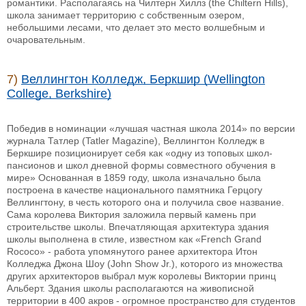
романтики. Располагаясь на Чилтерн Хиллз (the Chiltern Hills),
школа занимает территорию с собственным озером,
небольшими лесами, что делает это место волшебным и
очаровательным.
7)
Веллингтон Колледж, Беркшир (Wellington
College, Berkshire)
Победив в номинации «лучшая частная школа 2014» по версии
журнала Татлер (Tatler Magazine), Веллингтон Колледж в
Беркшире позиционирует себя как «одну из топовых школ-
пансионов и школ дневной формы совместного обучения в
мире» Основанная в 1859 году, школа изначально была
построена в качестве национального памятника Герцогу
Веллингтону, в честь которого она и получила свое название.
Сама королева Виктория заложила первый камень при
строительстве школы. Впечатляющая архитектура здания
школы выполнена в стиле, известном как «French Grand
Rococo» - работа упомянутого ранее архитектора Итон
Колледжа Джона Шоу (John Show Jr.), которого из множества
других архитекторов выбрал муж королевы Виктории принц
Альберт. Здания школы располагаются на живописной
территории в 400 акров - огромное пространство для студентов