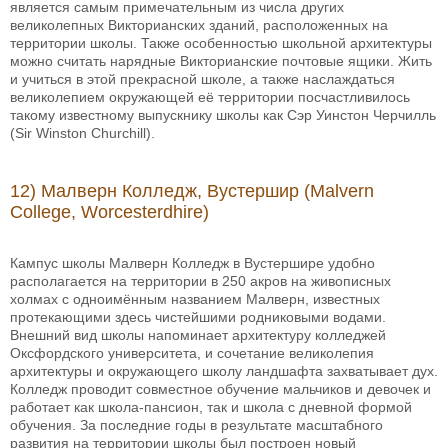
является самым примечательным из числа других
великолепных Викторианских зданий, расположенных на
территории школы. Также особенностью школьной архитектуры
можно считать нарядные Викторианские почтовые ящики. Жить
и учиться в этой прекрасной школе, а также наслаждаться
великолепием окружающей её территории посчастливилось
такому известному выпускнику школы как Сэр Уинстон Черчилль
(Sir Winston Churchill).
12) Малверн Колледж, Вустершир (Malvern
College, Worcesterdhire)
Кампус школы Малверн Колледж в Вустершире удобно
располагается на территории в 250 акров на живописных
холмах с одноимённым названием Малверн, известных
протекающими здесь чистейшими родниковыми водами.
Внешний вид школы напоминает архитектуру колледжей
Оксфордского университета, и сочетание великолепия
архитектуры и окружающего школу ландшафта захватывает дух.
Колледж проводит совместное обучение мальчиков и девочек и
работает как школа-пансион, так и школа с дневной формой
обучения. За последние годы в результате масштабного
развития на территории школы был построен новый