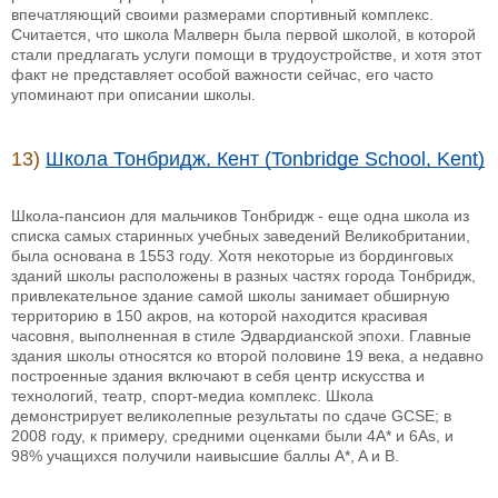
впечатляющий своими размерами спортивный комплекс.
Считается, что школа Малверн была первой школой, в которой
стали предлагать услуги помощи в трудоустройстве, и хотя этот
факт не представляет особой важности сейчас, его часто
упоминают при описании школы.
13)
Школа Тонбридж, Кент (Tonbridge School, Kent)
Школа-пансион для мальчиков Тонбридж - еще одна школа из
списка самых старинных учебных заведений Великобритании,
была основана в 1553 году. Хотя некоторые из бординговых
зданий школы расположены в разных частях города Тонбридж,
привлекательное здание самой школы занимает обширную
территорию в 150 акров, на которой находится красивая
часовня, выполненная в стиле Эдвардианской эпохи. Главные
здания школы относятся ко второй половине 19 века, а недавно
построенные здания включают в себя центр искусства и
технологий, театр, спорт-медиа комплекс. Школа
демонстрирует великолепные результаты по сдаче GCSE; в
2008 году, к примеру, средними оценками были 4А* и 6As, и
98% учащихся получили наивысшие баллы A*, A и B.