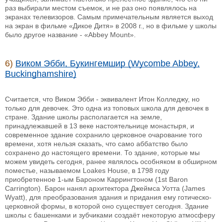
раз выбирали местом съемок, и не раз оно появлялось на
экранах телевизоров. Самым примечательным является выход
на экран в фильме «Дикое Дитя» в 2008 г., но в фильме у школы
было другое название - «Abbey Mount».
6)
Виком Эбби, Букингемшир (Wycombe Abbey,
Buckinghamshire)
Считается, что Виком Эбби - эквивалент Итон Колледжу, но
только для девочек. Это одна из топовых школа для девочек в
стране. Здание школы располагается на земле,
принадлежавшей в 13 веке настоятельнице монастыря, и
современное здание сохранило церковное очарование того
времени, хотя нельзя сказать, что само аббатство было
сохранено до настоящего времени. То здание, которые мы
можем увидеть сегодня, ранее являлось особняком в обширном
поместье, называемом Loakes House, в 1798 году
приобретенное 1-ым Бароном Каррингтоном (1st Baron
Carrington). Барон нанял архитектора Джеймса Уотта (James
Wyatt), для преобразования здания и придания ему готическо-
церковной формы, в которой оно существует сегодня. Здание
школы с башенками и зубчиками создаёт некоторую атмосферу