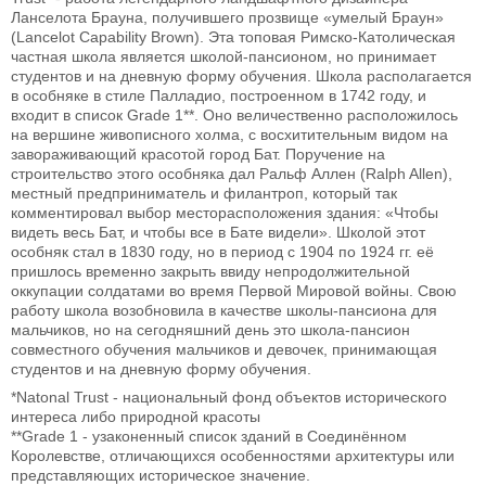
Ланселота Брауна, получившего прозвище «умелый Браун»
(Lancelot Capability Brown). Эта топовая Римско-Католическая
частная школа является школой-пансионом, но принимает
студентов и на дневную форму обучения. Школа располагается
в особняке в стиле Палладио, построенном в 1742 году, и
входит в список Grade 1**. Оно величественно расположилось
на вершине живописного холма, с восхитительным видом на
завораживающий красотой город Бат. Поручение на
строительство этого особняка дал Ральф Аллен (Ralph Allen),
местный предприниматель и филантроп, который так
комментировал выбор месторасположения здания: «Чтобы
видеть весь Бат, и чтобы все в Бате видели». Школой этот
особняк стал в 1830 году, но в период с 1904 по 1924 гг. её
пришлось временно закрыть ввиду непродолжительной
оккупации солдатами во время Первой Мировой войны. Свою
работу школа возобновила в качестве школы-пансиона для
мальчиков, но на сегодняшний день это школа-пансион
совместного обучения мальчиков и девочек, принимающая
студентов и на дневную форму обучения.
*Natonal Trust - национальный фонд объектов исторического
интереса либо природной красоты
**Grade 1 - узаконенный список зданий в Соединённом
Королевстве, отличающихся особенностями архитектуры или
представляющих историческое значение.