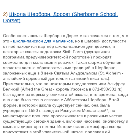
2)
Школа Шерборн, Дорсет (Sherborne School,
Dorset)
Особенность школы Шерборн в Дорсете заключается в том, что
это -
школа-пансион для мальчиков
, но в шаговой доступности
от неё находится партнёр школа-пансион для девочек, и
некоторые классы подготовки Sixth Form (двугодичная
программа предуниверситетской подготовки) проходят
совместно для мальчиков и девочек. Такая форма обучения
является частью образовательных традиций в Шерборне,
заложенных еще в 8 веке Святым Альдхельмом (St. Aldhelm -
английский церковный деятель и латинский писатель).
Примечательно, что по некоторым предположениям Альфред
Великий (Alfred the Great - король Уэссекса в 871-899/901 гг.)
был одним из первых учеников этой школы, в те времена, когда
она еще была тесно связана с Аббатством Шерборн. В той
форме, в которой школа существует сейчас, она была
учреждена в 1550 г. вслед за Роспуском Монастырей*, но
монастырское прошлое прослеживается в различных частях
существующих сегодня зданий, включая часовню, библиотеку и
комнаты директора школы. Историческая атмосфера всегда
присутствует в этой удивительной школе, придавая ей