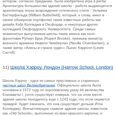
котором, согласно преданию, была изобретена игра в регби.
Архитектура большинства зданий школы - работа выдающегося
архитектора эпохи возрождения готического стиля - Уильяма
Баттерфильда (William Butterfield), который, к слову, имел в
своем обширном портфолио такие известные работы как
дизайн Кэбл Колледжа в Оксфорде, и некоторых других
колледжей Оксфордского Университета. Среди самых
знаменитых выпускников школы такие имена как поэт-
фронтовик Руперт Брук (Rupert Brooke), премьер-министр
военного времени Невилл Чемберлен (Neville Chamberlain), а
также автор «Алисы в стране чудес» Льюис Кэрролл (Lewis
Carroll).
11)
Школа Хэрроу, Лондон (Harrow School, London)
Школа Хэрроу - одна из самых престижных и старинных
частных школ Великобритании
. Официально школа была
основана в 1572 году по королевскому указу её величества
Елизаветы I, (хотя существует поверье, что на этом месте
здание школы находилось еще с 1243 года, что если окажется
правдой, будет означать, что она существует дольше Итон
Колледжа). Впечатляющее главное здание школы, известное
как «Old Schools», выполнено из ярко-красного кирпича, и