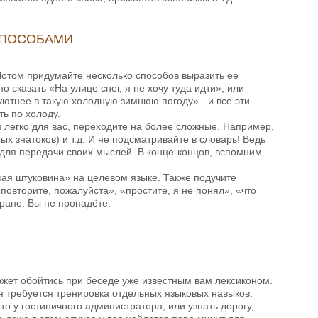
СПОСОБАМИ
отом придумайте несколько способов выразить ее
сказать «На улице снег, я не хочу туда идти», или
уютнее в такую холодную зимнюю погоду» - и все эти
ь по холоду.
м легко для вас, переходите на более сложные. Например,
х знатоков) и т.д. И не подсматривайте в словарь! Ведь
 для передачи своих мыслей. В конце-концов, вспомним
такая штуковина» на целевом языке. Также подучите
овторите, пожалуйста», «простите, я не понял», «что
тране. Вы не пропадёте.
ет обойтись при беседе уже известным вам лексиконом.
я требуется тренировка отдельных языковых навыков.
о у гостиничного администратора, или узнать дорогу,