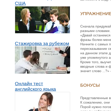
США
УПРАЖНЕНИЕ
Сначала придумай
разными словами. 
«Давай останемся 
фразы более-мене
Стажировка за рубежом
Начните с самых п
пересказывание см
на данном этапе д
уже упомянутого а
Кроме того, выучи
вводные слова и ф
значит слово ...?
Онлайн тест
БОНУСЫ
английского языка
Представленные в
К сожалению, они 
Порой нужно погов