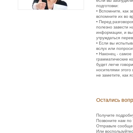
если вы заблудили
подготовки:
• Вспомните, как 
вспомните их во в
• Перед разговоро
полезно завести н
информации, и вы 
утруждаться перев
• Если вы испытыв
вслух или попроси
• Наконец - самое
грамматические ко
будет легче говор
носителями этого 
не заметите, как 
Остались воп
Получите подробн
Позвоните нам по 
Отправьте сообщен
Или воспользуйте