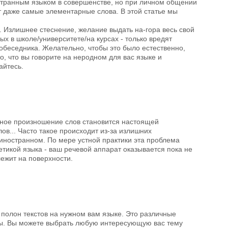
ностранным языком в совершенстве, но при личном общении
т даже самые элементарные слова. В этой статье мы
S. Излишнее стеснение, желание выдать на-гора весь свой
х в школе/университете/на курсах - только вредят
обеседника. Желательно, чтобы это было естественно,
то, что вы говорите на неродном для вас языке и
айтесь.
стное произношение слов становится настоящей
лов... Часто такое происходит из-за излишних
 иностранном. По мере устной практики эта проблема
тикой языка - ваш речевой аппарат оказывается пока не
ежит на поверхности.
т полон текстов на нужном вам языке. Это различные
налы. Вы можете выбрать любую интересующую вас тему