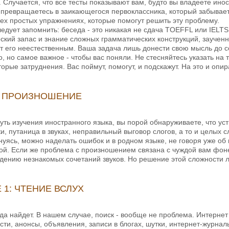
. Случается, что все тесты показывают вам, будто вы владеете и
 превращаетесь в заикающегося первоклассника, который забывае
ех простых упражнениях, которые помогут решить эту проблему.
ледует запомнить: беседа - это никакая не сдача TOEFFL или IELT
кий запас и знание сложных грамматических конструкций, заученны
т его неестественным. Ваша задача лишь донести свою мысль до с
о, но самое важное - чтобы вас поняли. Не стесняйтесь указать на 
орые затруднения. Вас поймут, помогут, и подскажут. На это и опир
: ПРОИЗНОШЕНИЕ
путь изучения иностранного языка, вы порой обнаруживаете, что у
и, путаница в звуках, неправильный выговор слогов, а то и целых с
уясь, можно наделать ошибок и в родном языке, не говоря уже об
ой. Если же проблема с произношением связана с чуждой вам фоне
едению незнакомых сочетаний звуков. Но решение этой сложности л
1: ЧТЕНИЕ ВСЛУХ
егда найдет. В нашем случае, поиск - вообще не проблема. Интерне
вости, анонсы, объявления, записи в блогах, шутки, интернет-жур