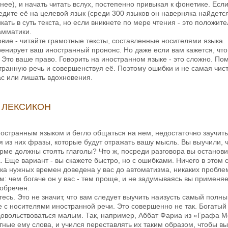
нее), и начать читать вслух, постепенно привыкая к фонетике. Есл
дите её на целевой язык (среди 300 языков он наверняка найдется
кать в суть текста, но если вникнете по мере чтения - это положи
амматики.
вие - читайте грамотные тексты, составленные носителями языка.
енирует ваш иностранный прононс. Но даже если вам кажется, что 
 Это ваше право. Говорить на иностранном языке - это сложно. Пом
транную речь и совершенствуя её. Поэтому ошибки и не самая чист
с или лишать вдохновения.
 ЛЕКСИКОН
остранным языком и бегло общаться на нем, недостаточно заучить
из них фразы, которые будут отражать вашу мысль. Вы выучили, что к
орме должны стоять глаголы? Что ж, посреди разговора вы останов
 Еще вариант - вы скажете быстро, но с ошибками. Ничего в этом с
ка нужных времен доведена у вас до автоматизма, никаких проблем
: чем богаче он у вас - тем проще, и не задумываясь вы применяет
 обречен.
тесь. Это не значит, что вам следует выучить наизусть самый полны
е с носителями иностранной речи. Это совершенно не так. Богатый 
овольствоваться малым. Так, например, Аббат Фариа из «Графа Мо
тные ему слова, и учился переставлять их таким образом, чтобы 