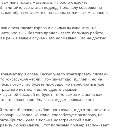
и вам лень искать материалы - просто откройте
), и читайте все статьи подряд. Поначалу совершенно
тельным образом скажется на вашем лексическом запасе и
ваша речь звучит коряво и с сильным акцентом -не
ните, что вы и без того проделываете большую работу,
ая речь в вашем случае - это нормально. Это не должно
 грамматику и слова. Важно умело жонглировать словами,
онструкция «если....то» звучит как «if...then», но не
итесь, потому что будете лихорадочно перебирать в уме
трашного нет, если вы не сдаете экзамен.
 с устной беседой не будет. То же самое и с активным
е его в разговоре. Если за каждым словом лезть в
й толковый словарь выбранного языка, а до этого нечего и
словарный запас, конечно, способствует разговору, но
нте-Кристо» учил в тюрьме новогреческий язык -
выразить любую мысль. Этот полезный пример заслуживает