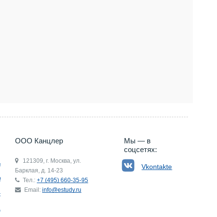
5) 660-35-95
ООО Канцлер
Мы — в
соцсетях:
121309, г. Москва, ул.
ьгия
Vkontakte
Барклая, д. 14-23
р
Тел.:
+7 (495) 660-35-95
Email:
info@estudy.ru
ния
ай