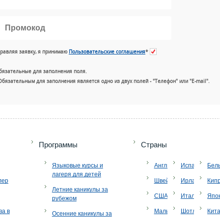
равляя заявку, я принимаю
Пользовательские соглашения
*
бязательные для заполнения поля.
Обязательным для заполнения является одно из двух полей - "Телефон" или "E-mail".
+7 (49
Программы
Страны
Языковые курсы и
Англия
Испания
Бел
лагеря для детей
лер
Швейцария
Ирландия
Кип
Летние каникулы за
США
Италия
Япо
рубежом
ва в
Мальта
Шотландия
Кит
Осенние каникулы за