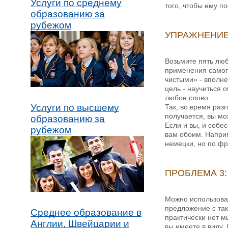
Услуги по среднему
того, чтобы ему п
образованию за
рубежом
УПРАЖНЕНИЕ
Возьмите пять люб
применения самого
чистыми» - вполне
цель - научиться 
любое слово.
Услуги по высшему
Так, во время раз
получается, вы мож
образованию за
Если и вы, и собе
рубежом
вам обоим. Наприм
немецки, но по фр
ПРОБЛЕМА 3:
Можно использоват
предложение с так
Среднее образование в
практически нет м
Англии, Швейцарии и
вы имеете в виду.