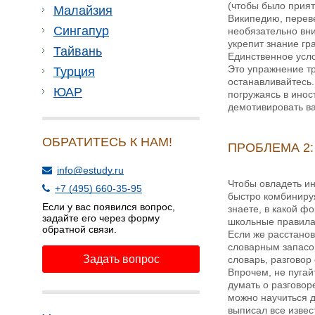
(чтобы было прият
Малайзия
Википедию, переве
Сингапур
необязательно вни
укрепит знание гр
Тайвань
Единственное усло
Это упражнение тр
Турция
останавливайтесь.
ЮАР
погружаясь в инос
демотивировать ва
ОБРАТИТЕСЬ К НАМ!
ПРОБЛЕМА 2:
info@estudy.ru
Чтобы овладеть ин
+7 (495) 660-35-95
быстро комбинируя 
Если у вас появился вопрос,
знаете, в какой ф
задайте его через форму
школьные правила.
обратной связи.
Если же расстанов
словарным запасом
Задать вопрос
словарь, разговор
Впрочем, не пугай
думать о разговор
можно научиться д
выписал все извес