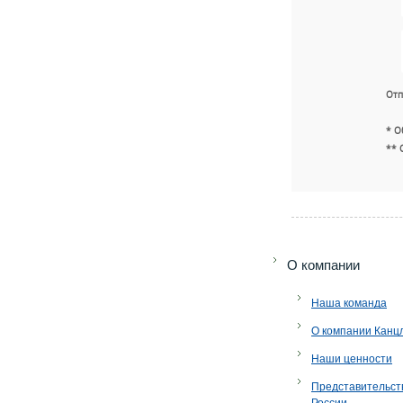
Отп
* О
** 
O компании
Наша команда
О компании Канц
Наши ценности
Представительст