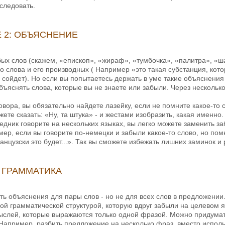
оследовать.
 2: ОБЪЯСНЕНИЕ
ых слов (скажем, «епископ», «жираф», «тумбочка», «палитра», «ш
 слова и его производных ( Например «это такая субстанция, кот
 сойдет). Но если вы попытаетесь держать в уме такие объяснения 
объяснять слова, которые вы не знаете или забыли. Через нескольк
говора, вы обязательно найдете лазейку, если не помните какое-то 
ете сказать: «Ну, та штука» - и жестами изобразить, какая именно.
седник говорите на нескольких языках, вы легко можете заменить заб
ер, если вы говорите по-немецки и забыли какое-то слово, но пом
анцузски это будет...». Так вы сможете избежать лишних заминок и
 ГРАММАТИКА
ь объяснения для пары слов - но не для всех слов в предложении.
ой грамматической структурой, которую вдруг забыли на целевом 
ыслей, которые выражаются только одной фразой. Можно придумать 
 Например, разбить предложение на несколько фраз, вместо исполь