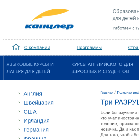
Образован
для детей 
Работаем с 1
О компании
Программы
Стр
ЯЗЫКОВЫЕ КУРСЫ И
КУРСЫ АНГЛИЙСКОГО ДЛЯ
ЛАГЕРЯ ДЛЯ ДЕТЕЙ
ВЗРОСЛЫХ И СТУДЕНТОВ
/
Англия
Главная
Полезная ин
Три РАЗРУ
Швейцария
США
Если бы изучение 
кто учат иностран
Ирландия
течение, призванн
Германия
новичка. Да и как 
Для того, чтобы б
Франция