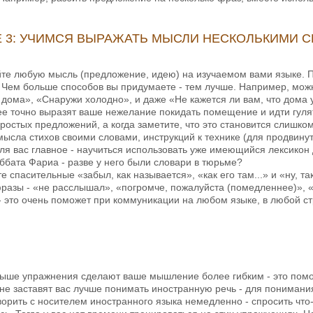
 3: УЧИМСЯ ВЫРАЖАТЬ МЫСЛИ НЕСКОЛЬКИМИ 
те любую мысль (предложение, идею) на изучаемом вами языке. П
Чем больше способов вы придумаете - тем лучше. Например, можно 
дома», «Снаружи холодно», и даже «Не кажется ли вам, что дома 
е точно выразят ваше нежелание покидать помещение и идти гулят
ростых предложений, а когда заметите, что это становится слишко
ысла стихов своими словами, инструкций к технике (для продвинуты
ля вас главное - научиться использовать уже имеющийся лексикон
ббата Фариа - разве у него были словари в тюрьме?
те спасительные «забыл, как называется», «как его там...» и «ну, 
разы - «не расслышал», «погромче, пожалуйста (помедленнее)», «п
» - это очень поможет при коммуникации на любом языке, в любой с
ыше упражнения сделают ваше мышление более гибким - это помож
не заставят вас лучше понимать иностранную речь - для понимани
орить с носителем иностранного языка немедленно - спросить что-т