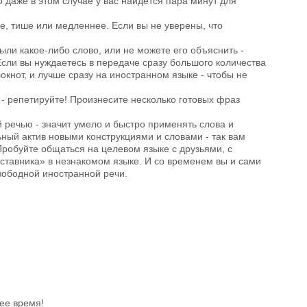
о даже в этом случае у вас найдется пара минут для
че, тише или медленнее. Если вы не уверены, что
были какое-либо слово, или не можете его объяснить -
Если вы нуждаетесь в передаче сразу большого количества
окнот, и лучше сразу на иностранном языке - чтобы не
 - репетируйте! Произнесите несколько готовых фраз
й речью - значит умело и быстро применять слова и
ный актив новыми конструкциями и словами - так вам
 Пробуйте общаться на целевом языке с друзьями, с
аставника» в незнакомом языке. И со временем вы и сами
свободной иностранной речи.
ее время!