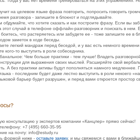
сь. Тогда у вас нет времени тренироваться на этих упражнениях. Н
звучит на целевом языке фраза повторить, попросить говорить гром
ремя разговора - запишите в блокнот и подглядывайте.
м обдумайте, что хотите сказать и как построите фразу. Если вы за
а этот случай в телефоне оффлайн-разговорник и поискать в нем. 
боитесь, что растеряетесь или забудете ее - тоже запишите ее в бл
одом заметок в ходе беседы.
аете легкий мандраж перед беседой, и у вас есть немного времени
те кого-то выступить в роли собеседника.
 банальное: Чем больше практики - тем лучше! Владеть разговорно
нструкции для выражения своих мыслей. Расширяйте свой вербаль
ить. А без практики активы будут пополняться намного медленнее.
языка - последним будет даже лестно выступить в роли некоего «н
языковой барьер будет разрушен, и перед вами откроется простор 
росы?
ую консультацию у экспертов компании «Канцлер» прямо сейчас!
телефону: +7 (495) 660-35-95
ие на почту: info@estudy.ru
сь формой ниже -
оставьте заявку
, и мы свяжемся с вами в ближайш