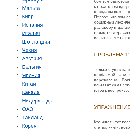
бояться разговора
с носителем вдруг
Мальта
поведаем вам о тр
Кипр
Первое, что вам с
обширный лексичес
Испания
разговору и делаю
грамотно и красив
Италия
испытываете некот
Шотландия
Чехия
ПРОБЛЕМА 1
Австрия
Бельгия
Только ступив на 
проблемой: запинк
Япония
переживаний. Волн
Китай
исчезает сама соб
готов к воспроизв
Канада
Нидерланды
УПРАЖНЕНИЕ 
ОАЭ
Таиланд
Кто ищет - тот вс
Корея
статьи, книги, но