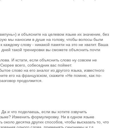
ампунь») и объясните на целевом языке их значение, без
орую мы наносим в душе на голову, чтобы волосы были
к каждому слову - никакой памяти на это не хватит. Ваша
о дней такой тренировки вы сможете объяснить почти
слова. И кстати, если объяснить слово ну совсем не
 Скорее всего, собеседник вас поймет.
ытое слово на его аналог из другого языка, известного
ните его на французском, скажите «Не помню, как по-
 разговор продолжится.
 Да и что поделаешь, если вы хотите озвучить
языке? Изменить формулировку. Ни в одном языке
около десятка других способов, чтобы высказать то, что
зования одного слова, применять синонимы и т.д.