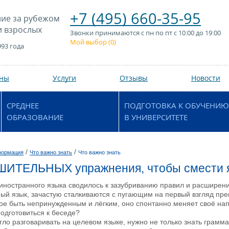
+7 (495) 660-35-95
ие за рубежом
и взрослых
Звонки принимаются с пн по пт с 10:00 до 19:00
Мой выбор (
0
)
993 года
аны
Услуги
Отзывы
Новости
СРЕДНЕЕ
ПОДГОТОВКА К ОБУЧЕНИЮ
ОБРАЗОВАНИЕ
В УНИВЕРСИТЕТЕ
/
/
формация
Что важно знать
Что важно знать
ШИТЕЛЬНЫХ упражнения, чтобы смести 
иностранного языка сводилось к зазубриванию правил и расширени
ный язык, зачастую сталкиваются с пугающим на первый взгляд преп
ое быть непринужденным и лёгким, оно спонтанно меняет своё нап
подготовиться к беседе?
егло разговаривать на целевом языке, нужно не только знать грамма