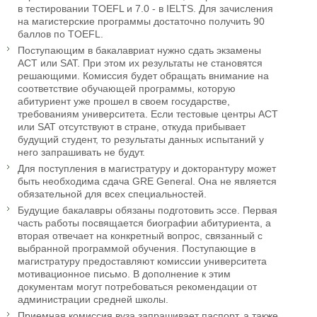
в тестировании TOEFL и 7.0 - в IELTS. Для зачисления
на магистерские программы достаточно получить 90
баллов по TOEFL.
Поступающим в бакалавриат нужно сдать экзамены
ACT или SAT. При этом их результаты не становятся
решающими. Комиссия будет обращать внимание на
соответствие обучающей программы, которую
абитуриент уже прошел в своем государстве,
требованиям университета. Если тестовые центры ACT
или SAT отсутствуют в стране, откуда прибывает
будущий студент, то результаты данных испытаний у
него запрашивать не будут.
Для поступления в магистратуру и докторантуру может
быть необходима сдача GRE General. Она не является
обязательной для всех специальностей.
Будущие бакалавры обязаны подготовить эссе. Первая
часть работы посвящается биографии абитуриента, а
вторая отвечает на конкретный вопрос, связанный с
выбранной программой обучения. Поступающие в
магистратуру предоставляют комиссии университета
мотивационное письмо. В дополнение к этим
документам могут потребоваться рекомендации от
администрации средней школы.
Приемная комиссия вуза запрашивает паспорт, а также