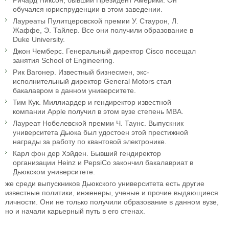
Ричард Никсон, бывший Президент Америки. Он
обучался юриспруденции в этом заведении.
Лауреаты Пулитцеровской премии У. Стаурон, Л.
Жаффе, Э. Тайлер. Все они получили образование в
Duke University.
Джон Чемберс. Генеральный директор Cisco посещал
занятия School of Engineering.
Рик Вагонер. Известный бизнесмен, экс-
исполнительный директор General Motors стал
бакалавром в данном университете.
Тим Кук. Миллиардер и гендиректор известной
компании Apple получил в этом вузе степень MBA.
Лауреат Нобелевской премии Ч. Таунс. Выпускник
университета Дьюка был удостоен этой престижной
награды за работу по квантовой электронике.
Карл фон дер Хэйден. Бывший гендиректор
организации Heinz и PepsiCo закончил бакалавриат в
Дьюкском университете.
же среди выпускников Дьюкского университета есть другие
известные политики, инженеры, ученые и прочие выдающиеся
личности. Они не только получили образование в данном вузе,
но и начали карьерный путь в его стенах.