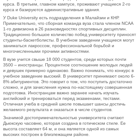
курса. В третьем, главном кампусе, проживают учащиеся 2-го
курса и базируются административные здания.
У Duke University есть подразделения в Малайзии и КНР.
Примечательно, что сборная команда вуза стала членом NCAA
1-го дивизиона в 26 разновидностях спортивных дисциплин.
Традиционно большое количество побед университету приносят
студенты-баскетболисты. В учебном заведении учащиеся могут
заниматься лакроссом, профессиональной борьбой и
многочисленными прочими активностями.
В вузе учится свыше 18 000 студентов, среди которых почти
3500 – иностранцы. Процентное соотношение молодых людей
и девушек примерно одинаково. Важно понимать, что конкурс в
учебное заведение высокий. В университет принимают около 6-
8% абитуриентов. Это говорит о том, что поступить достаточно
сложно, и для зачисления нужна по-настоящему совершенная
подготовка. Иностранцам важно заранее начать изучать
английский и тренироваться перед экзаменами, тестами.
Отличная учеба в средней школе повышает шансы достичь
желаемого результата и оказаться в числе студентов.
Значимой достопримечательностью университета считают
Дьюкскую часовню, которая создана в готическом стиле. Ее
высота составляет 64 м, и она является одной из самых
высоких построек в близлежащем районе.