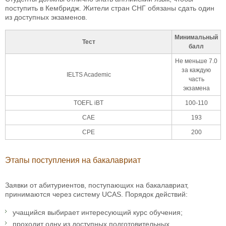
поступить в Кембридж. Жители стран СНГ обязаны сдать один
из доступных экзаменов.
Минимальный
Тест
балл
Не меньше 7.0
за каждую
IELTS Academic
часть
экзамена
TOEFL iBT
100-110
CAE
193
CPE
200
Этапы поступления на бакалавриат
Заявки от абитуриентов, поступающих на бакалавриат,
принимаются через систему UCAS. Порядок действий:
учащийся выбирает интересующий курс обучения;
проходит одну из доступных подготовительных