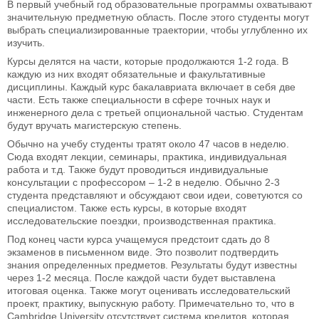
В первый учебный год образовательные программы охватывают
значительную предметную область. После этого студенты могут
выбрать специализированные траектории, чтобы углубленно их
изучить.
Курсы делятся на части, которые продолжаются 1-2 года. В
каждую из них входят обязательные и факультативные
дисциплины. Каждый курс бакалавриата включает в себя две
части. Есть также специальности в сфере точных наук и
инженерного дела с третьей опциональной частью. Студентам
будут вручать магистерскую степень.
Обычно на учебу студенты тратят около 47 часов в неделю.
Сюда входят лекции, семинары, практика, индивидуальная
работа и т.д. Также будут проводиться индивидуальные
консультации с профессором – 1-2 в неделю. Обычно 2-3
студента представляют и обсуждают свои идеи, советуются со
специалистом. Также есть курсы, в которые входят
исследовательские поездки, производственная практика.
Под конец части курса учащемуся предстоит сдать до 8
экзаменов в письменном виде. Это позволит подтвердить
знания определенных предметов. Результаты будут известны
через 1-2 месяца. После каждой части будет выставлена
итоговая оценка. Также могут оценивать исследовательский
проект, практику, выпускную работу. Примечательно то, что в
Cambridge University отсутствует система кредитов, которая