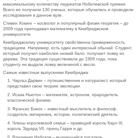
максимальному количеству лауреатов Нобелевской премии.
Всего ее получили 130 ученых, которые обучались и проводили
исследования в данном вузе.
Стивен Хокинг – космолог и популярный физик-теоретик – до
2009 года преподавал математику в Кембриджском
университете.
Кембриджскому университету свойственна приверженность
традициям. Например, есть один интересный обычай. Студент,
который получил наиболее низкий балл, получает ложку из
дерева. Эта традиция существовала до 1909 года, пока
студенту не выдали ложку величиной с весло.
Самые известные выпускники Кембриджа:
Чарльз Дарвин – путешественник и натуралист, который
представил свою теорию эволюции.
Исаак Ньютон – математик, астроном, прародитель
классической физики.
Фрэнсис Бэкон – известный мыслитель и философ,
создатель эмпиризма, историк, политический деятель.
Члены королевской семьи – правящий король Карл III,
король Эдуард VII, принц Гарри и др.
Владимир Набоков – выдающийся писатель.