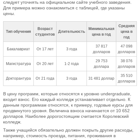
следует уточнять на официальном сайте учебного заведения.
Для примера можно ознакомиться с таблицей, где указаны
цены.
Средняя
Возраст
Минимальная
Тип обучения
Длительность
цена в
студентов
цена в год
год
37 817
47 098
Бакалавриат
От 17 лет
3 года
долларов
долларов
29 753
38 076
Магистратура
От 20 лет
1-2 года
доллара
долларов
35 510
Докторантура
От 21 года
3 года
31 481 доллар
долларов
В цену программ, которые относятся к уровню undergraduate,
входит взнос. Его каждый колледж устанавливает отдельно. К
данным программам относятся, к примеру, годовые курсы для
продвинутого уровня. Величина взноса начинается от 10 652
долларов. Наиболее дорогостоящим считается Королевский
колледж.
Также учащийся обязательно должен покрыть другие расходы,
например, стоимость проезда, питания, проживания в