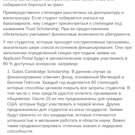
собираются бороться за грант.
Преимущественно стипендии рассчитаны на докторантуру и
магистратуру. Если студент собирается учиться на
бакалавриате, ему следует присмотреться к стипендии под
названием Trust Scholarship. При ее предоставлении
обязательно учитывают финансовые возможности абитуриента.
У тех студентов, которые проходят постдипломные программы,
значительно шире список источников финансирования. Они при
заполнении определенной секции при подаче заявки на
Applicant Portal будут в автоматическом порядке участвовать в
80 % доступных конкурсов, например:
Gates Cambridge Scholarship. В данном случае за
финансирование отвечает фонд, основанный Мелиндой и
Биллом Гейтсом. Каждый год выделяется 80 стипендий,
которые способны целиком покрыть все затраты студентов. В
том числе с этих средств удастся оплатить проживание в
общежитии. Около 25 из них предназначены для граждан
США, которые будут участвовать в первой волне. Другие
предназначены для студентов из иных государств. Заявки
будут приняты от тех кандидатов, которые отличаются
успешностью и желанием работать в области науки. Важно
также продемонстрировать отличные знания и лидерские
способности.