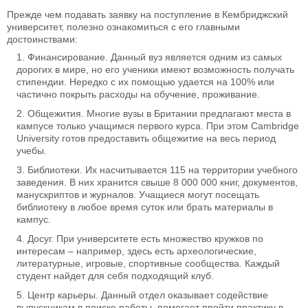
Прежде чем подавать заявку на поступление в Кембриджский
университет, полезно ознакомиться с его главными
достоинствами:
Финансирование. Данный вуз является одним из самых
дорогих в мире, но его ученики имеют возможность получать
стипендии. Нередко с их помощью удается на 100% или
частично покрыть расходы на обучение, проживание.
Общежития. Многие вузы в Британии предлагают места в
кампусе только учащимся первого курса. При этом Cambridge
University готов предоставить общежитие на весь период
учебы.
Библиотеки. Их насчитывается 115 на территории учебного
заведения. В них хранится свыше 8 000 000 книг, документов,
манускриптов и журналов. Учащиеся могут посещать
библиотеку в любое время суток или брать материалы в
кампус.
Досуг. При университете есть множество кружков по
интересам – например, здесь есть археологические,
литературные, игровые, спортивные сообщества. Каждый
студент найдет для себя подходящий клуб.
Центр карьеры. Данный отдел оказывает содействие
выпускникам в поиске работы, помогает пройти практику в