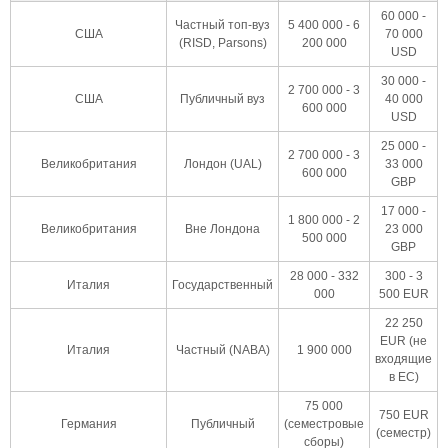
60 000 -
Частный топ-вуз
5 400 000 - 6
США
70 000
(RISD, Parsons)
200 000
USD
30 000 -
2 700 000 - 3
США
Публичный вуз
40 000
600 000
USD
25 000 -
2 700 000 - 3
Великобритания
Лондон (UAL)
33 000
600 000
GBP
17 000 -
1 800 000 - 2
Великобритания
Вне Лондона
23 000
500 000
GBP
28 000 - 332
300 - 3
Италия
Государственный
000
500 EUR
22 250
EUR (не
Италия
Частный (NABA)
1 900 000
входящие
в ЕС)
75 000
750 EUR
Германия
Публичный
(семестровые
(семестр)
сборы)