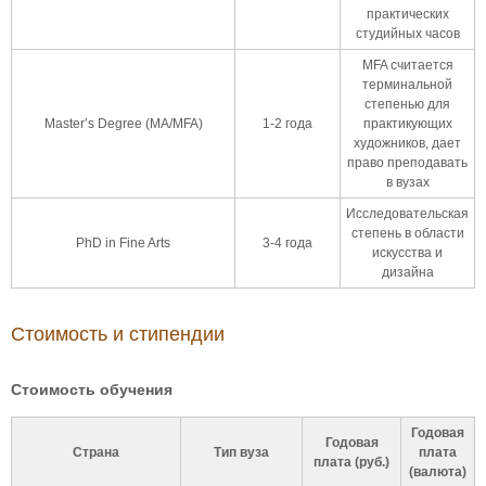
практических
студийных часов
MFA считается
терминальной
степенью для
Master’s Degree (MA/MFA)
1-2 года
практикующих
художников, дает
право преподавать
в вузах
Исследовательская
степень в области
PhD in Fine Arts
3-4 года
искусства и
дизайна
Стоимость и стипендии
Стоимость обучения
Годовая
Годовая
Страна
Тип вуза
плата
плата (руб.)
(валюта)