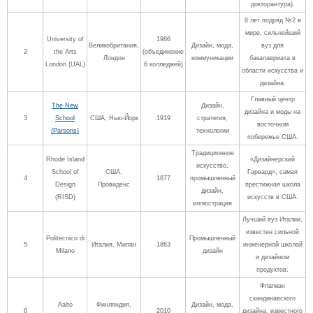
докторантура).
8 лет подряд №2 в
мире, сильнейший
University of
1986
Великобритания,
Дизайн, мода,
вуз для
2
the Arts
(объединение
Лондон
коммуникации
бакалавриата в
London (UAL)
6 колледжей)
области искусства и
дизайна.
Главный центр
The New
Дизайн,
дизайна и моды на
3
School
США, Нью-Йорк
1919
стратегия,
восточном
(Parsons)
технологии
побережье США.
Традиционное
Rhode Island
«Дизайнерский
искусство,
School of
США,
Гарвард», самая
4
1877
промышленный
Design
Провиденс
престижная школа
дизайн,
(RISD)
искусств в США.
иллюстрация
Лучший вуз Италии,
известен сильной
Politecnico di
Промышленный
5
Италия, Милан
1863
инженерной школой
Milano
дизайн
и дизайном
продуктов.
Флагман
скандинавского
Aalto
Финляндия,
Дизайн, мода,
6
2010
дизайна, известного