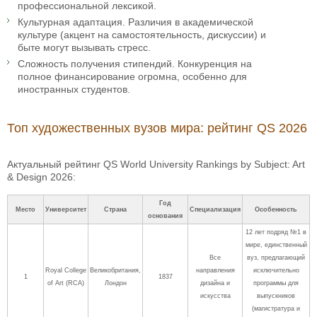
профессиональной лексикой.
Культурная адаптация. Различия в академической
культуре (акцент на самостоятельность, дискуссии) и
быте могут вызывать стресс.
Сложность получения стипендий. Конкуренция на
полное финансирование огромна, особенно для
иностранных студентов.
Топ художественных вузов мира: рейтинг QS 2026
Актуальный рейтинг QS World University Rankings by Subject: Art
& Design 2026:
Год
Место
Университет
Страна
Специализация
Особенность
основания
12 лет подряд №1 в
мире, единственный
Все
вуз, предлагающий
Royal College
Великобритания,
направления
исключительно
1
1837
of Art (RCA)
Лондон
дизайна и
программы для
искусства
выпускников
(магистратура и