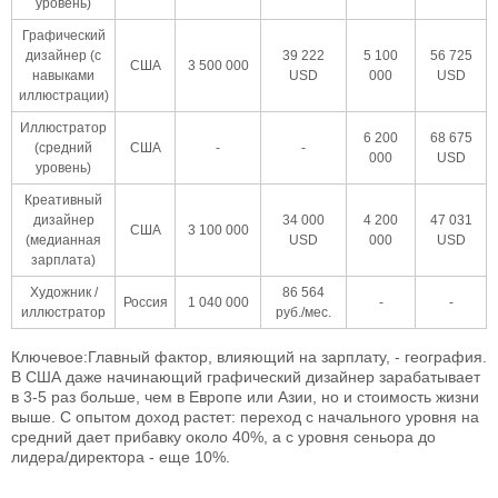
уровень)
Графический
дизайнер (с
39 222
5 100
56 725
США
3 500 000
навыками
USD
000
USD
иллюстрации)
Иллюстратор
6 200
68 675
(средний
США
-
-
000
USD
уровень)
Креативный
дизайнер
34 000
4 200
47 031
США
3 100 000
(медианная
USD
000
USD
зарплата)
Художник /
86 564
Россия
1 040 000
-
-
иллюстратор
руб./мес.
Ключевое:Главный фактор, влияющий на зарплату, - география.
В США даже начинающий графический дизайнер зарабатывает
в 3-5 раз больше, чем в Европе или Азии, но и стоимость жизни
выше. С опытом доход растет: переход с начального уровня на
средний дает прибавку около 40%, а с уровня сеньора до
лидера/директора - еще 10%.