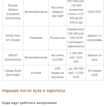
927 000 руб.
Escape
/ £8 460
Частично,
Studios
(снижение
Великобритания
скидка 8
2026-2027
European
платы с £17
460 GBP
Scholarship
995 до £9
535 в год)
Ежемесячно
106 000 руб.
DAAD Fine
Зависит от
Германия
Полностью
/ 992 EUR
Art, Design
программы
стипендия +
авиабилеты
1 200 000
GREAT
Частично,
Зависит от
Великобритания
руб. / £10
Scholarships
£10 000
вуза
000
10%
до 190 000
Скидка Early
16 января
Италия
скидка на
руб. / 2 000
Bird NABA
2026
обучение
EUR
Карьера после вуза и зарплаты
Куда идут работать выпускники