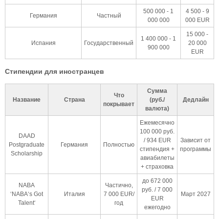
500 000 - 1
4 500 - 9
Германия
Частный
000 000
000 EUR
15 000 -
1 400 000 - 1
Испания
Государственный
20 000
900 000
EUR
Стипендии для иностранцев
Сумма
Что
Название
Страна
(руб./
Дедлайн
покрывает
валюта)
Ежемесячно
100 000 руб.
DAAD
/ 934 EUR
Зависит от
Postgraduate
Германия
Полностью
стипендия +
программы
Scholarship
авиабилеты
+ страховка
до 672 000
NABA
Частично,
руб. / 7 000
‘NABA‘s Got
Италия
7 000 EUR/
Март 2027
EUR
Talent‘
год
ежегодно