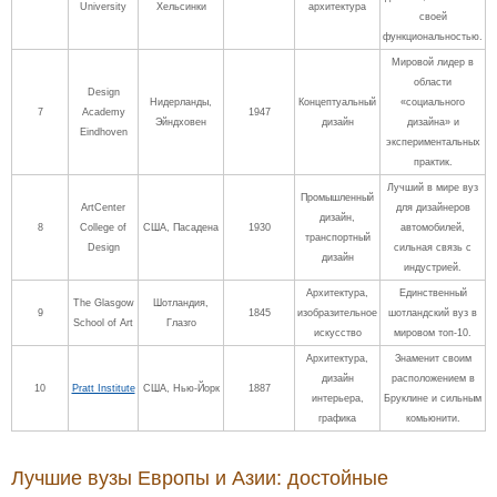
University
Хельсинки
архитектура
своей
функциональностью.
Мировой лидер в
области
Design
Нидерланды,
Концептуальный
«социального
7
Academy
1947
Эйндховен
дизайн
дизайна» и
Eindhoven
экспериментальных
практик.
Лучший в мире вуз
Промышленный
ArtCenter
для дизайнеров
дизайн,
8
College of
США, Пасадена
1930
автомобилей,
транспортный
Design
сильная связь с
дизайн
индустрией.
Архитектура,
Единственный
The Glasgow
Шотландия,
9
1845
изобразительное
шотландский вуз в
School of Art
Глазго
искусство
мировом топ-10.
Архитектура,
Знаменит своим
дизайн
расположением в
10
Pratt Institute
США, Нью-Йорк
1887
интерьера,
Бруклине и сильным
графика
комьюнити.
Лучшие вузы Европы и Азии: достойные