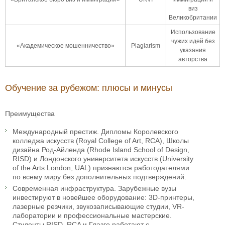
виз
Великобритании
Использование
чужих идей без
«Академическое мошенничество»
Plagiarism
указания
авторства
Обучение за рубежом: плюсы и минусы
Преимущества
Международный престиж. Дипломы Королевского
колледжа искусств (Royal College of Art, RCA), Школы
дизайна Род-Айленда (Rhode Island School of Design,
RISD) и Лондонского университета искусств (University
of the Arts London, UAL) признаются работодателями
по всему миру без дополнительных подтверждений.
Современная инфраструктура. Зарубежные вузы
инвестируют в новейшее оборудование: 3D-принтеры,
лазерные резчики, звукозаписывающие студии, VR-
лаборатории и профессиональные мастерские.
Студенты RISD, RCA и Глазго работают с