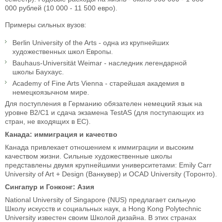
000 рублей (10 000 - 11 500 евро).
Примеры сильных вузов:
Berlin University of the Arts - одна из крупнейших
художественных школ Европы.
Bauhaus-Universität Weimar - наследник легендарной
школы Баухаус.
Academy of Fine Arts Vienna - старейшая академия в
немецкоязычном мире.
Для поступления в Германию обязателен немецкий язык на
уровне B2/C1 и сдача экзамена TestAS (для поступающих из
стран, не входящих в ЕС).
Канада: иммиграция и качество
Канада привлекает отношением к иммиграции и высоким
качеством жизни. Сильные художественные школы
представлены двумя крупнейшими университетами: Emily Carr
University of Art + Design (Ванкувер) и OCAD University (Торонто).
Сингапур и Гонконг: Азия
National University of Singapore (NUS) предлагает сильную
Школу искусств и социальных наук, а Hong Kong Polytechnic
University известен своим Школой дизайна. В этих странах