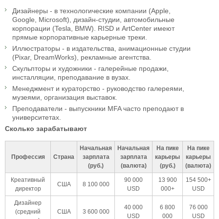
Дизайнеры - в технологические компании (Apple,
Google, Microsoft), дизайн-студии, автомобильные
корпорации (Tesla, BMW). RISD и ArtCenter имеют
прямые корпоративные карьерные треки.
Иллюстраторы - в издательства, анимационные студии
(Pixar, DreamWorks), рекламные агентства.
Скульпторы и художники - галерейные продажи,
инсталляции, преподавание в вузах.
Менеджмент и кураторство - руководство галереями,
музеями, организация выставок.
Преподаватели - выпускники MFA часто преподают в
университетах.
Сколько зарабатывают
Начальная
Начальная
На пике
На пике
Профессия
Страна
зарплата
зарплата
карьеры
карьеры
(руб.)
(валюта)
(руб.)
(валюта)
Креативный
90 000
13 900
154 500+
США
8 100 000
директор
USD
000+
USD
Дизайнер
40 000
6 800
76 000
(средний
США
3 600 000
USD
000
USD