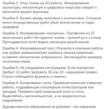
Ошибка 1: Упор только на 2D-работы. Игнорирование
скульптуры, инсталляции и цифрового искусства говорит о
неполноте вашего кругозора.
Ошибка 2: Баланс между качеством и количеством. Слишком
много посредственных работ убьет впечатление от пары
шедевров.
Ошибка 3: Игнорирование «процесса». Портфолио из 12
законченных работ без единого эскиза - прямой путь к отказу.
Преподаватели хотят видеть эволюцию вашей мысли.
Ошибка 4: Непроверенный текст. Опечатка в описании работы
или грубая грамматическая ошибка в личном заявлении
оставляет впечатление небрежности. Запланируйте проверку
носителем языка.
Ошибка 5: Не следование инструкциям. Если портфолио
требует 12 работ, загружать 15 или 10 - нарушение правил.
Строго соблюдайте форматы и лимиты.
Ошибка 6: Копирование стиля. Приемная комиссия отвергает
работы, подражающие популярным иллюстраторам или
трендам. Покажите свой уникальный голос и стиль.
Выделяйтесь оригинальностью, а не аккуратностью
подражания.
Художественное образование за рубежом - это серьезная