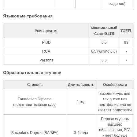
задание)
Языковые требования
Минимальный
Университет
TOEFL
балл IELTS
RISD
6.5
93
RCA
6.5 (writing 6.0)
-
Parsons
6.5
-
Образовательные ступени
Степень
Длительность
Особенности
Базовый курс для
Foundation Diploma
тех, у кого нет
1 год
(подготовительный курс)
портфолио или не
хватает подготовки
Первая ступень
высшего
образования, BFA
Bachelor‘s Degree (BA/BFA)
3-4 года
имеет больше