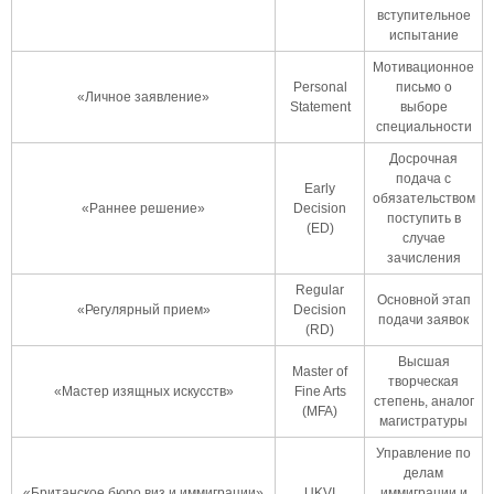
вступительное
испытание
Мотивационное
Personal
письмо о
«Личное заявление»
Statement
выборе
специальности
Досрочная
подача с
Early
обязательством
«Раннее решение»
Decision
поступить в
(ED)
случае
зачисления
Regular
Основной этап
«Регулярный прием»
Decision
подачи заявок
(RD)
Высшая
Master of
творческая
«Мастер изящных искусств»
Fine Arts
степень, аналог
(MFA)
магистратуры
Управление по
делам
«Британское бюро виз и иммиграции»
UKVI
иммиграции и