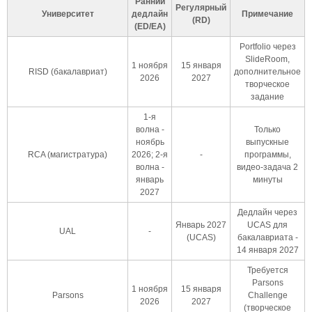
Ранний
Регулярный
Университет
дедлайн
Примечание
(RD)
(ED/EA)
Portfolio через
SlideRoom,
1 ноября
15 января
RISD (бакалавриат)
дополнительное
2026
2027
творческое
задание
1-я
волна -
Только
ноябрь
выпускные
RCA (магистратура)
2026; 2-я
-
программы,
волна -
видео-задача 2
январь
минуты
2027
Дедлайн через
Январь 2027
UCAS для
UAL
-
(UCAS)
бакалавриата -
14 января 2027
Требуется
Parsons
1 ноября
15 января
Parsons
Challenge
2026
2027
(творческое