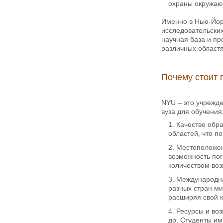
охраны окружаю
Именно в Нью-Йорк
исследовательских
научная база и п
различных областя
Почему стоит 
NYU – это учрежде
вуза для обучения
Качество обр
областей, что п
Местоположе
возможность пог
количеством воз
Международна
разных стран ми
расширяя свой к
Ресурсы и во
др. Студенты им