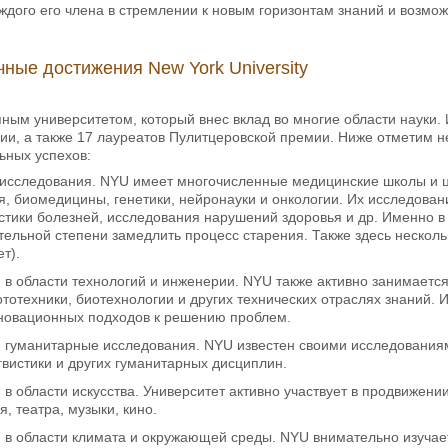
аждого его члена в стремлении к новым горизонтам знаний и возмож
ные достижения New York University
ным университетом, который внес вклад во многие области науки.
и, а также 17 лауреатов Пулитцеровской премии. Ниже отметим н
ьных успехов:
исследования.
NYU имеет многочисленные медицинские школы и ц
, биомедицины, генетики, нейронауки и онкологии. Их исследовани
стики болезней, исследования нарушений здоровья и др. Именно в 
тельной степени замедлить процесс старения. Также здесь нескол
т).
 в области технологий и инженерии.
NYU также активно занимается
тотехники, биотехнологии и других технических отраслях знаний. 
нновационных подходов к решению проблем.
 гуманитарные исследования.
NYU известен своими исследованиями
гвистики и других гуманитарных дисциплин.
в области искусства.
Университет активно участвует в продвижении
, театра, музыки, кино.
 в области климата и окружающей среды.
NYU внимательно изучает