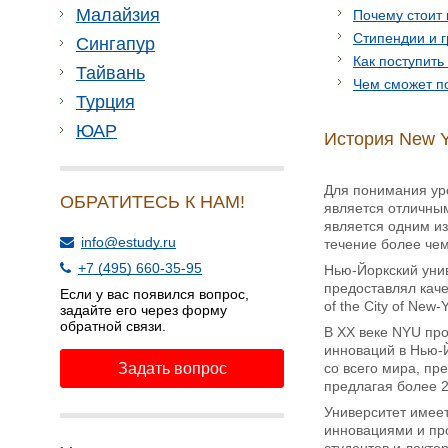
Малайзия
Почему стоит 
Стипендии и 
Сингапур
Как поступить
Тайвань
Чем сможет п
Турция
ЮАР
История New Yo
Для понимания уро
ОБРАТИТЕСЬ К НАМ!
является отличным
является одним из
info@estudy.ru
течение более чем
+7 (495) 660-35-95
Нью-Йоркский унив
предоставлял каче
Если у вас появился вопрос,
of the City of Ne
задайте его через форму
обратной связи.
В ХХ веке NYU про
инноваций в Нью-Й
Задать вопрос
со всего мира, п
предлагая более 2
Университет имеет
инновациями и про
студентов и лекто