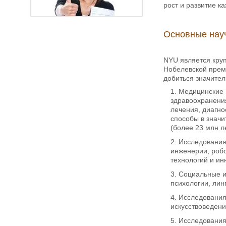
рост и развитие к
Основные науч
NYU является круп
Нобелевской преми
добиться значител
Медицинские 
здравоохранения
лечения, диагно
способы в значи
(более 23 млн ле
Исследования
инженерии, робо
технологий и и
Социальные и
психологии, лин
Исследования 
искусствоведения
Исследования