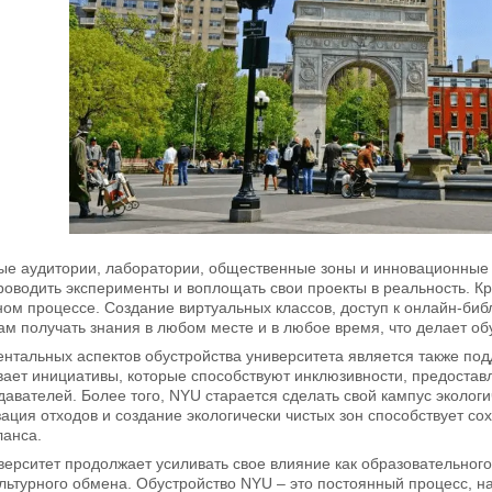
е аудитории, лаборатории, общественные зоны и инновационные м
роводить эксперименты и воплощать свои проекты в реальность. К
ном процессе. Создание виртуальных классов, доступ к онлайн-б
ам получать знания в любом месте и в любое время, что делает об
тальных аспектов обустройства университета является также под
ает инициативы, которые способствуют инклюзивности, предостав
давателей. Более того, NYU старается сделать свой кампус эколо
зация отходов и создание экологически чистых зон способствует 
ланса.
ерситет продолжает усиливать свое влияние как образовательног
льтурного обмена. Обустройство NYU – это постоянный процесс, 