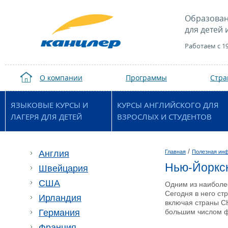
Образован
для детей 
Работаем с 1
О компании
Программы
Стр
ЯЗЫКОВЫЕ КУРСЫ И
КУРСЫ АНГЛИЙСКОГО ДЛЯ
ЛАГЕРЯ ДЛЯ ДЕТЕЙ
ВЗРОСЛЫХ И СТУДЕНТОВ
/
Англия
Главная
Полезная ин
Нью-Йоркск
Швейцария
США
Одним из наиболее
Сегодня в него ст
Ирландия
включая страны СН
Германия
большим числом ф
Франция