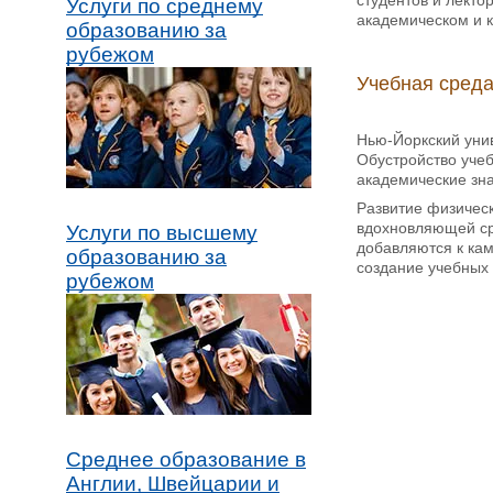
Услуги по среднему
академическом и к
образованию за
рубежом
Учебная сред
Нью-Йоркский унив
Обустройство учеб
академические зна
Развитие физическ
вдохновляющей сре
Услуги по высшему
добавляются к ка
образованию за
создание учебных 
рубежом
Среднее образование в
Англии, Швейцарии и