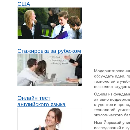
США
Стажировка за рубежом
Модернизированны
обсуждать идеи, п
технологий в учеб
позволяет студент
Одним из фундамен
Онлайн тест
активно поддержив
английского языка
студентов и препо
технологий, утили
экологического ба
Нью-Йоркский унив
исследований и ку