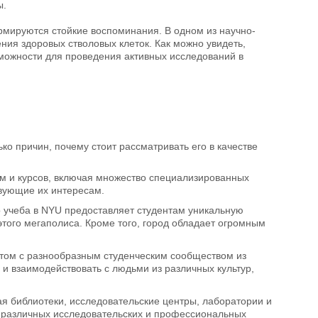
ы.
рмируются стойкие воспоминания. В одном из научно-
ния здоровых стволовых клеток. Как можно увидеть,
можности для проведения активных исследований в
ко причин, почему стоит рассматривать его в качестве
мм и курсов, включая множество специализированных
твующие их интересам.
о учеба в NYU предоставляет студентам уникальную
этого мегаполиса. Кроме того, город обладает огромным
ом с разнообразным студенческим сообществом из
 и взаимодействовать с людьми из различных культур,
я библиотеки, исследовательские центры, лаборатории и
в различных исследовательских и профессиональных