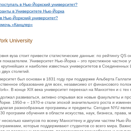
поступать в Нью-Йоркский университет?
гранты в Университете Нью-Йорка
 в Нью-Йоркский университет?
омочь «Канцлер»
rk University
вня вуза стоит привести статистические данные: по рейтингу QS о
 показателем. Университет Нью-Йорка – это престижное частное уч
 крупнейших и наиболее известных университетов в Соединенных 
 двух столетий.
ерситет был основан в 1831 году при поддержке Альберта Галлати
ственное образование для всех, независимо от финансового полож
w-York». В конце XIX века университет переехал на Манхэттен и с т
должал развиваться, активно открывая все новые факультеты и пр
орке. 1950-е – 1970-е стали эпохой значительного роста и измене
редлагая разнообразные программы и предметы. Сегодня NYU являе
30 программ обучения в области искусства, наук, бизнеса, права,
 несколько кампусов по всему Манхэттену и другим частям Нью-Й
граммами, которые поддерживают студентов со всего мира. Важно 
ров из различных государств, поддерживает разнообразие и культу