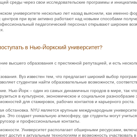
щей среды через свои исследовательские программы и инициатив
ском университете несколько лет назад выяснили, как именно фо
 центров при вузе активно работают над новыми способами получе
рофессиональный педагогический персонал открывают широкие воз
х.
поступать в Нью-Йоркский университет?
ние высшего образования с престижной репутацией, и есть несколь
:
азования.
Вуз известен тем, что предлагает широкий выбор програ
озволяет студентам найти образовательные возможности, соответс
ние.
Нью-Йорк – один из самых динамичных городов в мире, так чт
рузиться в культурное, экономическое и социальное разнообразие 
можностей для стажировок, рабочих контактов и карьерного роста.
я обстановка.
NYU является крупным международным университет
ра. Это создает уникальную атмосферу, где студенты могут учиться
ругозор и профессиональные контакты.
зможности.
Университет располагает обширными ресурсами, включа
еют доступ к актуальным технологиям и возможность участвовать 