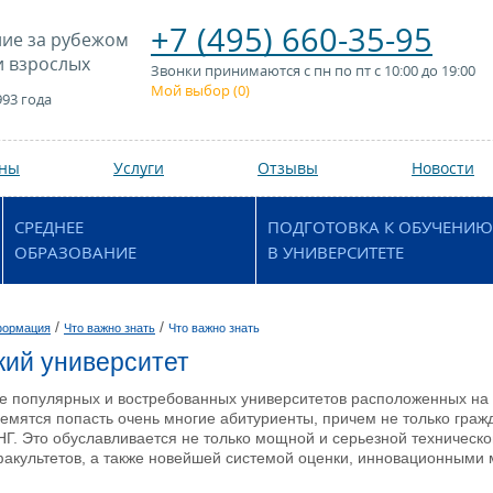
+7 (495) 660-35-95
ие за рубежом
и взрослых
Звонки принимаются с пн по пт с 10:00 до 19:00
Мой выбор (
0
)
993 года
аны
Услуги
Отзывы
Новости
СРЕДНЕЕ
ПОДГОТОВКА К ОБУЧЕНИЮ
ОБРАЗОВАНИЕ
В УНИВЕРСИТЕТЕ
/
/
формация
Что важно знать
Что важно знать
ий университет
 популярных и востребованных университетов расположенных на т
ремятся попасть очень многие абитуриенты, причем не только граж
Г. Это обуславливается не только мощной и серьезной техническо
акультетов, а также новейшей системой оценки, инновационными