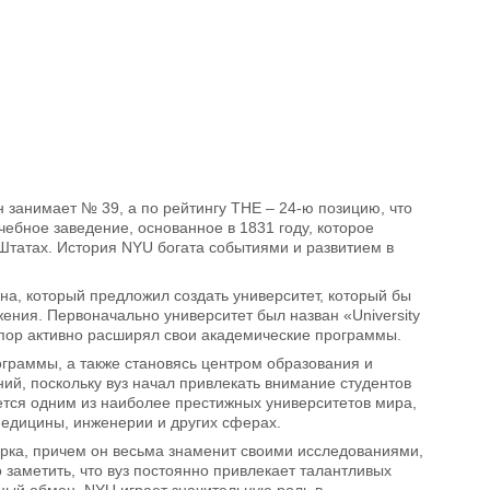
н занимает № 39, а по рейтингу THE – 24-ю позицию, что
ебное заведение, основанное в 1831 году, которое
Штатах. История NYU богата событиями и развитием в
на, который предложил создать университет, который бы
ения. Первоначально университет был назван «University
ех пор активно расширял свои академические программы.
ограммы, а также становясь центром образования и
ний, поскольку вуз начал привлекать внимание студентов
тся одним из наиболее престижных университетов мира,
 медицины, инженерии и других сферах.
орка, причем он весьма знаменит своими исследованиями,
заметить, что вуз постоянно привлекает талантливых
рный обмен. NYU играет значительную роль в