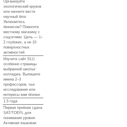
Организуйте
экологический кружок
или начните вести
научный блог.
Увлекаетесь
бизнесом? Помогите
местному магазину с
соцсетями. Цель — 1–
2 глубоких, а не 10
поверхностных
активностей.
Изучите сайт SLU,
особенно страницы
выбранной школы/
колледжа. Выпишите
имена 2–3
профессоров, чьи
исследования или
интересы вам близки.
1.5 года
Первая пробная сдача
SAT/TOEFL для
понимания уровня.
Активная языковая