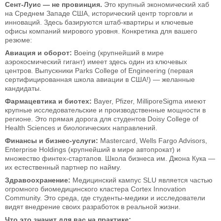
Сент-Луис — не провинция.
Это крупный экономический хаб
на Среднем Западе США, исторический центр торговли и
инноваций. Здесь базируются штаб-квартиры и ключевые
офисы компаний мирового уровня. Конкретика для вашего
резюме:
Авиация и оборот:
Boeing (крупнейший в мире
аэрокосмический гигант) имеет здесь один из ключевых
центров. Выпускники Parks College of Engineering (первая
сертифицированная школа авиации в США!) — желанные
кандидаты.
Фармацевтика и биотех:
Bayer, Pfizer, MilliporeSigma имеют
крупные исследовательские и производственные мощности в
регионе. Это прямая дорога для студентов Doisy College of
Health Sciences и биологических направлений.
Финансы и бизнес-услуги:
Mastercard, Wells Fargo Advisors,
Enterprise Holdings (крупнейший в мире автопрокат) и
множество финтех-стартапов. Школа бизнеса им. Джона Кука —
их естественный партнер по найму.
Здравоохранение:
Медицинский кампус SLU является частью
огромного биомедицинского кластера Cortex Innovation
Community. Это среда, где студенты-медики и исследователи
видят внедрение своих разработок в реальной жизни.
Что это значит для вас на практике: