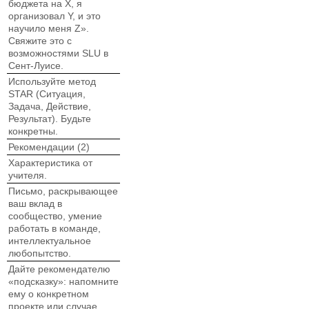
бюджета на X, я
организовал Y, и это
научило меня Z».
Свяжите это с
возможностями SLU в
Сент-Луисе.
Используйте метод
STAR (Ситуация,
Задача, Действие,
Результат). Будьте
конкретны.
Рекомендации (2)
Характеристика от
учителя.
Письмо, раскрывающее
ваш вклад в
сообщество, умение
работать в команде,
интеллектуальное
любопытство.
Дайте рекомендателю
«подсказку»: напомните
ему о конкретном
проекте или случае,