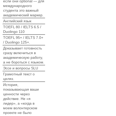
если они optional — для
международного
студента это важный
академический маркер.
Английский язык
TOEFL 80 / IELTS 6.5 /
Duolingo 110
TOEFL 95+ / IELTS 7.0+
/ Duolingo 125+.
Доказывает готовность
сразу включиться в
академическую работу,
а не бороться с языком.
Эссе и вопросы SLU
Грамотный текст о
целях.
История,
показывающая ваши
ценности через
действие. Не «я
лидер», а «когда в
моем волонтерском
проекте не было