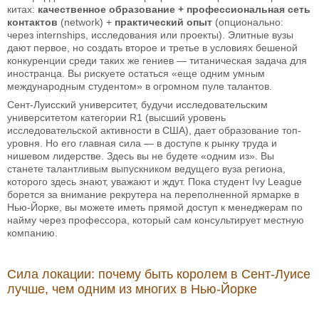
китах:
качественное образование + профессиональная сеть
контактов
(network) +
практический опыт
(опционально:
через internships, исследования или проекты). Элитные вузы
дают первое, но создать второе и третье в условиях бешеной
конкуренции среди таких же гениев — титаническая задача для
иностранца. Вы рискуете остаться «еще одним умным
международным студентом» в огромном пуле талантов.
Сент-Луисский университет, будучи исследовательским
университетом категории R1 (высший уровень
исследовательской активности в США), дает образование топ-
уровня. Но его главная сила — в доступе к рынку труда и
нишевом лидерстве. Здесь вы не будете «одним из». Вы
станете талантливым выпускником ведущего вуза региона,
которого здесь знают, уважают и ждут. Пока студент Ivy League
борется за внимание рекрутера на переполненной ярмарке в
Нью-Йорке, вы можете иметь прямой доступ к менеджерам по
найму через профессора, который сам консультирует местную
компанию.
Сила локации: почему быть королем в Сент-Луисе
лучше, чем одним из многих в Нью-Йорке