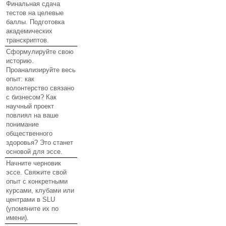
Финальная сдача
тестов на целевые
баллы. Подготовка
академических
транскриптов.
Сформулируйте свою
историю.
Проанализируйте весь
опыт: как
волонтерство связано
с бизнесом? Как
научный проект
повлиял на ваше
понимание
общественного
здоровья? Это станет
основой для эссе.
Начните черновик
эссе. Свяжите свой
опыт с конкретными
курсами, клубами или
центрами в SLU
(упомяните их по
имени).