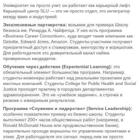
Университет не просто учит, он работает как карьерный лифт.
Карьерный центр SLU — это не просто отдел, это интегратор
между вами и индустрией.
Эксклюзивные партнерства:
возьмем для примера Школу
бизнеса им. Ричарда А. Чайфетца. У них есть программа
«Business Career Consortium», куда входят такие компании как
Deloitte, Edward Jones, Amazon. Студенты-участники получают
приоритетный доступ к стажировкам, менторству и воркшопам.
Для работодателя это доверительный канал найма
проверенных кандидатов.
Обучение через действие (Experiential Learning):
это
обязательный элемент большинства программ. Например,
студенты-инженеры работают над реальными проектами для
местных компаний. Студенты College for Public Health and Social
Justice проходят практику в городских департаментах
здравоохранения. Это не «учебное задание», а строчка в
резюме с измеримым результатом.
Программа «Служение и лидерство» (Service Leadership):
особенно показателен пример из бизнес-школы. Студенты
выполняют 200+ часов общественных работ (например, в
Ronald McDonald House или продовольственном банке),
параллельно проходя воркшопы по управлению проектами и
этике. Для работодателя это сигнал: перед ним не просто