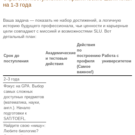
на 1-3 года
Ваша задача — показать не набор достижений, а логичную
историю будущего профессионала, чьи ценности и карьерные
цели совпадают с миссией и возможностями SLU. Вот
детальный план:
Действия
по
Академические
Срок до
построению
Работа с
и тестовые
поступления
профиля
университетом
действия
(Самое
важное!)
2–3 года
Фокус на GPA. Выбор
самых сложных
доступных предметов
(математика, науки,
англ.). Начало
подготовки к
SAT/TOEFL.
Найдите свою «нишу»:
Любите биологию?