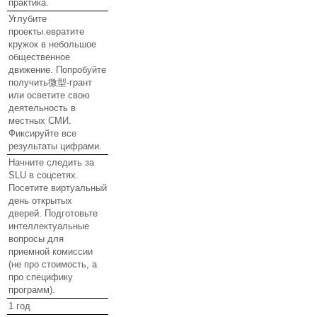
практика.
Углубите
проекты.евратите
кружок в небольшое
общественное
движение. Попробуйте
получить微型-грант
или осветите свою
деятельность в
местных СМИ.
Фиксируйте все
результаты цифрами.
Начните следить за
SLU в соцсетях.
Посетите виртуальный
день открытых
дверей. Подготовьте
интеллектуальные
вопросы для
приемной комиссии
(не про стоимость, а
про специфику
программ).
1 год