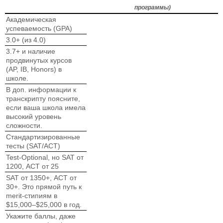
программы)
Академическая
успеваемость (GPA)
3.0+ (из 4.0)
3.7+ и наличие
продвинутых курсов
(AP, IB, Honors) в
школе.
В доп. информации к
транскрипту поясните,
если ваша школа имела
высокий уровень
сложности.
Стандартизированные
тесты (SAT/ACT)
Test-Optional, но SAT от
1200, ACT от 25
SAT от 1350+, ACT от
30+. Это прямой путь к
merit-стипиям в
$15,000–$25,000 в год.
Укажите баллы, даже