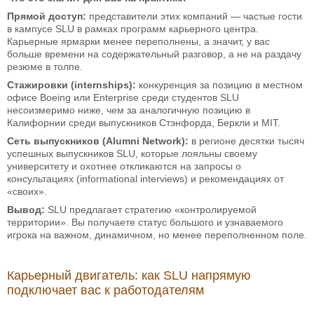
Прямой доступ:
представители этих компаний — частые гости
в кампусе SLU в рамках программ карьерного центра.
Карьерные ярмарки менее переполнены, а значит, у вас
больше времени на содержательный разговор, а не на раздачу
резюме в толпе.
Стажировки (internships):
конкуренция за позицию в местном
офисе Boeing или Enterprise среди студентов SLU
несоизмеримо ниже, чем за аналогичную позицию в
Калифорнии среди выпускников Стэнфорда, Беркли и MIT.
Сеть выпускников (Alumni Network):
в регионе десятки тысяч
успешных выпускников SLU, которые лояльны своему
университету и охотнее откликаются на запросы о
консультациях (informational interviews) и рекомендациях от
«своих».
Вывод:
SLU предлагает стратегию «контролируемой
территории». Вы получаете статус большого и узнаваемого
игрока на важном, динамичном, но менее переполненном поле.
Карьерный двигатель: как SLU напрямую
подключает вас к работодателям