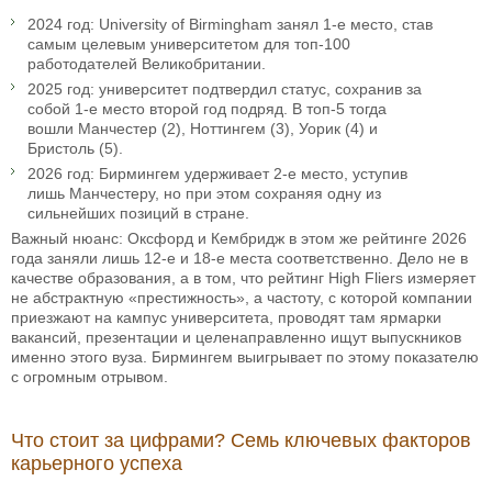
2024 год: University of Birmingham занял 1-е место, став
самым целевым университетом для топ-100
работодателей Великобритании.
2025 год: университет подтвердил статус, сохранив за
собой 1-е место второй год подряд. В топ-5 тогда
вошли Манчестер (2), Ноттингем (3), Уорик (4) и
Бристоль (5).
2026 год: Бирмингем удерживает 2-е место, уступив
лишь Манчестеру, но при этом сохраняя одну из
сильнейших позиций в стране.
Важный нюанс: Оксфорд и Кембридж в этом же рейтинге 2026
года заняли лишь 12-е и 18-е места соответственно. Дело не в
качестве образования, а в том, что рейтинг High Fliers измеряет
не абстрактную «престижность», а частоту, с которой компании
приезжают на кампус университета, проводят там ярмарки
вакансий, презентации и целенаправленно ищут выпускников
именно этого вуза. Бирмингем выигрывает по этому показателю
с огромным отрывом.
Что стоит за цифрами? Семь ключевых факторов
карьерного успеха