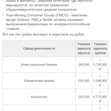
Банки и финансы - широкая категория, где зарплаты
варьируются, но зачастую превышают
общеуниверситетские средние показатели.
Fast-Moving Consumer Goods (FMCG) - компании
вроде Unilever, P&G и Nestlé активно нанимают
выпускников Бирмингема по конкурентоспособным
ставкам.
Вот как эти суммы выглядят в пересчете на рубли:
Годовая
Годовая
Сфера деятельности
зарплата
зарплата
(фунты)
(рубли)
≈
Инвестиционный банкинг
£60,000
5,730,000
₽
≈
Юридические фирмы
£56,000
5,348,000
₽
≈
Консалтинг
£50,000
4,775,000
₽
≈