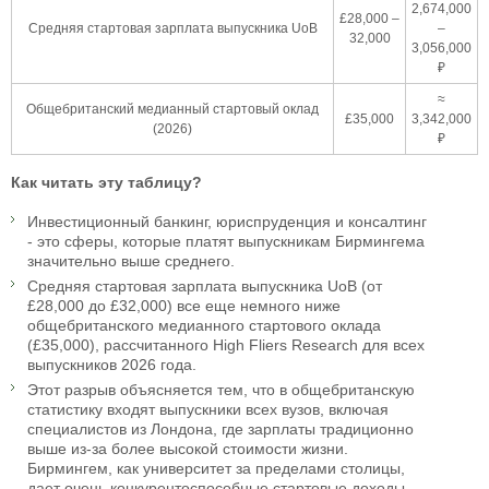
2,674,000
£28,000 –
Средняя стартовая зарплата выпускника UoB
–
32,000
3,056,000
₽
≈
Общебританский медианный стартовый оклад
£35,000
3,342,000
(2026)
₽
Как читать эту таблицу?
Инвестиционный банкинг, юриспруденция и консалтинг
- это сферы, которые платят выпускникам Бирмингема
значительно выше среднего.
Средняя стартовая зарплата выпускника UoB (от
£28,000 до £32,000) все еще немного ниже
общебританского медианного стартового оклада
(£35,000), рассчитанного High Fliers Research для всех
выпускников 2026 года.
Этот разрыв объясняется тем, что в общебританскую
статистику входят выпускники всех вузов, включая
специалистов из Лондона, где зарплаты традиционно
выше из-за более высокой стоимости жизни.
Бирмингем, как университет за пределами столицы,
дает очень конкурентоспособные стартовые доходы,