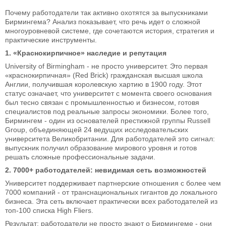
Почему работодатели так активно охотятся за выпускниками
Бирмингема? Анализ показывает, что речь идет о сложной
многоуровневой системе, где сочетаются история, стратегия и
практические инструменты.
1. «Краснокирпичное» наследие и репутация
University of Birmingham - не просто университет. Это первая
«краснокирпичная» (Red Brick) гражданская высшая школа
Англии, получившая королевскую хартию в 1900 году. Этот
статус означает, что университет с момента своего основания
был тесно связан с промышленностью и бизнесом, готовя
специалистов под реальные запросы экономики. Более того,
Бирмингем - один из основателей престижной группы Russell
Group, объединяющей 24 ведущих исследовательских
университета Великобритании. Для работодателей это сигнал:
выпускник получил образование мирового уровня и готов
решать сложные профессиональные задачи.
2. 7000+ работодателей: невидимая сеть возможностей
Университет поддерживает партнерские отношения с более чем
7000 компаний - от транснациональных гигантов до локального
бизнеса. Эта сеть включает практически всех работодателей из
топ-100 списка High Fliers.
Результат: работодатели не просто знают о Бирмингеме - они