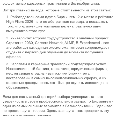
эффективных карьерных трамплинов в Великобритании.
Вот три главных вывода, которые стоит вынести из этой статьи:
Работодатели сами идут в Бирмингем. 2-е место в рейтинге
High Fliers 2026 - это не абстрактная награда, а показатель
того, что крупнейшие компании целенаправленно ищут
выпускников этого вуза.
Университет встроил трудоустройство в учебный процесс.
Стратегия 2030, Careers Network, ALMP, B-Experienced - все
это работает как единая экосистема, которая сопровождает
студента с первого дня обучения до момента получения
оффера.
Зарплаты и карьерные траектории подтверждают успех.
Инвестиционный банкинг, консалтинг, юридические фирмы,
нефтегазовая отрасль - выпускники Бирмингема
востребованы в самых высокооплачиваемых сферах, а их
стартовые доходы позволяют быстро окупить инвестиции в
образование.
Если для вас главный критерий выбора университета - это
уверенность в своем профессиональном завтра, то Бирмингем -
один из самых сильных вариантов в Великобритании. Здесь вас
не просто научат теории. Здесь вас научат, как превратить эту
теорию в успешную карьеру.