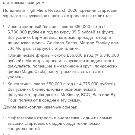
стартовым позициям.
По данным High Fliers Research 2026, средняя стартовая
зарплата выпускников в разных отраслях выглядит так:
Инвестиционный банкинг - около £60,000 в год (≈
5,730,000 рублей в год по курсу 95.5 рублей за фунт).
Выпускники Бирмингема, которые проходят отбор в
лондонские офисы Goldman Sachs, Morgan Stanley или
J.P. Morgan, стартуют с этой планки.
Юридические фирмы - около £56,000 в год (≈ 5,348,000
рублей). Магистры права и выпускники юридического
факультета, попавшие в «магический круг» лондонских
фирм (Magic Circle), могут рассчитывать на этот
уровень.
Консалтинг - около £50,000 в год (≈ 4,775,000 рублей).
Выпускники бизнес-школы и экономического
факультета, пришедшие в McKinsey, BCG, Bain или Big
Four, получают в среднем эту сумму.
Другие высокооплачиваемые сферы:
Нефтегазовая отрасль и энергетика - одни из самых
высоких стартовых окладов среди технических
специальностей.