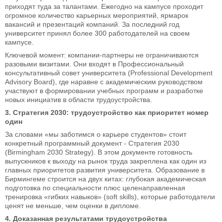
приходят туда за талантами. Ежегодно на кампусе проходит
огромное количество карьерных мероприятий, ярмарок
вакансий и презентаций компаний. За последний год
университет принял более 300 работодателей на своем
кампусе.
Ключевой момент: компании-партнеры не ограничиваются
разовыми визитами. Они входят в Профессиональный
консультативный совет университета (Professional Development
Advisory Board), где наравне с академическим руководством
участвуют в формировании учебных программ и разработке
новых инициатив в области трудоустройства.
3. Стратегия 2030: трудоустройство как приоритет номер
один
За словами «мы заботимся о карьере студентов» стоит
конкретный программный документ - Стратегия 2030
(Birmingham 2030 Strategy). В этом документе готовность
выпускников к выходу на рынок труда закреплена как один из
главных приоритетов развития университета. Образование в
Бирмингеме строится на двух китах: глубокая академическая
подготовка по специальности плюс целенаправленная
тренировка «гибких навыков» (soft skills), которые работодатели
ценят не меньше, чем оценки в дипломе.
4. Доказанная результатами трудоустройства