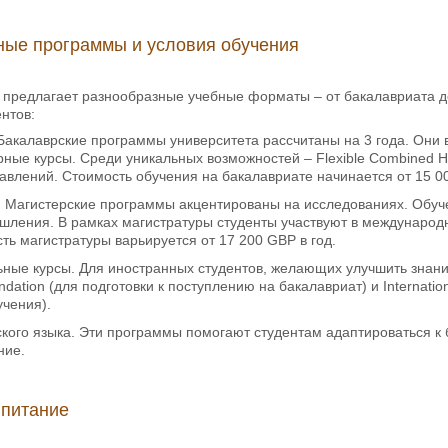
ные программы и условия обучения
ter предлагает разнообразные учебные форматы – от бакалавриата 
нтов:
Бакалаврские программы университета рассчитаны на 3 года. Они 
ные курсы. Среди уникальных возможностей – Flexible Combined 
авлений. Стоимость обучения на бакалавриате начинается от 15 00
. Магистерские программы акцентированы на исследованиях. Обуче
шления. В рамках магистратуры студенты участвуют в международн
ть магистратуры варьируется от 17 200 GBP в год.
ьные курсы. Для иностранных студентов, желающих улучшить знани
undation (для подготовки к поступлению на бакалавриат) и Internati
учения).
ского языка. Эти программы помогают студентам адаптироваться к
ние.
 питание