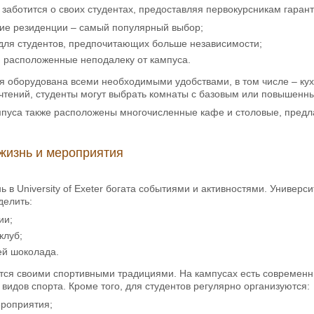
ter заботится о своих студентах, предоставляя первокурсникам гар
кие резиденции – самый популярный выбор;
для студентов, предпочитающих больше независимости;
, расположенные неподалеку от кампуса.
 оборудована всеми необходимыми удобствами, в том числе – кух
чтений, студенты могут выбрать комнаты с базовым или повышен
мпуса также расположены многочисленные кафе и столовые, пред
жизнь и мероприятия
ь в University of Exeter богата событиями и активностями. Универс
делить:
ии;
клуб;
ей шоколада.
тся своими спортивными традициями. На кампусах есть современн
 видов спорта. Кроме того, для студентов регулярно организуются:
ероприятия;