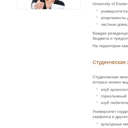
University of Exe
университетс
апартаменты 
частные дома
Каждая резиденция
бюджета и предпо
На территории ка
Студенческая 
Студенческая жизн
которых можно вы
клуб археолог
горнолыжный 
клуб любител
Университет горди
серфинга и других
культурные м