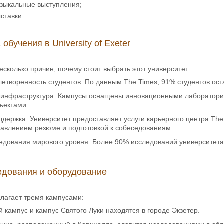
узыкальные выступления;
ыставки.
бучения в University of Exeter
сколько причин, почему стоит выбрать этот университет:
летворенность студентов. По данным The Times, 91% студентов ос
инфраструктура. Кампусы оснащены инновационными лаборатори
ъектами.
держка. Университет предоставляет услуги карьерного центра The
тавлением резюме и подготовкой к собеседованиям.
едования мирового уровня. Более 90% исследований университе
едования и оборудование
олагает тремя кампусами:
 кампус и кампус Святого Луки находятся в городе Экзетер.