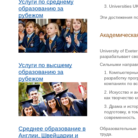
Услуги по среднему
Universities UK
образованию за
рубежом
Эти достижения по
Академическая
University of Exe
разрабатывает сво
Услуги по высшему
Сильными направл
образованию за
Компьютерные 
рубежом
разработку прог
компаниях по вс
Искусство и а
как творчество 
Драма и исто
подготовку, в т
современность.
Среднее образование в
Образовательные 
труда.
Англии, Швейцарии и