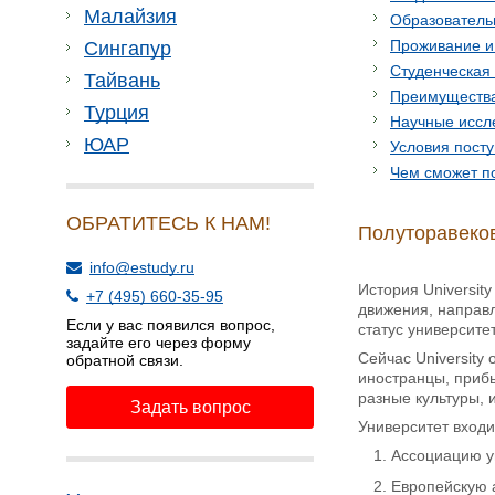
Малайзия
Образователь
Проживание и
Сингапур
Студенческая
Тайвань
Преимущества 
Турция
Научные иссл
ЮАР
Условия пост
Чем сможет п
ОБРАТИТЕСЬ К НАМ!
Полуторавеков
info@estudy.ru
История University
+7 (495) 660-35-95
движения, направл
Если у вас появился вопрос,
статус университе
задайте его через форму
Сейчас University
обратной связи.
иностранцы, прибы
разные культуры, 
Задать вопрос
Университет входи
Ассоциацию у
Европейскую 