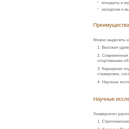
концерты и м
экскурсии и в
Преимущества о
Можно выделить не
Высокая удов
Современная 
спортивными об
Карьерная под
стажировок, сос
Научные иссл
Научные иссл
Университет расп
Стритхемпский