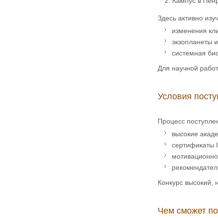
Кампус в Пенр
Здесь активно изу
изменения кл
экзопланеты и
системная био
Для научной рабо
Условия посту
Процесс поступлен
высокие акаде
сертификаты I
мотивационно
рекомендател
Конкурс высокий,
Чем сможет п