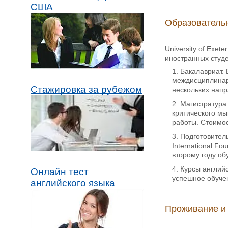
США
Образователь
University of Exe
иностранных студе
Бакалавриат. 
междисциплинар
Стажировка за рубежом
нескольких напр
Магистратура
критического мы
работы. Стоимос
Подготовител
International Fo
второму году об
Курсы англий
Онлайн тест
успешное обуче
английского языка
Проживание и