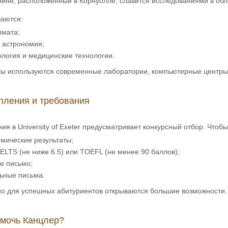
ине, расположенный в Корнуолле, славится исследованиями в обла
чаются:
имата;
 астрономия;
логия и медицинские технологии.
ты используются современные лаборатории, компьютерные центры
пления и требования
ия в University of Exeter предусматривает конкурсный отбор. Чтоб
мические результаты;
ELTS (не ниже 6.5) или TOEFL (не менее 90 баллов);
е письмо;
ьные письма.
 но для успешных абитуриентов открываются большие возможности.
омочь Канцлер?