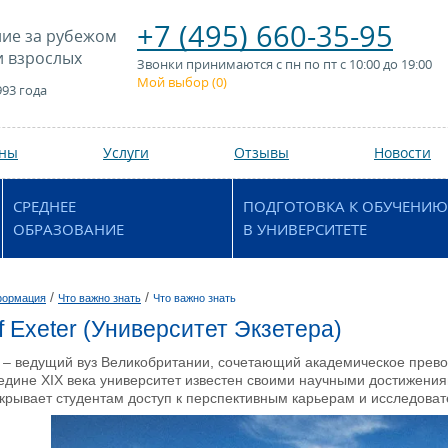
+7 (495) 660-35-95
ие за рубежом
и взрослых
Звонки принимаются с пн по пт с 10:00 до 19:00
Мой выбор (
0
)
993 года
аны
Услуги
Отзывы
Новости
СРЕДНЕЕ
ПОДГОТОВКА К ОБУЧЕНИЮ
ОБРАЗОВАНИЕ
В УНИВЕРСИТЕТЕ
/
/
формация
Что важно знать
Что важно знать
of Exeter (Университет Экзетера)
ter – ведущий вуз Великобритании, сочетающий академическое прев
едине XIX века университет известен своими научными достижени
крывает студентам доступ к перспективным карьерам и исследоват