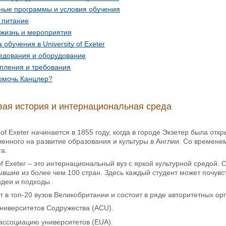
ные программы и условия обучения
 питание
 жизнь и мероприятия
обучения в University of Exeter
едования и оборудование
упления и требования
омочь Канцлер?
ая история и интернациональная среда
 of Exeter начинается в 1855 году, когда в городе Экзетер была от
енного на развитие образования и культуры в Англии. Со времене
та.
 of Exeter – это интернациональный вуз с яркой культурной средой.
вшие из более чем 100 стран. Здесь каждый студент может почувст
идеи и подходы.
т в топ-20 вузов Великобритании и состоит в ряде авторитетных ор
ниверситетов Содружества (ACU).
ассоциацию университетов (EUA).