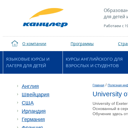
Образован
для детей 
Работаем с 1
О компании
Программы
Стр
ЯЗЫКОВЫЕ КУРСЫ И
КУРСЫ АНГЛИЙСКОГО ДЛЯ
ЛАГЕРЯ ДЛЯ ДЕТЕЙ
ВЗРОСЛЫХ И СТУДЕНТОВ
/
Англия
Главная
Полезная ин
University 
Швейцария
США
University of Exe
Основанный в сер
Ирландия
Обучение здесь от
Германия
Франция