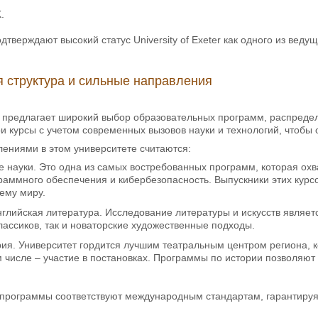
.
дтверждают высокий статус University of Exeter как одного из вед
 структура и сильные направления
ter предлагает широкий выбор образовательных программ, распред
и курсы с учетом современных вызовов науки и технологий, чтобы
ениями в этом университете считаются:
науки. Это одна из самых востребованных программ, которая охва
раммного обеспечения и кибербезопасность. Выпускники этих курс
ему миру.
нглийская литература. Исследование литературы и искусств являет
классиков, так и новаторские художественные подходы.
рия. Университет гордится лучшим театральным центром региона, 
ом числе – участие в постановках. Программы по истории позволяют
программы соответствуют международным стандартам, гарантируя