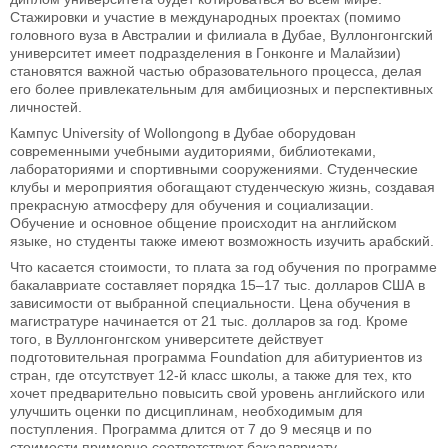
Стажировки и участие в международных проектах (помимо
головного вуза в Австралии и филиала в Дубае, Вуллонгонгский
университет имеет подразделения в Гонконге и Малайзии)
становятся важной частью образовательного процесса, делая
его более привлекательным для амбициозных и перспективных
личностей.
Кампус University of Wollongong в Дубае оборудован
современными учебными аудиториями, библиотеками,
лабораториями и спортивными сооружениями. Студенческие
клубы и мероприятия обогащают студенческую жизнь, создавая
прекрасную атмосферу для обучения и социализации.
Обучение и основное общение происходит на английском
языке, но студенты также имеют возможность изучить арабский.
Что касается стоимости, то плата за год обучения по программе
бакалавриате составляет порядка 15–17 тыс. долларов США в
зависимости от выбранной специальности. Цена обучения в
магистратуре начинается от 21 тыс. долларов за год. Кроме
того, в Вуллонгонгском университете действует
подготовительная программа Foundation для абитуриентов из
стран, где отсутствует 12-й класс школы, а также для тех, кто
хочет предварительно повысить свой уровень английского или
улучшить оценки по дисциплинам, необходимым для
поступления. Программа длится от 7 до 9 месяцв и по
стоимости примерно соответствует бакалавриату.