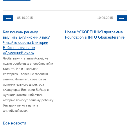
05.10.2015
10.09.2015
Как помочь ребенку
Новая УСКОРЕННАЯ программа
выучить английский язык?
Foundation в INTO Gloucestershire
Читайте советы Виктории
Бейкер в журнале
«Домашний очаг»
Чтобы выучить английский, не
нужно особенных способностей и
таланта. Но и школьная
«пятерка» - вовсе не гарантия
знаний. Читайте 5 советов от
исполнительного директора
«Канцлера» Виктории Бейкер в
журнале «Домашний очаг»,
которые помогут вашему ребенку
быстро и легко выучить
английский язык.
Все новости