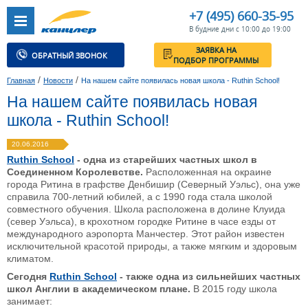
+7 (495) 660-35-95
В будние дни с 10:00 до 19:00
ЗАЯВКА НА
ОБРАТНЫЙ ЗВОНОК
ПОДБОР ПРОГРАММЫ
/
/
Главная
Новости
На нашем сайте появилась новая школа - Ruthin School!
На нашем сайте появилась новая
школа - Ruthin School!
20.06.2016
Ruthin School
- одна из старейших частных школ в
Соединенном Королевстве.
Расположенная на окраине
города Ритина в графстве Денбишир (Северный Уэльс), она уже
справила 700-летний юбилей, а с 1990 года стала школой
совместного обучения. Школа расположена в долине Клуида
(север Уэльса), в крохотном городке Ритине в часе езды от
международного аэропорта Манчестер. Этот район известен
исключительной красотой природы, а также мягким и здоровым
климатом.
Сегодня
Ruthin School
- также одна из сильнейших частных
школ Англии в академическом плане.
В 2015 году школа
занимает: