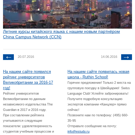
Летние курсы китайского языка с нашим новым партнёром
China Campus Network (CCN)
20.07.2016
14.06.2016
На нашем сайте появился
На нашем сайте появилась новая
рейтинг университетов
школа - Ruthin School!
Великобритании за 2016-17
Горячее предложение! Только 2 места на
год!
групповую поездку в Швейцарию! Swiss
Рейтинг университетов
Language Club! Успейте забронировать!
Великобритании по данным
Получите подробную консультацию
независимого издательства The
экспертов компании «Канцлер» прямо
Guardian в 2017 и 2016 году.
сейчас!
При составлении рейтинга
Позвоните нам по телефону: (495) 660-
учитываются следующие
35-95
показатели: удовлетворенность
Отправьте сообщение на почту:
студентов учебным процессом и
info@estudy.ru