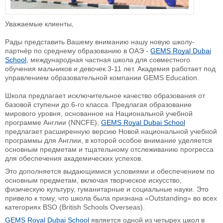
Уважаемые клиенты,
Рады представить Вашему вниманию нашу новую школу-
партнёр по среднему образованию в ОАЭ -
GEMS Royal Dubai
School
, международная частная школа для совместного
обучения мальчиков и девочек 3-11 лет. Академия работает под
управлением образовательной компании GEMS Education.
Школа предлагает исключительное качество образования от
базовой ступени до 6-го класса. Предлагая образование
мирового уровня, основанное на Национальной учебной
программе Англии (NNCFE),
GEMS Royal Dubai School
предлагает расширенную версию Новой национальной учебной
программы для Англии, в которой особое внимание уделяется
основным предметам и тщательному отслеживанию прогресса
для обеспечения академических успехов.
Это дополняется выдающимися условиями и обеспечением по
основным предметам, включая творческое искусство,
физическую культуру, гуманитарные и социальные науки.
Это
привело к тому, что школа была признана «Outstanding» во всех
категориях BSO (British Schools Overseas).
GEMS Royal Dubai School
является одной из четырех школ в