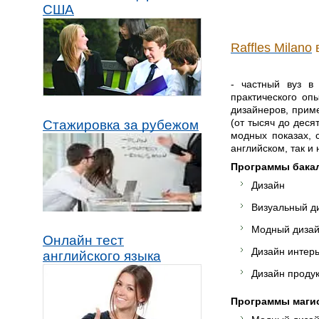
США
Raffles Milano
- частный вуз в 
практического оп
дизайнеров, прим
(от тысяч до деся
Стажировка за рубежом
модных показах, 
английском, так и
Программы бака
Дизайн
Визуальный д
Модный диза
Онлайн тест
Дизайн интер
английского языка
Дизайн проду
Программы маги