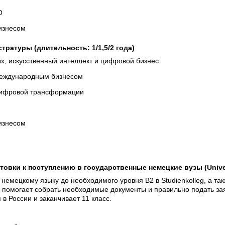
О
изнесом
ратуры (длительность: 1/1,5/2 года)
х, искусственный интеллект и цифровой бизнес
еждународным бизнесом
цифровой трансформации
изнесом
овки к поступлению в государственные немецкие вузы (Univer
о немецкому языку до необходимого уровня В2 в Studienkolleg, а та
 помогает собрать необходимые документы и правильно подать зая
 в России и заканчивает 11 класс.