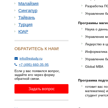
Малайзия
Разработка П
Сингапур
Управление б
Тайвань
Программы магист
Турция
Наука о данны
ЮАР
Управление м
Лидерство в 
ОБРАТИТЕСЬ К НАМ!
Информатика
info@estudy.ru
Управление б
+7 (495) 660-35-95
Global MBA
Если у вас появился вопрос,
задайте его через форму
обратной связи.
Программа подгот
готовит вас п
Задать вопрос
математика) и
студент учится