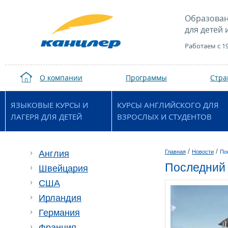
Образован
для детей 
Работаем с 1
О компании
Программы
Стр
ЯЗЫКОВЫЕ КУРСЫ И
КУРСЫ АНГЛИЙСКОГО ДЛЯ
ЛАГЕРЯ ДЛЯ ДЕТЕЙ
ВЗРОСЛЫХ И СТУДЕНТОВ
/
/
Англия
Главная
Новости
По
Последний 
Швейцария
США
Ирландия
Германия
Франция