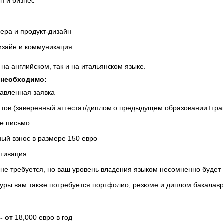
н и бизнес
ьера и продукт-дизайн
изайн и коммуникация
 на английском, так и на итальянском языке.
 необходимо:
тавленная заявка
тов (заверенный аттестат/диплом о предыдущем образовании+тран
е письмо
ый взнос в размере 150 евро
отивация
 не требуется, но ваш уровень владения языком несомненно будет
туры вам также потребуется портфолио, резюме и диплом бакалавр
- от
18,000 евро в год