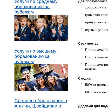
Услуги по среднему
Для поступления
образованию за
хорошо знать 
рубежом
грамотно сост
предоставить
сдать внутрен
Стоимость:
Программы бак
Услуги по высшему
образованию за
Программы маг
рубежом
Программа под
недель
Скидка:
50% от стоимо
60% от стоимо
Среднее образование в
Англии, Швейцарии и
Дедлайн для под