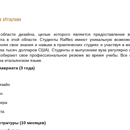
в Италии
области дизайна, целью которого является предоставление в
ыта в этой области. Студенты Raffles имеют уникальную возмож
еняя свои знания и навыки в практических студиях и участвуя в
тка тысяч долларов США). Студенты и выпускники вуза регулярно 
собирают свое профессиональное резюме во время учебы. Все 
 на итальянском языке.
лавриата
(3 года)
изайн
йн
ьера
кта
стратуры
(10 месяцев)