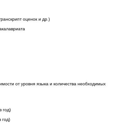
ранскрипт оценок и др.)
акалавриата
симости от уровня языка и количества необходимых
в год)
 год)