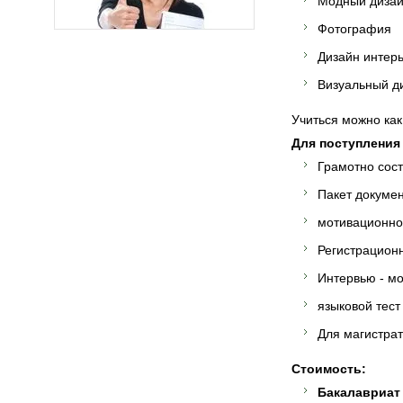
Модный дизай
Фотография
Дизайн интер
Визуальный д
Учиться можно как
Для поступления
Грамотно сос
Пакет докумен
мотивационно
Регистрационн
Интервью - м
языковой тест
Для магистра
Стоимость:
Бакалавриат 