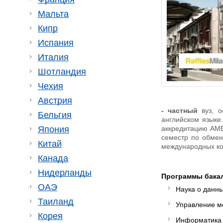
Мальта
Кипр
Испания
Италия
Шотландия
Чехия
Австрия
- частный
вуз, 
Бельгия
английском языке
Япония
аккредитацию AMB
семестр по обмену
Китай
международных ко
Канада
Нидерланды
Программы бакал
ОАЭ
Наука о данны
Таиланд
Управление м
Корея
Информатика