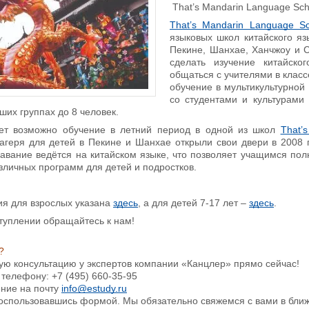
That’s Mandarin Language Sch
That’s Mandarin Language Sc
языковых школ китайского яз
Пекине, Шанхае, Ханчжоу и С
сделать изучение китайск
общаться с учителями в классе
обучение в мультикультурной
со студентами и культурами 
ших группах до 8 человек.
лет возможно обучение в летний период в одной из школ
That’
агеря для детей в Пекине и Шанхае открыли свои двери в 2008 го
авание ведётся на китайском языке, что позволяет учащимся пол
зличных программ для детей и подростков.
ия для взрослых указана
здесь
, а для детей 7-17 лет –
здесь
.
туплении обращайтесь к нам!
?
ую консультацию у экспертов компании «Канцлер» прямо сейчас!
 телефону: +7 (495) 660-35-95
ение на почту
info@estudy.ru
 воспользовавшись формой. Мы обязательно свяжемся с вами в бли