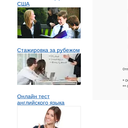
США
Стажировка за рубежом
Отп
* О
** 
Онлайн тест
английского языка