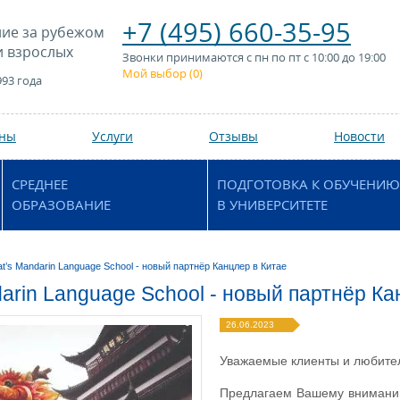
+7 (495) 660-35-95
ие за рубежом
и взрослых
Звонки принимаются с пн по пт с 10:00 до 19:00
Мой выбор (
0
)
993 года
аны
Услуги
Отзывы
Новости
СРЕДНЕЕ
ПОДГОТОВКА К ОБУЧЕНИЮ
ОБРАЗОВАНИЕ
В УНИВЕРСИТЕТЕ
at’s Mandarin Language School - новый партнёр Канцлер в Китае
darin Language School - новый партнёр Ка
26.06.2023
Уважаемые клиенты и любител
Предлагаем Вашему вниманию