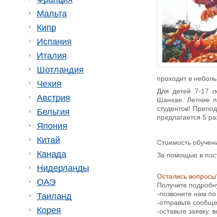
Мальта
Кипр
Испания
Италия
Шотландия
проходит в неболь
Чехия
Для детей 7-17 
Австрия
Шанхае. Летние л
студентов! Препод
Бельгия
предлагается 5 ра
Япония
Китай
Стоимость обучен
Канада
За помощью в пос
Нидерланды
Остались вопросы
ОАЭ
Получите подробн
-позвоните нам по
Таиланд
-отправьте сообщ
Корея
-оставьте заявку,