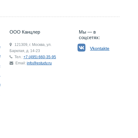
ООО Канцлер
Мы — в
соцсетях:
121309, г. Москва, ул.
ьгия
Vkontakte
Барклая, д. 14-23
р
Тел.:
+7 (495) 660-35-95
Email:
info@estudy.ru
ния
ай
ада
Э