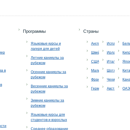
Программы
Страны
Языковые курсы и
Англия
Испания
Бел
лагеря для детей
лер
Швейцария
Ирландия
Кип
Летние каникулы за
США
Италия
Япо
рубежом
ва в
Мальта
Шотландия
Кит
Осенние каникулы за
рубежом
Франция
Чехия
Кан
ов
Весенние каникулы за
Германия
Австрия
ОА
рубежом
Зимние каникулы за
рубежом
Языковые курсы для
студентов и взрослых
ости
Среднее образование