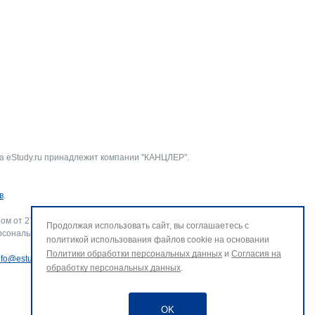
а eStudy.ru принадлежит компании "КАНЦЛЕР".
в
.
ом от 27.07.2006 г. № 152-ФЗ «О персональных данных».
Продолжая использовать сайт, вы соглашаетесь с
рсональных данных и использование файлов cookie. В случае
политикой использования файлов cookie на основании
Политики обработки персональных данных
и
Согласия на
nfo@estudy.ru
.
обработку персональных данных
.
OK