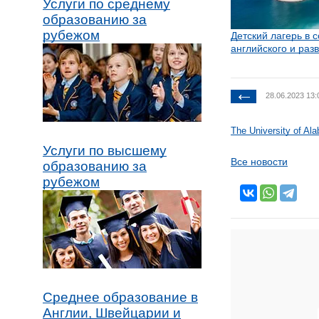
Услуги по среднему
образованию за
рубежом
Детский лагерь в 
английского и ра
28.06.2023 13:
The University of A
Услуги по высшему
Все новости
образованию за
рубежом
Среднее образование в
Англии, Швейцарии и