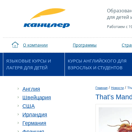
Образован
для детей 
Работаем с 1
О компании
Программы
Стр
ЯЗЫКОВЫЕ КУРСЫ И
КУРСЫ АНГЛИЙСКОГО ДЛЯ
ЛАГЕРЯ ДЛЯ ДЕТЕЙ
ВЗРОСЛЫХ И СТУДЕНТОВ
/
/
Англия
Главная
Новости
Th
That’s Man
Швейцария
США
Ирландия
Германия
Франция