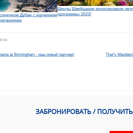
Школы Швейцарии анонсировали лет
программы 2023!
солнечном Дубае с изучением
звлечениями
05:00
labama at Birmingham - наш новый партнер!
That’s Mandari
ЗАБРОНИРОВАТЬ / ПОЛУЧИТ