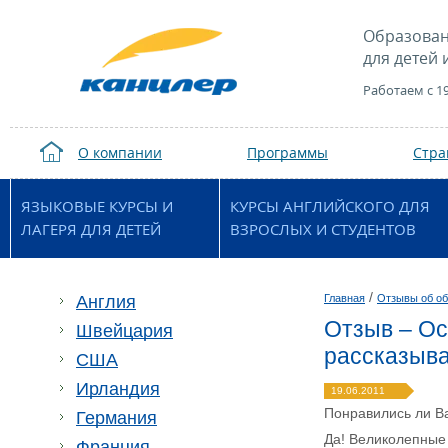
Образован
для детей 
Работаем с 1
О компании
Программы
Стр
ЯЗЫКОВЫЕ КУРСЫ И
КУРСЫ АНГЛИЙСКОГО ДЛЯ
ЛАГЕРЯ ДЛЯ ДЕТЕЙ
ВЗРОСЛЫХ И СТУДЕНТОВ
/
Англия
Главная
Отзывы об об
Отзыв – Ос
Швейцария
рассказыва
США
Ирландия
19.06.2011
Понравились ли В
Германия
Да! Великолепные 
Франция