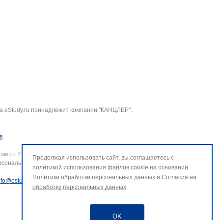
а eStudy.ru принадлежит компании "КАНЦЛЕР".
в
.
ом от 27.07.2006 г. № 152-ФЗ «О персональных данных».
Продолжая использовать сайт, вы соглашаетесь с
рсональных данных и использование файлов cookie. В случае
политикой использования файлов cookie на основании
Политики обработки персональных данных
и
Согласия на
nfo@estudy.ru
.
обработку персональных данных
.
OK