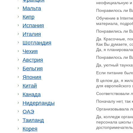
неофициальную и 
Мальта
Понравилось ли Ва
Кипр
Обучение в Intern
материала, подро
Испания
Понравились ли В
Италия
Да. Красочные, п
Шотландия
Как Вы думаете, с
Да, я планировала
Чехия
Понравилось ли В
Австрия
Да, уютный таунхау
Бельгия
Если питание было
Япония
В целом да, я жил
Китай
для европейского 
Соответствовали 
Канада
Поначалу нет, так
Нидерланды
Организовывала л
ОАЭ
Да, колледж орган
Таиланд
персонала школы и
достопримечатель
Корея