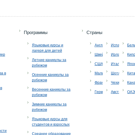
Программы
Страны
Языковые курсы и
Англия
Испания
Бел
лагеря для детей
лер
Швейцария
Ирландия
Кип
Летние каникулы за
США
Италия
Япо
рубежом
ва в
Мальта
Шотландия
Кит
Осенние каникулы за
рубежом
Франция
Чехия
Кан
ов
Весенние каникулы за
Германия
Австрия
ОА
рубежом
Зимние каникулы за
рубежом
Языковые курсы для
студентов и взрослых
ости
Среднее образование