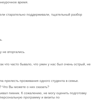
внеурочное время.
тели старательно поддерживали, тщательный разбор
ь.
y не вторгались.
к что часто бывало, что ужин у нас был очень острый, не
ила прелесть проживания одного студента в семье.
 Что Вы можете о них сказать?
ивал пикник. К сожалению, не могу оценить подготовку
 персональную программу и визиты по