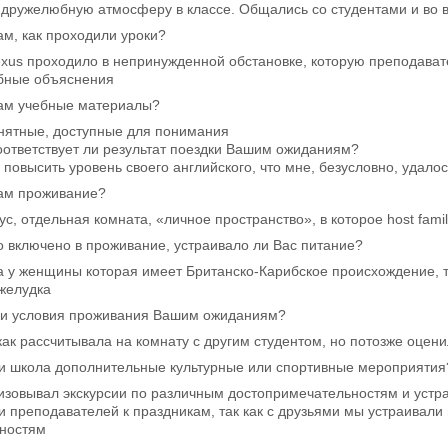
дружелюбную атмосферу в классе. Общались со студентами и во 
м, как проходили уроки?
exus проходило в непринужденной обстановке, которую преподава
бные объяснения
ам учебные материалы?
онятные, доступные для понимания
оответствует ли результат поездки Вашим ожиданиям?
 повысить уровень своего английского, что мне, безусловно, удалос
ам проживание?
с, отдельная комната, «личное пространство», в которое host famil
 включено в проживание, устраивало ли Вас питание?
а у женщины которая имеет Британско-Карибское происхождение, та
желудка
ли условия проживания Вашим ожиданиям?
 как рассчитывала на комнату с другим студентом, но потозже оцен
и школа дополнительные культурные или спортивные мероприятия?
изовывал экскурсии по различным достопримечательностям и устра
 преподавателей к праздникам, так как с друзьями мы устраивали
ностям