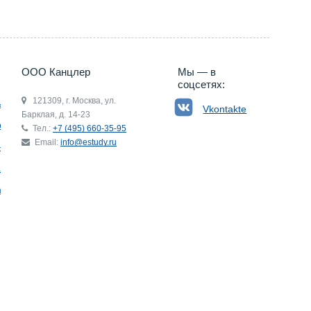
ООО Канцлер
Мы — в
соцсетях:
121309, г. Москва, ул.
ьгия
Vkontakte
Барклая, д. 14-23
р
Тел.:
+7 (495) 660-35-95
Email:
info@estudy.ru
ния
ай
ада
Э