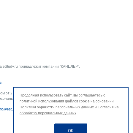
а eStudy.ru принадлежит компании "КАНЦЛЕР".
в
.
ом от 27.07.2006 г. № 152-ФЗ «О персональных данных».
Продолжая использовать сайт, вы соглашаетесь с
рсональных данных и использование файлов cookie. В случае
политикой использования файлов cookie на основании
Политики обработки персональных данных
и
Согласия на
nfo@estudy.ru
.
обработку персональных данных
.
OK