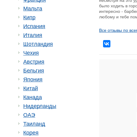
несмотря на это у
было ходить в гор
Мальта
интересно - барбе
Кипр
любому и тебе по
Испания
Все отзывы по все
Италия
Шотландия
Чехия
Австрия
Бельгия
Япония
Китай
Канада
Нидерланды
ОАЭ
Таиланд
Корея