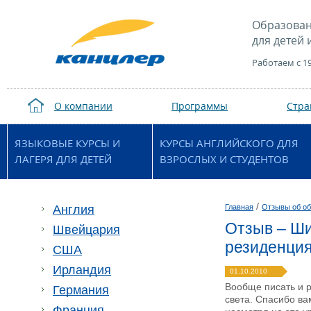
Образован
для детей 
Работаем с 1
О компании
Программы
Стр
ЯЗЫКОВЫЕ КУРСЫ И
КУРСЫ АНГЛИЙСКОГО ДЛЯ
ЛАГЕРЯ ДЛЯ ДЕТЕЙ
ВЗРОСЛЫХ И СТУДЕНТОВ
/
Англия
Главная
Отзывы об об
Отзыв – Ши
Швейцария
резиденция
США
Ирландия
01.10.2010
Вообще писать и р
Германия
света. Спасибо ва
Франция