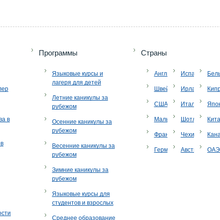
Программы
Страны
Языковые курсы и
Англия
Испания
Бел
лагеря для детей
лер
Швейцария
Ирландия
Кип
Летние каникулы за
США
Италия
Япо
рубежом
ва в
Мальта
Шотландия
Кит
Осенние каникулы за
рубежом
Франция
Чехия
Кан
ов
Весенние каникулы за
Германия
Австрия
ОА
рубежом
Зимние каникулы за
рубежом
Языковые курсы для
студентов и взрослых
ости
Среднее образование