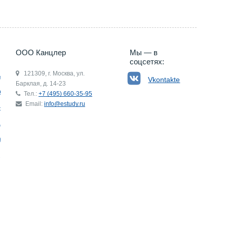
ООО Канцлер
Мы — в
соцсетях:
121309, г. Москва, ул.
ьгия
Vkontakte
Барклая, д. 14-23
р
Тел.:
+7 (495) 660-35-95
Email:
info@estudy.ru
ния
ай
ада
Э