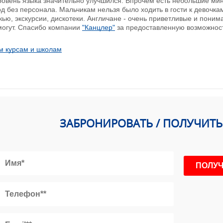
ровень языка значительно улучшился. Впрочем есть небольшие мин
од без персонала. Мальчикам нельзя было ходить в гости к девочка
кью, экскурсии, дискотеки. Англичане - очень приветливые и пон
могут. Спасибо компании
"Канцлер"
за предоставленную возможност
м курсам и школам
ЗАБРОНИРОВАТЬ / ПОЛУЧИТ