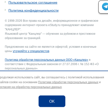
Пользовательское соглашение
Политика конфиденциальности
© 1998-2026 Все права на дизайн, информационное и графическое
содержание интернет-проекта eStudy.ru принадлежит компании
"КАНЦЛЕР".
Языковой центр "Канцлер" — обучение за рубежом и престижное
образование за границей.
Предложение на сайте не является офертой, условия и конечные
цены
уточняйте у специалистов
.
Политика обработки персональных данных ООО «Канцлер»
в
соответствии с Федеральным законом от 27.07.2006 г. № 152-ФЗ «О
персональных данных».
Соглашение об использовании сайта ООО «Канцлер»
, включающее
соглашение на обработку персональных данных и использование
родолжая использовать сайт, вы соглашаетесь с политикой использования
файлов cookie. В случае несогласия — покиньте сайт.
айлов cookie на основании
Политики обработки персональных данных
и
Для отзыва согласия на обработку персональных данных направьте
огласия на обработку персональных данных
.
запрос на адрес эл. почты:
info@estudy.ru
.
OK