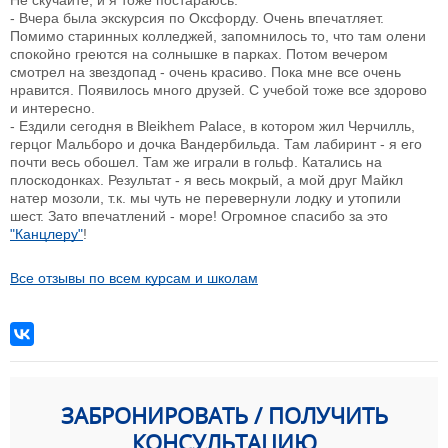
Не скучайте, и я тоже постараюсь.
- Вчера была экскурсия по Оксфорду. Очень впечатляет.
Помимо старинных колледжей, запомнилось то, что там олени
спокойно греются на солнышке в парках. Потом вечером
смотрел на звездопад - очень красиво. Пока мне все очень
нравится. Появилось много друзей. С учебой тоже все здорово
и интересно.
- Ездили сегодня в Bleikhem Palace, в котором жил Черчилль,
герцог Мальборо и дочка Вандербильда. Там лабиринт - я его
почти весь обошел. Там же играли в гольф. Катались на
плоскодонках. Результат - я весь мокрый, а мой друг Майкл
натер мозоли, т.к. мы чуть не перевернули лодку и утопили
шест. Зато впечатлений - море! Огромное спасибо за это
"Канцлеру"
!
Все отзывы по всем курсам и школам
ЗАБРОНИРОВАТЬ / ПОЛУЧИТЬ
КОНСУЛЬТАЦИЮ