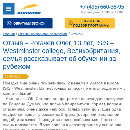
+7 (495) 660-35-95
В будние дни с 10:00 до 19:00
ЗАЯВКА НА
ОБРАТНЫЙ ЗВОНОК
ПОДБОР ПРОГРАММЫ
/
/
Главная
Отзывы об обучении за рубежом
Отзывы
Отзыв – Рогачев Олег, 13 лет, ISIS –
Westminster college, Великобритания,
семья рассказывает об обучении за
рубежом
09.09.2010
Поездка мне очень понравилась. 2 недели я учился в школе
ISIS - Westminster. Вот несколько записок по e-mail родителям с
места событий.
- У меня все ОК. Сегодня по программе пешеходная экскурсия
по Лондону. Думаю, что должно понравиться. Кормят, вопреки
опасениям, очень даже неплохо, только ужин до 7. Еще одна
неудобная вещь - у раковины 2 крана (с горячей и холодной
водой) и затычка. Приходится приспосабливаться. Пока не
очень получается. Я уже привык к левостороннему движению.