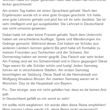
lecker geschmeckt.
Am ersten Tag hatten wir einen Sprachtest gehabt. Nach den
Ergebnissen wurde ich in eine gute Gruppe geschickt. Ich hatte
eine gute Lehrerin gehabt und jetzt bin ich ihr sehr dankbar. Sie ist
sehr intelligent und gut ausgebieldet. Die Lehrzeit in Deutschland
war nicht umsonst gewesen.
Dabei hatte ich aber keine Freizeit gehabt. Nach dem Unterricht
haben wir verschiedene Ausflüge, Spiele und Wanderungen ins
Gebirge gemacht. Während dieser Zeit haben wir Schüler aus
anderen Ländern kennen gelernt.Bis jetzt habe ich Kontakte zu
meinen Freunden aus Tschechien und der Schweiz. Am
Donnerstag haben wir immer gegrillt. Das Fleisch war sehr lecker.
Am Freitag sind wir ins Schwimmbad und in Disco gegangen! Diese
Tage waren für alle Schüler schön und lustig! Jeden Samstag
fuhren wir in verschiedene Städten. Am ersten Samstag
besichtigten wir Salzburg. Diese Stadt ist die Heimatstadt von
Wolfgang Amadeus Mozart. Am zweiten Samstag waren wir in
München. Das ist die Hauptstadt von Bayern.
P.s.: Das einzige, was mir nicht gefallen hat, dass es da keinen Artz
gab.
In Deutschland gefällt es mir sonst so sehr!
Ich wollte nicht wegfahren. Ich würde allen diese Reise empfehlen!
Mein ganzes Leben werde ich, diese Reise nicht vergessen!!!