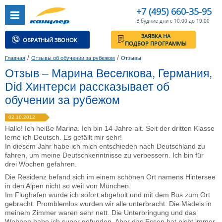
+7 (495) 660-35-95
В будние дни с 10:00 до 19:00
ЗАЯВКА НА
ОБРАТНЫЙ ЗВОНОК
ПОДБОР ПРОГРАММЫ
/
/
Главная
Отзывы об обучении за рубежом
Отзывы
Отзыв – Марина Веселкова, Германия,
Did Хинтерси рассказывает об
обучении за рубежом
02.10.2012
Hallo! Ich heiße Marina. Ich bin 14 Jahre alt. Seit der dritten Klasse
lerne ich Deutsch. Es gefällt mir sehr!
In diesem Jahr habe ich mich entschieden nach Deutschland zu
fahren, um meine Deutschkenntnisse zu verbessern. Ich bin für
drei Wochen gefahren.
Die Residenz befand sich im einem schönen Ort namens Hintersee
in den Alpen nicht so weit von München.
Im Flughafen wurde ich sofort abgeholt und mit dem Bus zum Ort
gebracht. Promblemlos wurden wir alle unterbracht. Die Mädels in
meinem Zimmer waren sehr nett. Die Unterbringung und das
Wohnen habe ich super gefunden. Aber das Essen hat nicht immer