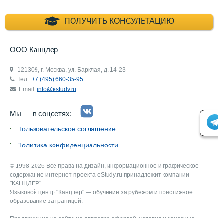
+7 (495) 660-35-
ПОЛУЧИТЬ КОНСУЛЬТАЦИЮ
ООО Канцлер
121309, г. Москва, ул. Барклая, д. 14-23
Тел.:
+7 (495) 660-35-95
Email:
info@estudy.ru
Мы — в соцсетях:
Пользовательское соглашение
Политика конфиденциальности
© 1998-2026 Все права на дизайн, информационное и графическое
содержание интернет-проекта eStudy.ru принадлежит компании
"КАНЦЛЕР".
Языковой центр "Канцлер" — обучение за рубежом и престижное
образование за границей.