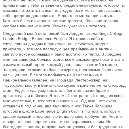
Кормили неплохо, только там другая система питания: на
прием пищи у тебя выведена определенная сумма, которую ты
можешь потратить на все что угодно, если же ты превышаешь -
тебе придется доплачивать. Я долго не могла привыкнуть.
Комната была шикарная: мягкие кровати, большие зеркала,
удобная ванная комната. Уезжать ужасно не хотелось.
Следующей моей остановкой был Лондон, школа Kings College
London Bridge, Experience English. Я готовила себя к
ежедневным дождям и прохладе, но, к счастью, когда я
приехала, и все мое последующее пребывание в Англии
светило яркое солнышко и было достаточно тепло. В Лондоне
мне понравилось больше всего, всем рекомендую посетить этот
замечательный город. Каждый день, после занятий в школе,
нас водили на какие-нибудь экскурсии, программа была очень
насыщенная. Я смогла побывать на Хэмпстед-хит, в
Национальной галерее, на Площади Лестер-сквер, на
Тауэрском мосту, в Британскои музее и конечно же на Оксфорд
стрит. Редко когда увидишь столь богатое разнообразие
архитектуры и пейзажа. Это самый контрастный город, из всех
мне известных, и невероятно красивый. Однако, все очень
уставали и под конец дня валились с ног. Также большим
плюсом в школе Experience English был Trinity exam, который
сдавал каждый в последнюю неделю своего обучения. Честно
говоря, я очень переживала, что не справлюсь с ним. Но
благодаря знаниям, полученным на уроках, я без труда смогла