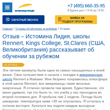
+7 (495) 660-35-95
В будние дни с 10:00 до 19:00
ЗАЯВКА НА
ОБРАТНЫЙ ЗВОНОК
ПОДБОР ПРОГРАММЫ
/
/
Главная
Отзывы об обучении за рубежом
Отзывы
Отзыв – Истомина Лидия, школы
Rennert, Kings College, St.Clares (США,
Великобритания) рассказывает об
обучении за рубежом
14.10.2013
Эти летние каникулы были одни из самых насыщенных в моей
жизни. Свое путешествие я начала с поездки в
американскую
школу
Rennert в Майами. Мне безумно понравилась атмосфера
в этой школе Rennert, все американцы такие веселые,
энергичные. Я отлично провела там время. Единственное, что
меня удивило, так это было то, что учеба у нас проходила во
второй половине дня. Я пробыла там 2 недели. Погода была
шикарная, температура ниже +30 не опускалась. Я осталась в
полном восторге. Купаться мы ходили каждые выходные.