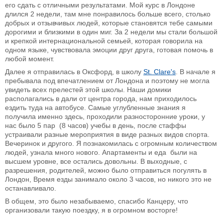
его сдать с отличными результатами. Мой курс в Лондоне
длился 2 недели, там мне понравилось больше всего, столько
добрых и отзывчивых людей, которые становятся тебе самыми
дорогими и близкими в один миг. За 2 недели мы стали большой
и крепкой интернациональной семьей, которая говорила на
одном языке, чувствовала эмоции друг друга, готовая помочь в
любой момент.
Далее я отправилась в Оксфорд, в школу
St. Clare's
. В начале я
пребывала под впечатлением от Лондона и поэтому не могла
увидеть всех прелестей этой школы. Наши домики
располагались в дали от центра города, нам приходилось
ездить туда на автобусе. Самые углубленные знания я
получила именно здесь, проходили разносторонние уроки, у
нас было 5 пар (8 часов) учебы в день, после стаффы
устраивали разные мероприятия в виде разных видов спорта.
Вечеринок и другого. Я познакомилась с огромным количеством
людей, узнала много нового. Апартаменты и еда были на
высшем уровне, все остались довольны. В выходные, с
разрешения, родителей, можно было отправиться погулять в
Лондон, Время езды занимало около 3 часов, но никого это не
останавливало.
В общем, это было незабываемо, спасибо Канцеру, что
организовали такую поездку, я в огромном восторге!