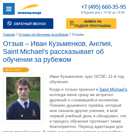
+7 (495) 660-35-95
В будние дни с 10:00 до 19:00
ЗАЯВКА НА
ОБРАТНЫЙ ЗВОНОК
ПОДБОР ПРОГРАММЫ
/
/
Главная
Отзывы об обучении за рубежом
Отзывы
Отзыв – Иван Кузьменков, Англия,
Saint Michael's рассказывает об
обучении за рубежом
28.11.2014
Иван Кузьменков, курс GCSE, 11-й год
обучения.
Когда я только приехал в
Saint Michael's
колледж меня сразу же встретил
дружный и сложившийся коллектив.
Помимо душевного приёма, который
мне оказали другие ученики, в мой
первый учебный день я обнаружил, что
и процесс обучения протекает также
благоприятно. Период адаптации для
меня прошёл очень быстро и я успешно влился в ход работы.