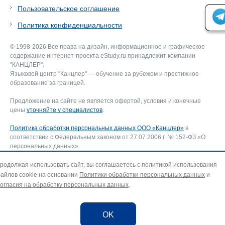
Пользовательское соглашение
Политика конфиденциальности
© 1998-2026 Все права на дизайн, информационное и графическое
содержание интернет-проекта eStudy.ru принадлежит компании
"КАНЦЛЕР".
Языковой центр "Канцлер" — обучение за рубежом и престижное
образование за границей.
Предложение на сайте не является офертой, условия и конечные
цены
уточняйте у специалистов
.
Политика обработки персональных данных ООО «Канцлер»
в
соответствии с Федеральным законом от 27.07.2006 г. № 152-ФЗ «О
персональных данных».
Соглашение об использовании сайта ООО «Канцлер»
, включающее
соглашение на обработку персональных данных и использование
родолжая использовать сайт, вы соглашаетесь с политикой использования
файлов cookie. В случае несогласия — покиньте сайт.
айлов cookie на основании
Политики обработки персональных данных
и
Для отзыва согласия на обработку персональных данных направьте
огласия на обработку персональных данных
.
запрос на адрес эл. почты:
info@estudy.ru
.
OK