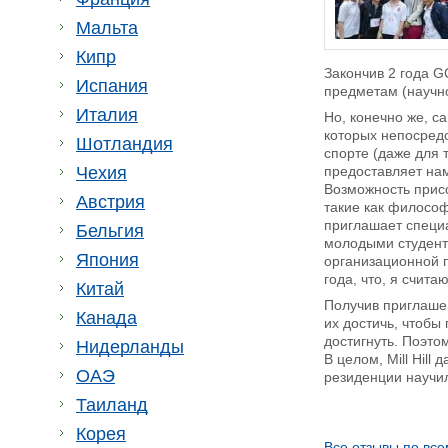
Мальта
Кипр
Закончив 2 года G
Испания
предметам (научн
Италия
Но, конечно же, с
которых непосредс
Шотландия
спорте (даже для т
Чехия
предоставляет на
Возможность прис
Австрия
такие как философ
приглашает специа
Бельгия
молодыми студента
Япония
организационной п
года, что, я счита
Китай
Получив приглаше
Канада
их достичь, чтобы
достигнуть. Поэто
Нидерланды
В целом, Mill Hill
ОАЭ
резиденции научил
Таиланд
Корея
Все отзывы по все