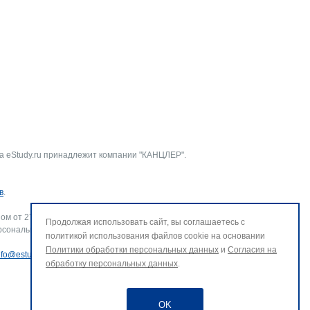
а eStudy.ru принадлежит компании "КАНЦЛЕР".
в
.
ом от 27.07.2006 г. № 152-ФЗ «О персональных данных».
Продолжая использовать сайт, вы соглашаетесь с
рсональных данных и использование файлов cookie. В случае
политикой использования файлов cookie на основании
Политики обработки персональных данных
и
Согласия на
nfo@estudy.ru
.
обработку персональных данных
.
OK