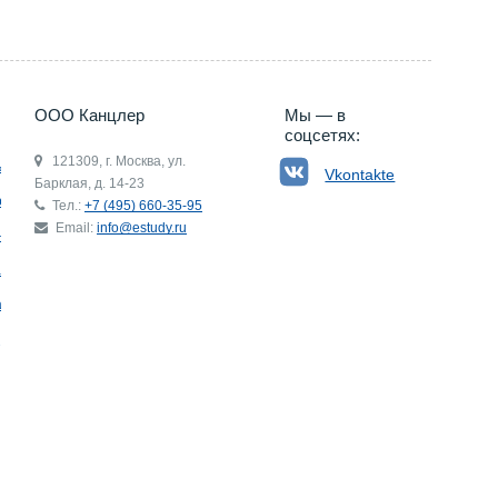
ООО Канцлер
Мы — в
соцсетях:
121309, г. Москва, ул.
ьгия
Vkontakte
Барклая, д. 14-23
р
Тел.:
+7 (495) 660-35-95
Email:
info@estudy.ru
ния
ай
ада
Э