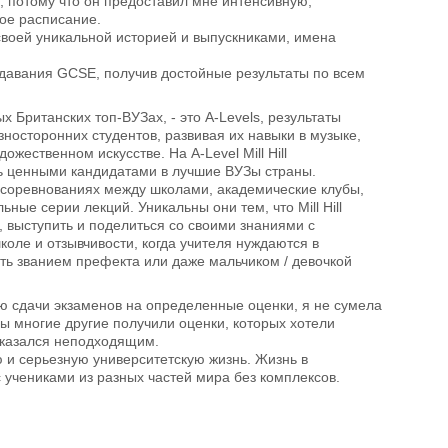
е, потому что он предоставил мне интенсивную,
ое расписание.
 своей уникальной историей и выпускниками, имена
еподавания GCSE, получив достойные результаты по всем
х Британских топ-ВУЗах, - это A-Levels, результаты
азносторонних студентов, развивая их навыки в музыке,
ожественном искусстве. На A-Level Mill Hill
ть ценными кандидатами в лучшие ВУЗы страны.
 соревнованиях между школами, академические клубы,
ные серии лекций. Уникальны они тем, что Mill Hill
l, выступить и поделиться со своими знаниями с
оле и отзывчивости, когда учителя нуждаются в
ть званием префекта или даже мальчиком / девочкой
ю сдачи экзаменов на определенные оценки, я не сумела
оны многие другие получили оценки, которых хотели
оказался неподходящим.
ую и серьезную университетскую жизнь. Жизнь в
с учениками из разных частей мира без комплексов.