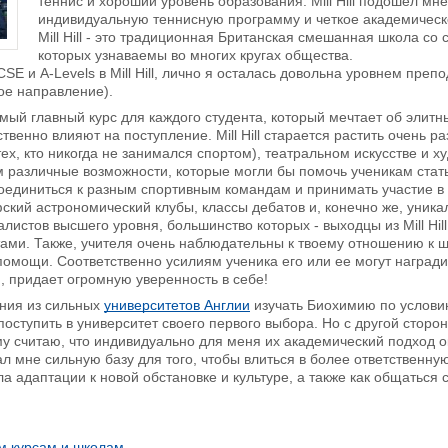
теннис и хороший уровень образования. Mill Hill подошел мн
индивидуальную теннисную программу и четкое академическ
Mill Hill - это традиционная Британская смешанная школа со
которых узнаваемы во многих кругах общества.
CSE и A-Levels в Mill Hill, лично я осталась довольна уровнем пр
ое направление).
амый главный курс для каждого студента, который мечтает об элитны
твенно влияют на поступление. Mill Hill старается растить очень р
ех, кто никогда не занимался спортом), театральном искусстве и худ
м различные возможности, которые могли бы помочь ученикам ста
оединиться к разным спортивным командам и принимать участие в
ский астрономический клубы, классы дебатов и, конечно же, уникаль
листов высшего уровня, большинство которых - выходцы из Mill Hil
ми. Также, учителя очень наблюдательны к твоему отношению к шк
омощи. Соответственно усилиям ученика его или ее могут награди
ю, придает огромную уверенность в себе!
ния из сильных
университетов Англии
изучать Биохимию по услови
 поступить в университет своего первого выбора. Но с другой стор
му считаю, что индивидуально для меня их академический подход 
 дал мне сильную базу для того, чтобы влиться в более ответственн
а адаптации к новой обстановке и культуре, а также как общаться 
м курсам и школам