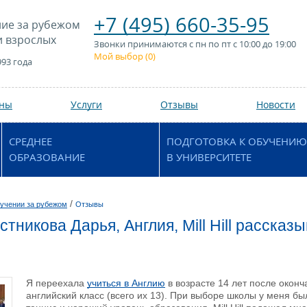
+7 (495) 660-35-95
ие за рубежом
и взрослых
Звонки принимаются с пн по пт с 10:00 до 19:00
Мой выбор (
0
)
993 года
аны
Услуги
Отзывы
Новости
СРЕДНЕЕ
ПОДГОТОВКА К ОБУЧЕНИЮ
ОБРАЗОВАНИЕ
В УНИВЕРСИТЕТЕ
/
учении за рубежом
Отзывы
тникова Дарья, Англия, Mill Hill рассказ
Я переехала
учиться в Англию
в возрасте 14 лет после оконч
английский класс (всего их 13). При выборе школы у меня б