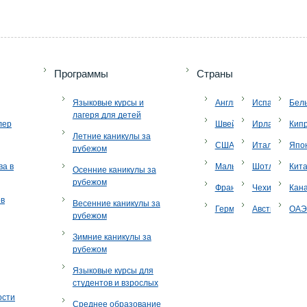
Программы
Страны
Языковые курсы и
Англия
Испания
Бел
лагеря для детей
лер
Швейцария
Ирландия
Кип
Летние каникулы за
США
Италия
Япо
рубежом
ва в
Мальта
Шотландия
Кит
Осенние каникулы за
рубежом
Франция
Чехия
Кан
ов
Весенние каникулы за
Германия
Австрия
ОА
рубежом
Зимние каникулы за
рубежом
Языковые курсы для
студентов и взрослых
ости
Среднее образование