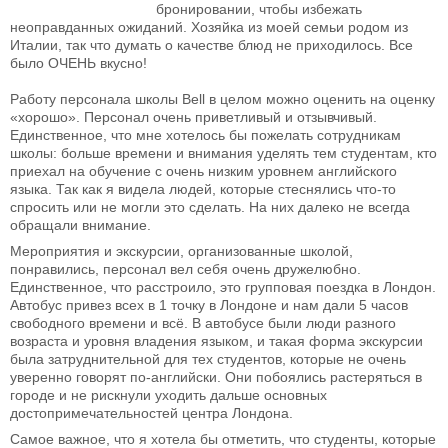
бронировании, чтобы избежать
неоправданных ожиданий. Хозяйка из моей семьи родом из
Италии, так что думать о качестве блюд не приходилось. Все
было ОЧЕНЬ вкусно!
Работу персонала школы Bell в целом можно оценить на оценку
«хорошо». Персонал очень приветливый и отзывчивый.
Единственное, что мне хотелось бы пожелать сотрудникам
школы: больше времени и внимания уделять тем студентам, кто
приехал на обучение с очень низким уровнем английского
языка. Так как я видела людей, которые стеснялись что-то
спросить или не могли это сделать. На них далеко не всегда
обращали внимание.
Мероприятия и экскурсии, организованные школой,
понравились, персонал вел себя очень дружелюбно.
Единственное, что расстроило, это групповая поездка в Лондон.
Автобус привез всех в 1 точку в Лондоне и нам дали 5 часов
свободного времени и всё. В автобусе были люди разного
возраста и уровня владения языком, и такая форма экскурсии
была затруднительной для тех студентов, которые не очень
уверенно говорят по-английски. Они побоялись растеряться в
городе и не рискнули уходить дальше основных
достопримечательностей центра Лондона.
Самое важное, что я хотела бы отметить, что студенты, которые