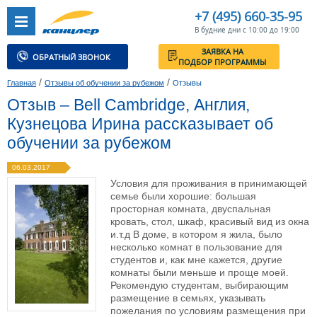
+7 (495) 660-35-95
В будние дни с 10:00 до 19:00
ЗАЯВКА НА
ОБРАТНЫЙ ЗВОНОК
ПОДБОР ПРОГРАММЫ
/
/
Главная
Отзывы об обучении за рубежом
Отзывы
Отзыв – Bell Cambridge, Англия,
Кузнецова Ирина рассказывает об
обучении за рубежом
06.03.2017
Условия для проживания в принимающей
семье были хорошие: большая
просторная комната, двуспальная
кровать, стол, шкаф, красивый вид из окна
и.т.д В доме, в котором я жила, было
несколько комнат в пользование для
студентов и, как мне кажется, другие
комнаты были меньше и проще моей.
Рекомендую студентам, выбирающим
размещение в семьях, указывать
пожелания по условиям размещения при