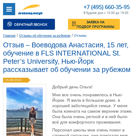
+7 (495) 660-35-95
В будние дни с 10:00 до 19:00
ЗАЯВКА НА
ОБРАТНЫЙ ЗВОНОК
ПОДБОР ПРОГРАММЫ
/
/
Главная
Отзывы об обучении за рубежом
Отзывы
Отзыв – Воеводова Анастасия, 15 лет,
обучение в FLS INTERNATIONAL St.
Peter’s University, Нью-Йорк
рассказывает об обучении за рубежом
15.08.2016
Добрый день Ольга!
Мне все очень понравилось в Нью-
Йорке. Я жила в большом доме, в
хорошей заботящейся семье. У меня
была комната на самом верхнем этаже.
Она была очень уютной и в ней было
всё для комфортного проживания.
Персонал школы мне очень помог в
сложной ситуации, они помогали мне