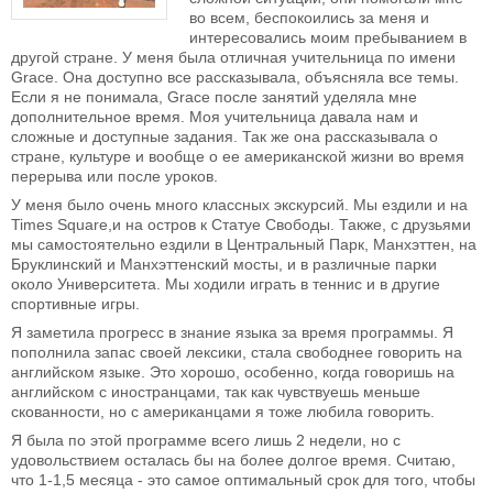
во всем, беспокоились за меня и
интересовались моим пребыванием в
другой стране. У меня была отличная учительница по имени
Grace. Она доступно все рассказывала, объясняла все темы.
Если я не понимала, Grace после занятий уделяла мне
дополнительное время. Моя учительница давала нам и
сложные и доступные задания. Так же она рассказывала о
стране, культуре и вообще о ее американской жизни во время
перерыва или после уроков.
У меня было очень много классных экскурсий. Мы ездили и на
Times Square,и на остров к Статуе Свободы. Также, с друзьями
мы самостоятельно ездили в Центральный Парк, Манхэттен, на
Бруклинский и Манхэттенский мосты, и в различные парки
около Университета. Мы ходили играть в теннис и в другие
спортивные игры.
Я заметила прогресс в знание языка за время программы. Я
пополнила запас своей лексики, стала свободнее говорить на
английском языке. Это хорошо, особенно, когда говоришь на
английском с иностранцами, так как чувствуешь меньше
скованности, но с американцами я тоже любила говорить.
Я была по этой программе всего лишь 2 недели, но с
удовольствием осталась бы на более долгое время. Считаю,
что 1-1,5 месяца - это самое оптимальный срок для того, чтобы