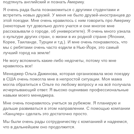
подтянуть английский и познать Америку.
Я очень рада была познакомиться с другими студентами и
встретить новых друзей. У меня не было друзей-иностранцев до
этой поездки. Мне очень нравилось с ним говорить про Америку
(некоторые тут довольно долго учатся и они многое мне
рассказывали о городе, об университете). Я очень много узнала
о культуре других стран, о жизни в их родной стране (Японии,
Корее, Таиланде, Турции и т.д.). И мне очень понравилось, что
мы с ребятами очень часто ездили в Нью-Йорк, это самый
лучший город на земле!
Не могу вспомнить какие-либо недочеты, потому что мне
нравилось все!
Менеджер Ольга Дажинова, которая организовала мою поездку
в США очень помогла мне в непростой ситуации. Моя мама
могла обратиться к Ольге по любому вопросу и на всё получала
исчерпывающий ответ. Я высоко оцениваю профессиональные
навыки моего менеджера.
Мне очень понравилось учиться за рубежом. Я планирую и
дальше развиваться в этом направлении. С помощью компании
«Канцлер» сделать это достаточно просто.
Мы были очень рады сотрудничеству с компанией и надеемся,
что в дальнейшем оно продолжится.